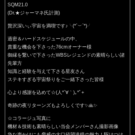
SQM21.0
(Dr.★ジャーマネ氏計測)
贅沢深いぃ宇宙を満喫です♪⁠╰⁠(⁠*⁠´⁠︶⁠`⁠*⁠)⁠╯
過密＆ハードスケジュールの中、
貴重な機会を下さった76cmオーナー様
御縁を繋いで下さったWBSレジェンドの素晴らしい諸
先輩方
知識と経験を与えて下さる星友さん
ステキすぎる宇宙祭りをご一緒下さった皆様
心より感謝を込めて☆(⁠人⁠*⁠´⁠∀⁠｀⁠)⁠｡⁠*ﾟ⁠+
奇跡の夜リターンズもよろしくです✨🙏✨️
☆コラージュ写真に
機材＆技術も素晴らしい当会メンバーさん撮影画像
急な声かけにも脅威の大口径望遠鏡の魅力！駆けつけ