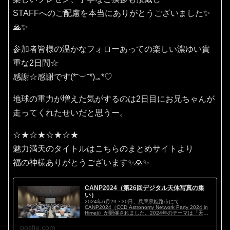
STAFFへのご配慮を本当にありがとうございました✨
🙏✨
参加者皆様の温かなフォローあっての楽しい濃ゆい貴
重な2日間☆
感謝☆感謝です(⁠*⁠˘⁠︶⁠˘⁠*⁠)⁠.⁠｡⁠*⁠♡
地球の重力が増えた気がするのは2日目にお兄ちゃんが
走ってくれたせいだと思うー。
☆★☆★☆★☆★
魅力満天のタイトルはこちらのまとめサイトより
福の神様ありがとうございます✨🙏✨
CANP2024（第26回デジタル天体写真の集
い）
2024年6月29・30日、兵庫県姫路市にて
CANP2024（CCD Astronomy Network Party 2024 in
Himeji）が開催されました。2024年のテーマは「天体
写真マイスタイル ～私のこだわり～」。ハイアマチ...
posfie.com