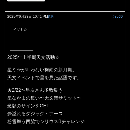
2025年6月23日 10:41 PM
#8560
返信
イソミ☆
2025年上半期天文活動☆
星ミ☆が叶わない梅雨の新月期。
天文イベントで星を見た話題です。
★2/22〜星友さん多数集う
星なかまの集い〜天文楽サミット〜
念願のサインをGET
夢溢れるダジック・アース
粉雪舞う西脇でシリウスBチャレンジ！