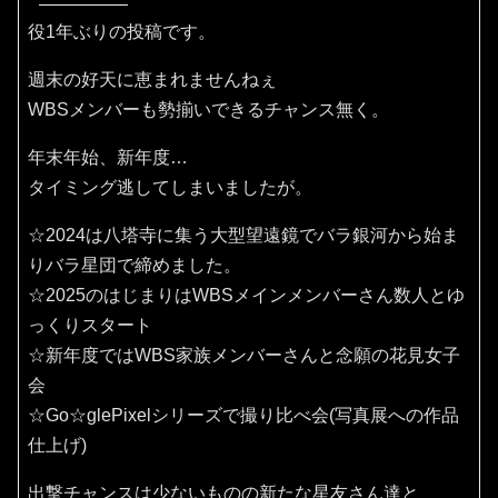
役1年ぶりの投稿です。
週末の好天に恵まれませんねぇ
WBSメンバーも勢揃いできるチャンス無く。
年末年始、新年度…
タイミング逃してしまいましたが。
☆2024は八塔寺に集う大型望遠鏡でバラ銀河から始ま
りバラ星団で締めました。
☆2025のはじまりはWBSメインメンバーさん数人とゆ
っくりスタート
☆新年度ではWBS家族メンバーさんと念願の花見女子
会
☆Go☆glePixelシリーズで撮り比べ会(写真展への作品
仕上げ)
出撃チャンスは少ないものの新たな星友さん達と