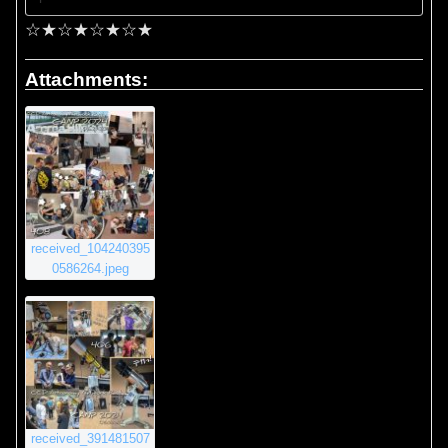
☆★☆★☆★☆★
Attachments:
received_104240395
0586264.jpeg
received_391481507