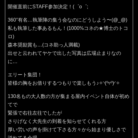
開催直前にSTAFF参加決定！(⁠゜⁠o⁠゜⁠;
360°有名…執筆陣の集う会なのにどうしよう〜(⁠@⁠_⁠@⁠)
私も執筆した事あるもん！(1000%コネの★博士のトコ
ロ)
森本奨励賞も…(コネ助っ人満載)
出せと云われてヤケで出した写真は広場止まりなの
に…
エリート集団！
皆様の胸をお借りするつもりで楽しもう♪✧⁠◝⁠(⁠⁰⁠▿⁠⁰⁠)⁠◜⁠✧
130名もの大人数の方が集まる屋内イベント自体が初め
てで
緊張で右往左往でしたが
さりげなく大先生の到着を知らせてくれる方
厚い労いの声を掛けて下さる方々から始まり優しさで
溢れてる会場