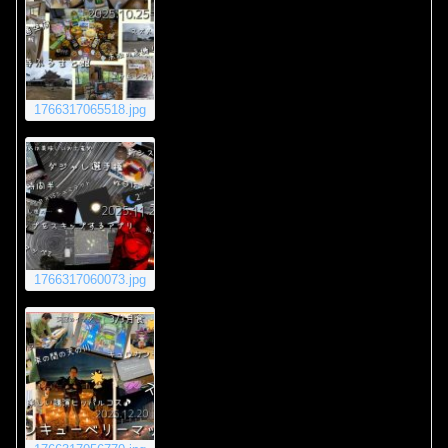
1766317065518.jpg
1766317060073.jpg