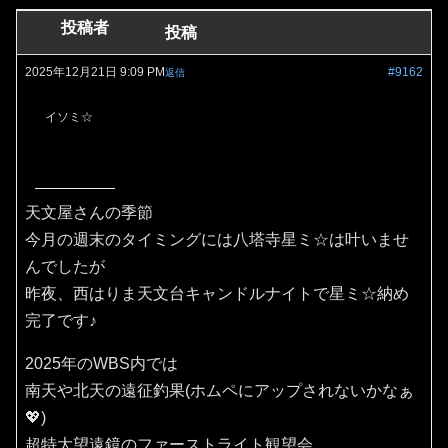
投稿者
投稿
2025年12月21日 9:09 PM
#9162
返信
イソミ☆
天文屋さんの季節
今月の週末のタイミングには八塔寺星ミ☆は叶いませ
んでしたが
昨夜、西はりま天文台キャンドルナイトで星ミ☆納め
完了です♪
2025年のWBS内では
南天や北天の遠征釣果(ホムペにアップされないかなぁ
💖)
超特大望遠鏡のファーストライト観望会