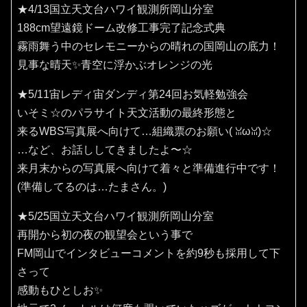
★4/13国立天文台ハワイ観測所岡山分室
188cm望遠鏡ドーム改修工事完了記念式典
霧雨舞う中のセレモニーからの晴れの国岡山の底力！
見事な晴天✨️青空に浮かぶオレンジの光
★5/11宙レディ宙ダンディ第24回お気軽勉強会
いそミ☆のパラサイト天文活動の最終形態と
来るWBS写真展へ向けて…組織票のお願い(⁠ ⁠ꈍ⁠ω⁠ꈍ⁠)☆
…など、お話ししてきましたよ〜☆
来月末からの写真展へ向けて着々と準備進行中です！
(準備してるのは…たまさん。)
★5/25国立天文台ハワイ観測所岡山分室
再開から初の夜の観望会という事で
FM岡山でインタビューコメントを約9秒も採用して下
さって
感動もひとしお✨️