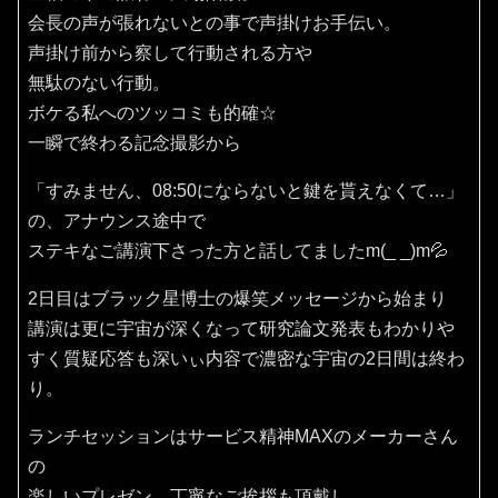
会長の声が張れないとの事で声掛けお手伝い。
声掛け前から察して行動される方や
無駄のない行動。
ボケる私へのツッコミも的確☆
一瞬で終わる記念撮影から
「すみません、08:50にならないと鍵を貰えなくて…」
の、アナウンス途中で
ステキなご講演下さった方と話してましたm(_ _)m💦
2日目はブラック星博士の爆笑メッセージから始まり
講演は更に宇宙が深くなって研究論文発表もわかりや
すく質疑応答も深いぃ内容で濃密な宇宙の2日間は終わ
り。
ランチセッションはサービス精神MAXのメーカーさん
の
楽しいプレゼン、丁寧なご挨拶も頂戴し