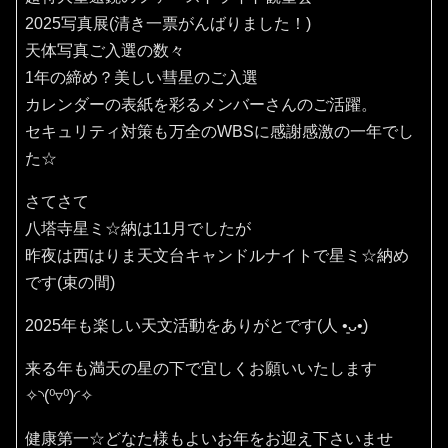
2025写真展(清き一票がんばりました！)
天体写真ご入選の数々
1年の締め？美しい彗星のご入選
カレンダーの表紙を彩るメンバーさんのご活躍。
セキュリティ対策も万全のWBSに感謝感激の一年でし
た☆
さてさて
八塔寺星ミ☆納は11月でしたが
昨夜は西はりま天文台キャンドルナイトで星ミ☆納め
です(束の間)
2025年も楽しい天文活動をありがとです(⁠人⁠ ⁠•͈⁠ᴗ⁠•͈⁠)
来る年も満天の星の下で宜しくお願いいたします
✧⁠◝⁠(⁠⁰⁠▿⁠⁰⁠)⁠◜⁠✧
健康第一☆どなた様もよいお年をお迎え下さいませ