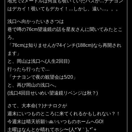
地元で2メートルは何度も覗いていたハズが…ナナヨン
はデカイ！覗いてもデカイ！…しかし、遠い…。。。
浅口へ向かったいきさつは
巷で噂の76cm望遠鏡の話を星友さんに聞いてみたとこ
ろ。
「76cmは知りませんが74インチ(188cm)なら再開され
ます」
と、岡山は浅口へ(人生2回目)
行ったら行ったで…
「ナナヨンで夜の観望会は5/20」
と、再び岡山の浅口へ。
(浅口4回目せいめい望遠鏡リベンジは秋？)
さて、大本命(？)ナナロクが
週末にいつものところに来てくれるかもしれない？！
今週末は晴天祈願✨️🙏✨️いつものホームへGO!
土曜はなんとか晴れてホシ〜(⁠人⁠*⁠´⁠∀⁠｀⁠)⁠｡⁠*ﾟ⁠+