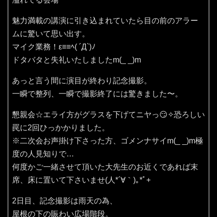
魅力満載の講演に引き込まれていたら目の前のアラー
ムに驚いて思い出す。
マイク業務！ε≡≡ﾍ( ´Д`)ﾉ
ドタバタと失礼いたしましたm(_ _)m
あっと言う間に演目が終わり記念撮影。
一瞬で整列、一瞬で撮影終了には驚きました〜。
懇親会☆エライ方がグラスを下げてニヤっ😏✧恐ろしい
罠に2回ひっかかりました。
※二次会お声掛け下さった方、ゴメンナサイm(_ _)m極
度の人見知りで…
何度かご一緒させて頂いた大先生のお近くであれば末
席、床に置いて下さいませ(⁠人⁠*⁠´⁠∀⁠｀⁠)⁠｡⁠*ﾟ⁠+
2日目、記念撮影は雨天の為、
屋根の下の賑わい広場階段。