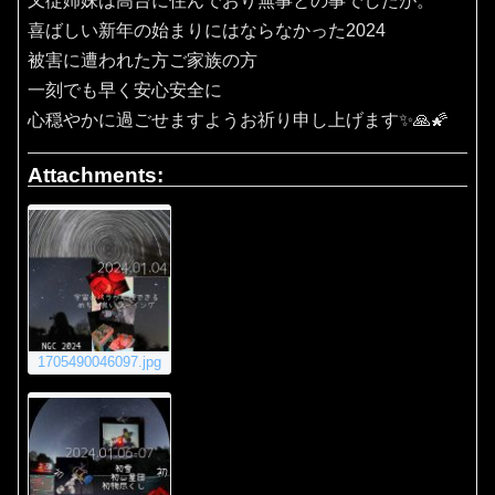
又従姉妹は高台に住んでおり無事との事でしたが。
喜ばしい新年の始まりにはならなかった2024
被害に遭われた方ご家族の方
一刻でも早く安心安全に
心穏やかに過ごせますようお祈り申し上げます✨🙏🌠
Attachments:
1705490046097.jpg