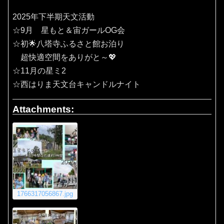
2025年下半期天文活動
☆9月 星もと＆宙ガールOG会
☆初🌟八塔寺ふるさと館お泊り
超快適空間をありがと～💖
☆11月の星ミ2
☆西はりま天文台キャンドルナイト
Attachments:
1766317056867.jpg