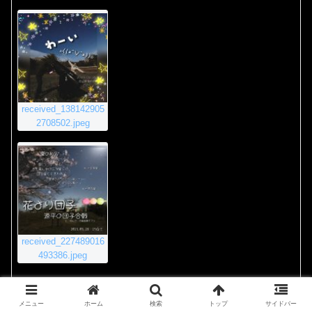
received_138142905
2708502.jpeg
received_227489016
493386.jpeg
2020年11月23日 8:55 PM
#4011
返信
メニュー
ホーム
検索
トップ
サイドバー