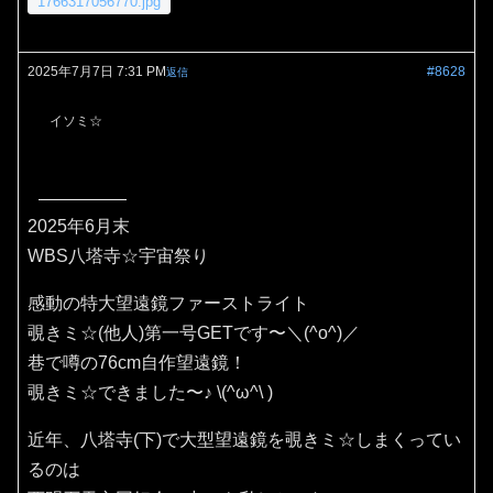
1766317056770.jpg
2025年7月7日 7:31 PM
#8628
返信
イソミ☆
2025年6月末
WBS八塔寺☆宇宙祭り
感動の特大望遠鏡ファーストライト
覗きミ☆(他人)第一号GETです〜＼(^o^)／
巷で噂の76cm自作望遠鏡！
覗きミ☆できました〜♪⁠ ⁠\⁠(⁠^⁠ω⁠^⁠\⁠ ⁠)
近年、八塔寺(下)で大型望遠鏡を覗きミ☆しまくってい
るのは