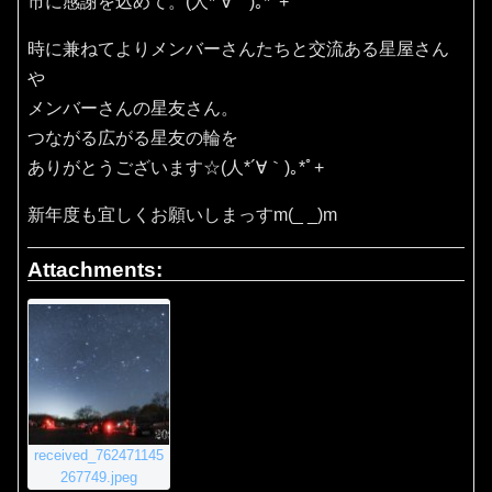
市に感謝を込めて。(⁠人⁠*⁠´⁠∀⁠｀⁠)⁠｡⁠*ﾟ⁠+
時に兼ねてよりメンバーさんたちと交流ある星屋さん
や
メンバーさんの星友さん。
つながる広がる星友の輪を
ありがとうございます☆(⁠人⁠*⁠´⁠∀⁠｀⁠)⁠｡⁠*ﾟ⁠+
新年度も宜しくお願いしまっすm(_ _)m
Attachments:
received_762471145
267749.jpeg