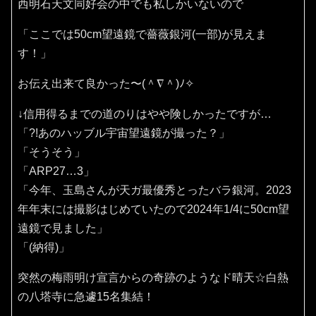
西明石天文同好会の中でも私しかいないので
「ここでは50cm望遠鏡で薔薇銀河(一部)が見えま
す！」
お伝え出来て良かった〜(⁠＾⁠∇⁠＾⁠)⁠ﾉ⁠✧⁠
↓信用得るまでの道のりはやや険しかったですが…
「?!あのハッブル宇宙望遠鏡が撮った？」
「そうそう」
「ARP27…3」
「今年、玉島さんが天ガ最優秀とったバラ銀河。2023
年年末には撮影はじめていたので2024年1/4に50cm望
遠鏡で見ました」
「(納得)」
突然の梅雨明け宣言からの奇跡のようなド晴天☆白熱
の八塔寺に急遽15名集結！