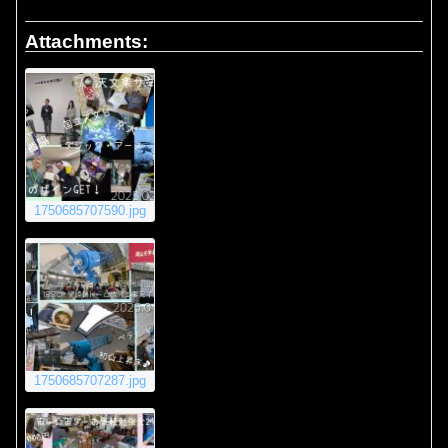
Attachments:
1750685707590.jpg
1750685707287.jpg