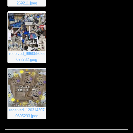
269211.jpeg
received_996058025
072782.jpeg
received_120314307
0695293.jpeg