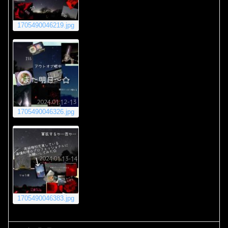
1705490046219.jpg
1705490046326.jpg
1705490046383.jpg