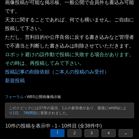
画像投稿が可能な掲示板、一般公開で会員外も書込み可能
です。
天文に関することであれば、何でも構いません。ご自由に
投稿して下さい。
ただし、営利目的や公序良俗に反する書き込みなど管理者
で不適当と判断した書き込みは削除させていただきます。
ロボット避けの誤作動で投稿に失敗する場合があります。
その時は、再投稿してみて下さい。
投稿記事の削除依頼（ご本人の投稿のみ受付）
新規投稿
フォーラム
›
WBS公開画像掲示板
このトピックには37件の返信、1人の参加者があり、最後に
whtifxj
によ
り
1日、 7時間前
に更新されました。
10件の投稿を表示中 - 1 - 10件目 (全38件中)
1
2
3
4
→