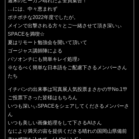
週末のピーカン晴れだよ全員集合！
…には、中々恵まれず
ボチボチな2022年度でしたが。
メインで出撃される方々とご一緒させて頂き深いぃ
SPACEを満喫☆
夏はリモート勉強会を開いて頂いて
ゴージャス講師陣による
パソオンチにも簡単キレイ処理♪
※なるべく簡単な日本語をご配慮下さるメンバーさん
たち
イチバンの出来事は写真展人気投票まさかの🎊No.1🎊
ご投票下さった皆様はもちろん
いつも深いぃSPACEをシェアしてくださるメンバーさ
ん
いつも美しい画像処理をして下さるAIさん
なにより満天の宙を提供くださる晴れの国岡山県備前