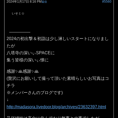
2024年1月17日 8:16 PM
#5560
返信
いそミ☆
2024の初出撃＆初詣は少し淋しいスタートになりまし
たが
八塔寺の深いぃSPACEに
集う皆様の深いぃ懐に
感謝✨🙏感謝✨🙏
(贅沢にお願いして撮って頂いた素晴らしいお写真はコ
チラ
※メンバーさんのブログです)
↓
http://madasora.livedoor.blog/archives/23632397.html