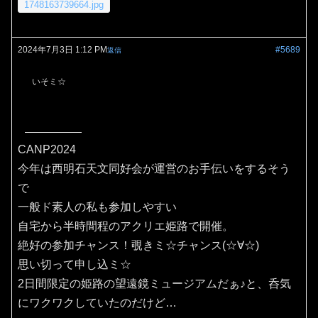
1748163739664.jpg
2024年7月3日 1:12 PM
#5689
返信
いそミ☆
CANP2024
今年は西明石天文同好会が運営のお手伝いをするそう
で
一般ド素人の私も参加しやすい
自宅から半時間程のアクリエ姫路で開催。
絶好の参加チャンス！覗きミ☆チャンス(⁠☆⁠∀☆⁠)
思い切って申し込ミ☆
2日間限定の姫路の望遠鏡ミュージアムだぁ♪と、呑気
にワクワクしていたのだけど…