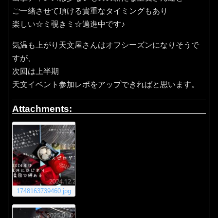
ご一緒させて頂ける貴重なタイミングもあり
楽しい☆ミ覗きミ☆邁進中です♪
気温も上がり天文屋さんはオフシーズンになりそうで
すが、
次回は上半期
天文イベント参加レポをアップできればと思います。
Attachments:
1748163739460.jpg