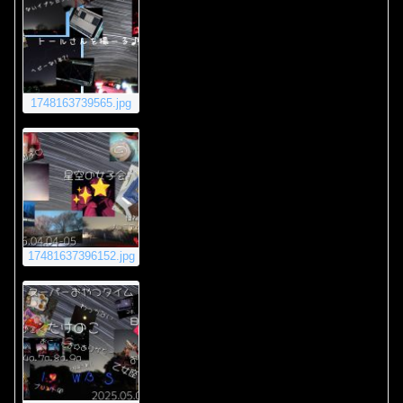
1748163739565.jpg
17481637396152.jpg