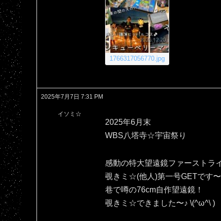
1766317056770.jpg
2025年7月7日 7:31 PM
イソミ☆
2025年6月末
WBS八塔寺☆宇宙祭り
感動の特大望遠鏡ファーストラ
覗きミ☆(他人)第一号GETです〜＼
巷で噂の76cm自作望遠鏡！
覗きミ☆できました〜♪⁠ ⁠\⁠(⁠^⁠ω⁠^⁠\⁠ ⁠)