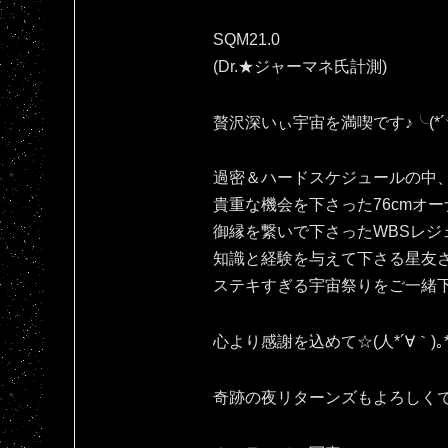
SQM21.0
(Dr.★ジャーマネ氏計測)
贅沢深いぃ宇宙を満喫です♪⁠╰⁠(⁠*⁠´⁠︶⁠`⁠
過密＆ハードスケジュールの中
貴重な機会を下さった76cmオー
御縁を繋いで下さったWBSレジ
知識と経験を与えて下さる星友
ステキすぎる宇宙祭りをご一緒
心より感謝を込めて☆(⁠人⁠*⁠´⁠∀⁠｀⁠)⁠｡⁠*
奇跡の夜リターンズもよろしくです