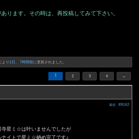
があります。その時は、再投稿してみて下さい。
）
により
1日、 7時間前
に更新されました。
1
2
3
4
→
#9162
返信
塔寺星ミ☆は叶いませんでしたが
ルナイトで星ミ☆納め完了です♪