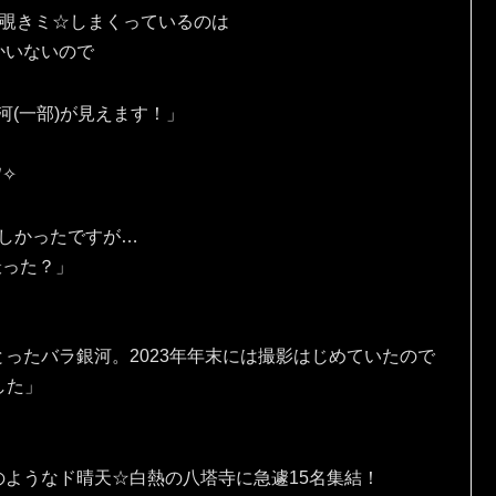
を覗きミ☆しまくっているのは
かいないので
河(一部)が見えます！」
✧⁠
しかったですが…
撮った？」
ったバラ銀河。2023年年末には撮影はじめていたので
ました」
ようなド晴天☆白熱の八塔寺に急遽15名集結！