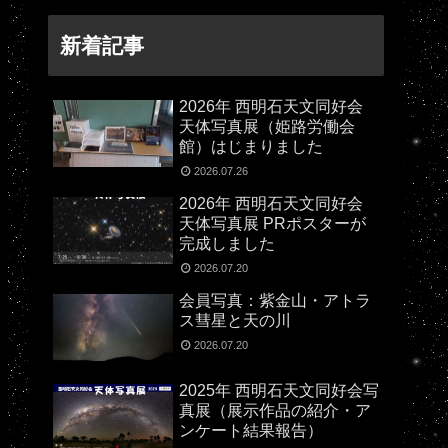
新着記事
2026年 西明石天文同好会
天体写真展（姫路労働会
館）はじまりました
2026.07.26
2026年 西明石天文同好会
天体写真展 PRポスターが
完成しました
2026.07.20
会員写真：紫金山・アトラ
ス彗星と天の川
2026.07.20
2025年 西明石天文同好会写
真展（展示作品の紹介・ア
ンケート結果報告）