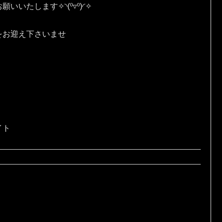
す✧⁠◝⁠(⁠⁰⁠▿⁠⁰⁠)⁠◜⁠✧
をお迎え下さいませ
イト