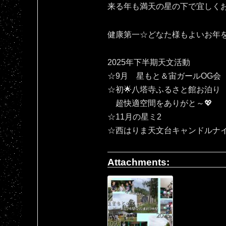
来る年も満天の星の下で宜しくお願いいたしま
健康第一☆どなた様もよいお年
2025年下半期天文活動
☆9月 星もと＆宙ガールOG会
☆初🌟八塔寺ふるさと館お泊り
超快適空間をありがと～💖
☆11月の星ミ2
☆西はりま天文台キャンドルナ
Attachments: