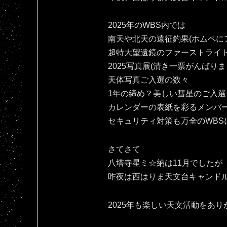
2025年のWBS内では
南天や北天の遠征釣果(ホムペにア
超特大望遠鏡のファーストライ
2025写真展(清き一票がんばりま
天体写真ご入選の数々
1年の締め？美しい彗星のご入選
カレンダーの表紙を彩るメンバ
セキュリティ対策も万全のWBS
さてさて
八塔寺星ミ☆納は11月でしたが
昨夜は西はりま天文台キャンドル
2025年も楽しい天文活動をありがとです(⁠人