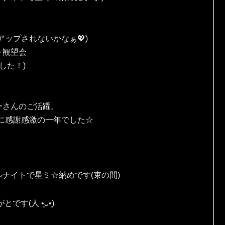
ップされないかなぁ💖)
ト観望会
した！)
ーさんのご活躍。
に感謝感激の一年でした☆
ナイトで星ミ☆納めです(束の間)
⁠ ⁠•͈⁠ᴗ⁠•͈⁠)