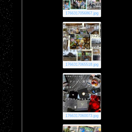
1766317056867.jpg
1766317065518.jpg
1766317060073.jpg