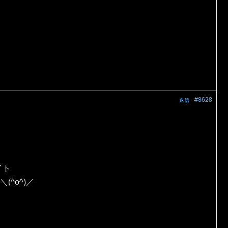
#8628
返信
イト
(^o^)／