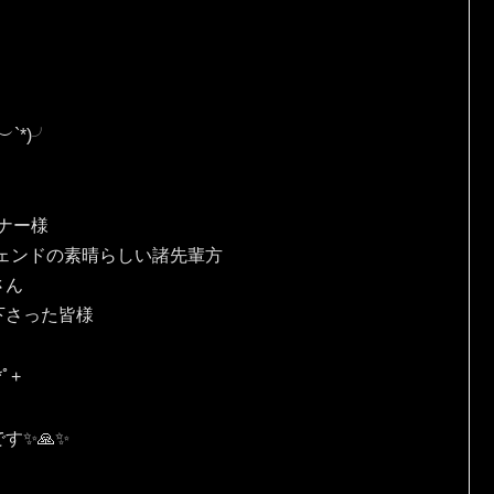
*⁠)⁠╯
、
ナー様
ェンドの素晴らしい諸先輩方
さん
下さった皆様
ﾟ⁠+
✨🙏✨️