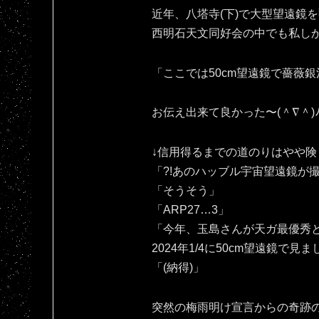
近年、八塔寺(下)で大型望遠鏡
西明石天文同好会の中でも私し
「ここでは50cm望遠鏡で薔薇銀
お伝え出来て良かった〜(⁠＾⁠∇⁠＾⁠)⁠ﾉ⁠
↓信用得るまでの道のりはやや険
「?!あのハッブル宇宙望遠鏡が
「そうそう」
「ARP27…3」
「今年、玉島さんが天ガ最優秀と
2024年1/4に50cm望遠鏡で見
「(納得)」
突然の梅雨明け宣言からの奇跡の