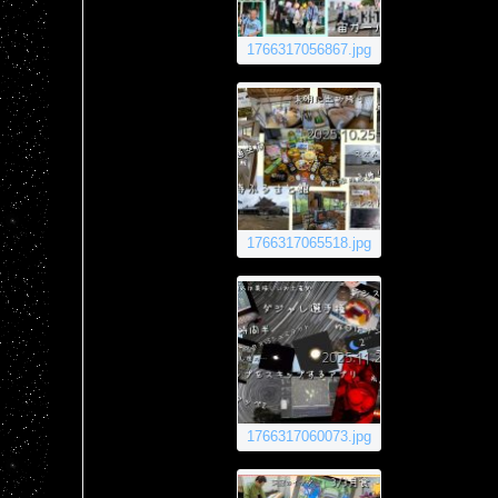
1766317056867.jpg
1766317065518.jpg
1766317060073.jpg