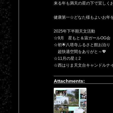
来る年も満天の星の下で宜しくお願いいたしま
健康第一☆どなた様もよいお年
2025年下半期天文活動
☆9月 星もと＆宙ガールOG会
☆初🌟八塔寺ふるさと館お泊り
超快適空間をありがと～💖
☆11月の星ミ2
☆西はりま天文台キャンドルナ
Attachments: