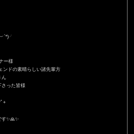
*⁠)⁠╯
、
ナー様
ェンドの素晴らしい諸先輩方
さん
下さった皆様
ﾟ⁠+
✨🙏✨️