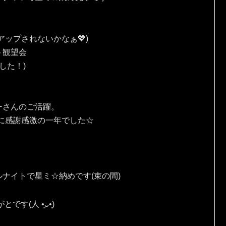
ップされないかなぁ💖)
ト観望会
した！)
ーさんのご活躍。
に感謝感激の一年でした☆
ナイトで星ミ☆納めです(束の間)
⁠ ⁠•͈⁠ᴗ⁠•͈⁠)