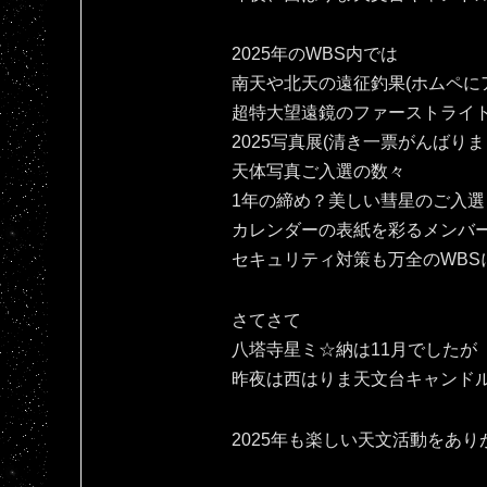
2025年のWBS内では
南天や北天の遠征釣果(ホムペにア
超特大望遠鏡のファーストライ
2025写真展(清き一票がんばりま
天体写真ご入選の数々
1年の締め？美しい彗星のご入選
カレンダーの表紙を彩るメンバ
セキュリティ対策も万全のWBS
さてさて
八塔寺星ミ☆納は11月でしたが
昨夜は西はりま天文台キャンドル
2025年も楽しい天文活動をありがとです(⁠人