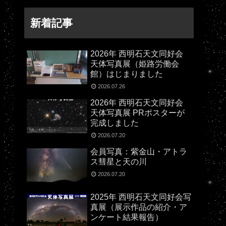
新着記事
2026年 西明石天文同好会
天体写真展（姫路労働会
館）はじまりました
2026.07.26
2026年 西明石天文同好会
天体写真展 PRポスターが
完成しました
2026.07.20
会員写真：紫金山・アトラ
ス彗星と天の川
2026.07.20
2025年 西明石天文同好会写
真展（展示作品の紹介・ア
ンケート結果報告）