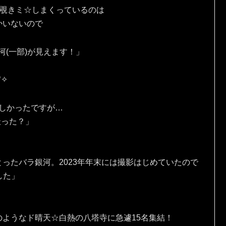
を覗きミ☆しまくっているのは
かいないので
河(一部)が見えます！」
✧⁠
しかったですが…
撮った？」
ったバラ銀河。2023年年末には撮影はじめていたので
ました」
ようなド晴天☆白熱の八塔寺に急遽15名集結！