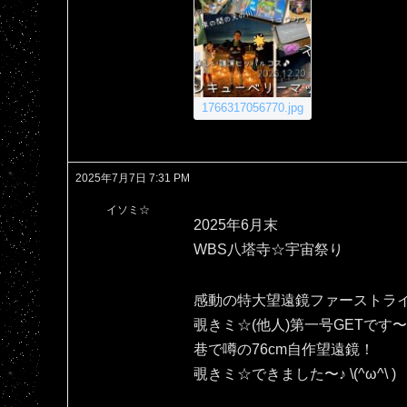
1766317056770.jpg
2025年7月7日 7:31 PM
イソミ☆
2025年6月末
WBS八塔寺☆宇宙祭り
感動の特大望遠鏡ファーストラ
覗きミ☆(他人)第一号GETです〜＼
巷で噂の76cm自作望遠鏡！
覗きミ☆できました〜♪⁠ ⁠\⁠(⁠^⁠ω⁠^⁠\⁠ ⁠)