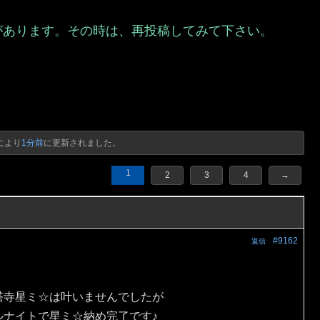
があります。その時は、再投稿してみて下さい。
）
により
1分前
に更新されました。
1
2
3
4
→
#9162
返信
塔寺星ミ☆は叶いませんでしたが
ルナイトで星ミ☆納め完了です♪