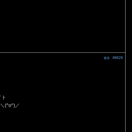
#8628
返信
イト
(^o^)／