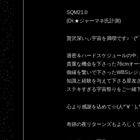
SQM21.0
(Dr.★ジャーマネ氏計測)
贅沢深いぃ宇宙を満喫です♪⁠╰⁠(⁠*⁠´⁠︶⁠`⁠
過密＆ハードスケジュールの中
貴重な機会を下さった76cmオー
御縁を繋いで下さったWBSレジ
知識と経験を与えて下さる星友
ステキすぎる宇宙祭りをご一緒
心より感謝を込めて☆(⁠人⁠*⁠´⁠∀⁠｀⁠)⁠｡⁠*
奇跡の夜リターンズもよろしくです