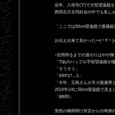
近年、八塔寺(下)で大型望遠鏡
西明石天文同好会の中でも私し
「ここでは50cm望遠鏡で薔薇銀
お伝え出来て良かった〜(⁠＾⁠∇⁠＾⁠)⁠ﾉ⁠
↓信用得るまでの道のりはやや険
「?!あのハッブル宇宙望遠鏡が
「そうそう」
「ARP27…3」
「今年、玉島さんが天ガ最優秀と
2024年1/4に50cm望遠鏡で見
「(納得)」
突然の梅雨明け宣言からの奇跡の