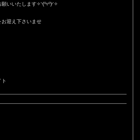
す✧⁠◝⁠(⁠⁰⁠▿⁠⁰⁠)⁠◜⁠✧
をお迎え下さいませ
イト