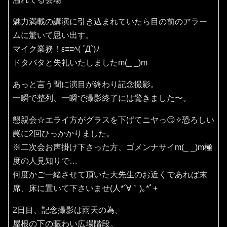
魅力満載の講演に引き込まれていたら目の前のアラー
ムに驚いて思い出す。
マイク業務！ε≡≡ﾍ( ´Д`)ﾉ
ドタバタと失礼いたしましたm(_ _)m
あっと言う間に演目が終わり記念撮影。
一瞬で整列、一瞬で撮影終了には驚きました〜。
懇親会☆エライ方がグラスを下げてニヤっ😏✧恐ろしい
罠に2回ひっかかりました。
※二次会お声掛け下さった方、ゴメンナサイm(_ _)m極
度の人見知りで…
何度かご一緒させて頂いた大先生のお近くであれば末
席、床に置いて下さいませ(⁠人⁠*⁠´⁠∀⁠｀⁠)⁠｡⁠*ﾟ⁠+
2日目、記念撮影は雨天の為、
屋根の下の賑わい広場階段。