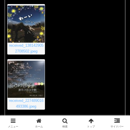
received_138142905
2708502.jpeg
received_227489016
493386.jpeg
2020年11月23日 8:55 PM
#4011
返信
メニュー
ホーム
検索
トップ
サイドバー