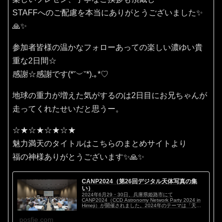
STAFFへのご配慮を本当にありがとうございました✨
🙏✨
参加者皆様の温かなフォローあっての楽しい濃ゆい貴
重な2日間☆
感謝☆感謝です(⁠*⁠˘⁠︶⁠˘⁠*⁠)⁠.⁠｡⁠*⁠♡
地球の重力が増えた気がするのは2日目にお兄ちゃんが
走ってくれたせいだと思うー。
☆★☆★☆★☆★
魅力満天のタイトルはこちらのまとめサイトより
福の神様ありがとうございます✨🙏✨
CANP2024（第26回デジタル天体写真の集
い）
2024年6月29・30日、兵庫県姫路市にて
CANP2024（CCD Astronomy Network Party 2024 in
Himeji）が開催されました。2024年のテーマは「天体
写真マイスタイル ～私のこだわり～」。ハイアマチ...
posfie.com