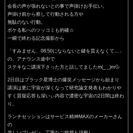
会長の声が張れないとの事で声掛けお手伝い。
声掛け前から察して行動される方や
無駄のない行動。
ボケる私へのツッコミも的確☆
一瞬で終わる記念撮影から
「すみません、08:50にならないと鍵を貰えなくて…」
の、アナウンス途中で
ステキなご講演下さった方と話してましたm(_ _)m💦
2日目はブラック星博士の爆笑メッセージから始まり
講演は更に宇宙が深くなって研究論文発表もわかりや
すく質疑応答も深いぃ内容で濃密な宇宙の2日間は終わ
り。
ランチセッションはサービス精神MAXのメーカーさん
の
楽しいプレゼン、丁寧なご挨拶も頂戴し