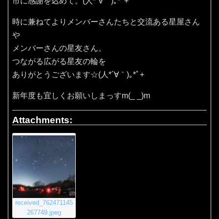
市に感謝を込めて。(⁠人⁠*⁠´⁠∀⁠｀⁠)⁠｡⁠*ﾟ⁠+
時に兼ねてよりメンバーさんたちと交流ある星屋さん
や
メンバーさんの星友さん。
つながる広がる星友の輪を
ありがとうございます☆(⁠人⁠*⁠´⁠∀⁠｀⁠)⁠｡⁠*ﾟ⁠+
新年度も宜しくお願いしまっすm(_ _)m
Attachments:
received_762471145
267749.jpeg