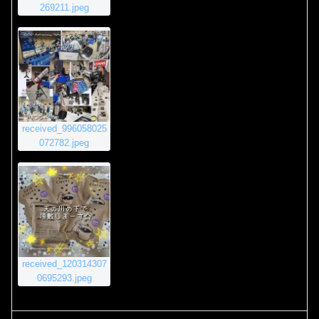
269211.jpeg
received_996058025
072782.jpeg
received_120314307
0695293.jpeg