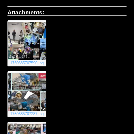
Attachments:
1750685707590.jpg
1750685707287.jpg