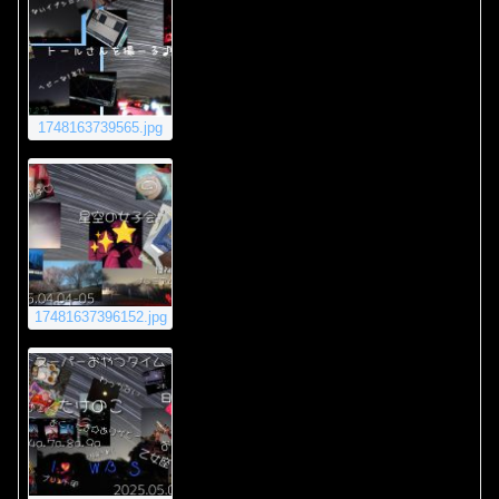
1748163739565.jpg
17481637396152.jpg