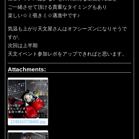
ご一緒させて頂ける貴重なタイミングもあり
楽しい☆ミ覗きミ☆邁進中です♪
気温も上がり天文屋さんはオフシーズンになりそうで
すが、
次回は上半期
天文イベント参加レポをアップできればと思います。
Attachments:
1748163739460.jpg