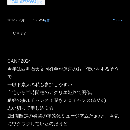
1748163739664.jpg
2024年7月3日 1:12 PM
#5689
返信
いそミ☆
CANP2024
今年は西明石天文同好会が運営のお手伝いをするそう
で
一般ド素人の私も参加しやすい
自宅から半時間程のアクリエ姫路で開催。
絶好の参加チャンス！覗きミ☆チャンス(⁠☆⁠∀☆⁠)
思い切って申し込ミ☆
2日間限定の姫路の望遠鏡ミュージアムだぁ♪と、呑気
にワクワクしていたのだけど…