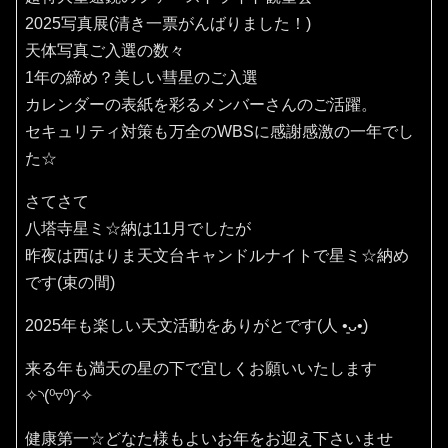
2025写真展(清き一票がんばりました！)
天体写真ご入選の数々
1年の締め？美しい彗星のご入選
カレンダーの表紙を彩るメンバーさんのご活躍。
セキュリティ対策も万全のWBSに感謝感激の一年でし
た☆
さてさて
八塔寺星ミ☆納は11月でしたが
昨夜は西はりま天文台キャンドルナイトで星ミ☆納め
です(束の間)
2025年も楽しい天文活動をありがとです(⁠人⁠ ⁠•͈⁠ᴗ⁠•͈⁠)
来る年も満天の星の下で宜しくお願いいたします
✧⁠◝⁠(⁠⁰⁠▿⁠⁰⁠)⁠◜⁠✧
健康第一☆どなた様もよいお年をお迎え下さいませ