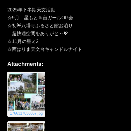
2025年下半期天文活動
☆9月 星もと＆宙ガールOG会
☆初🌟八塔寺ふるさと館お泊り
超快適空間をありがと～💖
☆11月の星ミ2
☆西はりま天文台キャンドルナイト
Attachments:
1766317056867.jpg