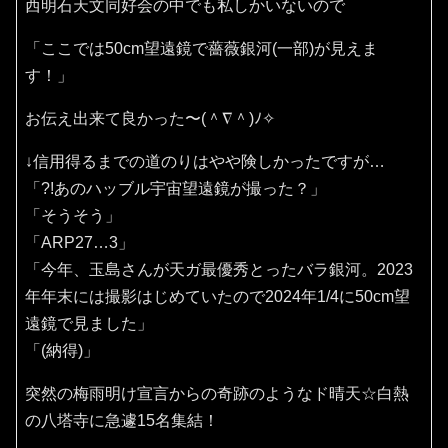
西明石天文同好会の中でも私しかいないので
「ここでは50cm望遠鏡で薔薇銀河(一部)が見えま
す！」
お伝え出来て良かった〜(⁠＾⁠∇⁠＾⁠)⁠ﾉ⁠✧⁠
↓信用得るまでの道のりはやや険しかったですが…
「?!あのハッブル宇宙望遠鏡が撮った？」
「そうそう」
「ARP27…3」
「今年、玉島さんが天ガ最優秀とったバラ銀河。2023
年年末には撮影はじめていたので2024年1/4に50cm望
遠鏡で見ました」
「(納得)」
突然の梅雨明け宣言からの奇跡のようなド晴天☆白熱
の八塔寺に急遽15名集結！