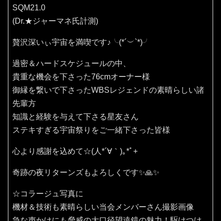
SQM21.0
(Dr.★ジャーマネ氏計測)
贅沢深いぃ宇宙を満喫です♪⁠╰⁠(⁠*⁠´⁠︶⁠`⁠*⁠)⁠╯
過密＆ハードスケジュールの中、
貴重な機会を下さった76cmオーナー様
御縁を繋いで下さったWBSレジェンドの素晴らしい諸
先輩方
知識と経験を与えて下さる星友さん
ステキすぎる宇宙祭りをご一緒下さった皆様
心より感謝を込めて☆(⁠人⁠*⁠´⁠∀⁠｀⁠)⁠｡⁠*ﾟ⁠+
奇跡の夜リターンズもよろしくです✨🙏✨️
☆コラージュ写真に
機材＆技術も素晴らしい当会メンバーさん撮影画像
急な声かけにも脅威の大口径望遠鏡の魅力！駆けつけ