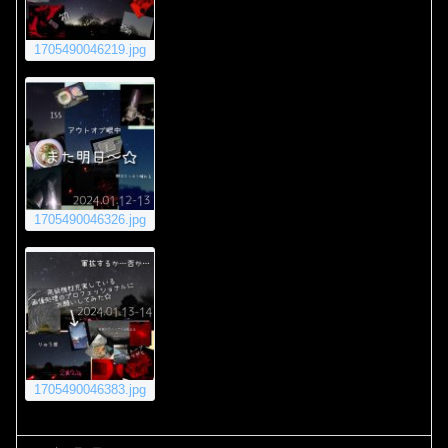
1705490046219.jpg
1705490046326.jpg
1705490046383.jpg