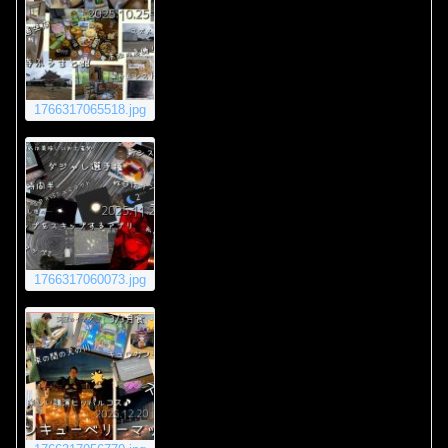
1766317065518.jpg
1766317060073.jpg