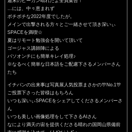
週末のピーカン晴れだよ全員集合！
…には、中々恵まれず
ボチボチな2022年度でしたが。
メインで出撃される方々とご一緒させて頂き深いぃ
SPACEを満喫☆
夏はリモート勉強会を開いて頂いて
ゴージャス講師陣による
パソオンチにも簡単キレイ処理♪
※なるべく簡単な日本語をご配慮下さるメンバーさん
たち
イチバンの出来事は写真展人気投票まさかの🎊No.1🎊
ご投票下さった皆様はもちろん
いつも深いぃSPACEをシェアしてくださるメンバーさ
ん
いつも美しい画像処理をして下さるAIさん
なにより満天の宙を提供くださる晴れの国岡山県備前