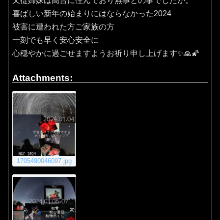
又従姉妹は高台に住んでおり無事との事でしたが。
喜ばしい新年の始まりにはならなかった2024
被害に遭われた方ご家族の方
一刻でも早く安心安全に
心穏やかに過ごせますようお祈り申し上げます✨🙏🌠
Attachments:
1705490046097.jpg