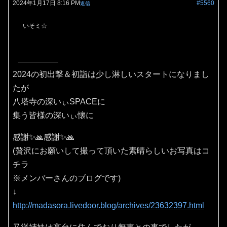
2024年1月17日 8:16 PM
#5560
返信
いそミ☆
2024の初出撃＆初詣は少し淋しいスタートになりまし
たが
八塔寺の深いぃSPACEに
集う皆様の深いぃ懐に
感謝✨🙏感謝✨🙏
(贅沢にお願いして撮って頂いた素晴らしいお写真はコ
チラ
※メンバーさんのブログです)
↓
http://madasora.livedoor.blog/archives/23632397.html