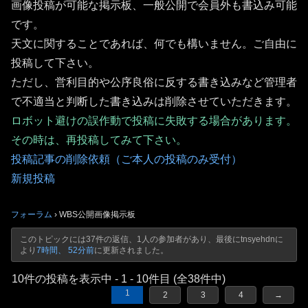
画像投稿が可能な掲示板、一般公開で会員外も書込み可能
です。
天文に関することであれば、何でも構いません。ご自由に
投稿して下さい。
ただし、営利目的や公序良俗に反する書き込みなど管理者
で不適当と判断した書き込みは削除させていただきます。
ロボット避けの誤作動で投稿に失敗する場合があります。
その時は、再投稿してみて下さい。
投稿記事の削除依頼（ご本人の投稿のみ受付）
新規投稿
フォーラム
›
WBS公開画像掲示板
このトピックには37件の返信、1人の参加者があり、最後に
tnsyehdn
に
より
7時間、 52分前
に更新されました。
10件の投稿を表示中 - 1 - 10件目 (全38件中)
1
2
3
4
→