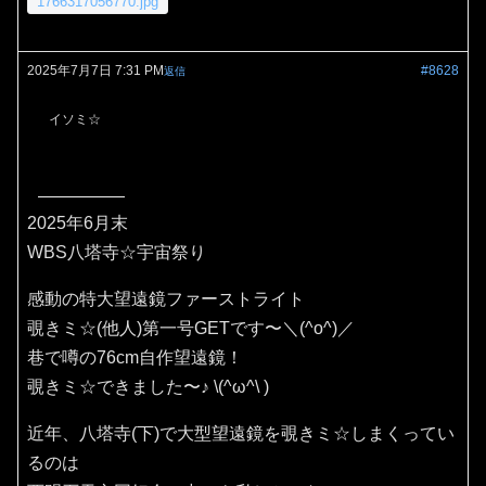
1766317056770.jpg
2025年7月7日 7:31 PM
#8628
返信
イソミ☆
2025年6月末
WBS八塔寺☆宇宙祭り
感動の特大望遠鏡ファーストライト
覗きミ☆(他人)第一号GETです〜＼(^o^)／
巷で噂の76cm自作望遠鏡！
覗きミ☆できました〜♪⁠ ⁠\⁠(⁠^⁠ω⁠^⁠\⁠ ⁠)
近年、八塔寺(下)で大型望遠鏡を覗きミ☆しまくってい
るのは