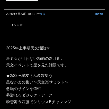
2025年6月23日 10:41 PM
#8560
返信
イソミ☆
2025年上半期天文活動☆
星ミ☆が叶わない梅雨の新月期。
天文イベントで星を見た話題です。
★2/22〜星友さん多数集う
星なかまの集い〜天文楽サミット〜
念願のサインをGET
夢溢れるダジック・アース
粉雪舞う西脇でシリウスBチャレンジ！