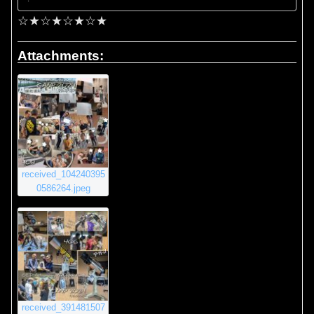
☆★☆★☆★☆★
Attachments:
received_104240395
0586264.jpeg
received_391481507