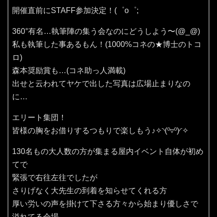
開催直前にSTAFF参加決定！(⁠゜⁠o⁠゜⁠;
360°有名…執筆陣の集う会なのにどうしよう〜(⁠@⁠_⁠@⁠)
私も執筆した事あるもん！(1000%コネの★博士のトコ
ロ)
森本奨励賞も…(コネ助っ人満載)
出せと云われてヤケで出した写真は広場止まりなの
に…
エリート集団！
皆様の胸をお借りするつもりで楽しもう♪✧⁠◝⁠(⁠⁰⁠▿⁠⁰⁠)⁠◜⁠✧
130名もの大人数の方が集まる屋内イベント自体が初め
てで
緊張で右往左往でしたが
さりげなく大先生の到着を知らせてくれる方
厚い労いの声を掛けて下さる方々から始まり優しさで
溢れてる会場