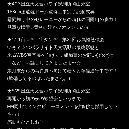
★4/13国立天文台ハワイ観測所岡山分室
188cm望遠鏡ドーム改修工事完了記念式典
霧雨舞う中のセレモニーからの晴れの国岡山の底力！
見事な晴天✨️青空に浮かぶオレンジの光
★5/11宙レディ宙ダンディ第24回お気軽勉強会
いそミ☆のパラサイト天文活動の最終形態と
来るWBS写真展へ向けて…組織票のお願い(⁠ ⁠ꈍ⁠ω⁠ꈍ⁠)☆
…など、お話ししてきましたよ〜☆
来月末からの写真展へ向けて着々と準備進行中です！
(準備してるのは…たまさん。)
★5/25国立天文台ハワイ観測所岡山分室
再開から初の夜の観望会という事で
FM岡山でインタビューコメントを約9秒も採用して下
さって
感動もひとしお✨️