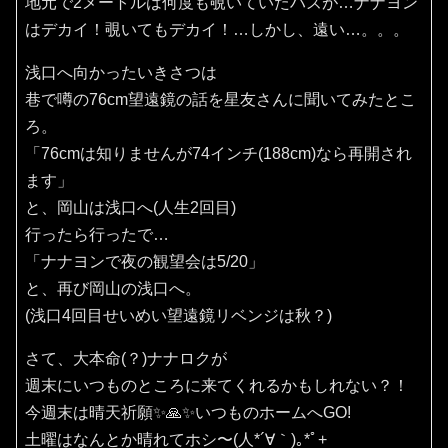
地元で2メートルは何度も覗いていたハズが…ナナヨン
はデカイ！覗いてもデカイ！…しかし、遠い…。。。
浅口へ向かったいきさつは
巷で噂の76cm望遠鏡の話を星友さんに聞いてみたとこ
ろ。
「76cmは知りませんが74インチ(188cm)なら再開され
ます」
と、岡山は浅口へ(人生2回目)
行ったら行ったで…
「ナナヨンで夜の観望会は5/20」
と、再び岡山の浅口へ。
(浅口4回目せいめい望遠鏡リベンジは秋？)
さて、大本命(？)ナナロクが
週末にいつものところに来てくれるかもしれない？！
今週末は晴天祈願✨️🙏✨️いつものホームへGO!
土曜はなんとか晴れてホシ〜(⁠人⁠*⁠´⁠∀⁠｀⁠)⁠｡⁠*ﾟ⁠+