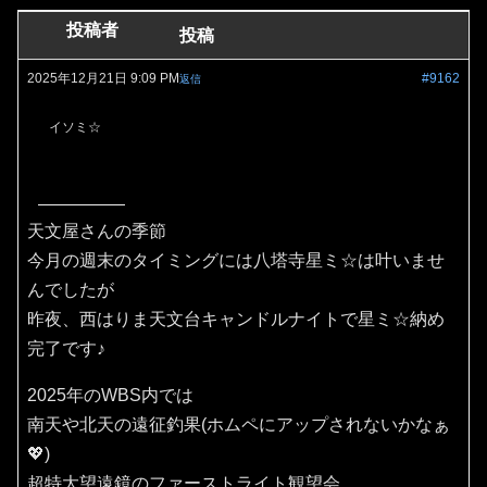
投稿者
投稿
2025年12月21日 9:09 PM
#9162
返信
イソミ☆
天文屋さんの季節
今月の週末のタイミングには八塔寺星ミ☆は叶いませ
んでしたが
昨夜、西はりま天文台キャンドルナイトで星ミ☆納め
完了です♪
2025年のWBS内では
南天や北天の遠征釣果(ホムペにアップされないかなぁ
💖)
超特大望遠鏡のファーストライト観望会