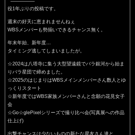
役1年ぶりの投稿です。
週末の好天に恵まれませんねぇ
WBSメンバーも勢揃いできるチャンス無く。
年末年始、新年度…
タイミング逃してしまいましたが。
☆2024は八塔寺に集う大型望遠鏡でバラ銀河から始ま
りバラ星団で締めました。
☆2025のはじまりはWBSメインメンバーさん数人とゆ
っくりスタート
☆新年度ではWBS家族メンバーさんと念願の花見女子
会
☆Go☆glePixelシリーズで撮り比べ会(写真展への作品
仕上げ)
出撃チャンスは少ないものの新たな星友さん達と