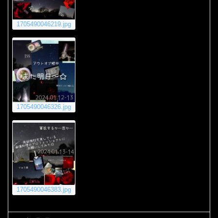
1705490046219.jpg
1705490046326.jpg
1705490046383.jpg