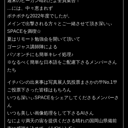
週末のピーカン晴れだよ全員集合！
…には、中々恵まれず
ボチボチな2022年度でしたが。
メインで出撃される方々とご一緒させて頂き深いぃ
SPACEを満喫☆
夏はリモート勉強会を開いて頂いて
ゴージャス講師陣による
パソオンチにも簡単キレイ処理♪
※なるべく簡単な日本語をご配慮下さるメンバーさん
たち
イチバンの出来事は写真展人気投票まさかの🎊No.1🎊
ご投票下さった皆様はもちろん
いつも深いぃSPACEをシェアしてくださるメンバーさ
ん
いつも美しい画像処理をして下さるAIさん
なにより満天の宙を提供くださる晴れの国岡山県備前