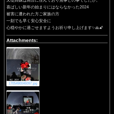
又従姉妹は高台に住んでおり無事との事でしたが。
喜ばしい新年の始まりにはならなかった2024
被害に遭われた方ご家族の方
一刻でも早く安心安全に
心穏やかに過ごせますようお祈り申し上げます✨🙏🌠
Attachments:
1705490046097.jpg