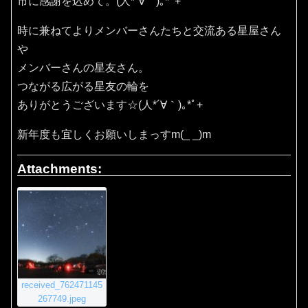
市に感謝を込めて。(⁠人⁠*⁠´⁠∀⁠｀⁠)⁠｡⁠*ﾟ⁠+
時に兼ねてよりメンバーさんたちと交流ある星屋さん
や
メンバーさんの星友さん。
つながる広がる星友の輪を
ありがとうございます☆(⁠人⁠*⁠´⁠∀⁠｀⁠)⁠｡⁠*ﾟ⁠+
新年度も宜しくお願いしまっすm(_ _)m
Attachments:
received_762471145
267749.jpeg