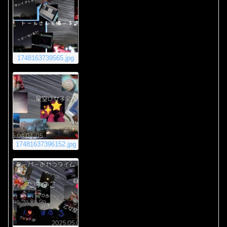
1748163739565.jpg
17481637396152.jpg