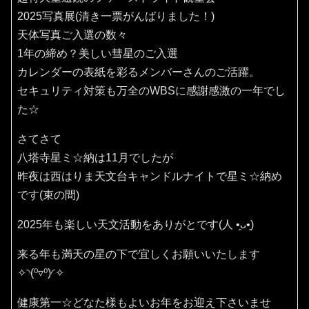
2025写真展(清き一票がんばりました！)
天体写真ご入選の数々
1年の締め？美しい彗星のご入選
カレンダーの表紙を彩るメンバーさんのご活躍。
セキュリティ対策も万全のWBSに感謝感激の一年でし
た☆
さてさて
八塔寺星ミ☆納は11月でしたが
昨夜は西はりま天文台キャンドルナイトで星ミ☆納め
です(束の間)
2025年も楽しい天文活動をありがとです(⁠人⁠ ⁠•͈⁠ᴗ⁠•͈⁠)
来る年も満天の星の下で宜しくお願いいたします
✧⁠◝⁠(⁠⁰⁠▿⁠⁰⁠)⁠◜⁠✧
健康第一☆どなた様もよいお年をお迎え下さいませ