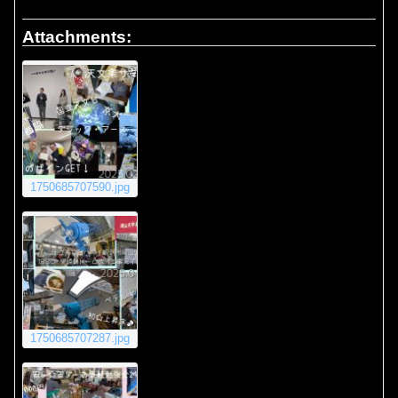
Attachments:
1750685707590.jpg
1750685707287.jpg