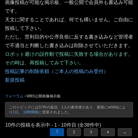
画像投稿が可能な掲示板、一般公開で会員外も書込み可能
です。
天文に関することであれば、何でも構いません。ご自由に
投稿して下さい。
ただし、営利目的や公序良俗に反する書き込みなど管理者
で不適当と判断した書き込みは削除させていただきます。
ロボット避けの誤作動で投稿に失敗する場合があります。
その時は、再投稿してみて下さい。
投稿記事の削除依頼（ご本人の投稿のみ受付）
新規投稿
フォーラム
›
WBS公開画像掲示板
このトピックには37件の返信、1人の参加者があり、最後に
whtifxj
によ
り
1日、 10時間前
に更新されました。
10件の投稿を表示中 - 1 - 10件目 (全38件中)
1
2
3
4
→