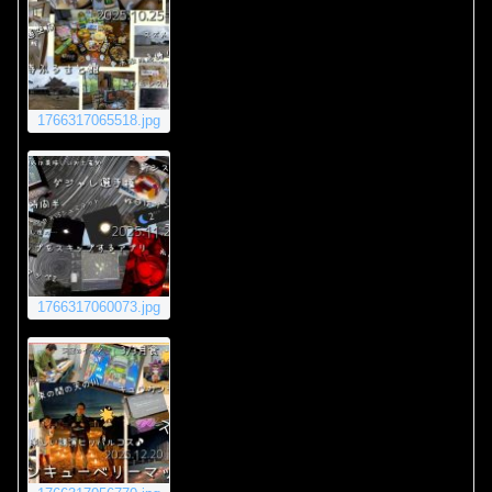
1766317065518.jpg
1766317060073.jpg