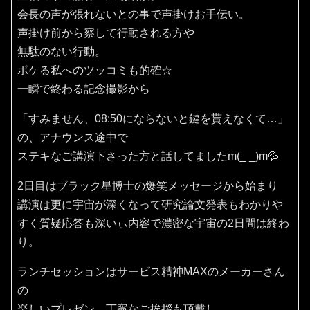
会長の声が張れないとの事で声掛けお手伝い。
声掛け前から察して行動される方や
無駄のない行動。
ボケる私へのツッコミも的確☆
一瞬で終わる記念撮影から
「すみません、08:50にならないと鍵を貰えなくて…」
の、アナウンス途中で
ステキなご講演下さった方と話してましたm(_ _)m💦
2日目はブラック星博士の爆笑メッセージから始まり
講演は更に宇宙が深くなって研究論文発表もわかりや
すく質疑応答も深いぃ内容で濃密な宇宙の2日間は終わ
り。
ランチセッションはサービス精神MAXのメーカーさん
の
楽しいプレゼン、丁寧なご挨拶も頂戴し