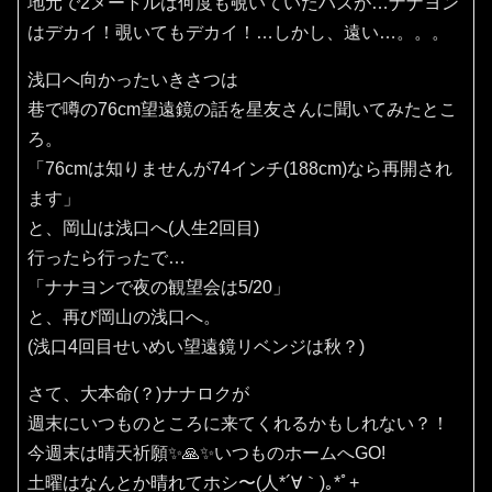
地元で2メートルは何度も覗いていたハズが…ナナヨン
はデカイ！覗いてもデカイ！…しかし、遠い…。。。
浅口へ向かったいきさつは
巷で噂の76cm望遠鏡の話を星友さんに聞いてみたとこ
ろ。
「76cmは知りませんが74インチ(188cm)なら再開され
ます」
と、岡山は浅口へ(人生2回目)
行ったら行ったで…
「ナナヨンで夜の観望会は5/20」
と、再び岡山の浅口へ。
(浅口4回目せいめい望遠鏡リベンジは秋？)
さて、大本命(？)ナナロクが
週末にいつものところに来てくれるかもしれない？！
今週末は晴天祈願✨️🙏✨️いつものホームへGO!
土曜はなんとか晴れてホシ〜(⁠人⁠*⁠´⁠∀⁠｀⁠)⁠｡⁠*ﾟ⁠+