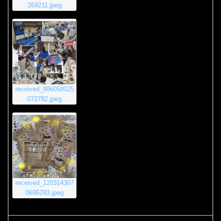
269211.jpeg
received_996058025
072782.jpeg
received_120314307
0695293.jpeg