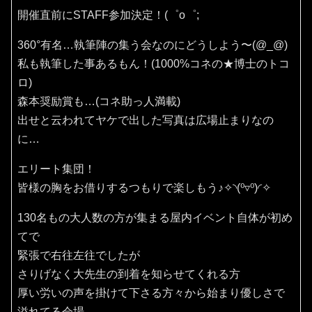
開催直前にSTAFF参加決定！(⁠゜⁠o⁠゜⁠;
360°有名…執筆陣の集う会なのにどうしよう〜(⁠@⁠_⁠@⁠)
私も執筆した事あるもん！(1000%コネの★博士のトコ
ロ)
森本奨励賞も…(コネ助っ人満載)
出せと云われてヤケで出した写真は広場止まりなの
に…
エリート集団！
皆様の胸をお借りするつもりで楽しもう♪✧⁠◝⁠(⁠⁰⁠▿⁠⁰⁠)⁠◜⁠✧
130名もの大人数の方が集まる屋内イベント自体が初め
てで
緊張で右往左往でしたが
さりげなく大先生の到着を知らせてくれる方
厚い労いの声を掛けて下さる方々から始まり優しさで
溢れてる会場