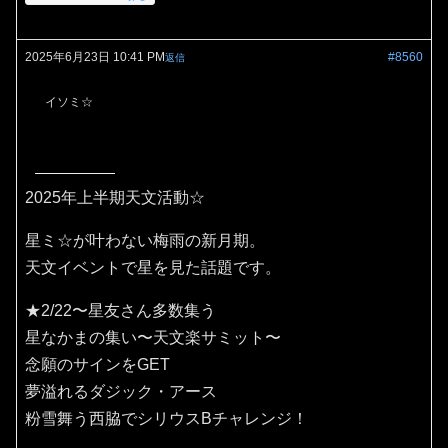
2025年6月23日 10:41 PM
#8560
返信
イソミ☆
2025年上半期天文活動☆
星ミ☆が叶わない梅雨の新月期。
天文イベントで星を見た話題です。
★2/22〜星友さん多数集う
星なかまの集い〜天文楽サミット〜
念願のサインをGET
夢溢れるダジック・アース
粉雪舞う西脇でシリウスBチャレンジ！