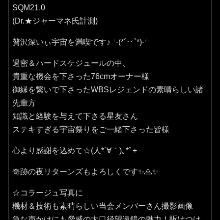
SQM21.0
(Dr.★ジャーマネ氏計測)
贅沢深いぃ宇宙を満喫です♪⁠╰⁠(⁠*⁠´⁠︶⁠`⁠*⁠)⁠╯
過密＆ハードスケジュールの中、
貴重な機会を下さった76cmオーナー様
御縁を繋いで下さったWBSレジェンドの素晴らしい諸
先輩方
知識と経験を与えて下さる星友さん
ステキすぎる宇宙祭りをご一緒下さった皆様
心より感謝を込めて☆(⁠人⁠*⁠´⁠∀⁠｀⁠)⁠｡⁠*ﾟ⁠+
奇跡の夜リターンズもよろしくです✨🙏✨️
☆コラージュ写真に
機材＆技術も素晴らしい当会メンバーさん撮影画像
急な声かけにも脅威の大口径望遠鏡の魅力！駆けつけ