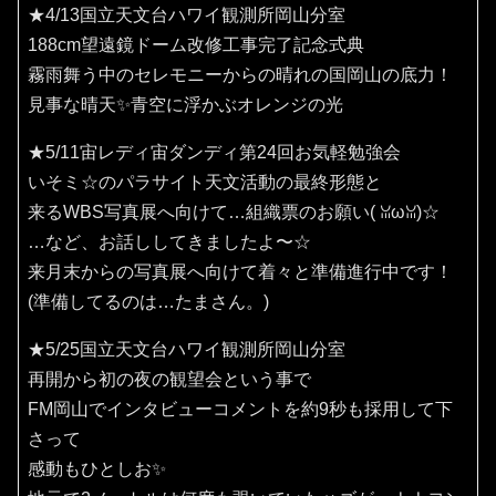
★4/13国立天文台ハワイ観測所岡山分室
188cm望遠鏡ドーム改修工事完了記念式典
霧雨舞う中のセレモニーからの晴れの国岡山の底力！
見事な晴天✨️青空に浮かぶオレンジの光
★5/11宙レディ宙ダンディ第24回お気軽勉強会
いそミ☆のパラサイト天文活動の最終形態と
来るWBS写真展へ向けて…組織票のお願い(⁠ ⁠ꈍ⁠ω⁠ꈍ⁠)☆
…など、お話ししてきましたよ〜☆
来月末からの写真展へ向けて着々と準備進行中です！
(準備してるのは…たまさん。)
★5/25国立天文台ハワイ観測所岡山分室
再開から初の夜の観望会という事で
FM岡山でインタビューコメントを約9秒も採用して下
さって
感動もひとしお✨️