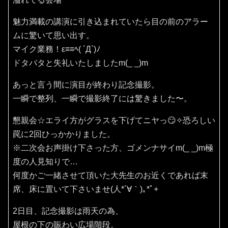
魅力満載の講演に引き込まれていたら目の前のアラー
ムに驚いて思い出す。
マイク業務！ε≡≡ﾍ( ´Д`)ﾉ
ドタバタと失礼いたしましたm(_ _)m
あっと言う間に演目が終わり記念撮影。
一瞬で整列、一瞬で撮影終了には驚きました〜。
懇親会☆エライ方がグラスを下げてニヤっ😏✧恐ろしい
罠に2回ひっかかりました。
※二次会お声掛け下さった方、ゴメンナサイm(_ _)m極
度の人見知りで…
何度かご一緒させて頂いた大先生のお近くであれば末
席、床に置いて下さいませ(⁠人⁠*⁠´⁠∀⁠｀⁠)⁠｡⁠*ﾟ⁠+
2日目、記念撮影は雨天の為、
屋根の下の賑わい広場階段。