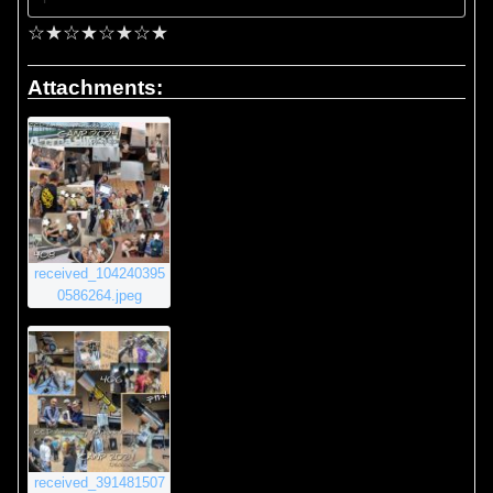
☆★☆★☆★☆★
Attachments:
received_104240395
0586264.jpeg
received_391481507