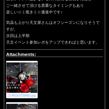
ご一緒させて頂ける貴重なタイミングもあり
楽しい☆ミ覗きミ☆邁進中です♪
気温も上がり天文屋さんはオフシーズンになりそうで
すが、
次回は上半期
天文イベント参加レポをアップできればと思います。
Attachments:
1748163739460.jpg