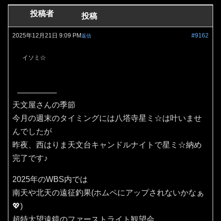
投稿者
投稿
2025年12月21日 9:09 PM
#9162
返信
イソミ☆
天文屋さんの季節
今月の週末のタイミングには八塔寺星ミ☆は叶いませ
んでしたが
昨夜、西はりま天文台キャンドルナイトで星ミ☆納め
完了です♪
2025年のWBS内では
南天や北天の遠征釣果(ホムペにアップされないかなぁ
💖)
超特大望遠鏡のファーストライト観望会