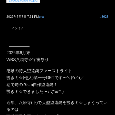
1766317056770.jpg
2025年7月7日 7:31 PM
#8628
返信
イソミ☆
2025年6月末
WBS八塔寺☆宇宙祭り
感動の特大望遠鏡ファーストライト
覗きミ☆(他人)第一号GETです〜＼(^o^)／
巷で噂の76cm自作望遠鏡！
覗きミ☆できました〜♪⁠ ⁠\⁠(⁠^⁠ω⁠^⁠\⁠ ⁠)
近年、八塔寺(下)で大型望遠鏡を覗きミ☆しまくってい
るのは