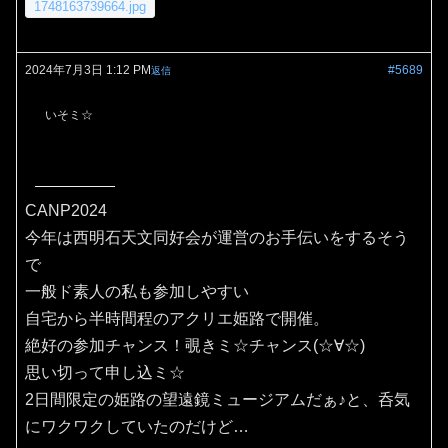
1748163739664.jpg
2024年7月3日 1:12 PM
#5689
返信
いそミ☆
CANP2024
今年は西明石天文同好会が運営のお手伝いをするそう
で
一般ド素人の私も参加しやすい
自宅から半時間程のアクリエ姫路で開催。
絶好の参加チャンス！覗きミ☆チャンス(⁠☆⁠∀☆⁠)
思い切って申し込ミ☆
2日間限定の姫路の望遠鏡ミュージアムだぁ♪と、呑気
にワクワクしていたのだけど…