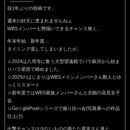
役1年ぶりの投稿です。
週末の好天に恵まれませんねぇ
WBSメンバーも勢揃いできるチャンス無く。
年末年始、新年度…
タイミング逃してしまいましたが。
☆2024は八塔寺に集う大型望遠鏡でバラ銀河から始ま
りバラ星団で締めました。
☆2025のはじまりはWBSメインメンバーさん数人とゆ
っくりスタート
☆新年度ではWBS家族メンバーさんと念願の花見女子
会
☆Go☆glePixelシリーズで撮り比べ会(写真展への作品
仕上げ)
出撃チャンスは少ないものの新たな星友さん達と