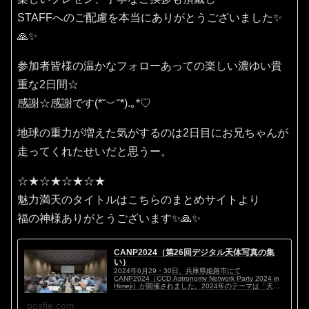
STAFFへのご配慮を本当にありがとうございました✨
🙏✨
参加者皆様の温かなフォローあっての楽しい濃ゆい貴
重な2日間☆
感謝☆感謝です(⁠*⁠˘⁠︶⁠˘⁠*⁠)⁠.⁠｡⁠*⁠♡
地球の重力が増えた気がするのは2日目にお兄ちゃんが
走ってくれたせいだと思うー。
☆★☆★☆★☆★
魅力満天のタイトルはこちらのまとめサイトより
福の神様ありがとうございます✨🙏✨
CANP2024（第26回デジタル天体写真の集
い）
2024年6月29・30日、兵庫県姫路市にて
CANP2024（CCD Astronomy Network Party 2024 in
Himeji）が開催されました。2024年のテーマは「天体
写真マイスタイル ～私のこだわり～」。ハイアマチ...
posfie.com