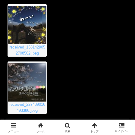
received_138142905
2708502.jpeg
received_227489016
493386.jpeg
2020年11月23日 8:55 PM
#4011
返信
メニュー
ホーム
検索
トップ
サイドバー