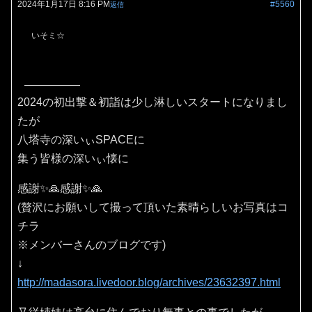
2024年1月17日 8:16 PM
#5560
返信
いそミ☆
2024の初出撃＆初詣は少し淋しいスタートになりまし
たが
八塔寺の深いぃSPACEに
集う皆様の深いぃ懐に
感謝✨🙏感謝✨🙏
(贅沢にお願いして撮って頂いた素晴らしいお写真はコ
チラ
※メンバーさんのブログです)
↓
http://madasora.livedoor.blog/archives/23632397.html