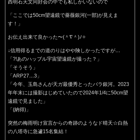
西明石天文同好会の中でも私しかいないので
「ここでは50cm望遠鏡で薔薇銀河(一部)が見えま
す！」
お伝え出来て良かった〜(⁠＾⁠∇⁠＾⁠)⁠ﾉ⁠✧⁠
↓信用得るまでの道のりはやや険しかったですが…
「?!あのハッブル宇宙望遠鏡が撮った？」
「そうそう」
「ARP27…3」
「今年、玉島さんが天ガ最優秀とったバラ銀河。2023
年年末には撮影はじめていたので2024年1/4に50cm望
遠鏡で見ました」
「(納得)」
突然の梅雨明け宣言からの奇跡のようなド晴天☆白熱
の八塔寺に急遽15名集結！