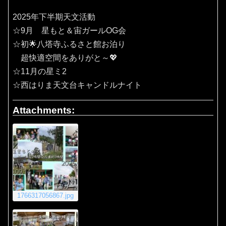
2025年下半期天文活動
☆9月 星もと＆宙ガールOG会
☆初🌟八塔寺ふるさと館お泊り
超快適空間をありがと～💖
☆11月の星ミ2
☆西はりま天文台キャンドルナイト
Attachments:
1766317056867.jpg