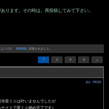
があります。その時は、再投稿してみて下さい。
）
により
2日、 3時間前
に更新されました。
1
2
3
4
→
#9162
返信
塔寺星ミ☆は叶いませんでしたが
ルナイトで星ミ☆納め完了です♪