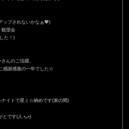
ップされないかなぁ💖)
ト観望会
した！)
ーさんのご活躍。
に感謝感激の一年でした☆
ナイトで星ミ☆納めです(束の間)
⁠ ⁠•͈⁠ᴗ⁠•͈⁠)