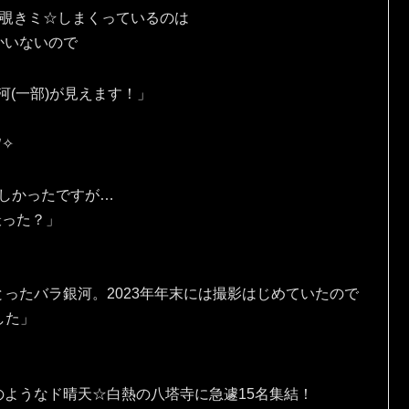
を覗きミ☆しまくっているのは
かいないので
河(一部)が見えます！」
✧⁠
しかったですが…
撮った？」
ったバラ銀河。2023年年末には撮影はじめていたので
ました」
ようなド晴天☆白熱の八塔寺に急遽15名集結！