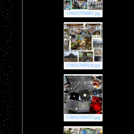
1766317056867.jpg
1766317065518.jpg
1766317060073.jpg