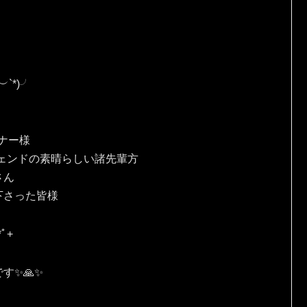
*⁠)⁠╯
、
ナー様
ェンドの素晴らしい諸先輩方
さん
下さった皆様
ﾟ⁠+
✨🙏✨️