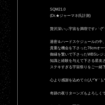
SQM21.0
(Dr.★ジャーマネ氏計測)
贅沢深いぃ宇宙を満喫です♪⁠╰⁠(⁠*⁠´⁠︶⁠`⁠
過密＆ハードスケジュールの中
貴重な機会を下さった76cmオー
御縁を繋いで下さったWBSレジ
知識と経験を与えて下さる星友
ステキすぎる宇宙祭りをご一緒
心より感謝を込めて☆(⁠人⁠*⁠´⁠∀⁠｀⁠)⁠｡⁠*
奇跡の夜リターンズもよろしくです