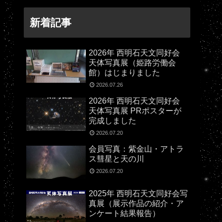
新着記事
2026年 西明石天文同好会
天体写真展（姫路労働会
館）はじまりました
2026.07.26
2026年 西明石天文同好会
天体写真展 PRポスターが
完成しました
2026.07.20
会員写真：紫金山・アトラ
ス彗星と天の川
2026.07.20
2025年 西明石天文同好会写
真展（展示作品の紹介・ア
ンケート結果報告）