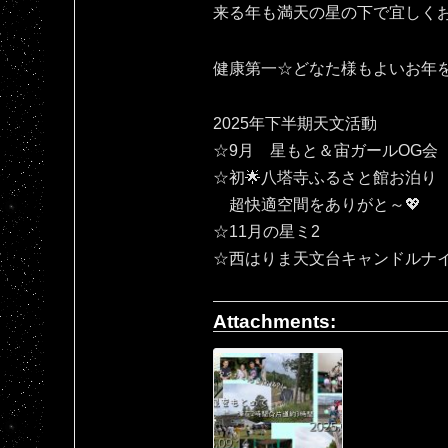
来る年も満天の星の下で宜しくお願いいたしま
健康第一☆どなた様もよいお年
2025年下半期天文活動
☆9月 星もと＆宙ガールOG会
☆初🌟八塔寺ふるさと館お泊り
超快適空間をありがと～💖
☆11月の星ミ2
☆西はりま天文台キャンドルナ
Attachments: