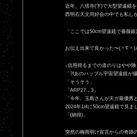
近年、八塔寺(下)で大型望遠鏡
西明石天文同好会の中でも私し
「ここでは50cm望遠鏡で薔薇銀
お伝え出来て良かった〜(⁠＾⁠∇⁠＾⁠)⁠ﾉ⁠
↓信用得るまでの道のりはやや険
「?!あのハッブル宇宙望遠鏡が
「そうそう」
「ARP27…3」
「今年、玉島さんが天ガ最優秀と
2024年1/4に50cm望遠鏡で見
「(納得)」
突然の梅雨明け宣言からの奇跡の