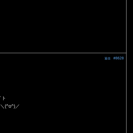
#8628
返信
イト
(^o^)／