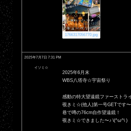
1766317056770.jpg
2025年7月7日 7:31 PM
イソミ☆
2025年6月末
WBS八塔寺☆宇宙祭り
感動の特大望遠鏡ファーストラ
覗きミ☆(他人)第一号GETです〜＼
巷で噂の76cm自作望遠鏡！
覗きミ☆できました〜♪⁠ ⁠\⁠(⁠^⁠ω⁠^⁠\⁠ ⁠)