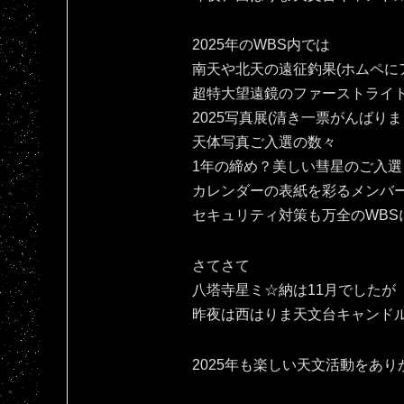
2025年のWBS内では
南天や北天の遠征釣果(ホムペにア
超特大望遠鏡のファーストライ
2025写真展(清き一票がんばりま
天体写真ご入選の数々
1年の締め？美しい彗星のご入選
カレンダーの表紙を彩るメンバ
セキュリティ対策も万全のWBS
さてさて
八塔寺星ミ☆納は11月でしたが
昨夜は西はりま天文台キャンドル
2025年も楽しい天文活動をありがとです(⁠人