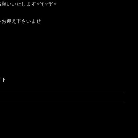
す✧⁠◝⁠(⁠⁰⁠▿⁠⁰⁠)⁠◜⁠✧
をお迎え下さいませ
イト