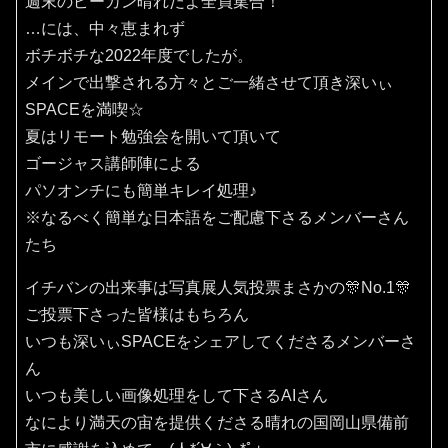
週末のピーカン晴れだよ全員集合！
…には、中々恵まれず
ボチボチな2022年度でしたが。
メインで出撃される方々とご一緒させて頂き深いぃ
SPACEを満喫☆
夏はリモート勉強会を開いて頂いて
ゴージャス講師陣による
パソオンチにも簡単キレイ処理♪
※なるべく簡単な日本語をご配慮下さるメンバーさん
たち
イチバンの出来事は写真展人気投票まさかの🎊No.1🎊
ご投票下さった皆様はもちろん
いつも深いぃSPACEをシェアしてくださるメンバーさ
ん
いつも美しい画像処理をして下さるAIさん
なにより満天の宙を提供くださる晴れの国岡山県備前