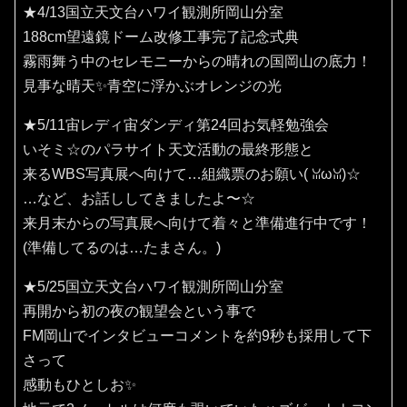
★4/13国立天文台ハワイ観測所岡山分室
188cm望遠鏡ドーム改修工事完了記念式典
霧雨舞う中のセレモニーからの晴れの国岡山の底力！
見事な晴天✨️青空に浮かぶオレンジの光
★5/11宙レディ宙ダンディ第24回お気軽勉強会
いそミ☆のパラサイト天文活動の最終形態と
来るWBS写真展へ向けて…組織票のお願い(⁠ ⁠ꈍ⁠ω⁠ꈍ⁠)☆
…など、お話ししてきましたよ〜☆
来月末からの写真展へ向けて着々と準備進行中です！
(準備してるのは…たまさん。)
★5/25国立天文台ハワイ観測所岡山分室
再開から初の夜の観望会という事で
FM岡山でインタビューコメントを約9秒も採用して下
さって
感動もひとしお✨️