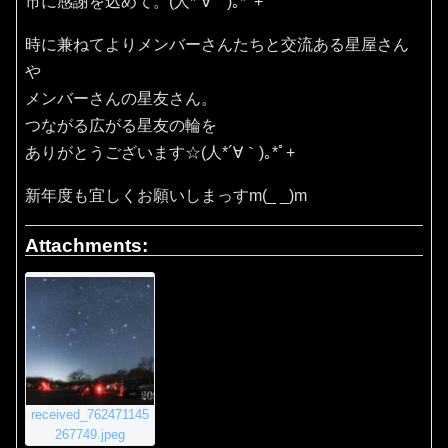
市に感謝を込めて。(⁠人⁠*⁠´⁠∀⁠｀⁠)⁠｡⁠*ﾟ⁠+
時に兼ねてよりメンバーさんたちと交流ある星屋さん
や
メンバーさんの星友さん。
つながる広がる星友の輪を
ありがとうございます☆(⁠人⁠*⁠´⁠∀⁠｀⁠)⁠｡⁠*ﾟ⁠+
新年度も宜しくお願いしまっすm(_ _)m
Attachments:
received_762471145
267749.jpeg