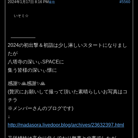
2024年1月17日 8:16 PM
#5560
返信
いそミ☆
2024の初出撃＆初詣は少し淋しいスタートになりまし
たが
八塔寺の深いぃSPACEに
集う皆様の深いぃ懐に
感謝✨🙏感謝✨🙏
(贅沢にお願いして撮って頂いた素晴らしいお写真はコ
チラ
※メンバーさんのブログです)
↓
http://madasora.livedoor.blog/archives/23632397.html