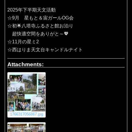
2025年下半期天文活動
☆9月 星もと＆宙ガールOG会
☆初🌟八塔寺ふるさと館お泊り
超快適空間をありがと～💖
☆11月の星ミ2
☆西はりま天文台キャンドルナイト
Attachments:
1766317056867.jpg