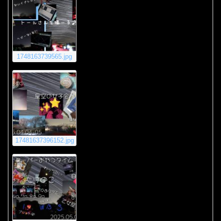
1748163739565.jpg
17481637396152.jpg