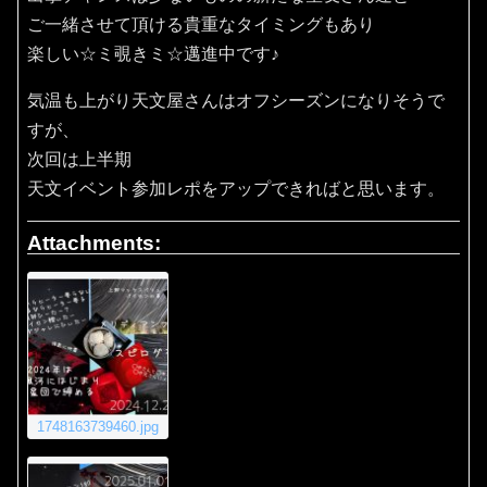
ご一緒させて頂ける貴重なタイミングもあり
楽しい☆ミ覗きミ☆邁進中です♪
気温も上がり天文屋さんはオフシーズンになりそうで
すが、
次回は上半期
天文イベント参加レポをアップできればと思います。
Attachments:
1748163739460.jpg