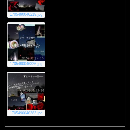
1705490046219.jpg
1705490046326.jpg
1705490046383.jpg