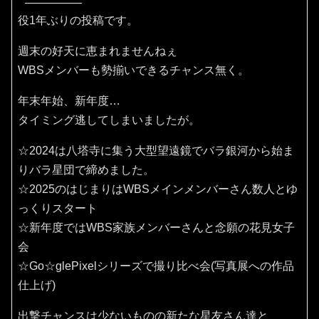
役1年ぶりの投稿です。
週末の好天に恵まれませんねぇ
WBSメンバーも勢揃いできるチャンス無く。
年末年始、新年度…
タイミング逃してしまいましたが。
☆2024は八塔寺に集う大型望遠鏡でバラ銀河から始ま
りバラ星団で締めました。
☆2025のはじまりはWBSメインメンバーさん数人とゆ
っくりスタート
☆新年度ではWBS家族メンバーさんと念願の花見女子
会
☆Go☆glePixelシリーズで撮り比べ会(写真展への作品
仕上げ)
出撃チャンスは少ないものの新たな星友さん達と