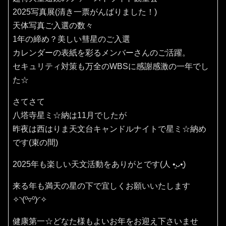
2025写真展(清き一票がんばりました！)
天体写真ご入選の数々
1年の締め？美しい彗星のご入選
カレンダーの表紙を彩るメンバーさんのご活躍。
セキュリティ対策も万全のWBSに感謝感激の一年でし
た☆
さてさて
八塔寺星ミ☆納は11月でしたが
昨夜は西はりま天文台キャンドルナイトで星ミ☆納め
です(束の間)
2025年も楽しい天文活動をありがとです(⁠人⁠ ⁠•͈⁠ᴗ⁠•͈⁠)
来る年も満天の星の下で宜しくお願いいたします
✧⁠◝⁠(⁠⁰⁠▿⁠⁰⁠)⁠◜⁠✧
健康第一☆どなた様もよいお年をお迎え下さいませ