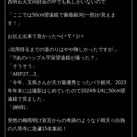
西明石天文同好会の中でも私しかいないので
「ここでは50cm望遠鏡で薔薇銀河(一部)が見えま
す！」
お伝え出来て良かった〜(⁠＾⁠∇⁠＾⁠)⁠ﾉ⁠✧⁠
↓信用得るまでの道のりはやや険しかったですが…
「?!あのハッブル宇宙望遠鏡が撮った？」
「そうそう」
「ARP27…3」
「今年、玉島さんが天ガ最優秀とったバラ銀河。2023
年年末には撮影はじめていたので2024年1/4に50cm望
遠鏡で見ました」
「(納得)」
突然の梅雨明け宣言からの奇跡のようなド晴天☆白熱
の八塔寺に急遽15名集結！