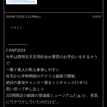
1748163739664.jpg
2024年7月3日 1:12 PM
#5689
返信
いそミ☆
CANP2024
今年は西明石天文同好会が運営のお手伝いをするそう
で
一般ド素人の私も参加しやすい
自宅から半時間程のアクリエ姫路で開催。
絶好の参加チャンス！覗きミ☆チャンス(⁠☆⁠∀☆⁠)
思い切って申し込ミ☆
2日間限定の姫路の望遠鏡ミュージアムだぁ♪と、呑気
にワクワクしていたのだけど…