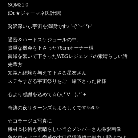
SQM21.0
(Dr.★ジャーマネ氏計測)
贅沢深いぃ宇宙を満喫です♪⁠╰⁠(⁠*⁠´⁠︶⁠`⁠*⁠)⁠╯
過密＆ハードスケジュールの中、
貴重な機会を下さった76cmオーナー様
御縁を繋いで下さったWBSレジェンドの素晴らしい諸
先輩方
知識と経験を与えて下さる星友さん
ステキすぎる宇宙祭りをご一緒下さった皆様
心より感謝を込めて☆(⁠人⁠*⁠´⁠∀⁠｀⁠)⁠｡⁠*ﾟ⁠+
奇跡の夜リターンズもよろしくです✨🙏✨️
☆コラージュ写真に
機材＆技術も素晴らしい当会メンバーさん撮影画像
急な声かけにも脅威の大口径望遠鏡の魅力！駆けつけ