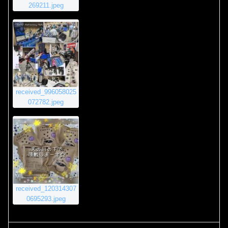
269211.jpeg
received_996058025
072782.jpeg
received_120314307
0695293.jpeg