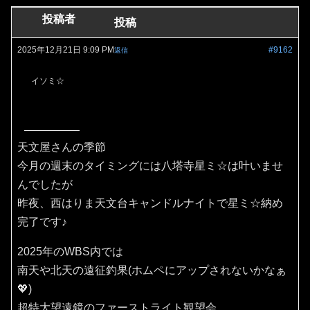
投稿者
投稿
2025年12月21日 9:09 PM
#9162
返信
イソミ☆
天文屋さんの季節
今月の週末のタイミングには八塔寺星ミ☆は叶いませ
んでしたが
昨夜、西はりま天文台キャンドルナイトで星ミ☆納め
完了です♪
2025年のWBS内では
南天や北天の遠征釣果(ホムペにアップされないかなぁ
💖)
超特大望遠鏡のファーストライト観望会