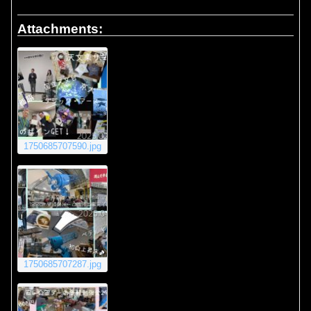
Attachments:
1750685707590.jpg
1750685707287.jpg