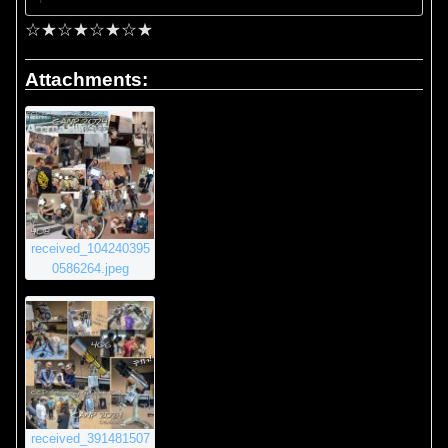
☆★☆★☆★☆★
Attachments:
received_104240395
0586264.jpeg
received_391481507