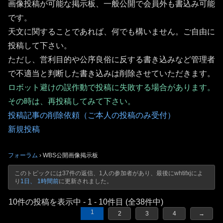
画像投稿が可能な掲示板、一般公開で会員外も書込み可能
です。
天文に関することであれば、何でも構いません。ご自由に
投稿して下さい。
ただし、営利目的や公序良俗に反する書き込みなど管理者
で不適当と判断した書き込みは削除させていただきます。
ロボット避けの誤作動で投稿に失敗する場合があります。
その時は、再投稿してみて下さい。
投稿記事の削除依頼（ご本人の投稿のみ受付）
新規投稿
フォーラム
›
WBS公開画像掲示板
このトピックには37件の返信、1人の参加者があり、最後に
whtifxj
によ
り
1日、 1時間前
に更新されました。
10件の投稿を表示中 - 1 - 10件目 (全38件中)
1
2
3
4
→