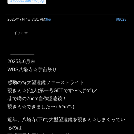
1766317056770.jpg
2025年7月7日 7:31 PM
#8628
返信
イソミ☆
2025年6月末
WBS八塔寺☆宇宙祭り
感動の特大望遠鏡ファーストライト
覗きミ☆(他人)第一号GETです〜＼(^o^)／
巷で噂の76cm自作望遠鏡！
覗きミ☆できました〜♪⁠ ⁠\⁠(⁠^⁠ω⁠^⁠\⁠ ⁠)
近年、八塔寺(下)で大型望遠鏡を覗きミ☆しまくってい
るのは