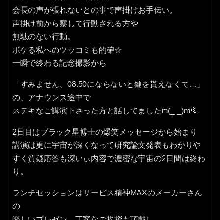
会長の声が張れないとの事で声掛けお手伝い。
声掛け前から察して行動される方や
無駄のない行動。
ボケる私へのツッコミも的確☆
一瞬で終わる記念撮影から
「すみません、08:50にならないと鍵を貰えなくて…」
の、アナウンス途中で
ステキなご講演下さった方と話してましたm(_ _)m💦
2日目はブラック星博士の爆笑メッセージから始まり
講演は更に宇宙が深くなって研究論文発表もわかりや
すく質疑応答も深いぃ内容で濃密な宇宙の2日間は終わ
り。
ランチセッションはサービス精神MAXのメーカーさん
の
楽しいプレゼン、丁寧なご挨拶も頂戴し