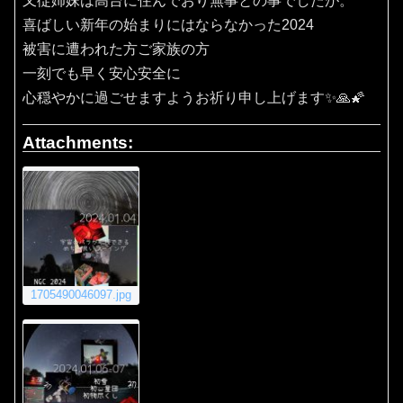
又従姉妹は高台に住んでおり無事との事でしたが。
喜ばしい新年の始まりにはならなかった2024
被害に遭われた方ご家族の方
一刻でも早く安心安全に
心穏やかに過ごせますようお祈り申し上げます✨🙏🌠
Attachments:
1705490046097.jpg