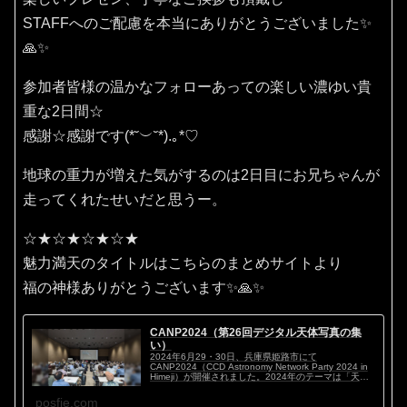
STAFFへのご配慮を本当にありがとうございました✨
🙏✨
参加者皆様の温かなフォローあっての楽しい濃ゆい貴
重な2日間☆
感謝☆感謝です(⁠*⁠˘⁠︶⁠˘⁠*⁠)⁠.⁠｡⁠*⁠♡
地球の重力が増えた気がするのは2日目にお兄ちゃんが
走ってくれたせいだと思うー。
☆★☆★☆★☆★
魅力満天のタイトルはこちらのまとめサイトより
福の神様ありがとうございます✨🙏✨
CANP2024（第26回デジタル天体写真の集
い）
2024年6月29・30日、兵庫県姫路市にて
CANP2024（CCD Astronomy Network Party 2024 in
Himeji）が開催されました。2024年のテーマは「天体
写真マイスタイル ～私のこだわり～」。ハイアマチ...
posfie.com