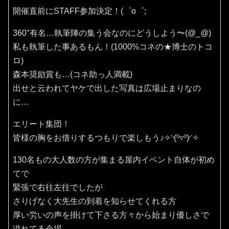
開催直前にSTAFF参加決定！(⁠゜⁠o⁠゜⁠;
360°有名…執筆陣の集う会なのにどうしよう〜(⁠@⁠_⁠@⁠)
私も執筆した事あるもん！(1000%コネの★博士のトコ
ロ)
森本奨励賞も…(コネ助っ人満載)
出せと云われてヤケで出した写真は広場止まりなの
に…
エリート集団！
皆様の胸をお借りするつもりで楽しもう♪✧⁠◝⁠(⁠⁰⁠▿⁠⁰⁠)⁠◜⁠✧
130名もの大人数の方が集まる屋内イベント自体が初め
てで
緊張で右往左往でしたが
さりげなく大先生の到着を知らせてくれる方
厚い労いの声を掛けて下さる方々から始まり優しさで
溢れてる会場