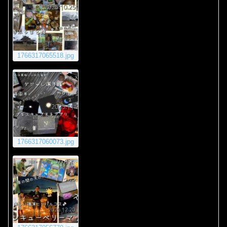
1766317065518.jpg
1766317060073.jpg