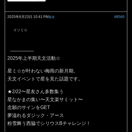
2025年6月23日 10:41 PM
#8560
返信
イソミ☆
2025年上半期天文活動☆
星ミ☆が叶わない梅雨の新月期。
天文イベントで星を見た話題です。
★2/22〜星友さん多数集う
星なかまの集い〜天文楽サミット〜
念願のサインをGET
夢溢れるダジック・アース
粉雪舞う西脇でシリウスBチャレンジ！