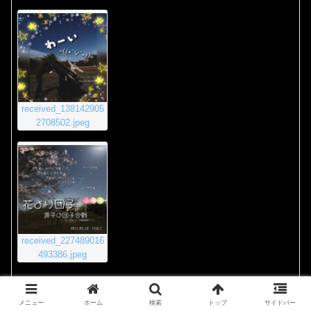
received_138142905
2708502.jpeg
received_227489016
493386.jpeg
2020年11月23日 8:55 PM
#4011
返信
メニュー
ホーム
検索
トップ
サイドバー