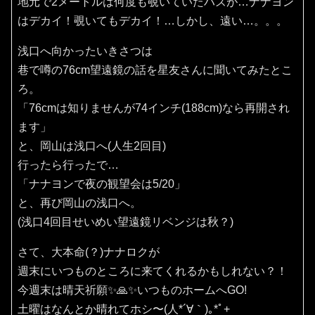
地元で2メートルは何度も覗いていたハズが…ナナヨン
はデカイ！覗いてもデカイ！…しかし、遠い…。。。
浅口へ向かったいきさつは
巷で噂の76cm望遠鏡の話を星友さんに聞いてみたとこ
ろ。
「76cmは知りませんが74インチ(188cm)なら再開され
ます」
と、岡山は浅口へ(人生2回目)
行ったら行ったで…
「ナナヨンで夜の観望会は5/20」
と、再び岡山の浅口へ。
(浅口4回目せいめい望遠鏡リベンジは秋？)
さて、大本命(？)ナナロクが
週末にいつものところに来てくれるかもしれない？！
今週末は晴天祈願✨️🙏✨️いつものホームへGO!
土曜はなんとか晴れてホシ〜(⁠人⁠*⁠´⁠∀⁠｀⁠)⁠｡⁠*ﾟ⁠+