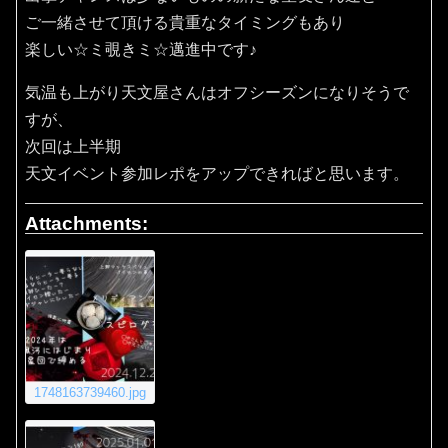
ご一緒させて頂ける貴重なタイミングもあり
楽しい☆ミ覗きミ☆邁進中です♪
気温も上がり天文屋さんはオフシーズンになりそうで
すが、
次回は上半期
天文イベント参加レポをアップできればと思います。
Attachments:
1748163739460.jpg