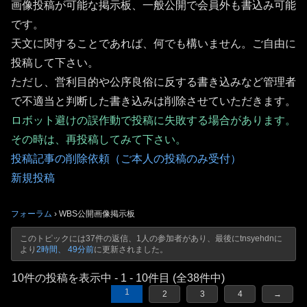
画像投稿が可能な掲示板、一般公開で会員外も書込み可能
です。
天文に関することであれば、何でも構いません。ご自由に
投稿して下さい。
ただし、営利目的や公序良俗に反する書き込みなど管理者
で不適当と判断した書き込みは削除させていただきます。
ロボット避けの誤作動で投稿に失敗する場合があります。
その時は、再投稿してみて下さい。
投稿記事の削除依頼（ご本人の投稿のみ受付）
新規投稿
フォーラム
›
WBS公開画像掲示板
このトピックには37件の返信、1人の参加者があり、最後に
tnsyehdn
に
より
2時間、 49分前
に更新されました。
10件の投稿を表示中 - 1 - 10件目 (全38件中)
1
2
3
4
→