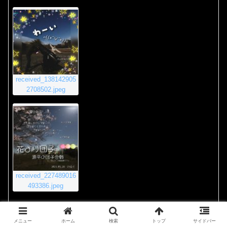
received_138142905
2708502.jpeg
received_227489016
493386.jpeg
2020年11月23日 8:55 PM
#4011
返信
メニュー
ホーム
検索
トップ
サイドバー