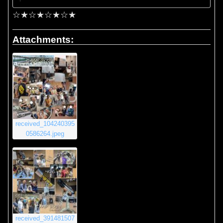
☆★☆★☆★☆★
Attachments:
received_104240395
0586264.jpeg
received_391481507