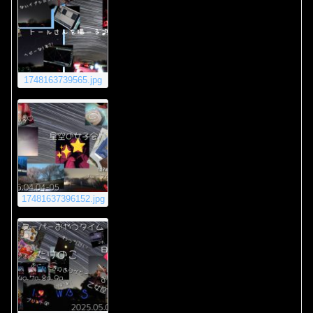
1748163739565.jpg
17481637396152.jpg