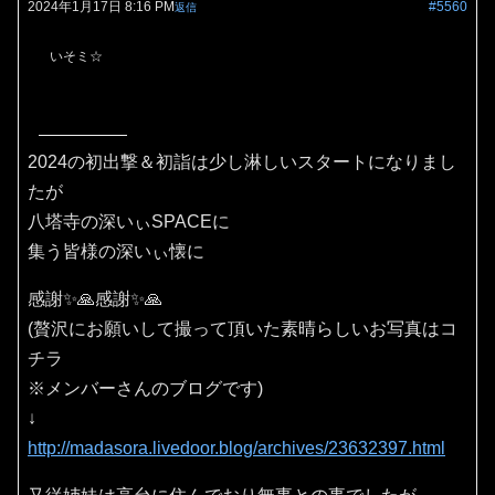
2024年1月17日 8:16 PM
#5560
返信
いそミ☆
2024の初出撃＆初詣は少し淋しいスタートになりまし
たが
八塔寺の深いぃSPACEに
集う皆様の深いぃ懐に
感謝✨🙏感謝✨🙏
(贅沢にお願いして撮って頂いた素晴らしいお写真はコ
チラ
※メンバーさんのブログです)
↓
http://madasora.livedoor.blog/archives/23632397.html