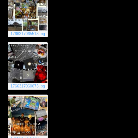
1766317065518.jpg
1766317060073.jpg