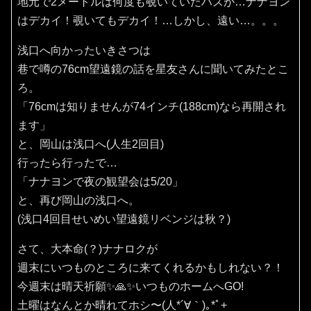
地元で2メートルは何度も覗いていたハズが…ナナヨン
はデカイ！覗いてもデカイ！…しかし、遠い…。。。
浅口へ向かったいきさつは
巷で噂の76cm望遠鏡の話を星友さんに聞いてみたとこ
ろ。
「76cmは知りませんが74インチ(188cm)なら再開され
ます」
と、岡山は浅口へ(人生2回目)
行ったら行ったで…
「ナナヨンで夜の観望会は5/20」
と、再び岡山の浅口へ。
(浅口4回目せいめい望遠鏡リベンジは秋？)
さて、大本命(？)ナナロクが
週末にいつものところに来てくれるかもしれない？！
今週末は晴天祈願✨️🙏✨️いつものホームへGO!
土曜はなんとか晴れてホシ〜(⁠人⁠*⁠´⁠∀⁠｀⁠)⁠｡⁠*ﾟ⁠+