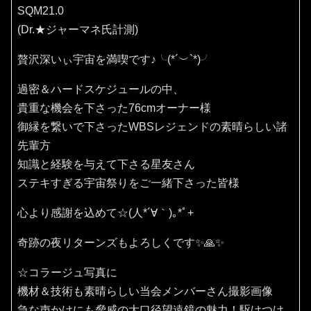
SQM21.0
(Dr.★ジャーマネ氏計測)
贅沢深いぃ宇宙を満喫です♪⁠╰⁠(⁠*⁠´⁠︶⁠`⁠*⁠)⁠╯
過密＆ハードスケジュールの中、
貴重な機会を下さった76cmオーナー様
御縁を繋いで下さったWBSレジェンドの素晴らしい諸
先輩方
知識と経験を与えて下さる星友さん
ステキすぎる宇宙祭りをご一緒下さった皆様
心より感謝を込めて☆(⁠人⁠*⁠´⁠∀⁠｀⁠)⁠｡⁠*ﾟ⁠+
奇跡の夜リターンズもよろしくです✨🙏✨️
☆コラージュ写真に
機材＆技術も素晴らしい当会メンバーさん撮影画像
急な声かけにも脅威の大口径望遠鏡の魅力！駆けつけ