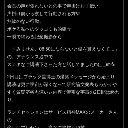
会長の声が張れないとの事で声掛けお手伝い。
声掛け前から察して行動される方や
無駄のない行動。
ボケる私へのツッコミも的確☆
一瞬で終わる記念撮影から
「すみません、08:50にならないと鍵を貰えなくて…」
の、アナウンス途中で
ステキなご講演下さった方と話してましたm(_ _)m💦
2日目はブラック星博士の爆笑メッセージから始まり
講演は更に宇宙が深くなって研究論文発表もわかりや
すく質疑応答も深いぃ内容で濃密な宇宙の2日間は終わ
り。
ランチセッションはサービス精神MAXのメーカーさん
の
楽しいプレゼン、丁寧なご挨拶も頂戴し