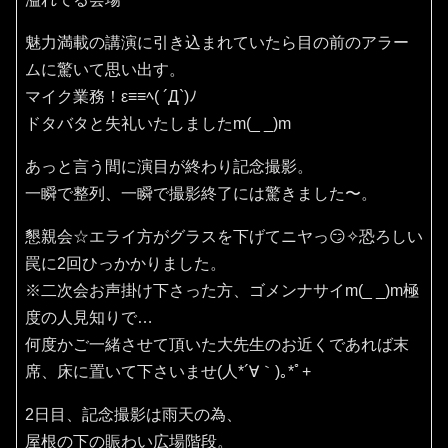
魅力満載の講演に引き込まれていたら目の前のアラー
ムに驚いて思い出す。
マイク業務！ε≡≡ﾍ( ´Д`)ﾉ
ドタバタと失礼いたしましたm(_ _)m
あっと言う間に演目が終わり記念撮影。
一瞬で整列、一瞬で撮影終了には驚きました〜。
懇親会☆エライ方がグラスを下げてニヤっ😏✧恐ろしい
罠に2回ひっかかりました。
※二次会お声掛け下さった方、ゴメンナサイm(_ _)m極
度の人見知りで…
何度かご一緒させて頂いた大先生のお近くであれば末
席、床に置いて下さいませ(⁠人⁠*⁠´⁠∀⁠｀⁠)⁠｡⁠*ﾟ⁠+
2日目、記念撮影は雨天の為、
屋根の下の賑わい広場階段。