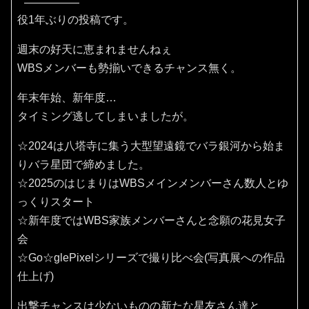
役1年ぶりの投稿です。
週末の好天に恵まれませんねぇ
WBSメンバーも勢揃いできるチャンス無く。
年末年始、新年度…
タイミング逃してしまいましたが。
☆2024は八塔寺に集う大型望遠鏡でバラ銀河から始ま
りバラ星団で締めました。
☆2025のはじまりはWBSメインメンバーさん数人とゆ
っくりスタート
☆新年度ではWBS家族メンバーさんと念願の花見女子
会
☆Go☆glePixelシリーズで撮り比べ会(写真展への作品
仕上げ)
出撃チャンスは少ないものの新たな星友さん達と