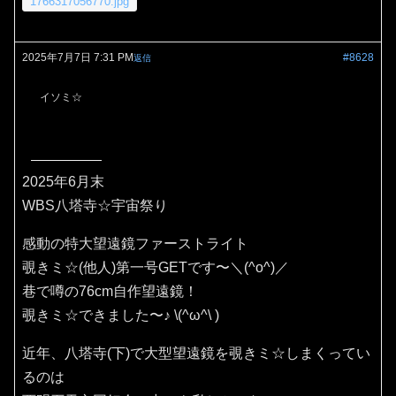
1766317056770.jpg
2025年7月7日 7:31 PM
#8628
返信
イソミ☆
2025年6月末
WBS八塔寺☆宇宙祭り
感動の特大望遠鏡ファーストライト
覗きミ☆(他人)第一号GETです〜＼(^o^)／
巷で噂の76cm自作望遠鏡！
覗きミ☆できました〜♪⁠ ⁠\⁠(⁠^⁠ω⁠^⁠\⁠ ⁠)
近年、八塔寺(下)で大型望遠鏡を覗きミ☆しまくってい
るのは