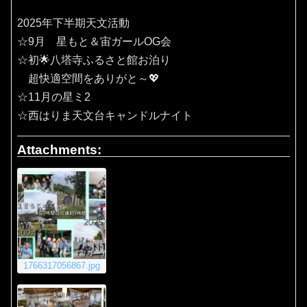
2025年下半期天文活動
☆9月 星もと＆宙ガールOG会
☆初🌟八塔寺ふるさと館お泊り
超快適空間をありがと～💖
☆11月の星ミ2
☆西はりま天文台キャンドルナイト
Attachments:
1766317056867.jpg