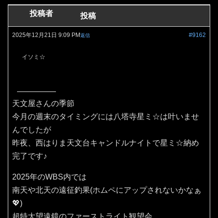
投稿者
投稿
2025年12月21日 9:09 PM
#9162
返信
イソミ☆
天文屋さんの季節
今月の週末のタイミングには八塔寺星ミ☆は叶いませ
んでしたが
昨夜、西はりま天文台キャンドルナイトで星ミ☆納め
完了です♪
2025年のWBS内では
南天や北天の遠征釣果(ホムペにアップされないかなぁ
💖)
超特大望遠鏡のファーストライト観望会