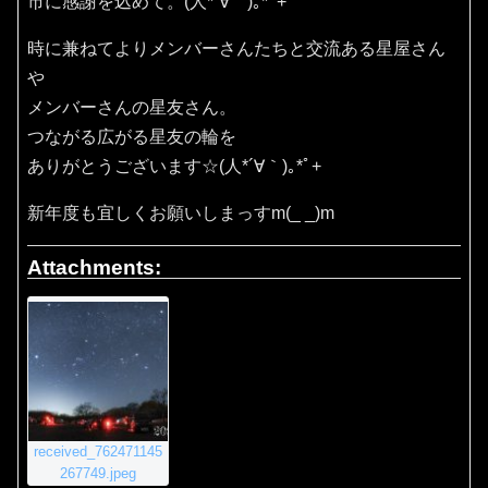
市に感謝を込めて。(⁠人⁠*⁠´⁠∀⁠｀⁠)⁠｡⁠*ﾟ⁠+
時に兼ねてよりメンバーさんたちと交流ある星屋さん
や
メンバーさんの星友さん。
つながる広がる星友の輪を
ありがとうございます☆(⁠人⁠*⁠´⁠∀⁠｀⁠)⁠｡⁠*ﾟ⁠+
新年度も宜しくお願いしまっすm(_ _)m
Attachments:
received_762471145
267749.jpeg