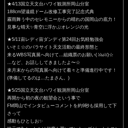
★4/13国立天文台ハワイ観測所岡山分室
188cm望遠鏡ドーム改修工事完了記念式典
霧雨舞う中のセレモニーからの晴れの国岡山の底力！
見事な晴天✨️青空に浮かぶオレンジの光
★5/11宙レディ宙ダンディ第24回お気軽勉強会
いそミ☆のパラサイト天文活動の最終形態と
来るWBS写真展へ向けて…組織票のお願い(⁠ ⁠ꈍ⁠ω⁠ꈍ⁠)☆
…など、お話ししてきましたよ〜☆
来月末からの写真展へ向けて着々と準備進行中です！
(準備してるのは…たまさん。)
★5/25国立天文台ハワイ観測所岡山分室
再開から初の夜の観望会という事で
FM岡山でインタビューコメントを約9秒も採用して下
さって
感動もひとしお✨️