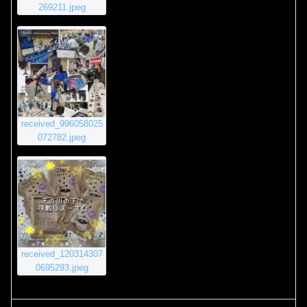
269211.jpeg
received_996058025
072782.jpeg
received_120314307
0695293.jpeg