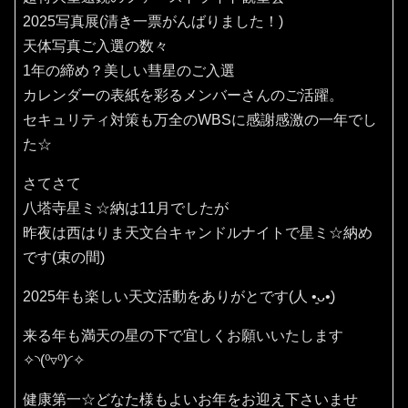
2025写真展(清き一票がんばりました！)
天体写真ご入選の数々
1年の締め？美しい彗星のご入選
カレンダーの表紙を彩るメンバーさんのご活躍。
セキュリティ対策も万全のWBSに感謝感激の一年でし
た☆
さてさて
八塔寺星ミ☆納は11月でしたが
昨夜は西はりま天文台キャンドルナイトで星ミ☆納め
です(束の間)
2025年も楽しい天文活動をありがとです(⁠人⁠ ⁠•͈⁠ᴗ⁠•͈⁠)
来る年も満天の星の下で宜しくお願いいたします
✧⁠◝⁠(⁠⁰⁠▿⁠⁰⁠)⁠◜⁠✧
健康第一☆どなた様もよいお年をお迎え下さいませ