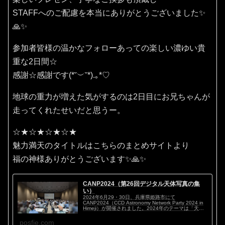
STAFFへのご配慮を本当にありがとうございました✨
🙏✨
参加者皆様の温かなフォローあっての楽しい濃ゆい貴
重な2日間☆
感謝☆感謝です(⁠*⁠˘⁠︶⁠˘⁠*⁠)⁠.⁠｡⁠*⁠♡
地球の重力が増えた気がするのは2日目にお兄ちゃんが
走ってくれたせいだと思うー。
☆★☆★☆★☆★
魅力満天のタイトルはこちらのまとめサイトより
福の神様ありがとうございます✨🙏✨
CANP2024（第26回デジタル天体写真の集
い）
2024年6月29・30日、兵庫県姫路市にて
CANP2024（CCD Astronomy Network Party 2024 in
Himeji）が開催されました。2024年のテーマは「天体
写真マイスタイル ～私のこだわり～」。ハイアマチ...
posfie.com