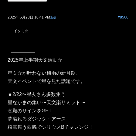
2025年6月23日 10:41 PM
#8560
返信
イソミ☆
2025年上半期天文活動☆
星ミ☆が叶わない梅雨の新月期。
天文イベントで星を見た話題です。
★2/22〜星友さん多数集う
星なかまの集い〜天文楽サミット〜
念願のサインをGET
夢溢れるダジック・アース
粉雪舞う西脇でシリウスBチャレンジ！