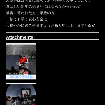
又従姉妹は高台に住んでおり無事との事でしたが。
喜ばしい新年の始まりにはならなかった2024
被害に遭われた方ご家族の方
一刻でも早く安心安全に
心穏やかに過ごせますようお祈り申し上げます✨🙏🌠
Attachments:
1705490046097.jpg