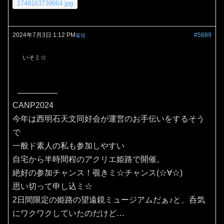
1748163739664.jpg
2024年7月3日 1:12 PM
#5689
返信
いそミ☆
CANP2024
今年は西明石天文同好会が運営のお手伝いをするそう
で
一般ド素人の私も参加しやすい
自宅から半時間程のアクリエ姫路で開催。
絶好の参加チャンス！覗きミ☆チャンス(⁠☆⁠∀☆⁠)
思い切って申し込ミ☆
2日間限定の姫路の望遠鏡ミュージアムだぁ♪と、呑気
にワクワクしていたのだけど…