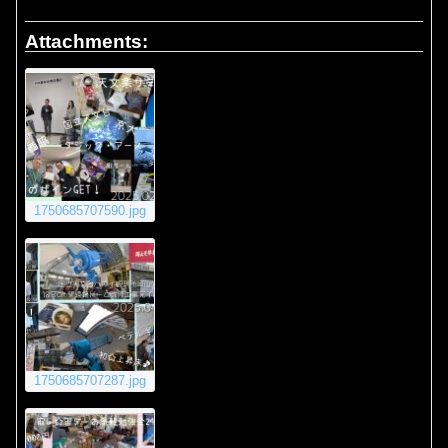
Attachments:
1750685707590.jpg
1750685707287.jpg