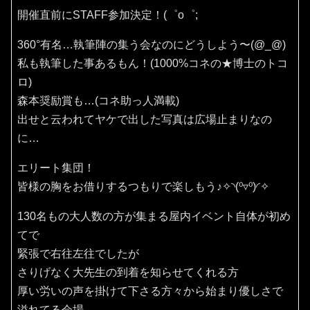
開催直前にSTAFF参加決定！(⁠゜⁠o⁠゜⁠;
360°有名…執筆陣の集う会なのにどうしよう〜(⁠@⁠_⁠@⁠)
私も執筆した事あるもん！(1000%コネの★博士のトコ
ロ)
森本奨励賞も…(コネ助っ人満載)
出せと云われてヤケで出した写真は広場止まりなの
に…
エリート集団！
皆様の胸をお借りするつもりで楽しもう♪✧⁠◝⁠(⁠⁰⁠▿⁠⁰⁠)⁠◜⁠✧
130名もの大人数の方が集まる屋内イベント自体が初め
てで
緊張で右往左往でしたが
さりげなく大先生の到着を知らせてくれる方
厚い労いの声を掛けて下さる方々から始まり優しさで
溢れてる会場