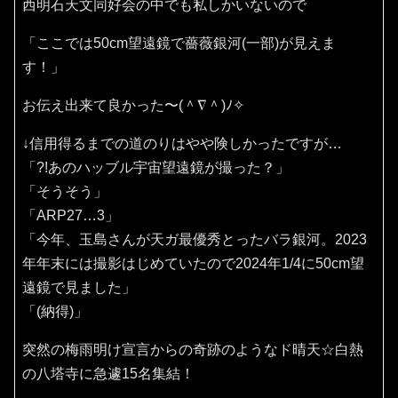
西明石天文同好会の中でも私しかいないので
「ここでは50cm望遠鏡で薔薇銀河(一部)が見えま
す！」
お伝え出来て良かった〜(⁠＾⁠∇⁠＾⁠)⁠ﾉ⁠✧⁠
↓信用得るまでの道のりはやや険しかったですが…
「?!あのハッブル宇宙望遠鏡が撮った？」
「そうそう」
「ARP27…3」
「今年、玉島さんが天ガ最優秀とったバラ銀河。2023
年年末には撮影はじめていたので2024年1/4に50cm望
遠鏡で見ました」
「(納得)」
突然の梅雨明け宣言からの奇跡のようなド晴天☆白熱
の八塔寺に急遽15名集結！