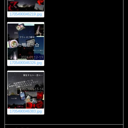
1705490046219.jpg
1705490046326.jpg
1705490046383.jpg