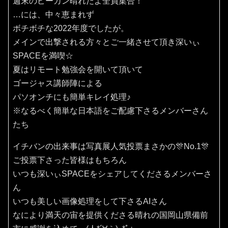
週末のピーカン晴れだよ全員集合！
…には、中々恵まれず
ボチボチな2022年度でしたが。
メインで出撃される方々とご一緒させて頂き深いぃ
SPACEを満喫☆
夏はリモート勉強会を開いて頂いて
ゴージャス講師陣による
パソオンチにも簡単キレイ処理♪
※なるべく簡単な日本語をご配慮下さるメンバーさん
たち
イチバンの出来事は写真展人気投票まさかの🎊No.1🎊
ご投票下さった皆様はもちろん
いつも深いぃSPACEをシェアしてくださるメンバーさ
ん
いつも美しい画像処理をして下さるAIさん
なにより満天の宙を提供くださる晴れの国岡山県備前