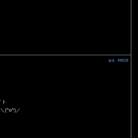
#8628
返信
イト
(^o^)／