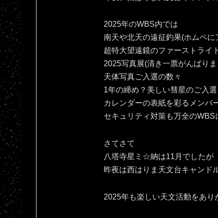
2025年のWBS内では
南天や北天の遠征釣果(ホムペにア
超特大望遠鏡のファーストライ
2025写真展(清き一票がんばりま
天体写真ご入選の数々
1年の締め？美しい彗星のご入選
カレンダーの表紙を彩るメンバ
セキュリティ対策も万全のWBS
さてさて
八塔寺星ミ☆納は11月でしたが
昨夜は西はりま天文台キャンドル
2025年も楽しい天文活動をありがとです(⁠人