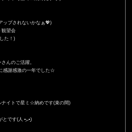
ップされないかなぁ💖)
ト観望会
した！)
ーさんのご活躍。
に感謝感激の一年でした☆
ナイトで星ミ☆納めです(束の間)
⁠ ⁠•͈⁠ᴗ⁠•͈⁠)