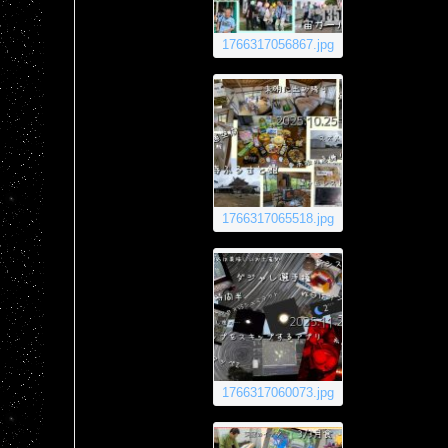
1766317056867.jpg
1766317065518.jpg
1766317060073.jpg