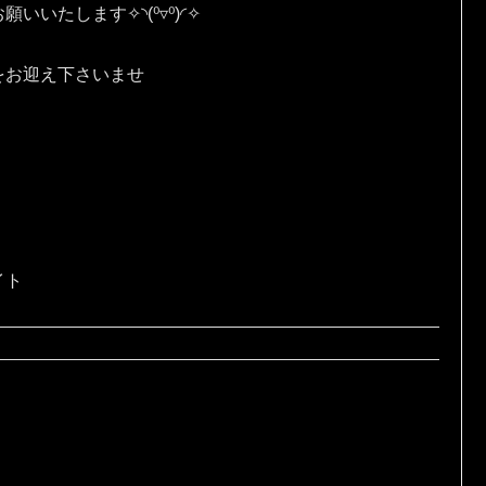
す✧⁠◝⁠(⁠⁰⁠▿⁠⁰⁠)⁠◜⁠✧
をお迎え下さいませ
イト