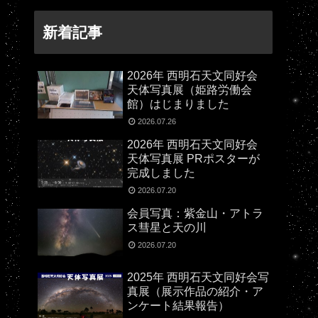
新着記事
2026年 西明石天文同好会
天体写真展（姫路労働会
館）はじまりました
2026.07.26
2026年 西明石天文同好会
天体写真展 PRポスターが
完成しました
2026.07.20
会員写真：紫金山・アトラ
ス彗星と天の川
2026.07.20
2025年 西明石天文同好会写
真展（展示作品の紹介・ア
ンケート結果報告）