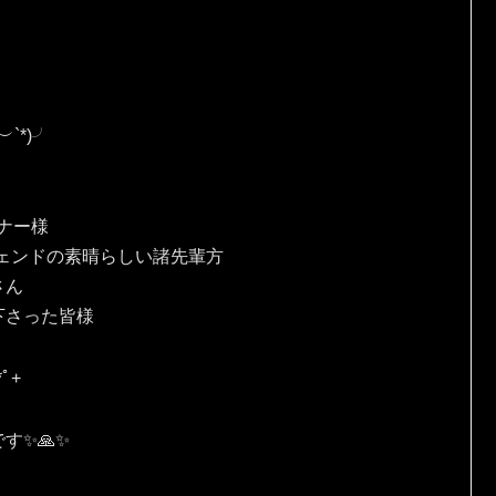
*⁠)⁠╯
、
ナー様
ェンドの素晴らしい諸先輩方
さん
下さった皆様
ﾟ⁠+
✨🙏✨️