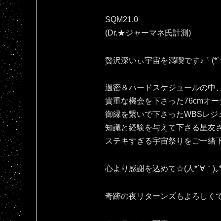
SQM21.0
(Dr.★ジャーマネ氏計測)
贅沢深いぃ宇宙を満喫です♪⁠╰⁠(⁠*⁠´⁠︶⁠`⁠
過密＆ハードスケジュールの中
貴重な機会を下さった76cmオー
御縁を繋いで下さったWBSレジ
知識と経験を与えて下さる星友
ステキすぎる宇宙祭りをご一緒
心より感謝を込めて☆(⁠人⁠*⁠´⁠∀⁠｀⁠)⁠｡⁠*
奇跡の夜リターンズもよろしくです