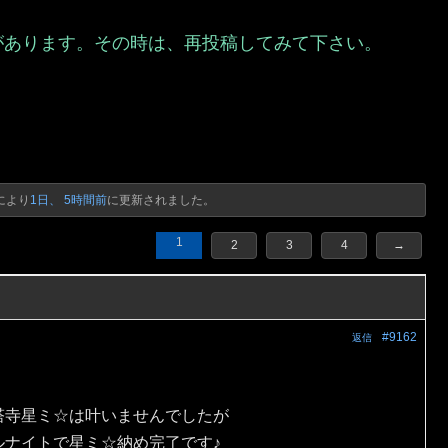
があります。その時は、再投稿してみて下さい。
）
により
1日、 5時間前
に更新されました。
1
2
3
4
→
#9162
返信
塔寺星ミ☆は叶いませんでしたが
ルナイトで星ミ☆納め完了です♪