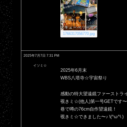
1766317056770.jpg
2025年7月7日 7:31 PM
イソミ☆
2025年6月末
WBS八塔寺☆宇宙祭り
感動の特大望遠鏡ファーストラ
覗きミ☆(他人)第一号GETです〜＼
巷で噂の76cm自作望遠鏡！
覗きミ☆できました〜♪⁠ ⁠\⁠(⁠^⁠ω⁠^⁠\⁠ ⁠)