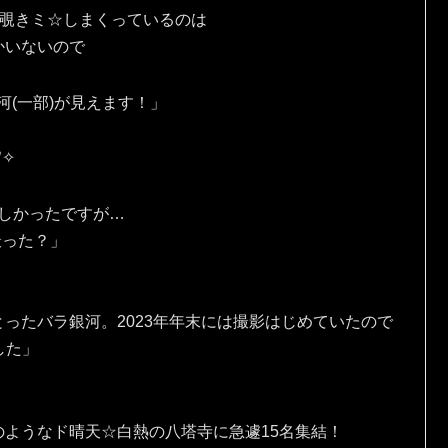
を覗きミ☆しまくっているのは
かいないので
河(一部)が見えます！」
✧⁠
しかったですが…
撮った？」
ったバラ銀河。2023年年末には撮影はじめていたので
ました」
ようなド晴天☆白熱の八塔寺に急遽15名集結！