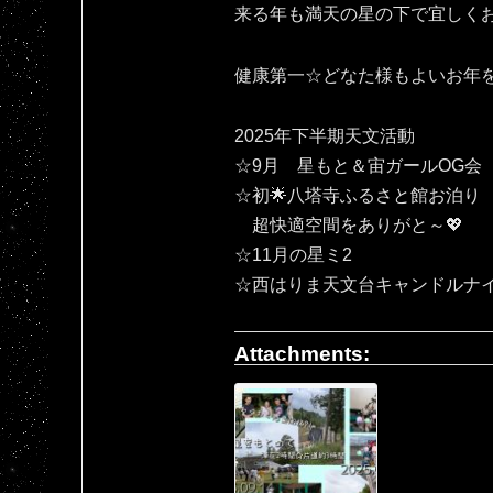
来る年も満天の星の下で宜しくお願いいたしま
健康第一☆どなた様もよいお年
2025年下半期天文活動
☆9月 星もと＆宙ガールOG会
☆初🌟八塔寺ふるさと館お泊り
超快適空間をありがと～💖
☆11月の星ミ2
☆西はりま天文台キャンドルナ
Attachments: