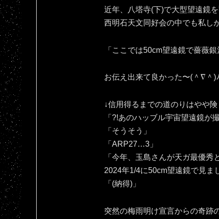
近年、八塔寺(下)で大型望遠鏡
西明石天文同好会の中でも私し
「ここでは50cm望遠鏡で薔薇銀
お伝え出来て良かった〜(⁠＾⁠∇⁠＾⁠)⁠ﾉ⁠
↓信用得るまでの道のりはやや険
「?!あのハッブル宇宙望遠鏡が
「そうそう」
「ARP27…3」
「今年、玉島さんが天ガ最優秀と
2024年1/4に50cm望遠鏡で見
「(納得)」
突然の梅雨明け宣言からの奇跡の