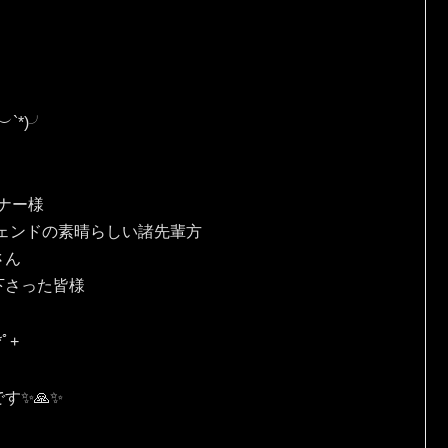
*⁠)⁠╯
、
ナー様
ェンドの素晴らしい諸先輩方
さん
下さった皆様
ﾟ⁠+
✨🙏✨️