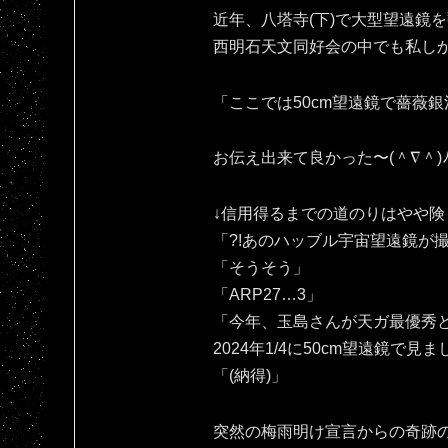
近年、八塔寺(下)で大型望遠鏡
西明石天文同好会の中でも私し
「ここでは50cm望遠鏡で薔薇銀
お伝え出来て良かった〜(⁠＾⁠∇⁠＾⁠)⁠ﾉ⁠
↓信用得るまでの道のりはやや険
「?!あのハッブル宇宙望遠鏡が
「そうそう」
「ARP27…3」
「今年、玉島さんが天ガ最優秀と
2024年1/4に50cm望遠鏡で見
「(納得)」
突然の梅雨明け宣言からの奇跡の