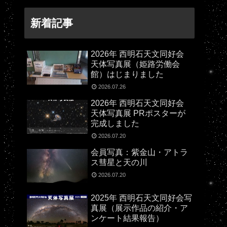
新着記事
2026年 西明石天文同好会
天体写真展（姫路労働会
館）はじまりました
2026.07.26
2026年 西明石天文同好会
天体写真展 PRポスターが
完成しました
2026.07.20
会員写真：紫金山・アトラ
ス彗星と天の川
2026.07.20
2025年 西明石天文同好会写
真展（展示作品の紹介・ア
ンケート結果報告）