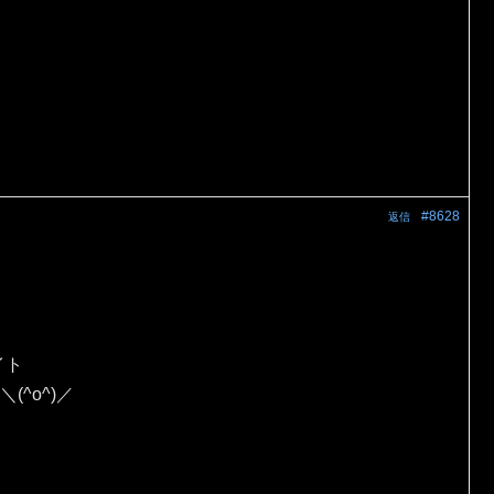
#8628
返信
イト
(^o^)／