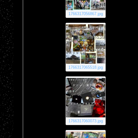
1766317056867.jpg
1766317065518.jpg
1766317060073.jpg