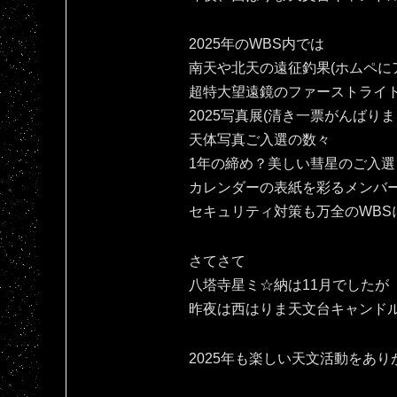
2025年のWBS内では
南天や北天の遠征釣果(ホムペにア
超特大望遠鏡のファーストライ
2025写真展(清き一票がんばりま
天体写真ご入選の数々
1年の締め？美しい彗星のご入選
カレンダーの表紙を彩るメンバ
セキュリティ対策も万全のWBS
さてさて
八塔寺星ミ☆納は11月でしたが
昨夜は西はりま天文台キャンドル
2025年も楽しい天文活動をありがとです(⁠人