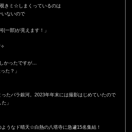
を覗きミ☆しまくっているのは
かいないので
河(一部)が見えます！」
✧⁠
しかったですが…
撮った？」
ったバラ銀河。2023年年末には撮影はじめていたので
ました」
ようなド晴天☆白熱の八塔寺に急遽15名集結！