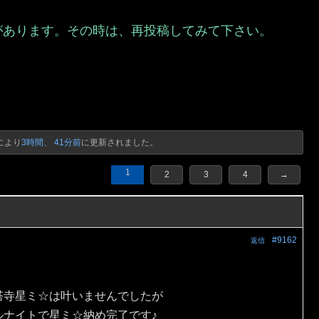
があります。その時は、再投稿してみて下さい。
）
により
3時間、 41分前
に更新されました。
1
2
3
4
→
#9162
返信
塔寺星ミ☆は叶いませんでしたが
ルナイトで星ミ☆納め完了です♪