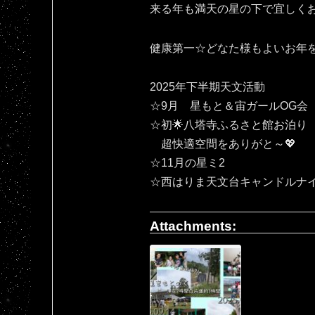
来る年も満天の星の下で宜しくお願いいたしま
健康第一☆どなた様もよいお年
2025年下半期天文活動
☆9月 星もと＆宙ガールOG会
☆初🌟八塔寺ふるさと館お泊り
超快適空間をありがと～💖
☆11月の星ミ2
☆西はりま天文台キャンドルナ
Attachments: