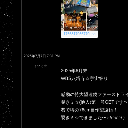
1766317056770.jpg
2025年7月7日 7:31 PM
イソミ☆
2025年6月末
WBS八塔寺☆宇宙祭り
感動の特大望遠鏡ファーストラ
覗きミ☆(他人)第一号GETです〜＼
巷で噂の76cm自作望遠鏡！
覗きミ☆できました〜♪⁠ ⁠\⁠(⁠^⁠ω⁠^⁠\⁠ ⁠)