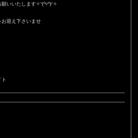
す✧⁠◝⁠(⁠⁰⁠▿⁠⁰⁠)⁠◜⁠✧
をお迎え下さいませ
イト