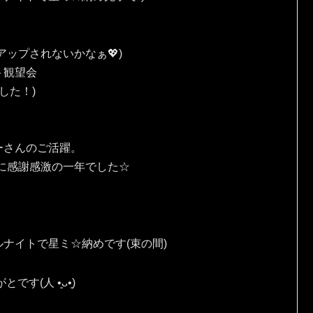
ップされないかなぁ💖)
ト観望会
した！)
ーさんのご活躍。
に感謝感激の一年でした☆
ナイトで星ミ☆納めです(束の間)
⁠ ⁠•͈⁠ᴗ⁠•͈⁠)