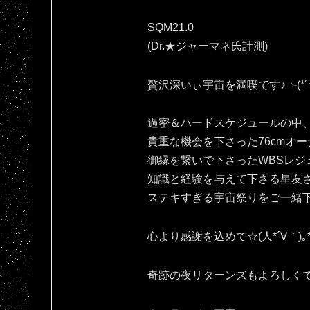
SQM21.0
(Dr.★ジャーマネ氏計測)
贅沢深いぃ宇宙を満喫です♪⁠╰⁠(⁠*⁠´⁠︶⁠`⁠
過密＆ハードスケジュールの中
貴重な機会を下さった76cmオー
御縁を繋いで下さったWBSレジ
知識と経験を与えて下さる星友
ステキすぎる宇宙祭りをご一緒
心より感謝を込めて☆(⁠人⁠*⁠´⁠∀⁠｀⁠)⁠｡⁠*
奇跡の夜リターンズもよろしくです