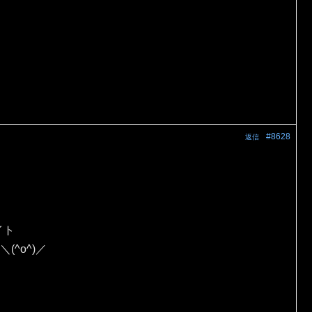
#8628
返信
イト
(^o^)／