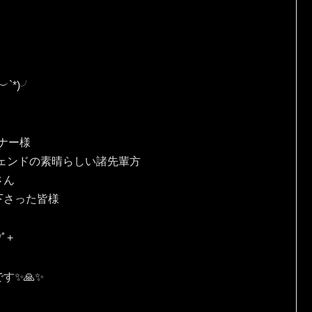
*⁠)⁠╯
、
ナー様
ェンドの素晴らしい諸先輩方
さん
下さった皆様
ﾟ⁠+
✨🙏✨️