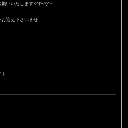
す✧⁠◝⁠(⁠⁰⁠▿⁠⁰⁠)⁠◜⁠✧
をお迎え下さいませ
イト