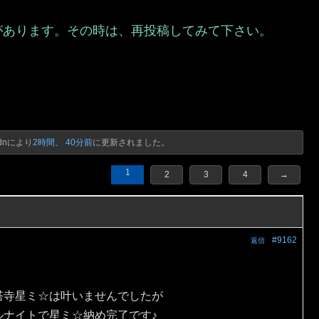
があります。その時は、再投稿してみて下さい。
）
dn
により
2時間、 40分前
に更新されました。
1
2
3
4
→
#9162
返信
塔寺星ミ☆は叶いませんでしたが
ルナイトで星ミ☆納め完了です♪