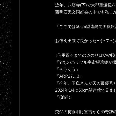
近年、八塔寺(下)で大型望遠鏡
西明石天文同好会の中でも私し
「ここでは50cm望遠鏡で薔薇銀
お伝え出来て良かった〜(⁠＾⁠∇⁠＾⁠)⁠ﾉ⁠
↓信用得るまでの道のりはやや険
「?!あのハッブル宇宙望遠鏡が
「そうそう」
「ARP27…3」
「今年、玉島さんが天ガ最優秀と
2024年1/4に50cm望遠鏡で見
「(納得)」
突然の梅雨明け宣言からの奇跡の