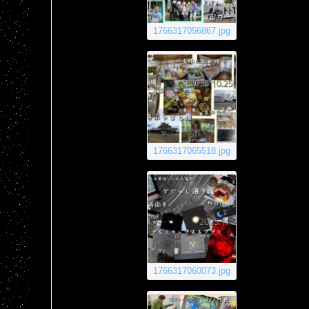
1766317056867.jpg
1766317065518.jpg
1766317060073.jpg