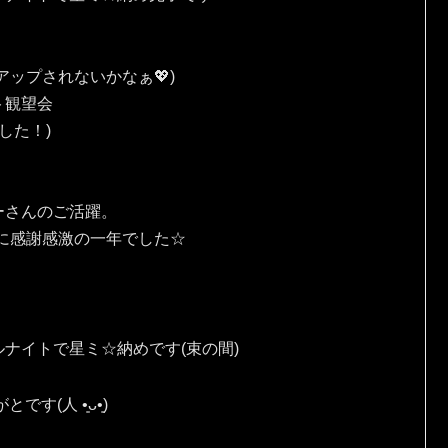
ップされないかなぁ💖)
ト観望会
した！)
ーさんのご活躍。
に感謝感激の一年でした☆
ナイトで星ミ☆納めです(束の間)
⁠ ⁠•͈⁠ᴗ⁠•͈⁠)