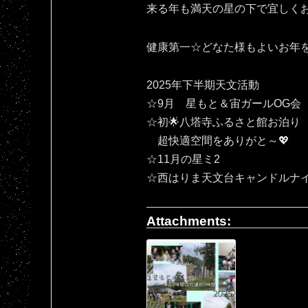
来る年も満天の星の下で宜しくお願いいたしま
健康第一☆どなた様もよいお年
2025年下半期天文活動
☆9月 星もと＆宙ガールOG会
☆初🌟八塔寺ふるさと館お泊り
超快適空間をありがと～💖
☆11月の星ミ2
☆西はりま天文台キャンドルナ
Attachments: