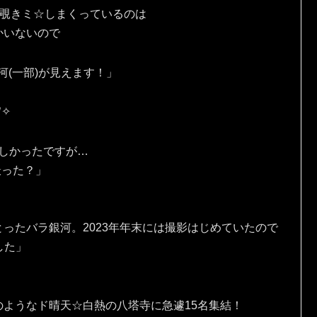
を覗きミ☆しまくっているのは
かいないので
河(一部)が見えます！」
✧⁠
しかったですが…
撮った？」
ったバラ銀河。2023年年末には撮影はじめていたので
ました」
ようなド晴天☆白熱の八塔寺に急遽15名集結！