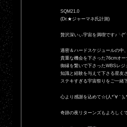
SQM21.0
(Dr.★ジャーマネ氏計測)
贅沢深いぃ宇宙を満喫です♪⁠╰⁠(⁠*⁠´⁠︶⁠`⁠
過密＆ハードスケジュールの中
貴重な機会を下さった76cmオー
御縁を繋いで下さったWBSレジ
知識と経験を与えて下さる星友
ステキすぎる宇宙祭りをご一緒
心より感謝を込めて☆(⁠人⁠*⁠´⁠∀⁠｀⁠)⁠｡⁠*
奇跡の夜リターンズもよろしくです