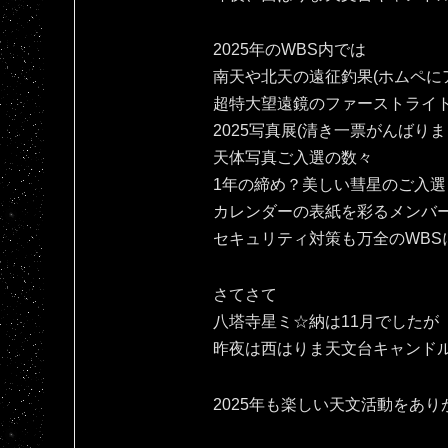
2025年のWBS内では
南天や北天の遠征釣果(ホムペにア
超特大望遠鏡のファーストライ
2025写真展(清き一票がんばりま
天体写真ご入選の数々
1年の締め？美しい彗星のご入選
カレンダーの表紙を彩るメンバ
セキュリティ対策も万全のWBS
さてさて
八塔寺星ミ☆納は11月でしたが
昨夜は西はりま天文台キャンドル
2025年も楽しい天文活動をありがとです(⁠人