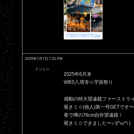
1766317056770.jpg
2025年7月7日 7:31 PM
イソミ☆
2025年6月末
WBS八塔寺☆宇宙祭り
感動の特大望遠鏡ファーストラ
覗きミ☆(他人)第一号GETです〜＼
巷で噂の76cm自作望遠鏡！
覗きミ☆できました〜♪⁠ ⁠\⁠(⁠^⁠ω⁠^⁠\⁠ ⁠)