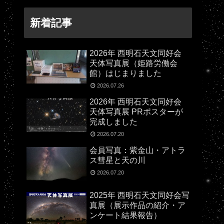
新着記事
2026年 西明石天文同好会
天体写真展（姫路労働会
館）はじまりました
2026.07.26
2026年 西明石天文同好会
天体写真展 PRポスターが
完成しました
2026.07.20
会員写真：紫金山・アトラ
ス彗星と天の川
2026.07.20
2025年 西明石天文同好会写
真展（展示作品の紹介・ア
ンケート結果報告）