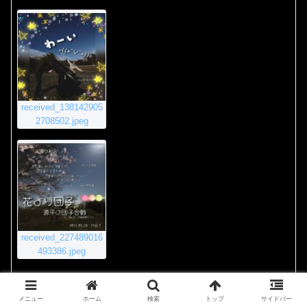
received_138142905
2708502.jpeg
received_227489016
493386.jpeg
2020年11月23日 8:55 PM
#4011
返信
メニュー
ホーム
検索
トップ
サイドバー