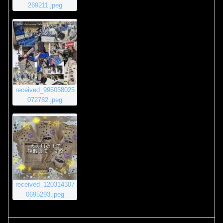
269211.jpeg
received_996058025
072782.jpeg
received_120314307
0695293.jpeg