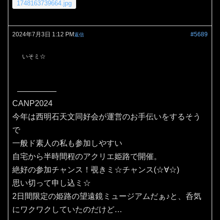
1748163739664.jpg
2024年7月3日 1:12 PM
#5689
返信
いそミ☆
CANP2024
今年は西明石天文同好会が運営のお手伝いをするそう
で
一般ド素人の私も参加しやすい
自宅から半時間程のアクリエ姫路で開催。
絶好の参加チャンス！覗きミ☆チャンス(⁠☆⁠∀☆⁠)
思い切って申し込ミ☆
2日間限定の姫路の望遠鏡ミュージアムだぁ♪と、呑気
にワクワクしていたのだけど…