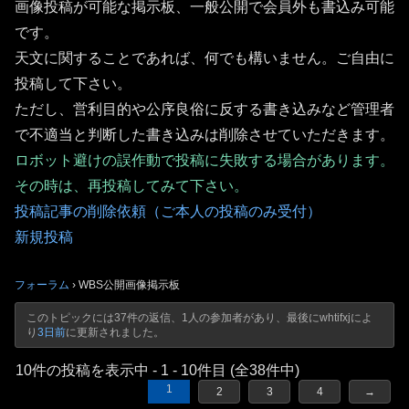
画像投稿が可能な掲示板、一般公開で会員外も書込み可能
です。
天文に関することであれば、何でも構いません。ご自由に
投稿して下さい。
ただし、営利目的や公序良俗に反する書き込みなど管理者
で不適当と判断した書き込みは削除させていただきます。
ロボット避けの誤作動で投稿に失敗する場合があります。
その時は、再投稿してみて下さい。
投稿記事の削除依頼（ご本人の投稿のみ受付）
新規投稿
フォーラム
›
WBS公開画像掲示板
このトピックには37件の返信、1人の参加者があり、最後に
whtifxj
によ
り
3日前
に更新されました。
10件の投稿を表示中 - 1 - 10件目 (全38件中)
1
2
3
4
→