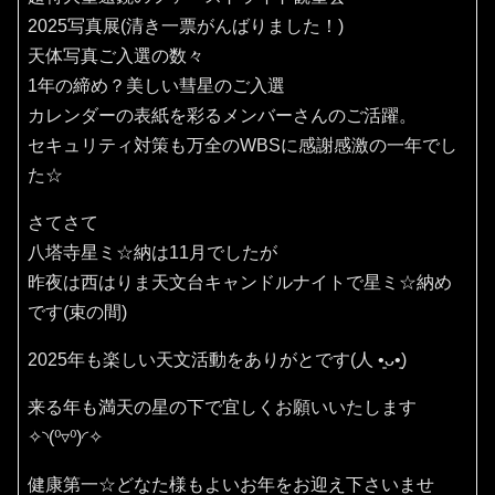
2025写真展(清き一票がんばりました！)
天体写真ご入選の数々
1年の締め？美しい彗星のご入選
カレンダーの表紙を彩るメンバーさんのご活躍。
セキュリティ対策も万全のWBSに感謝感激の一年でし
た☆
さてさて
八塔寺星ミ☆納は11月でしたが
昨夜は西はりま天文台キャンドルナイトで星ミ☆納め
です(束の間)
2025年も楽しい天文活動をありがとです(⁠人⁠ ⁠•͈⁠ᴗ⁠•͈⁠)
来る年も満天の星の下で宜しくお願いいたします
✧⁠◝⁠(⁠⁰⁠▿⁠⁰⁠)⁠◜⁠✧
健康第一☆どなた様もよいお年をお迎え下さいませ