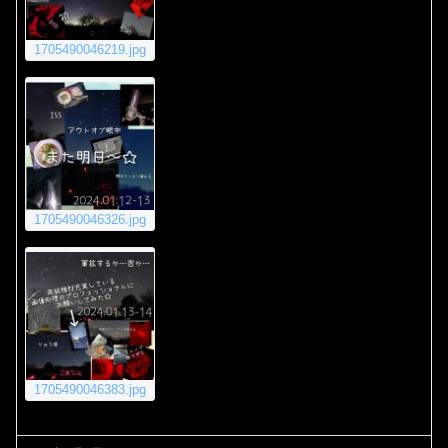
1705490046219.jpg
1705490046326.jpg
1705490046383.jpg