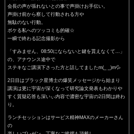
会長の声が張れないとの事で声掛けお手伝い。
声掛け前から察して行動される方や
無駄のない行動。
ボケる私へのツッコミも的確☆
一瞬で終わる記念撮影から
「すみません、08:50にならないと鍵を貰えなくて…」
の、アナウンス途中で
ステキなご講演下さった方と話してましたm(_ _)m💦
2日目はブラック星博士の爆笑メッセージから始まり
講演は更に宇宙が深くなって研究論文発表もわかりや
すく質疑応答も深いぃ内容で濃密な宇宙の2日間は終わ
り。
ランチセッションはサービス精神MAXのメーカーさん
の
楽しいプレゼン、丁寧なご挨拶も頂戴し