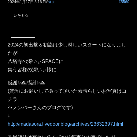
2024年1月17日 8:16 PM
#5560
返信
いそミ☆
2024の初出撃＆初詣は少し淋しいスタートになりまし
たが
八塔寺の深いぃSPACEに
集う皆様の深いぃ懐に
感謝✨🙏感謝✨🙏
(贅沢にお願いして撮って頂いた素晴らしいお写真はコ
チラ
※メンバーさんのブログです)
↓
http://madasora.livedoor.blog/archives/23632397.html