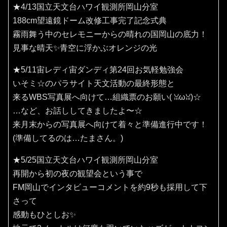
★4/13国立天文台ハワイ観測所岡山分室
188cm望遠鏡ドーム改修工事完了記念式典
霧雨舞う中のセレモニーからの晴れの国岡山の底力！
見事な晴天✨️青空に浮かぶオレンジの光
★5/11宙レディ宙ダンディ第24回お気軽勉強会
いそミ☆のパラサイト天文活動の最終形態と
来るWBS写真展へ向けて…組織票のお願い(⁠ ⁠ꈍ⁠ω⁠ꈍ⁠)☆
…など、お話ししてきましたよ〜☆
来月末からの写真展へ向けて着々と準備進行中です！
(準備してるのは…たまさん。)
★5/25国立天文台ハワイ観測所岡山分室
再開から初の夜の観望会という事で
FM岡山でインタビューコメントを約9秒も採用して下
さって
感動もひとしお✨️