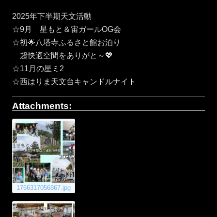
2025年下半期天文活動
☆9月 星もと＆宙ガールOG会
☆初🌟八塔寺ふるさと館お泊り
超快適空間をありがと～💖
☆11月の星ミ2
☆西はりま天文台キャンドルナイト
Attachments:
1766317056867.jpg