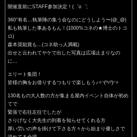
開催直前にSTAFF参加決定！(⁠゜⁠o⁠゜⁠;
360°有名…執筆陣の集う会なのにどうしよう〜(⁠@⁠_⁠@⁠)
私も執筆した事あるもん！(1000%コネの★博士のトコ
ロ)
森本奨励賞も…(コネ助っ人満載)
出せと云われてヤケで出した写真は広場止まりなの
に…
エリート集団！
皆様の胸をお借りするつもりで楽しもう♪✧⁠◝⁠(⁠⁰⁠▿⁠⁰⁠)⁠◜⁠✧
130名もの大人数の方が集まる屋内イベント自体が初め
てで
緊張で右往左往でしたが
さりげなく大先生の到着を知らせてくれる方
厚い労いの声を掛けて下さる方々から始まり優しさで
溢れてる会場