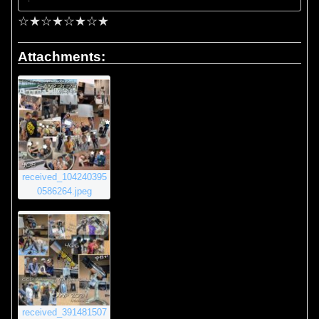
☆★☆★☆★☆★
Attachments:
received_104240395
0586264.jpeg
received_391481507