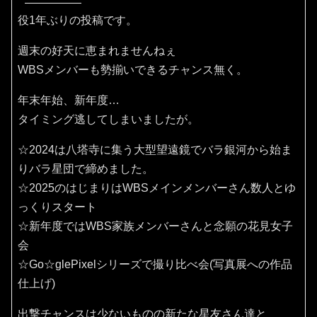
役1年ぶりの投稿です。
週末の好天に恵まれませんねぇ
WBSメンバーも勢揃いできるチャンス無く。
年末年始、新年度…
タイミング逃してしまいましたが。
☆2024は八塔寺に集う大型望遠鏡でバラ銀河から始ま
りバラ星団で締めました。
☆2025のはじまりはWBSメインメンバーさん数人とゆ
っくりスタート
☆新年度ではWBS家族メンバーさんと念願の花見女子
会
☆Go☆glePixelシリーズで撮り比べ会(写真展への作品
仕上げ)
出撃チャンスは少ないものの新たな星友さん達と