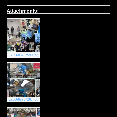
Attachments:
1750685707590.jpg
1750685707287.jpg