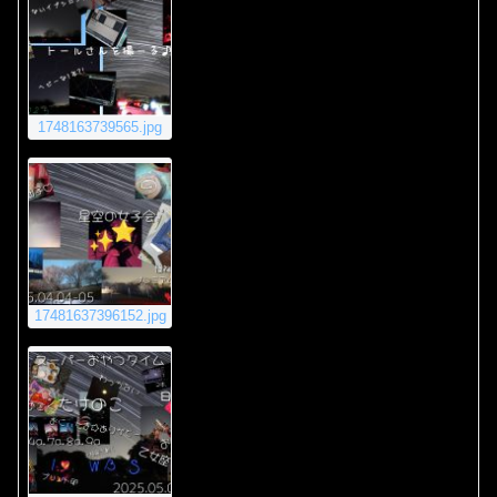
1748163739565.jpg
17481637396152.jpg