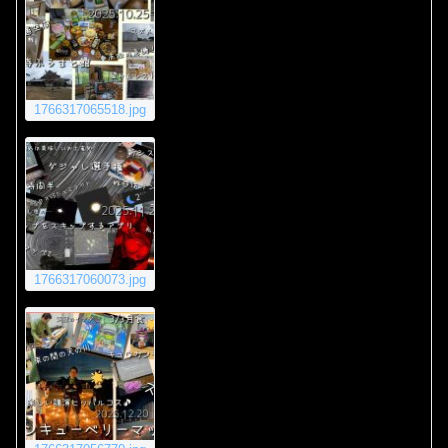
1766317065518.jpg
1766317060073.jpg