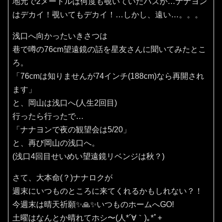
地元で2メートルは何度も覗いていたハズが…ナナヨン
はデカイ！覗いてもデカイ！…しかし、遠い…。。。
浅口へ向かったいきさつは
巷で噂の76cm望遠鏡の話を星友さんに聞いてみたとこ
ろ。
「76cmは知りませんが74インチ(188cm)なら再開され
ます」
と、岡山は浅口へ(人生2回目)
行ったら行ったで…
「ナナヨンで夜の観望会は5/20」
と、再び岡山の浅口へ。
(浅口4回目せいめい望遠鏡リベンジは秋？)
さて、大本命(？)ナナロクが
週末にいつものところに来てくれるかもしれない？！
今週末は晴天祈願✨️🙏✨️いつものホームへGO!
土曜はなんとか晴れてホシ〜(⁠人⁠*⁠´⁠∀⁠｀⁠)⁠｡⁠*ﾟ⁠+