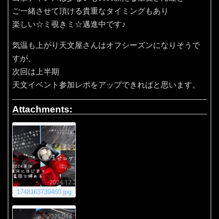
ご一緒させて頂ける貴重なタイミングもあり
楽しい☆ミ覗きミ☆邁進中です♪
気温も上がり天文屋さんはオフシーズンになりそうで
すが、
次回は上半期
天文イベント参加レポをアップできればと思います。
Attachments:
1748163739460.jpg