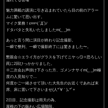
魅力満載の講演に引き込まれていたら目の前のアラー
ムに驚いて思い出す。
マイク業務！ε≡≡ﾍ( ´Д`)ﾉ
ドタバタと失礼いたしましたm(_ _)m
あっと言う間に演目が終わり記念撮影。
一瞬で整列、一瞬で撮影終了には驚きました〜。
懇親会☆エライ方がグラスを下げてニヤっ😏✧恐ろしい
罠に2回ひっかかりました。
※二次会お声掛け下さった方、ゴメンナサイm(_ _)m極
度の人見知りで…
何度かご一緒させて頂いた大先生のお近くであれば末
席、床に置いて下さいませ(⁠人⁠*⁠´⁠∀⁠｀⁠)⁠｡⁠*ﾟ⁠+
2日目、記念撮影は雨天の為、
屋根の下の賑わい広場階段。