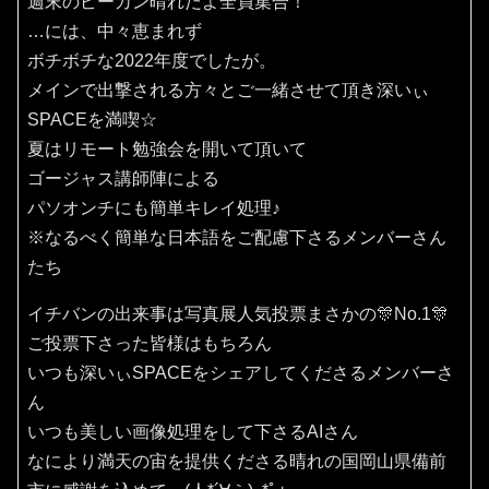
週末のピーカン晴れだよ全員集合！
…には、中々恵まれず
ボチボチな2022年度でしたが。
メインで出撃される方々とご一緒させて頂き深いぃ
SPACEを満喫☆
夏はリモート勉強会を開いて頂いて
ゴージャス講師陣による
パソオンチにも簡単キレイ処理♪
※なるべく簡単な日本語をご配慮下さるメンバーさん
たち
イチバンの出来事は写真展人気投票まさかの🎊No.1🎊
ご投票下さった皆様はもちろん
いつも深いぃSPACEをシェアしてくださるメンバーさ
ん
いつも美しい画像処理をして下さるAIさん
なにより満天の宙を提供くださる晴れの国岡山県備前