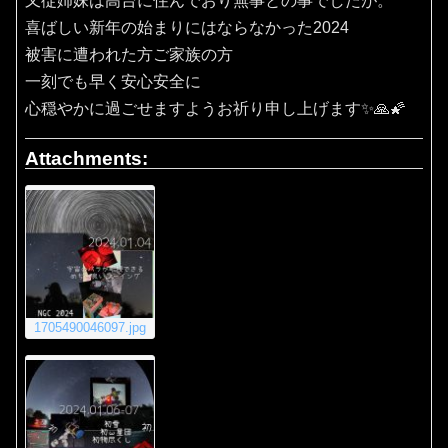
又従姉妹は高台に住んでおり無事との事でしたが。
喜ばしい新年の始まりにはならなかった2024
被害に遭われた方ご家族の方
一刻でも早く安心安全に
心穏やかに過ごせますようお祈り申し上げます✨🙏🌠
Attachments:
1705490046097.jpg