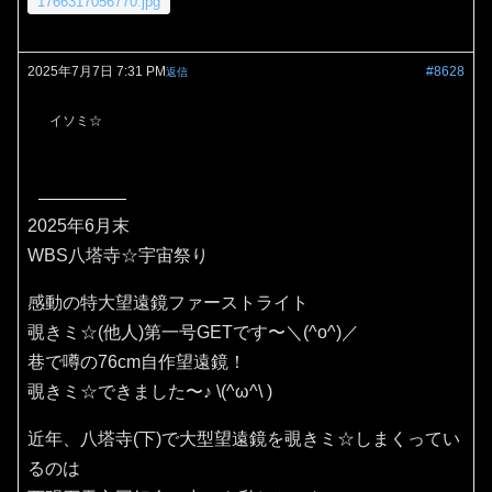
1766317056770.jpg
2025年7月7日 7:31 PM
#8628
返信
イソミ☆
2025年6月末
WBS八塔寺☆宇宙祭り
感動の特大望遠鏡ファーストライト
覗きミ☆(他人)第一号GETです〜＼(^o^)／
巷で噂の76cm自作望遠鏡！
覗きミ☆できました〜♪⁠ ⁠\⁠(⁠^⁠ω⁠^⁠\⁠ ⁠)
近年、八塔寺(下)で大型望遠鏡を覗きミ☆しまくってい
るのは