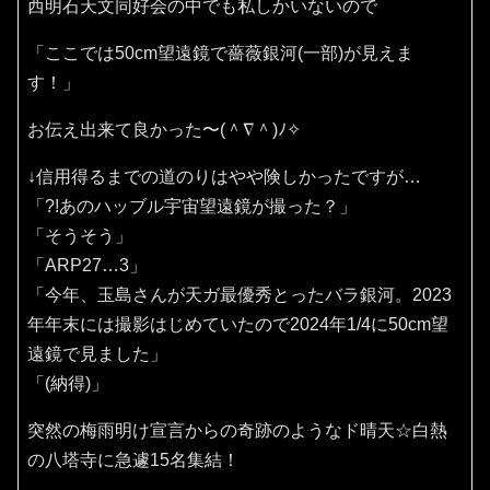
西明石天文同好会の中でも私しかいないので
「ここでは50cm望遠鏡で薔薇銀河(一部)が見えま
す！」
お伝え出来て良かった〜(⁠＾⁠∇⁠＾⁠)⁠ﾉ⁠✧⁠
↓信用得るまでの道のりはやや険しかったですが…
「?!あのハッブル宇宙望遠鏡が撮った？」
「そうそう」
「ARP27…3」
「今年、玉島さんが天ガ最優秀とったバラ銀河。2023
年年末には撮影はじめていたので2024年1/4に50cm望
遠鏡で見ました」
「(納得)」
突然の梅雨明け宣言からの奇跡のようなド晴天☆白熱
の八塔寺に急遽15名集結！