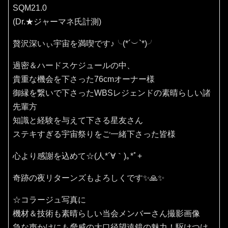
SQM21.0
(Dr.★ジャーマネ氏計測)
贅沢深いぃ宇宙を満喫です♪⁠╰⁠(⁠*⁠´⁠︶⁠`⁠*⁠)⁠╯
過密＆ハードスケジュールの中、
貴重な機会を下さった76cmオーナー様
御縁を繋いで下さったWBSレジェンドの素晴らしい諸
先輩方
知識と経験を与えて下さる星友さん
ステキすぎる宇宙祭りをご一緒下さった皆様
心より感謝を込めて☆(⁠人⁠*⁠´⁠∀⁠｀⁠)⁠｡⁠*ﾟ⁠+
奇跡の夜リターンズもよろしくです✨🙏✨️
☆コラージュ写真に
機材＆技術も素晴らしい当会メンバーさん撮影画像
急な声かけにも脅威の大口径望遠鏡の魅力！駆けつけ