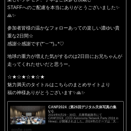
STAFFへのご配慮を本当にありがとうございました✨
🙏✨
参加者皆様の温かなフォローあっての楽しい濃ゆい貴
重な2日間☆
感謝☆感謝です(⁠*⁠˘⁠︶⁠˘⁠*⁠)⁠.⁠｡⁠*⁠♡
地球の重力が増えた気がするのは2日目にお兄ちゃんが
走ってくれたせいだと思うー。
☆★☆★☆★☆★
魅力満天のタイトルはこちらのまとめサイトより
福の神様ありがとうございます✨🙏✨
CANP2024（第26回デジタル天体写真の集
い）
2024年6月29・30日、兵庫県姫路市にて
CANP2024（CCD Astronomy Network Party 2024 in
Himeji）が開催されました。2024年のテーマは「天体
写真マイスタイル ～私のこだわり～」。ハイアマチ...
posfie.com