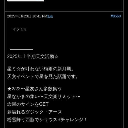
2025年6月23日 10:41 PM
#8560
返信
イソミ☆
2025年上半期天文活動☆
星ミ☆が叶わない梅雨の新月期。
天文イベントで星を見た話題です。
★2/22〜星友さん多数集う
星なかまの集い〜天文楽サミット〜
念願のサインをGET
夢溢れるダジック・アース
粉雪舞う西脇でシリウスBチャレンジ！