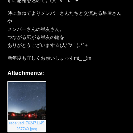
市に感謝を込めて。(⁠人⁠*⁠´⁠∀⁠｀⁠)⁠｡⁠*ﾟ⁠+
時に兼ねてよりメンバーさんたちと交流ある星屋さん
や
メンバーさんの星友さん。
つながる広がる星友の輪を
ありがとうございます☆(⁠人⁠*⁠´⁠∀⁠｀⁠)⁠｡⁠*ﾟ⁠+
新年度も宜しくお願いしまっすm(_ _)m
Attachments:
received_762471145
267749.jpeg