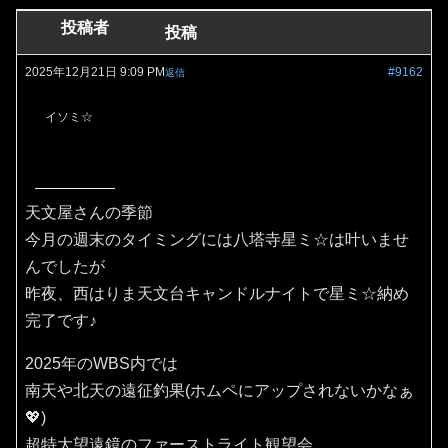
投稿者
投稿
2025年12月21日 9:09 PM
#9162
返信
イソミ☆
天文屋さんの季節
今月の週末のタイミングには八塔寺星ミ☆は叶いませ
んでしたが
昨夜、西はりま天文台キャンドルナイトで星ミ☆納め
完了です♪
2025年のWBS内では
南天や北天の遠征釣果(ホムペにアップされないかなぁ
💖)
超特大望遠鏡のファーストライト観望会