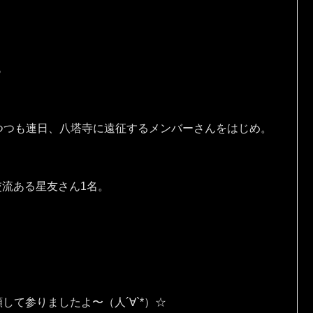
♪
つつも連日、八塔寺に遠征するメンバーさんをはじめ。
交流ある星友さん1名。
願して参りましたよ〜（人´∀`*）☆