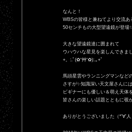
なんと！
WBSの皆様と兼ねてより交流あ
50センチもの大型望遠鏡が登場
大きな望遠鏡達に囲まれて
ウハウハな星見を楽しんできま
+。:.ﾟ(✿˘艸˘✿):.｡+ﾟ
馬頭星雲やランニングマンなど
さすが✨知識深い天文屋さんに
ビギナーにも優しい＆萌え天体
皆さんの楽しい話題とともに覗かせ
ありがとうございました（*’∀’