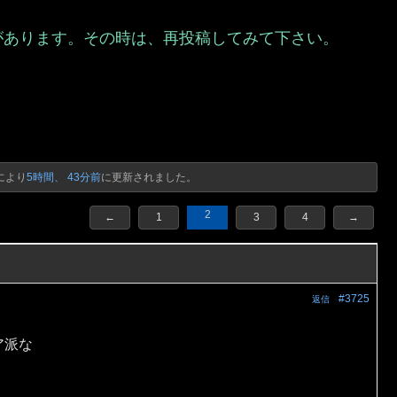
があります。その時は、再投稿してみて下さい。
）
により
5時間、 43分前
に更新されました。
2
←
1
3
4
→
#3725
返信
ア派な