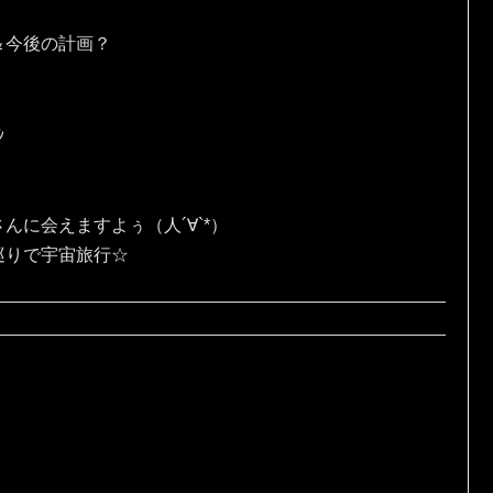
＆今後の計画？
ｼ
んに会えますよぅ（人´∀`*）
巡りで宇宙旅行☆