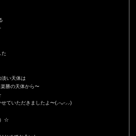
る
✨
した
の淡い天体は
は楽勝の天体から〜
を
ていただきましたよ〜(⸝ᵕᴗᵕ⸝⸝)
人）☆