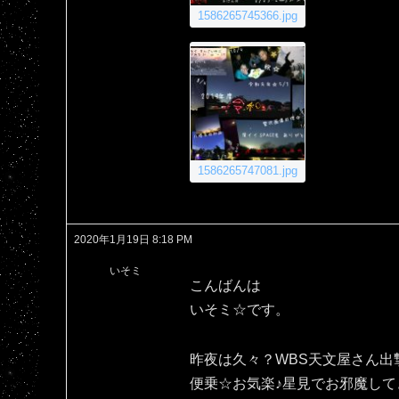
1586265745366.jpg
1586265747081.jpg
2020年1月19日 8:18 PM
いそミ
こんばんは
いそミ☆です。
昨夜は久々？WBS天文屋さん出
便乗☆お気楽♪星見でお邪魔して