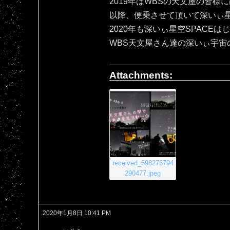
2019年はWBSの天文屋の皆様
以降、便乗させて頂いて深いぃ星空
2020年も深いぃ星空SPACEは
WBS天文屋さん達の深いぃ宇宙
Attachments:
received_598276794
290477.jpeg
2020年1月8日 10:41 PM