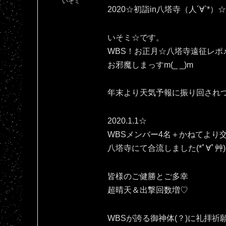
いそミ
2020☆初詣in八塔寺（人´∀`*）☆
いそミ☆です。
WBS！お正月☆八塔寺遠征レポ
お邪魔しまっすm(_ _)m
年末より天気予報に振り回され
2020.1.1☆
WBSメンバー4名＋かねてより
八塔寺にて合流しました(*ﾟ∀ﾟ艸)
皆様のご健勝とご多幸
超晴天＆出撃回数増♡
WBSが誇る御神体(？)に礼拝祈