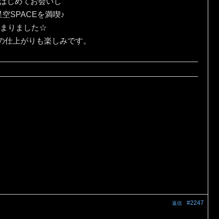
にはじめてお会いし
SPACEを満喫♪
じまりました☆
の仕上がりも楽しみです。
#2247
返信