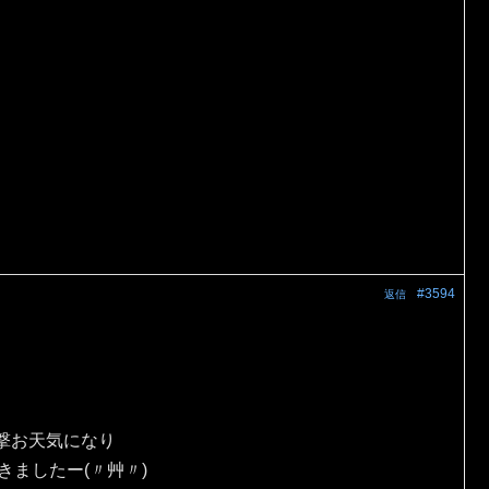
#3594
返信
撃お天気になり
きましたー(〃艸〃)