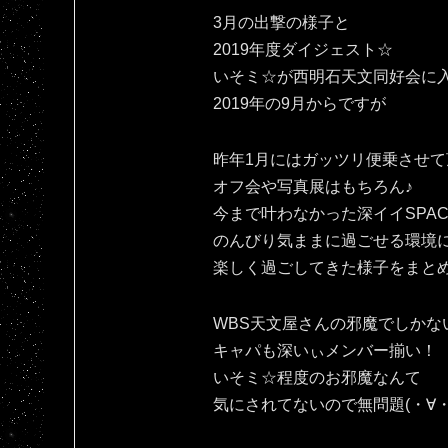
3月の出撃の様子と
2019年度ダイジェスト☆
いそミ☆が西明石天文同好会に
2019年の9月からですが
昨年1月にはガッツリ便乗させて
オフ会や写真展はもちろん♪
今まで叶わなかった深イイSPAC
のんびり気ままに過ごせる環境
楽しく過ごしてきた様子をまと
WBS天文屋さんの邪魔でしかな
キャパも深いぃメンバー揃い！
いそミ☆程度のお邪魔なんて
気にされてないので無問題(・∀・