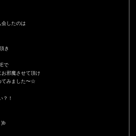
入会したのは
頂き
Eで
にお邪魔させて頂け
めてみました〜☆
い？！
)b