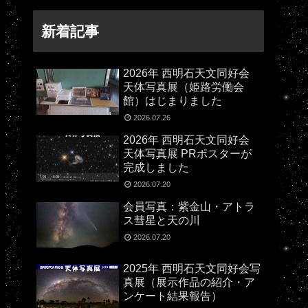
新着記事
2026年 西明石天文同好会
天体写真展（姫路労働会
館）はじまりました
2026.07.26
2026年 西明石天文同好会
天体写真展 PRポスターが
完成しました
2026.07.20
会員写真：紫金山・アトラ
ス彗星と天の川
2026.07.20
2025年 西明石天文同好会写
真展（展示作品の紹介・ア
ンケート結果報告）