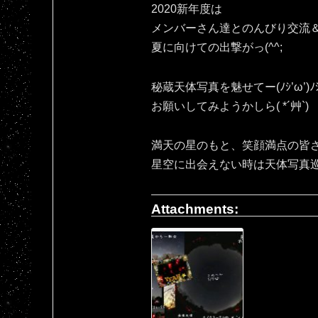
2020新年度は
メンバーさん達とのんびり交流
夏に向けての出撃がっ(^^;
秘蔵天体写真を魅せてー(ﾉｼ’ω’)ﾉ
お願いしてみようかしら( *´艸`)
満天の星のもと、笑顔満点の皆さ
星空に出会えない時は天体写真
Attachments: