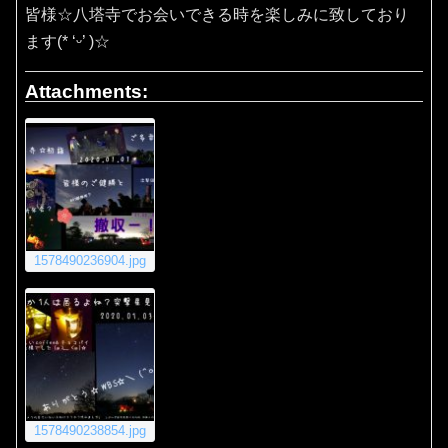
皆様☆八塔寺でお会いできる時を楽しみに致しており
ます(* ‘ᵕ’ )☆
Attachments:
1578490236904.jpg
1578490238854.jpg