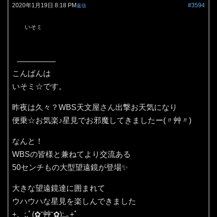
2020年1月19日 8:18 PM
#3594
返信
いそミ
こんばんは
いそミ☆です。
昨夜は久々？WBS天文屋さん出撃お天気になり
便乗☆お気楽♪星見でお邪魔してきましたー(〃艸〃)
なんと！
WBSの皆様と兼ねてより交流ある
50センチもの大型望遠鏡が登場✨
大きな望遠鏡達に囲まれて
ウハウハな星見を楽しんできました
+。:.ﾟ(✿˘艸˘✿):.｡+ﾟ