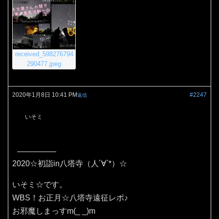
received_598276794
290477.jpeg
2020年1月8日 10:41 PM
#2247
返信
いそミ
2020☆初詣in八塔寺（人´∀`*）☆
いそミ☆です。
WBS！お正月☆八塔寺遠征レポ♪
お邪魔しまっすm(_ _)m