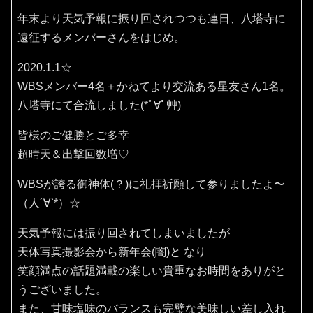
年末より天気予報に振り回されつつも連日、八塔寺に
遠征するメンバーさんをはじめ。
2020.1.1☆
WBSメンバー4名＋かねてより交流ある星友さん1名。
八塔寺にて合流しました(*ﾟ∀ﾟ艸)
皆様のご健勝とご多幸
超晴天＆出撃回数増♡
WBSが誇る御神体(？)に礼拝祈願して参りましたよ〜
（人´∀`*）☆
天気予報には振り回されてしまいましたが
天体写真撮影会から新年会(闇)と なり
笑顔満点の話題満載の楽しい貴重なお時間をありがと
うございました。
また、甘味塩味のバランスも完璧な美味しい差し入れ