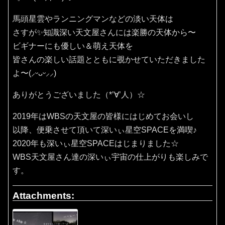
馬頭星雲やランニングマンなどの淡い天体は
さすが✨知識深い天文屋さんには楽勝の天体から〜
ビギナーにも優しい＆萌え天体を
皆さんの楽しい話題とともに覗かせていただきました
よ〜(⸝ᵕᴗᵕ⸝⸝)
ありがとうございました（*’∀’人）☆
2019年はWBSの天文屋の皆様にはじめてお会いし
以降、便乗させて頂いて深いぃ星空SPACEを満喫♪
2020年も深いぃ星空SPACEはじまりました☆
WBS天文屋さん達の深いぃ宇宙の仕上がりも楽しみで
す。
Attachments: