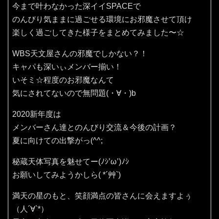
今まで叶わなかった深イイSPACEで
のんびり気ままに過ごせる環境にお邪魔させて頂け
楽しく過ごしてきた様子をまとめてみました〜☆
WBS天文屋さんの邪魔でしかない？！
キャパも深いぃメンバー揃い！
いそミ☆程度のお邪魔なんて
気にされてないので無問題(・∀・)b
2020新年度は
メンバーさん達とのんびり交流＆今後の計画？
夏に向けての出撃がっ(^^;
秘蔵天体写真を魅せてー(ﾉｼ’ω’)ﾉｼ
お願いしてみようかしら( *´艸`)
満天の星のもと、笑顔満点の皆さんに会えますよぅ
（人´∀`*）