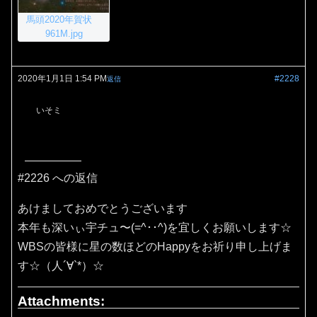
馬頭2020年賀状
961M.jpg
2020年1月1日 1:54 PM
#2228
返信
いそミ
#2226 への返信
あけましておめでとうございます
本年も深いぃ宇チュ〜(=^･･^)を宜しくお願いします☆
WBSの皆様に星の数ほどのHappyをお祈り申し上げま
す☆（人´∀`*）☆
Attachments: