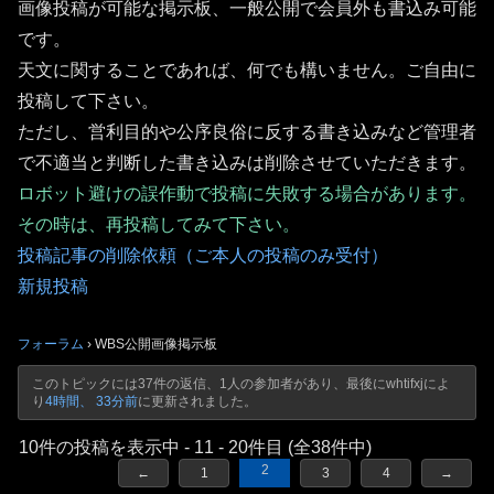
画像投稿が可能な掲示板、一般公開で会員外も書込み可能
です。
天文に関することであれば、何でも構いません。ご自由に
投稿して下さい。
ただし、営利目的や公序良俗に反する書き込みなど管理者
で不適当と判断した書き込みは削除させていただきます。
ロボット避けの誤作動で投稿に失敗する場合があります。
その時は、再投稿してみて下さい。
投稿記事の削除依頼（ご本人の投稿のみ受付）
新規投稿
フォーラム
›
WBS公開画像掲示板
このトピックには37件の返信、1人の参加者があり、最後に
whtifxj
によ
り
4時間、 33分前
に更新されました。
10件の投稿を表示中 - 11 - 20件目 (全38件中)
2
←
1
3
4
→