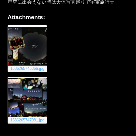
星空に出会えない時は天体写真巡りで宇宙旅行☆
Attachments:
1586265745366.jpg
1586265747081.jpg