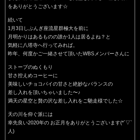
をありがとうございます☆
続いて
1月3日しぶんぎ座流星群極大を前に
月明かりはあるものの誰か1人は居るよね？と
気軽に八塔寺へ行ってみれば。
昨年、何度かご一緒させて頂いたWBSメンバーさんに
ストーブのぬくもり
甘さ控えめコーヒーに
美味しいチョコパイの甘さと絶妙なバランスの
差し入れを頂いちゃいました〜♪
満天の星空と贅の沢な差し入れをご馳走様でした☆
天の川を仰ぐ派には
幸先良い2020年の お正月をありがとうございます(*´▽`
人)