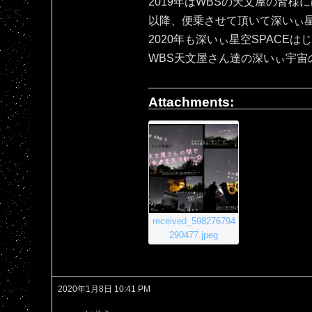
2019年はWBSの天文屋の皆様
以降、便乗させて頂いて深いぃ星空
2020年も深いぃ星空SPACEは
WBS天文屋さん達の深いぃ宇宙
Attachments:
received_598276794
290477.jpeg
2020年1月8日 10:41 PM