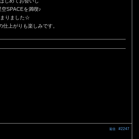
にはじめてお会いし
SPACEを満喫♪
じまりました☆
の仕上がりも楽しみです。
#2247
返信