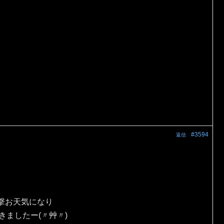
#3594
返信
撃お天気になり
きましたー(〃艸〃)