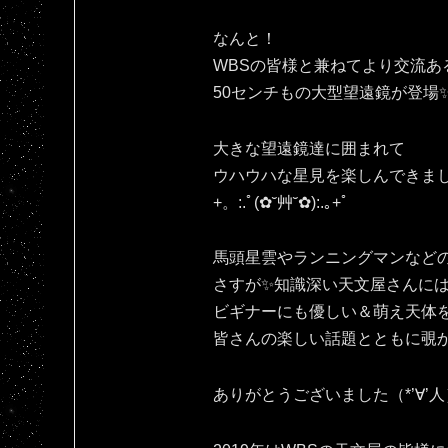
なんと！
WBSの皆様と兼ねてより交流あ
50センチもの大型望遠鏡が登場
大きな望遠鏡達に囲まれて
ウハウハな星見を楽しんできま
+。:.ﾟ(✿˘艸˘✿):.｡+ﾟ
馬頭星雲やランニングマンなど
さすが✨知識深い天文屋さんに
ビギナーにも優しい＆萌え天体
皆さんの楽しい話題とともに覗かせ
ありがとうございました（*’∀’