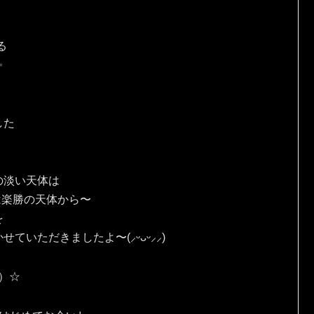
る
✨
した
の淡い天体は
は楽勝の天体から〜
を
ていただきましたよ〜(⸝ᵕᴗᵕ⸝⸝)
人）☆