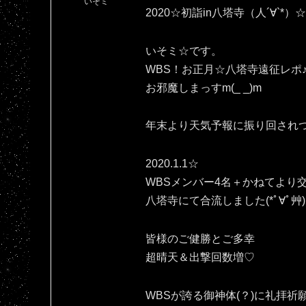
いそミ
2020☆初詣in八塔寺（人´∀`*）☆
いそミ☆です。
WBS！お正月☆八塔寺遠征レポ
お邪魔しまっすm(_ _)m
年末より天気予報に振り回され
2020.1.1☆
WBSメンバー4名＋かねてより
八塔寺にて合流しました(*ﾟ∀ﾟ艸)
皆様のご健勝とご多幸
超晴天＆出撃回数増♡
WBSが誇る御神体(？)に礼拝祈