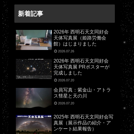
新着記事
2026年 西明石天文同好会
天体写真展（姫路労働会
館）はじまりました
2026.07.26
2026年 西明石天文同好会
天体写真展 PRポスターが
完成しました
2026.07.20
会員写真：紫金山・アトラ
ス彗星と天の川
2026.07.20
2025年 西明石天文同好会写
真展（展示作品の紹介・ア
ンケート結果報告）