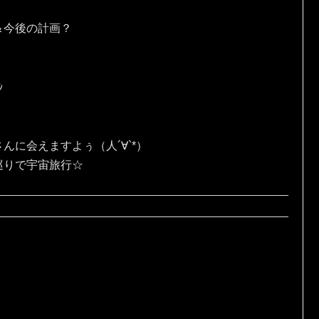
＆今後の計画？
ｼ
んに会えますよぅ（人´∀`*）
巡りで宇宙旅行☆