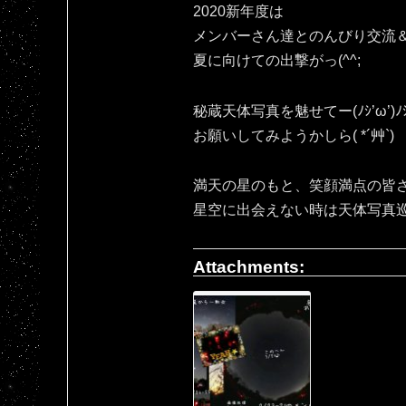
2020新年度は
メンバーさん達とのんびり交流
夏に向けての出撃がっ(^^;
秘蔵天体写真を魅せてー(ﾉｼ’ω’)ﾉ
お願いしてみようかしら( *´艸`)
満天の星のもと、笑顔満点の皆さ
星空に出会えない時は天体写真
Attachments: