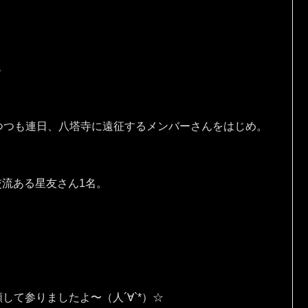
♪
つつも連日、八塔寺に遠征するメンバーさんをはじめ。
交流ある星友さん1名。
願して参りましたよ〜（人´∀`*）☆