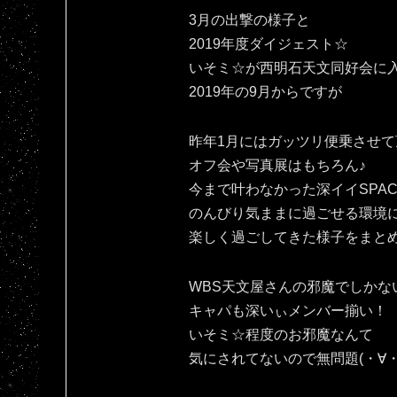
3月の出撃の様子と
2019年度ダイジェスト☆
いそミ☆が西明石天文同好会に
2019年の9月からですが
昨年1月にはガッツリ便乗させて
オフ会や写真展はもちろん♪
今まで叶わなかった深イイSPAC
のんびり気ままに過ごせる環境
楽しく過ごしてきた様子をまと
WBS天文屋さんの邪魔でしかな
キャパも深いぃメンバー揃い！
いそミ☆程度のお邪魔なんて
気にされてないので無問題(・∀・