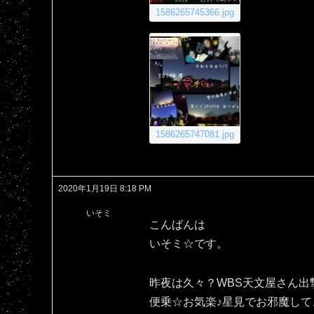
1586265745366.jpg
1586265747081.jpg
2020年1月19日 8:18 PM
いそミ
こんばんは
いそミ☆です。
昨夜は久々？WBS天文屋さん出
便乗☆お気楽♪星見でお邪魔して