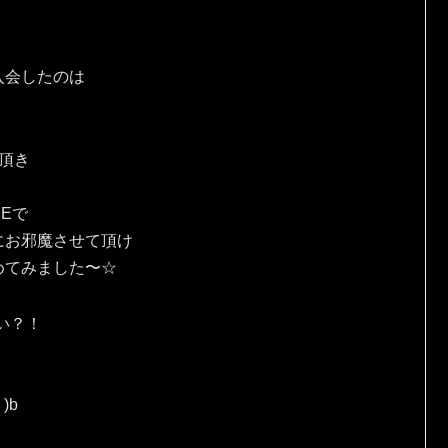
入会したのは
頂き
Eで
にお邪魔させて頂け
めてみました〜☆
い？！
)b