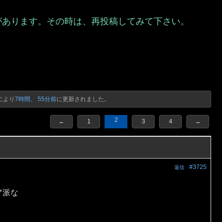
があります。その時は、再投稿してみて下さい。
）
により
7時間、 55分前
に更新されました。
2
←
1
3
4
→
#3725
返信
ア派な