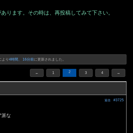
があります。その時は、再投稿してみて下さい。
）
により
4時間、 16分前
に更新されました。
2
←
1
3
4
→
#3725
返信
ア派な