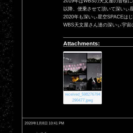
2019年はWBSの天文屋の皆様
以降、便乗させて頂いて深いぃ星空
2020年も深いぃ星空SPACEは
WBS天文屋さん達の深いぃ宇宙
Attachments:
received_598276794
290477.jpeg
2020年1月8日 10:41 PM