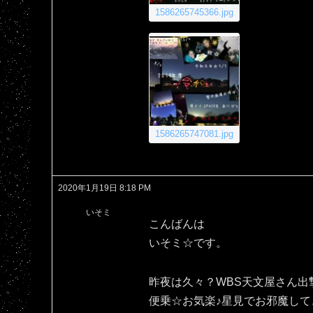
1586265745366.jpg
1586265747081.jpg
2020年1月19日 8:18 PM
いそミ
こんばんは
いそミ☆です。
昨夜は久々？WBS天文屋さん出
便乗☆お気楽♪星見でお邪魔して