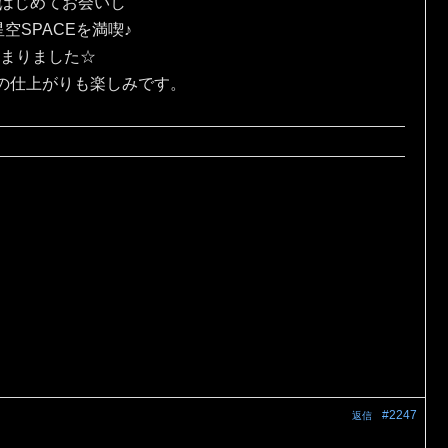
にはじめてお会いし
SPACEを満喫♪
じまりました☆
の仕上がりも楽しみです。
#2247
返信