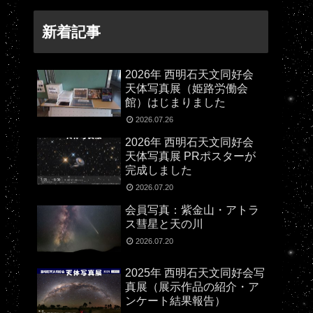
新着記事
2026年 西明石天文同好会
天体写真展（姫路労働会
館）はじまりました
2026.07.26
2026年 西明石天文同好会
天体写真展 PRポスターが
完成しました
2026.07.20
会員写真：紫金山・アトラ
ス彗星と天の川
2026.07.20
2025年 西明石天文同好会写
真展（展示作品の紹介・ア
ンケート結果報告）