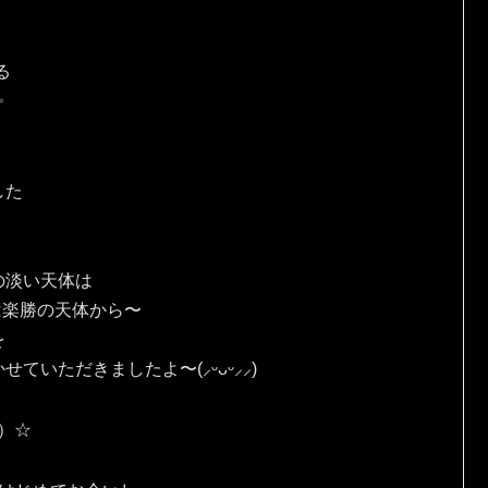
る
✨
した
の淡い天体は
は楽勝の天体から〜
を
ていただきましたよ〜(⸝ᵕᴗᵕ⸝⸝)
人）☆