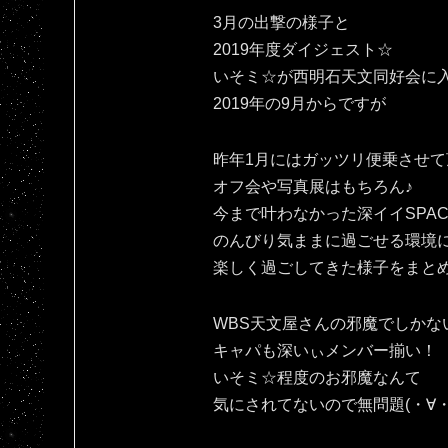
3月の出撃の様子と
2019年度ダイジェスト☆
いそミ☆が西明石天文同好会に
2019年の9月からですが
昨年1月にはガッツリ便乗させて
オフ会や写真展はもちろん♪
今まで叶わなかった深イイSPAC
のんびり気ままに過ごせる環境
楽しく過ごしてきた様子をまと
WBS天文屋さんの邪魔でしかな
キャパも深いぃメンバー揃い！
いそミ☆程度のお邪魔なんて
気にされてないので無問題(・∀・