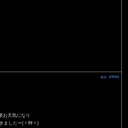
#3594
返信
撃お天気になり
きましたー(〃艸〃)