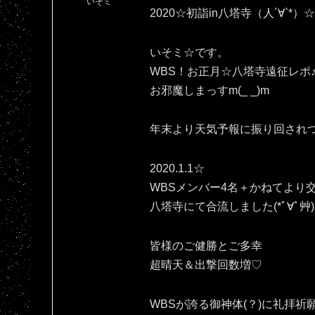
いそミ
2020☆初詣in八塔寺（人´∀`*）☆
いそミ☆です。
WBS！お正月☆八塔寺遠征レポ
お邪魔しまっすm(_ _)m
年末より天気予報に振り回され
2020.1.1☆
WBSメンバー4名＋かねてより
八塔寺にて合流しました(*ﾟ∀ﾟ艸)
皆様のご健勝とご多幸
超晴天＆出撃回数増♡
WBSが誇る御神体(？)に礼拝祈