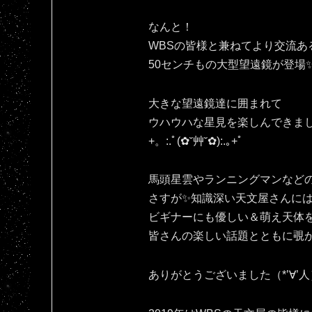
なんと！
WBSの皆様と兼ねてより交流あ
50センチもの大型望遠鏡が登場
大きな望遠鏡達に囲まれて
ウハウハな星見を楽しんできま
+。:.ﾟ(✿˘艸˘✿):.｡+ﾟ
馬頭星雲やランニングマンなど
さすが✨知識深い天文屋さんに
ビギナーにも優しい＆萌え天体
皆さんの楽しい話題とともに覗かせ
ありがとうございました（*’∀’