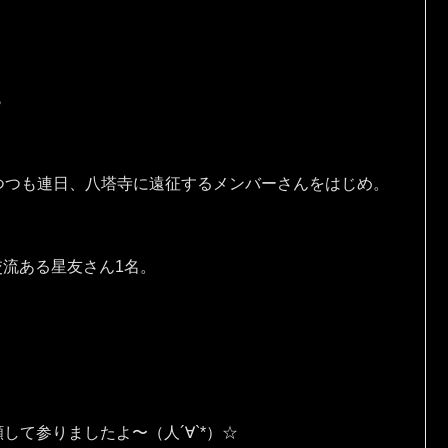
♪
つつも連日、八塔寺に遠征するメンバーさんをはじめ。
交流ある星友さん1名。
願して参りましたよ〜（人´∀`*）☆