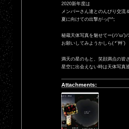
2020新年度は
メンバーさん達とのんびり交流
夏に向けての出撃がっ(^^;
秘蔵天体写真を魅せてー(ﾉｼ’ω’)ﾉ
お願いしてみようかしら( *´艸`)
満天の星のもと、笑顔満点の皆さ
星空に出会えない時は天体写真
Attachments: