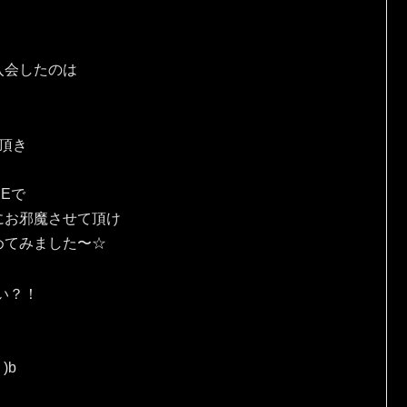
入会したのは
頂き
Eで
にお邪魔させて頂け
めてみました〜☆
い？！
)b