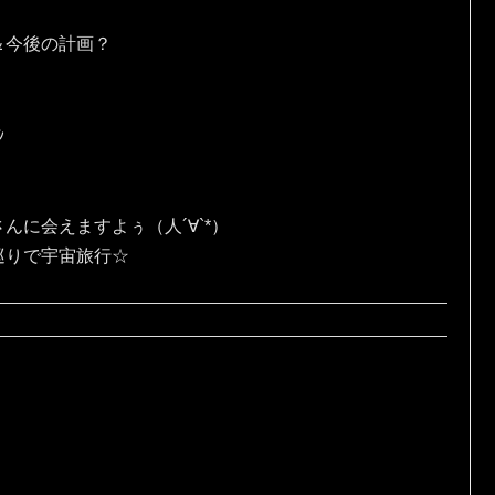
＆今後の計画？
ｼ
んに会えますよぅ（人´∀`*）
巡りで宇宙旅行☆