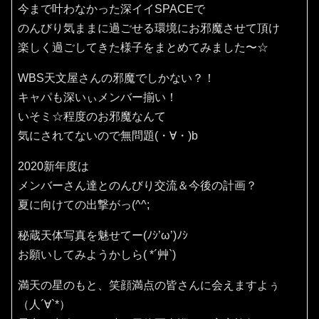
今まで叶わなかった深イイSPACEで
のんびり気ままに過ごせる環境にお邪魔させて頂け
楽しく過ごしてきた様子をまとめてみました〜☆
WBS天文屋さんの邪魔でしかない？！
キャパも深いぃメンバー揃い！
いそミ☆程度のお邪魔なんて
気にされてないので無問題(・∀・)b
2020新年度は
メンバーさん達とのんびり交流＆今後の計画？
夏に向けての出撃がっ(^^;
秘蔵天体写真を魅せてー(ﾉｼ’ω’)ﾉｼ
お願いしてみようかしら( *´艸`)
満天の星のもと、笑顔満点の皆さんに会えますよぅ
（人´∀`*）