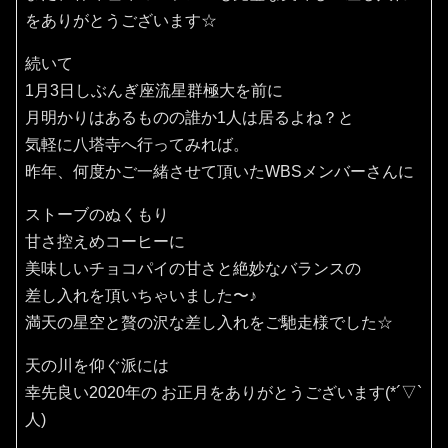
をありがとうございます☆
続いて
1月3日しぶんぎ座流星群極大を前に
月明かりはあるものの誰か1人は居るよね？と
気軽に八塔寺へ行ってみれば。
昨年、何度かご一緒させて頂いたWBSメンバーさんに
ストーブのぬくもり
甘さ控えめコーヒーに
美味しいチョコパイの甘さと絶妙なバランスの
差し入れを頂いちゃいました〜♪
満天の星空と贅の沢な差し入れをご馳走様でした☆
天の川を仰ぐ派には
幸先良い2020年の お正月をありがとうございます(*´▽`
人)