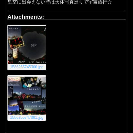
星空に出会えない時は天体写真巡りで宇宙旅行☆
Attachments:
1586265745366.jpg
1586265747081.jpg