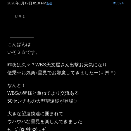
2020年1月19日 8:18 PM
#3594
返信
いそミ
こんばんは
いそミ☆です。
昨夜は久々？WBS天文屋さん出撃お天気になり
便乗☆お気楽♪星見でお邪魔してきましたー(〃艸〃)
なんと！
WBSの皆様と兼ねてより交流ある
50センチもの大型望遠鏡が登場✨
大きな望遠鏡達に囲まれて
ウハウハな星見を楽しんできました
+。:.ﾟ(✿˘艸˘✿):.｡+ﾟ