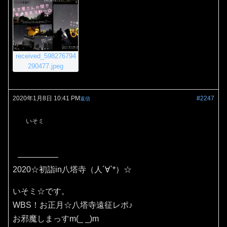
received_598276794
290477.jpeg
2020年1月8日 10:41 PM
#2247
返信
いそミ
2020☆初詣in八塔寺（人´∀`*）☆
いそミ☆です。
WBS！お正月☆八塔寺遠征レポ♪
お邪魔しまっすm(_ _)m