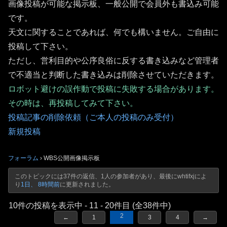
画像投稿が可能な掲示板、一般公開で会員外も書込み可能
です。
天文に関することであれば、何でも構いません。ご自由に
投稿して下さい。
ただし、営利目的や公序良俗に反する書き込みなど管理者
で不適当と判断した書き込みは削除させていただきます。
ロボット避けの誤作動で投稿に失敗する場合があります。
その時は、再投稿してみて下さい。
投稿記事の削除依頼（ご本人の投稿のみ受付）
新規投稿
フォーラム
›
WBS公開画像掲示板
このトピックには37件の返信、1人の参加者があり、最後に
whtifxj
によ
り
1日、 8時間前
に更新されました。
10件の投稿を表示中 - 11 - 20件目 (全38件中)
2
←
1
3
4
→