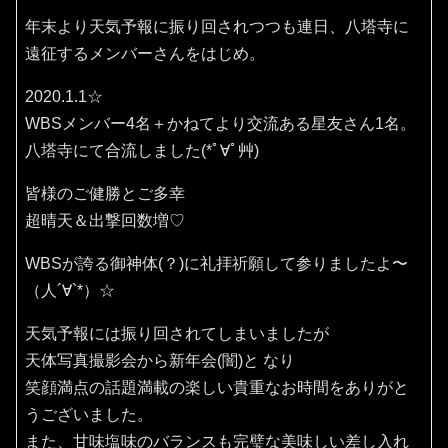
年末より天気予報に振り回されつつも連日、八塔寺に
遠征するメンバーさんをはじめ。
2020.1.1☆
WBSメンバー4名＋かねてより交流ある星友さん1名。
八塔寺にて合流しました(*ﾟ∀ﾟ艸)
皆様のご健勝とご多幸
超晴天＆出撃回数増♡
WBSが誇る御神体(？)に礼拝祈願して参りましたよ〜
（人´∀`*）☆
天気予報には振り回されてしまいましたが
天体写真撮影会から新年会(闇)と なり
笑顔満点の話題満載の楽しい貴重なお時間をありがと
うございました。
また、甘味塩味のバランスも完璧な美味しい差し入れ