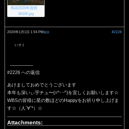
馬頭2020年賀状
961M.jpg
2020年1月1日 1:54 PM
#2228
返信
いそミ
#2226 への返信
あけましておめでとうございます
本年も深いぃ宇チュ〜(=^･･^)を宜しくお願いします☆
WBSの皆様に星の数ほどのHappyをお祈り申し上げま
す☆（人´∀`*）☆
Attachments: