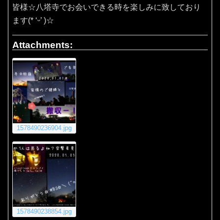
皆様☆八塔寺でお会いできる時を楽しみに致しており
ます(* ‘ᵕ’ )☆
Attachments:
1578490236904.jpg
1578490238854.jpg