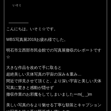
いそミ
こんにちは。いそミ☆です。
WBS写真展2019お疲れ様でした。
明石市立西部市民会館での写真展撤収のレポートです
☆
大きな作品を改めて手に取ると
超絶美しい天体写真の宇宙の深み＆重み…
間近で拝見させて頂くと、より深い宇宙と美しい天体
写真に驚きと感動が隠せず
撤収作業のお邪魔をしてしまいましたーm(_ _)m
美しい写真のをより魅せる丁寧な額装とキャプション