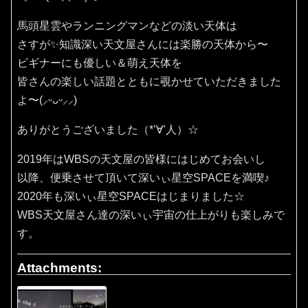
馬頭星雲やランニングマンなどの淡い天体は
さすが✨知識深い天文屋さんには楽勝の天体から〜
ビギナーにも優しい＆萌え天体を
皆さんの楽しい話題とともに覗かせていただきました
よ〜(⸝ᵕᴗᵕ⸝⸝)
ありがとうございました（*’∀’人）☆
2019年はWBSの天文屋の皆様にはじめてお会いし
以降、便乗させて頂いて深いぃ星空SPACEを満喫♪
2020年も深いぃ星空SPACEはじまりました☆
WBS天文屋さん達の深いぃ宇宙の仕上がりも楽しみで
す。
Attachments: