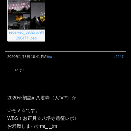
received_598276794
290477.jpeg
2020年1月8日 10:41 PM
#2247
返信
いそミ
2020☆初詣in八塔寺（人´∀`*）☆
いそミ☆です。
WBS！お正月☆八塔寺遠征レポ♪
お邪魔しまっすm(_ _)m