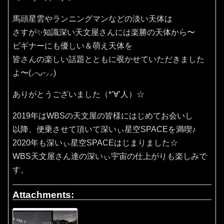
馬頭星雲やランニングマンなどの淡い天体は
さすが✨知識深い天文屋さんには楽勝の天体から〜
ビギナーにも優しい＆萌え天体を
皆さんの楽しい話題とともに覗かせていただきました
よ〜(⸝ᵕᴗᵕ⸝⸝)
ありがとうございました（*’∀’人）☆
2019年はWBSの天文屋の皆様にはじめてお会いし
以降、便乗させて頂いて深いぃ星空SPACEを満喫♪
2020年も深いぃ星空SPACEはじまりました☆
WBS天文屋さん達の深いぃ宇宙の仕上がりも楽しみで
す。
Attachments: