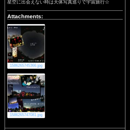
星空に出会えない時は天体写真巡りで宇宙旅行☆
Attachments:
1586265745366.jpg
1586265747081.jpg