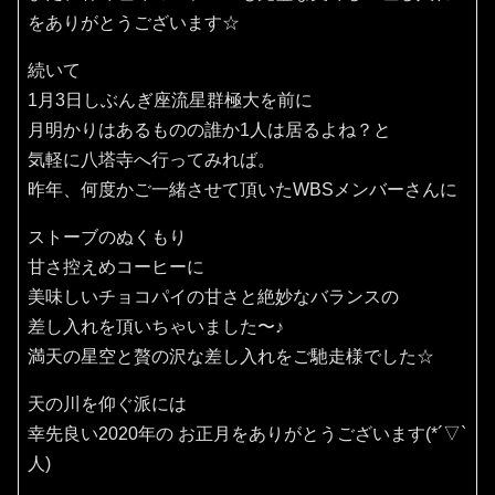
をありがとうございます☆
続いて
1月3日しぶんぎ座流星群極大を前に
月明かりはあるものの誰か1人は居るよね？と
気軽に八塔寺へ行ってみれば。
昨年、何度かご一緒させて頂いたWBSメンバーさんに
ストーブのぬくもり
甘さ控えめコーヒーに
美味しいチョコパイの甘さと絶妙なバランスの
差し入れを頂いちゃいました〜♪
満天の星空と贅の沢な差し入れをご馳走様でした☆
天の川を仰ぐ派には
幸先良い2020年の お正月をありがとうございます(*´▽`
人)