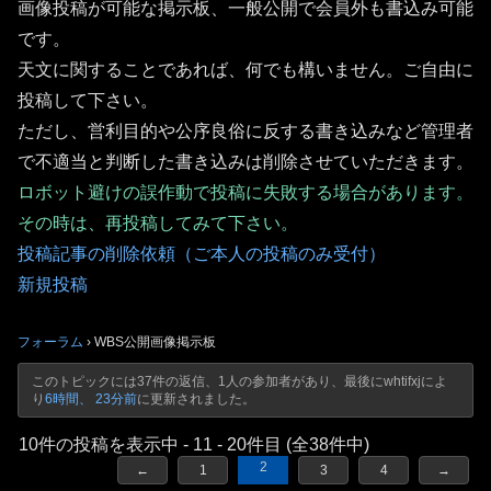
画像投稿が可能な掲示板、一般公開で会員外も書込み可能
です。
天文に関することであれば、何でも構いません。ご自由に
投稿して下さい。
ただし、営利目的や公序良俗に反する書き込みなど管理者
で不適当と判断した書き込みは削除させていただきます。
ロボット避けの誤作動で投稿に失敗する場合があります。
その時は、再投稿してみて下さい。
投稿記事の削除依頼（ご本人の投稿のみ受付）
新規投稿
フォーラム
›
WBS公開画像掲示板
このトピックには37件の返信、1人の参加者があり、最後に
whtifxj
によ
り
6時間、 23分前
に更新されました。
10件の投稿を表示中 - 11 - 20件目 (全38件中)
2
←
1
3
4
→