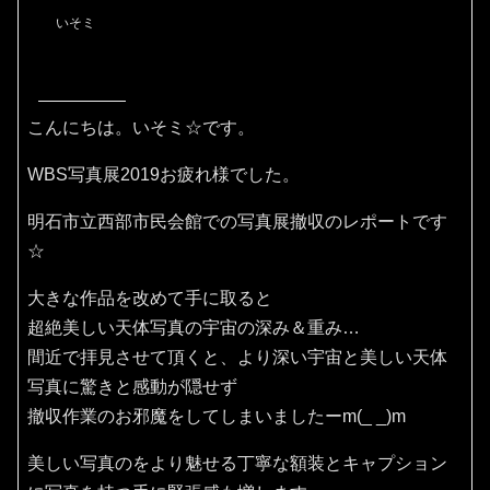
いそミ
こんにちは。いそミ☆です。
WBS写真展2019お疲れ様でした。
明石市立西部市民会館での写真展撤収のレポートです
☆
大きな作品を改めて手に取ると
超絶美しい天体写真の宇宙の深み＆重み…
間近で拝見させて頂くと、より深い宇宙と美しい天体
写真に驚きと感動が隠せず
撤収作業のお邪魔をしてしまいましたーm(_ _)m
美しい写真のをより魅せる丁寧な額装とキャプション