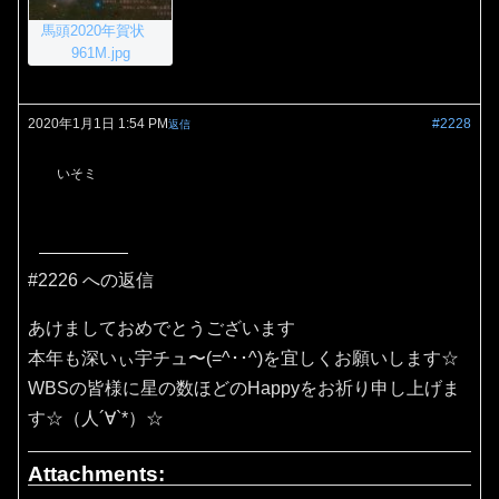
馬頭2020年賀状
961M.jpg
2020年1月1日 1:54 PM
#2228
返信
いそミ
#2226 への返信
あけましておめでとうございます
本年も深いぃ宇チュ〜(=^･･^)を宜しくお願いします☆
WBSの皆様に星の数ほどのHappyをお祈り申し上げま
す☆（人´∀`*）☆
Attachments: