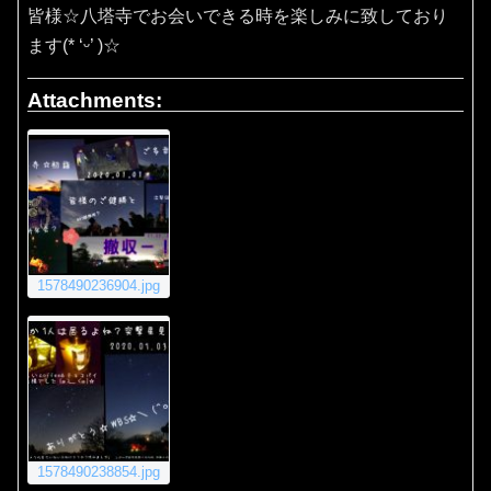
皆様☆八塔寺でお会いできる時を楽しみに致しており
ます(* ‘ᵕ’ )☆
Attachments:
1578490236904.jpg
1578490238854.jpg