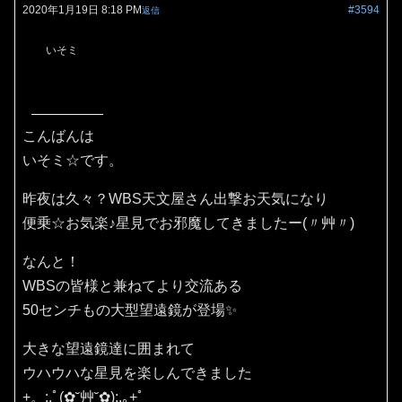
2020年1月19日 8:18 PM
#3594
返信
いそミ
こんばんは
いそミ☆です。
昨夜は久々？WBS天文屋さん出撃お天気になり
便乗☆お気楽♪星見でお邪魔してきましたー(〃艸〃)
なんと！
WBSの皆様と兼ねてより交流ある
50センチもの大型望遠鏡が登場✨
大きな望遠鏡達に囲まれて
ウハウハな星見を楽しんできました
+。:.ﾟ(✿˘艸˘✿):.｡+ﾟ