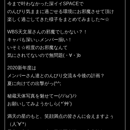
今まで叶わなかった深イイSPACEで
のんびり気ままに過ごせる環境にお邪魔させて頂け
楽しく過ごしてきた様子をまとめてみました〜☆
WBS天文屋さんの邪魔でしかない？！
キャパも深いぃメンバー揃い！
いそミ☆程度のお邪魔なんて
気にされてないので無問題(・∀・)b
2020新年度は
メンバーさん達とのんびり交流＆今後の計画？
夏に向けての出撃がっ(^^;
秘蔵天体写真を魅せてー(ﾉｼ’ω’)ﾉｼ
お願いしてみようかしら( *´艸`)
満天の星のもと、笑顔満点の皆さんに会えますよぅ
（人´∀`*）