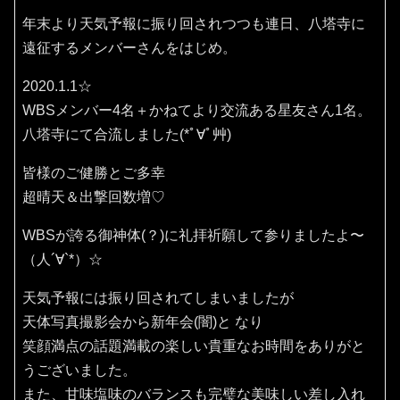
年末より天気予報に振り回されつつも連日、八塔寺に
遠征するメンバーさんをはじめ。
2020.1.1☆
WBSメンバー4名＋かねてより交流ある星友さん1名。
八塔寺にて合流しました(*ﾟ∀ﾟ艸)
皆様のご健勝とご多幸
超晴天＆出撃回数増♡
WBSが誇る御神体(？)に礼拝祈願して参りましたよ〜
（人´∀`*）☆
天気予報には振り回されてしまいましたが
天体写真撮影会から新年会(闇)と なり
笑顔満点の話題満載の楽しい貴重なお時間をありがと
うございました。
また、甘味塩味のバランスも完璧な美味しい差し入れ