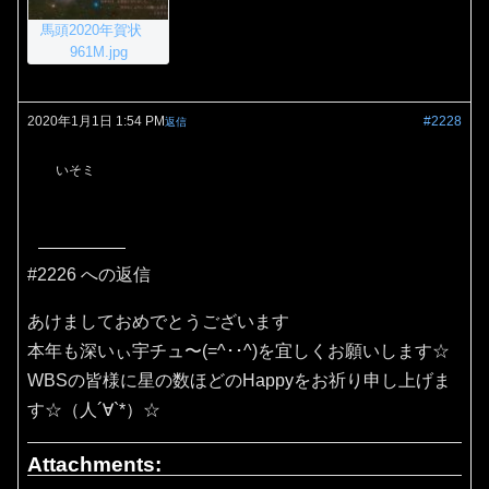
馬頭2020年賀状
961M.jpg
2020年1月1日 1:54 PM
#2228
返信
いそミ
#2226 への返信
あけましておめでとうございます
本年も深いぃ宇チュ〜(=^･･^)を宜しくお願いします☆
WBSの皆様に星の数ほどのHappyをお祈り申し上げま
す☆（人´∀`*）☆
Attachments: