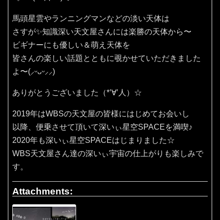
馬頭星雲やランニングマンなどの淡い天体は
さすが✨知識深い天文屋さんには楽勝の天体から〜
ビギナーにも優しい＆萌え天体を
皆さんの楽しい話題とともに覗かせていただきました
よ〜(⸝ᵕᴗᵕ⸝⸝)
ありがとうございました（*’∀’人）☆
2019年はWBSの天文屋の皆様にはじめてお会いし
以降、便乗させて頂いて深いぃ星空SPACEを満喫♪
2020年も深いぃ星空SPACEはじまりました☆
WBS天文屋さん達の深いぃ宇宙の仕上がりも楽しみで
す。
Attachments: