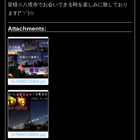
皆様☆八塔寺でお会いできる時を楽しみに致しており
ます(* ‘ᵕ’ )☆
Attachments:
1578490236904.jpg
1578490238854.jpg