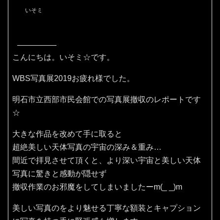
いそミ
こんにちは。いそミ☆です。
WBS写真展2019お疲れ様でした。
明石市立西部市民会館での写真展撤収のレポートです
☆
大きな作品を改めて手に取ると
超絶美しい天体写真の宇宙の深み＆重み…
間近で拝見させて頂くと、より深い宇宙と美しい天体
写真に驚きと感動が隠せず
撤収作業のお邪魔をしてしまいましたーm(_ _)m
美しい写真のをより魅せる丁寧な額装とキャプション