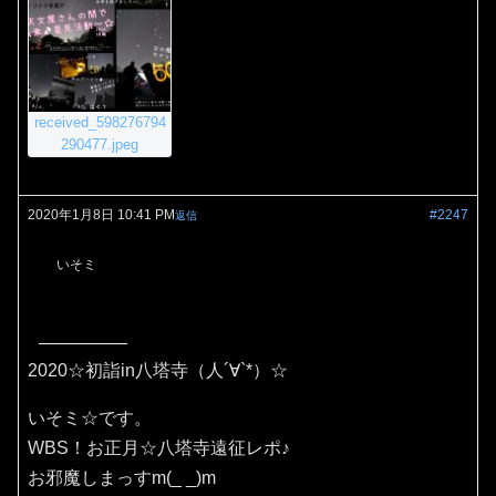
received_598276794
290477.jpeg
2020年1月8日 10:41 PM
#2247
返信
いそミ
2020☆初詣in八塔寺（人´∀`*）☆
いそミ☆です。
WBS！お正月☆八塔寺遠征レポ♪
お邪魔しまっすm(_ _)m