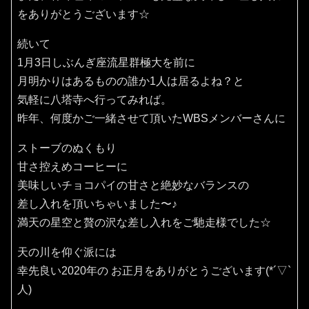
をありがとうございます☆
続いて
1月3日しぶんぎ座流星群極大を前に
月明かりはあるものの誰か1人は居るよね？と
気軽に八塔寺へ行ってみれば。
昨年、何度かご一緒させて頂いたWBSメンバーさんに
ストーブのぬくもり
甘さ控えめコーヒーに
美味しいチョコパイの甘さと絶妙なバランスの
差し入れを頂いちゃいました〜♪
満天の星空と贅の沢な差し入れをご馳走様でした☆
天の川を仰ぐ派には
幸先良い2020年の お正月をありがとうございます(*´▽`
人)