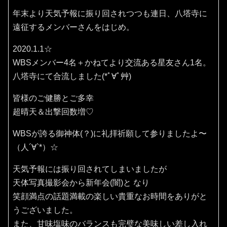
年末より天気予報に振り回されつつも連日、八塔寺に
遠征するメンバーさんをはじめ。
2020.1.1☆
WBSメンバー4名＋かねてより交流ある星友さん1名。
八塔寺にて合流しました(*ﾟ∀ﾟ艸)
皆様のご健勝とご多幸
超晴天＆出撃回数増♡
WBSが誇る御神体(？)に礼拝祈願して参りましたよ〜
（人´∀`*）☆
天気予報には振り回されてしまいましたが
天体写真撮影会から新年会(闇)と なり
笑顔満点の話題満載の楽しい貴重なお時間をありがと
うございました。
また、甘味塩味のバランスも完璧な美味しい差し入れ