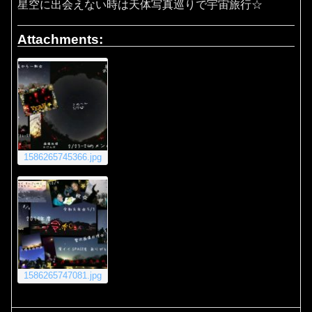
星空に出会えない時は天体写真巡りで宇宙旅行☆
Attachments:
1586265745366.jpg
1586265747081.jpg