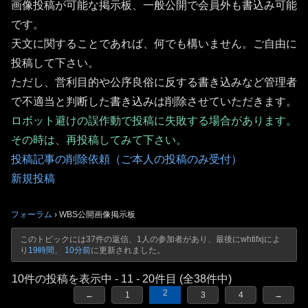
画像投稿が可能な掲示板、一般公開で会員外も書込み可能
です。
天文に関することであれば、何でも構いません。ご自由に
投稿して下さい。
ただし、営利目的や公序良俗に反する書き込みなど管理者
で不適当と判断した書き込みは削除させていただきます。
ロボット避けの誤作動で投稿に失敗する場合があります。
その時は、再投稿してみて下さい。
投稿記事の削除依頼（ご本人の投稿のみ受付）
新規投稿
フォーラム
›
WBS公開画像掲示板
このトピックには37件の返信、1人の参加者があり、最後に
whtifxj
によ
り
19時間、 10分前
に更新されました。
10件の投稿を表示中 - 11 - 20件目 (全38件中)
2
←
1
3
4
→