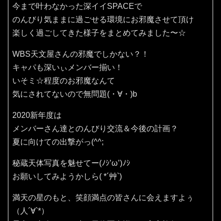
今まで叶わなかった深イイSPACEで
のんびり気ままに過ごせる環境にお邪魔させて頂け
楽しく過ごしてきた様子をまとめてみました〜☆
WBS天文屋さんの邪魔でしかない？！
キャパも深いぃメンバー揃い！
いそミ☆程度のお邪魔なんて
気にされてないので無問題(・∀・)b
2020新年度は
メンバーさん達とのんびり交流＆今後の計画？
夏に向けての出撃がっ(^^;
秘蔵天体写真を魅せてー(ﾉｼ’ω’)ﾉｼ
お願いしてみようかしら( *´艸`)
満天の星のもと、笑顔満点の皆さんに会えますよぅ
（人´∀`*）