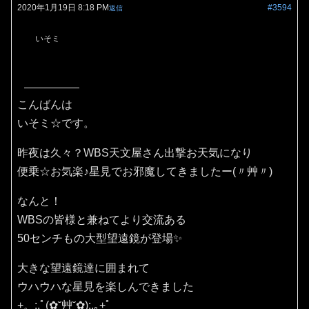
2020年1月19日 8:18 PM
#3594
返信
いそミ
こんばんは
いそミ☆です。
昨夜は久々？WBS天文屋さん出撃お天気になり
便乗☆お気楽♪星見でお邪魔してきましたー(〃艸〃)
なんと！
WBSの皆様と兼ねてより交流ある
50センチもの大型望遠鏡が登場✨
大きな望遠鏡達に囲まれて
ウハウハな星見を楽しんできました
+。:.ﾟ(✿˘艸˘✿):.｡+ﾟ