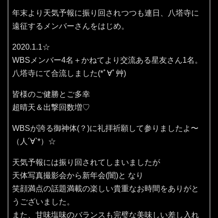
年末より天気予報に振り回されつつも連日、八塔寺に
遠征するメンバーさんをはじめ。
2020.1.1☆
WBSメンバー4名＋かねてより交流ある星友さん1名。
八塔寺にて合流しました(*ﾟ∀ﾟ艸)
皆様のご健勝とご多幸
超晴天＆出撃回数増♡
WBSが誇る御神体(？)に礼拝祈願して参りましたよ〜
（人´∀`*）☆
天気予報には振り回されてしまいましたが
天体写真撮影会から新年会(闇)と なり
笑顔満点の話題満載の楽しい貴重なお時間をありがと
うございました。
また、甘味塩味のバランスも完璧な美味しい差し入れ