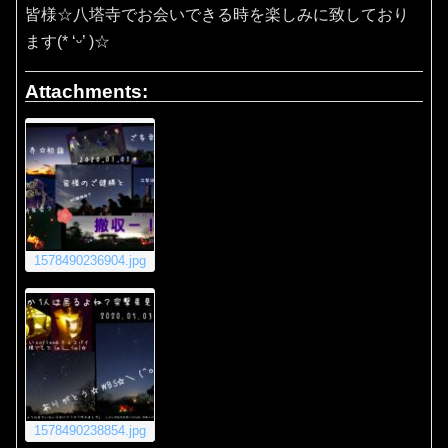
皆様☆八塔寺でお会いできる時を楽しみに致しており
ます(* ‘ᵕ’ )☆
Attachments:
1578490236904.jpg
1578490238854.jpg