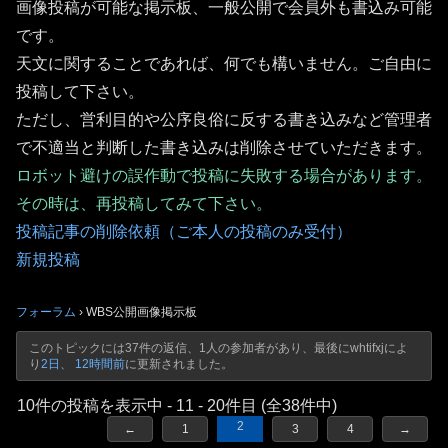
画像投稿が可能な掲示板、一般公開で会員外も書込み可能
です。
天文に関することであれば、何でも構いません。ご自由に
投稿して下さい。
ただし、営利目的や公序良俗に反する書き込みなど管理者
で不適当と判断した書き込みは削除させていただきます。
ロボット避けの誤作動で投稿に失敗する場合があります。
その時は、再投稿してみて下さい。
投稿記事の削除依頼（ご本人の投稿のみ受付）
新規投稿
フォーラム
›
WBS公開画像掲示板
このトピックには37件の返信、1人の参加者があり、最後に
whtifxj
によ
り
2日、 12時間前
に更新されました。
10件の投稿を表示中 - 11 - 20件目 (全38件中)
2
←
1
3
4
→