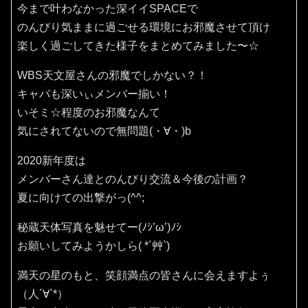
今まで叶わなかった深イイSPACEで
のんびり気ままに過ごせる環境にお邪魔させて頂け
楽しく過ごしてきた様子をまとめてみました〜☆
WBS天文屋さんの邪魔でしかない？！
キャパも深いぃメンバー揃い！
いそミ☆程度のお邪魔なんて
気にされてないので無問題(・∀・)b
2020新年度は
メンバーさん達とのんびり交流＆今後の計画？
夏に向けての出撃がっ(^^;
秘蔵天体写真を魅せてー(ﾉｼ’ω’)ﾉｼ
お願いしてみようかしら( *´艸`)
満天の星のもと、笑顔満点の皆さんに会えますよぅ
（人´∀`*）