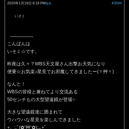
2020年1月19日 8:18 PM
#3594
返信
いそミ
こんばんは
いそミ☆です。
昨夜は久々？WBS天文屋さん出撃お天気になり
便乗☆お気楽♪星見でお邪魔してきましたー(〃艸〃)
なんと！
WBSの皆様と兼ねてより交流ある
50センチもの大型望遠鏡が登場✨
大きな望遠鏡達に囲まれて
ウハウハな星見を楽しんできました
+。:.ﾟ(✿˘艸˘✿):.｡+ﾟ