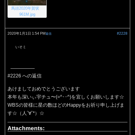
馬頭2020年賀状
961M.jpg
2020年1月1日 1:54 PM
#2228
返信
いそミ
#2226 への返信
あけましておめでとうございます
本年も深いぃ宇チュ〜(=^･･^)を宜しくお願いします☆
WBSの皆様に星の数ほどのHappyをお祈り申し上げま
す☆（人´∀`*）☆
Attachments: