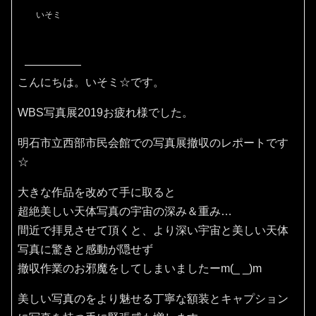
いそミ
こんにちは。いそミ☆です。
WBS写真展2019お疲れ様でした。
明石市立西部市民会館での写真展撤収のレポートです
☆
大きな作品を改めて手に取ると
超絶美しい天体写真の宇宙の深み＆重み…
間近で拝見させて頂くと、より深い宇宙と美しい天体
写真に驚きと感動が隠せず
撤収作業のお邪魔をしてしまいましたーm(_ _)m
美しい写真のをより魅せる丁寧な額装とキャプション