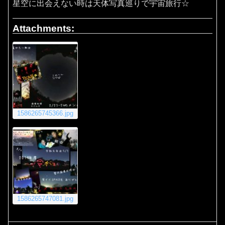
星空に出会えない時は天体写真巡りで宇宙旅行☆
Attachments:
1586265745366.jpg
1586265747081.jpg