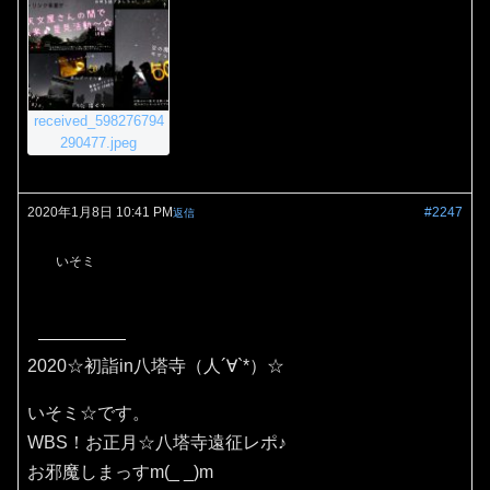
received_598276794
290477.jpeg
2020年1月8日 10:41 PM
#2247
返信
いそミ
2020☆初詣in八塔寺（人´∀`*）☆
いそミ☆です。
WBS！お正月☆八塔寺遠征レポ♪
お邪魔しまっすm(_ _)m