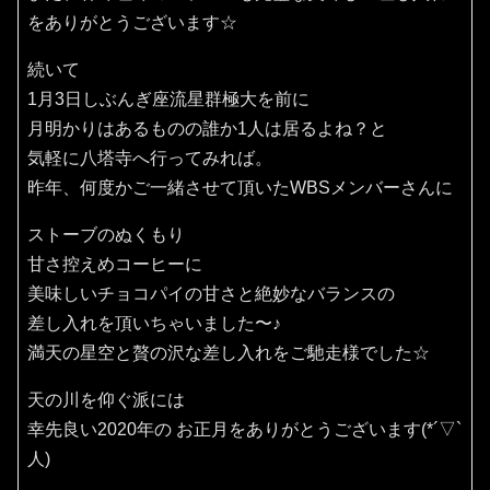
をありがとうございます☆
続いて
1月3日しぶんぎ座流星群極大を前に
月明かりはあるものの誰か1人は居るよね？と
気軽に八塔寺へ行ってみれば。
昨年、何度かご一緒させて頂いたWBSメンバーさんに
ストーブのぬくもり
甘さ控えめコーヒーに
美味しいチョコパイの甘さと絶妙なバランスの
差し入れを頂いちゃいました〜♪
満天の星空と贅の沢な差し入れをご馳走様でした☆
天の川を仰ぐ派には
幸先良い2020年の お正月をありがとうございます(*´▽`
人)