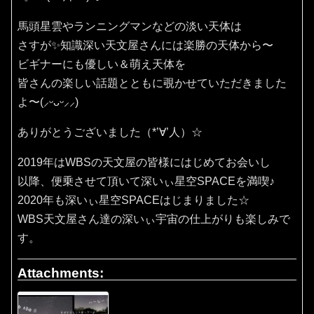
馬頭星雲やランニングマンなどの淡い天体は
さすが✨知識深い天文屋さんには楽勝の天体から〜
ビギナーにも優しい＆萌え天体を
皆さんの楽しい話題とともに覗かせていただきました
よ〜(⸝ᵕᴗᵕ⸝⸝)
ありがとうございました（*’∀’人）☆
2019年はWBSの天文屋の皆様にはじめてお会いし
以降、便乗させて頂いて深いぃ星空SPACEを満喫♪
2020年も深いぃ星空SPACEはじまりました☆
WBS天文屋さん達の深いぃ宇宙の仕上がりも楽しみで
す。
Attachments: