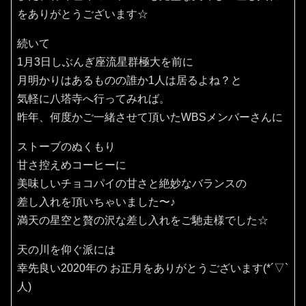
をありがとうございます☆
続いて
1月3日しぶんぎ座流星群極大を前に
月明かりはあるものの誰か1人は居るよね？と
気軽に八塔寺へ行ってみれば。
昨年、何度かご一緒させて頂いたWBSメンバーさんに
ストーブのぬくもり
甘さ控えめコーヒーに
美味しいチョコパイの甘さと絶妙なバランスの
差し入れを頂いちゃいました〜♪
満天の星空と贅の沢な差し入れをご馳走様でした☆
天の川を仰ぐ派には
幸先良い2020年の お正月をありがとうございます(*´▽`
人)