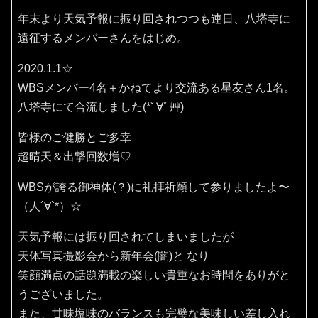
年末より天気予報に振り回されつつも連日、八塔寺に
遠征するメンバーさんをはじめ。
2020.1.1☆
WBSメンバー4名＋かねてより交流ある星友さん1名。
八塔寺にて合流しました(*ﾟ∀ﾟ艸)
皆様のご健勝とご多幸
超晴天＆出撃回数増♡
WBSが誇る御神体(？)に礼拝祈願して参りましたよ〜
（人´∀`*）☆
天気予報には振り回されてしまいましたが
天体写真撮影会から新年会(闇)と なり
笑顔満点の話題満載の楽しい貴重なお時間をありがと
うございました。
また、甘味塩味のバランスも完璧な美味しい差し入れ