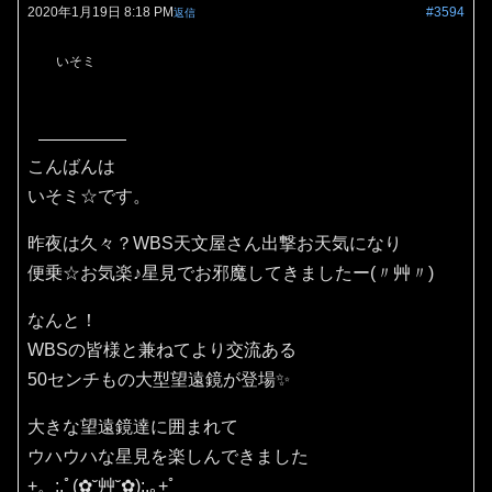
2020年1月19日 8:18 PM
#3594
返信
いそミ
こんばんは
いそミ☆です。
昨夜は久々？WBS天文屋さん出撃お天気になり
便乗☆お気楽♪星見でお邪魔してきましたー(〃艸〃)
なんと！
WBSの皆様と兼ねてより交流ある
50センチもの大型望遠鏡が登場✨
大きな望遠鏡達に囲まれて
ウハウハな星見を楽しんできました
+。:.ﾟ(✿˘艸˘✿):.｡+ﾟ