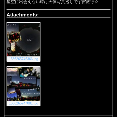
星空に出会えない時は天体写真巡りで宇宙旅行☆
Attachments:
1586265745366.jpg
1586265747081.jpg