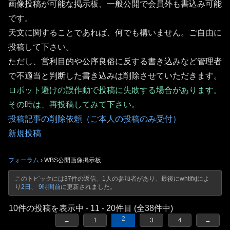
画像投稿が可能な掲示板、一般公開で会員外も書込み可能
です。
天文に関することであれば、何でも構いません。ご自由に
投稿して下さい。
ただし、営利目的や公序良俗に反する書き込みなど管理者
で不適当と判断した書き込みは削除させていただきます。
ロボット避けの誤作動で投稿に失敗する場合があります。
その時は、再投稿してみて下さい。
投稿記事の削除依頼（ご本人の投稿のみ受付）
新規投稿
フォーラム
›
WBS公開画像掲示板
このトピックには37件の返信、1人の参加者があり、最後に
whtifxj
によ
り
2日、 9時間前
に更新されました。
10件の投稿を表示中 - 11 - 20件目 (全38件中)
2
←
1
3
4
→