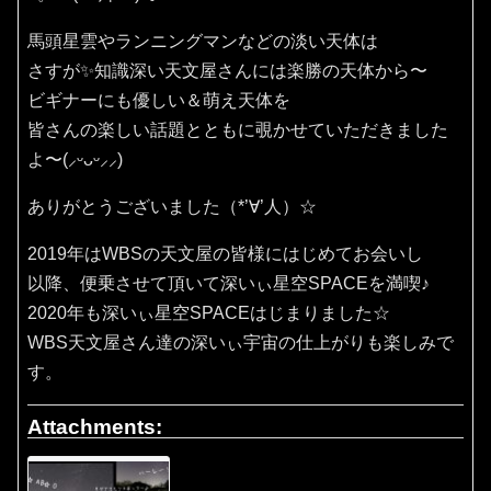
馬頭星雲やランニングマンなどの淡い天体は
さすが✨知識深い天文屋さんには楽勝の天体から〜
ビギナーにも優しい＆萌え天体を
皆さんの楽しい話題とともに覗かせていただきました
よ〜(⸝ᵕᴗᵕ⸝⸝)
ありがとうございました（*’∀’人）☆
2019年はWBSの天文屋の皆様にはじめてお会いし
以降、便乗させて頂いて深いぃ星空SPACEを満喫♪
2020年も深いぃ星空SPACEはじまりました☆
WBS天文屋さん達の深いぃ宇宙の仕上がりも楽しみで
す。
Attachments: