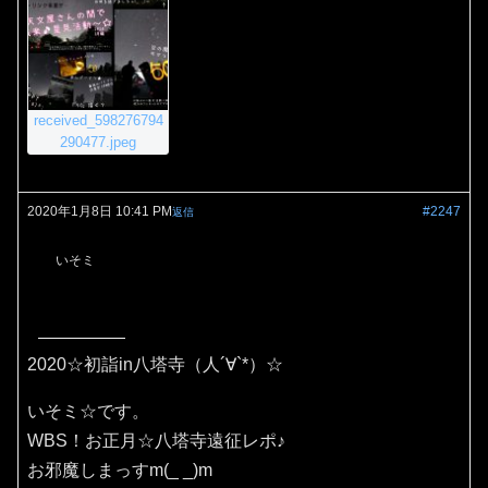
received_598276794
290477.jpeg
2020年1月8日 10:41 PM
#2247
返信
いそミ
2020☆初詣in八塔寺（人´∀`*）☆
いそミ☆です。
WBS！お正月☆八塔寺遠征レポ♪
お邪魔しまっすm(_ _)m