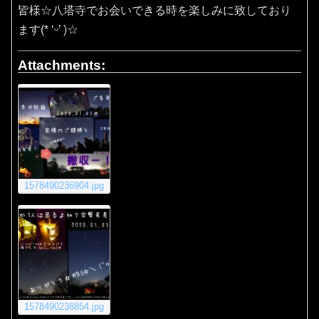
皆様☆八塔寺でお会いできる時を楽しみに致しており
ます(* ‘ᵕ’ )☆
Attachments:
1578490236904.jpg
1578490238854.jpg