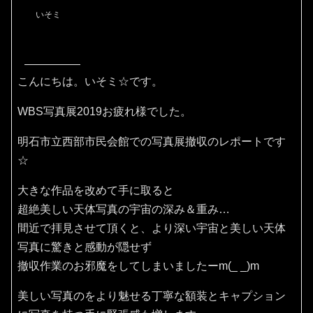
いそミ
こんにちは。いそミ☆です。
WBS写真展2019お疲れ様でした。
明石市立西部市民会館での写真展撤収のレポートです
☆
大きな作品を改めて手に取ると
超絶美しい天体写真の宇宙の深み＆重み…
間近で拝見させて頂くと、より深い宇宙と美しい天体
写真に驚きと感動が隠せず
撤収作業のお邪魔をしてしまいましたーm(_ _)m
美しい写真のをより魅せる丁寧な額装とキャプション