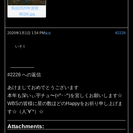
馬頭2020年賀状
961M.jpg
2020年1月1日 1:54 PM
#2228
返信
いそミ
#2226 への返信
あけましておめでとうございます
本年も深いぃ宇チュ〜(=^･･^)を宜しくお願いします☆
WBSの皆様に星の数ほどのHappyをお祈り申し上げま
す☆（人´∀`*）☆
Attachments: