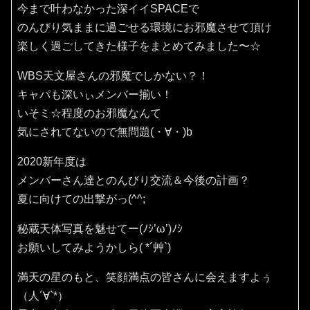
今まで叶わなかった深イイSPACEで
のんびり気ままに過ごせる環境にお邪魔させて頂け
楽しく過ごしてきた様子をまとめてみました〜☆
WBS天文屋さんの邪魔でしかない？！
キャパも深いぃメンバー揃い！
いそミ☆程度のお邪魔なんて
気にされてないので無問題(・∀・)b
2020新年度は
メンバーさん達とのんびり交流＆今後の計画？
夏に向けての出撃がっ(^^;
秘蔵天体写真を魅せてー(ﾉｼ’ω’)ﾉｼ
お願いしてみようかしら( *´艸`)
満天の星のもと、笑顔満点の皆さんに会えますよぅ
（人´∀`*）