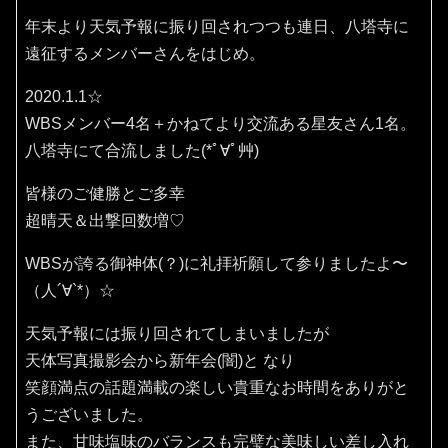
年末より天気予報に振り回されつつも連日、八塔寺に
遠征するメンバーさんをはじめ。
2020.1.1☆
WBSメンバー4名＋かねてより交流ある星友さん1名。
八塔寺にて合流しました(*ﾟ∀ﾟ艸)
皆様のご健勝とご多幸
超晴天＆出撃回数増♡
WBSが誇る御神体(？)に礼拝祈願して参りましたよ〜
（人´∀`*）☆
天気予報には振り回されてしまいましたが
天体写真撮影会から新年会(闇)と なり
笑顔満点の話題満載の楽しい貴重なお時間をありがと
うございました。
また、甘味塩味のバランスも完璧な美味しい差し入れ