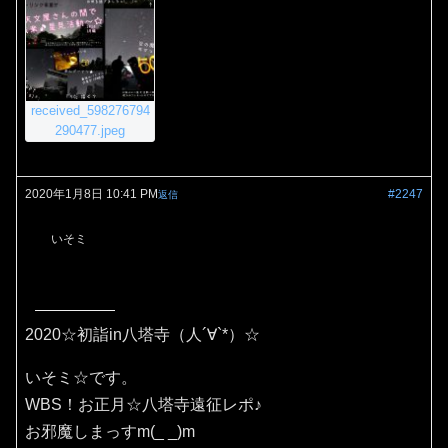
received_598276794
290477.jpeg
2020年1月8日 10:41 PM
#2247
返信
いそミ
2020☆初詣in八塔寺（人´∀`*）☆
いそミ☆です。
WBS！お正月☆八塔寺遠征レポ♪
お邪魔しまっすm(_ _)m