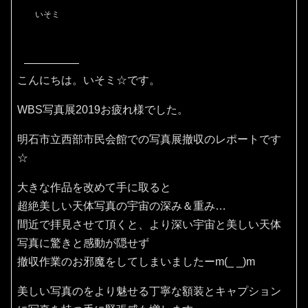
いそミ
こんにちは。いそミ☆です。
WBS写真展2019お疲れ様でした。
明石市立西部市民会館での写真展撤収のレポートです
☆
大きな作品を改めて手に取ると
超絶美しい天体写真の宇宙の深み＆重み…
間近で拝見させて頂くと、より深い宇宙と美しい天体
写真に驚きと感動が隠せず
撤収作業のお邪魔をしてしまいましたーm(_ _)m
美しい写真のをより魅せる丁寧な額装とキャプション