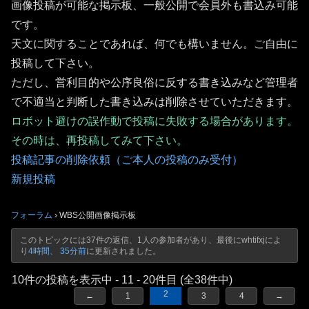
画像投稿が可能な掲示板、一般公開で会員外も書込み可能
です。
天文に関することであれば、何でも構いません。ご自由に
投稿して下さい。
ただし、営利目的や公序良俗に反する書き込みなど管理者
で不適当と判断した書き込みは削除させていただきます。
ロボット避けの誤作動で投稿に失敗する場合があります。
その時は、再投稿してみて下さい。
投稿記事の削除依頼（ご本人の投稿のみ受付）
新規投稿
フォーラム
›
WBS公開画像掲示板
このトピックには37件の返信、1人の参加者があり、最後に
whtifxj
によ
り
4時間、 35分前
に更新されました。
10件の投稿を表示中 - 11 - 20件目 (全38件中)
2
←
1
3
4
→