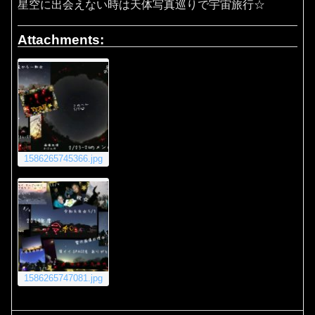
星空に出会えない時は天体写真巡りで宇宙旅行☆
Attachments:
1586265745366.jpg
1586265747081.jpg