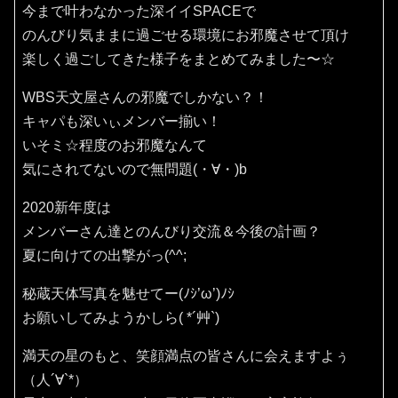
今まで叶わなかった深イイSPACEで
のんびり気ままに過ごせる環境にお邪魔させて頂け
楽しく過ごしてきた様子をまとめてみました〜☆
WBS天文屋さんの邪魔でしかない？！
キャパも深いぃメンバー揃い！
いそミ☆程度のお邪魔なんて
気にされてないので無問題(・∀・)b
2020新年度は
メンバーさん達とのんびり交流＆今後の計画？
夏に向けての出撃がっ(^^;
秘蔵天体写真を魅せてー(ﾉｼ’ω’)ﾉｼ
お願いしてみようかしら( *´艸`)
満天の星のもと、笑顔満点の皆さんに会えますよぅ
（人´∀`*）