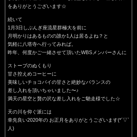
をありがとうございます☆
続いて
1月3日しぶんぎ座流星群極大を前に
月明かりはあるものの誰か1人は居るよね？と
気軽に八塔寺へ行ってみれば。
昨年、何度かご一緒させて頂いたWBSメンバーさんに
ストーブのぬくもり
甘さ控えめコーヒーに
美味しいチョコパイの甘さと絶妙なバランスの
差し入れを頂いちゃいました〜♪
満天の星空と贅の沢な差し入れをご馳走様でした☆
天の川を仰ぐ派には
幸先良い2020年の お正月をありがとうございます(*´▽`
人)