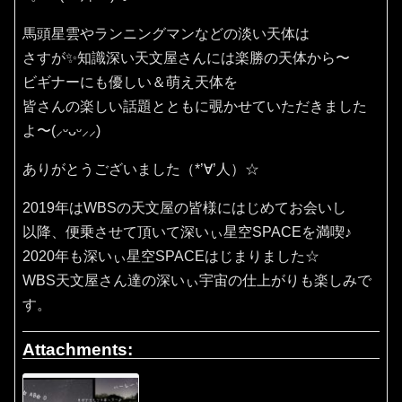
馬頭星雲やランニングマンなどの淡い天体は
さすが✨知識深い天文屋さんには楽勝の天体から〜
ビギナーにも優しい＆萌え天体を
皆さんの楽しい話題とともに覗かせていただきました
よ〜(⸝ᵕᴗᵕ⸝⸝)
ありがとうございました（*’∀’人）☆
2019年はWBSの天文屋の皆様にはじめてお会いし
以降、便乗させて頂いて深いぃ星空SPACEを満喫♪
2020年も深いぃ星空SPACEはじまりました☆
WBS天文屋さん達の深いぃ宇宙の仕上がりも楽しみで
す。
Attachments: