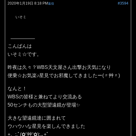
2020年1月19日 8:18 PM
#3594
返信
いそミ
こんばんは
いそミ☆です。
昨夜は久々？WBS天文屋さん出撃お天気になり
便乗☆お気楽♪星見でお邪魔してきましたー(〃艸〃)
なんと！
WBSの皆様と兼ねてより交流ある
50センチもの大型望遠鏡が登場✨
大きな望遠鏡達に囲まれて
ウハウハな星見を楽しんできました
+。:.ﾟ(✿˘艸˘✿):.｡+ﾟ