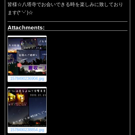
皆様☆八塔寺でお会いできる時を楽しみに致しており
ます(* ‘ᵕ’ )☆
Attachments:
1578490236904.jpg
1578490238854.jpg