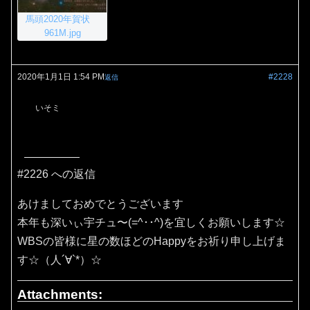
馬頭2020年賀状
961M.jpg
2020年1月1日 1:54 PM
#2228
返信
いそミ
#2226 への返信
あけましておめでとうございます
本年も深いぃ宇チュ〜(=^･･^)を宜しくお願いします☆
WBSの皆様に星の数ほどのHappyをお祈り申し上げま
す☆（人´∀`*）☆
Attachments: