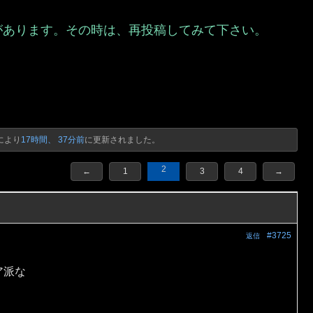
があります。その時は、再投稿してみて下さい。
）
により
17時間、 37分前
に更新されました。
2
←
1
3
4
→
#3725
返信
ア派な