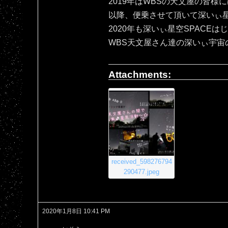
2019年はWBSの天文屋の皆様
以降、便乗させて頂いて深いぃ星空
2020年も深いぃ星空SPACEは
WBS天文屋さん達の深いぃ宇宙
Attachments:
received_598276794
290477.jpeg
2020年1月8日 10:41 PM