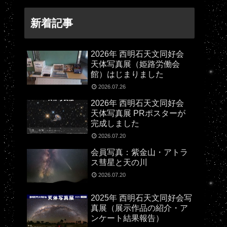
新着記事
2026年 西明石天文同好会
天体写真展（姫路労働会
館）はじまりました
2026.07.26
2026年 西明石天文同好会
天体写真展 PRポスターが
完成しました
2026.07.20
会員写真：紫金山・アトラ
ス彗星と天の川
2026.07.20
2025年 西明石天文同好会写
真展（展示作品の紹介・ア
ンケート結果報告）