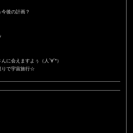
＆今後の計画？
ｼ
んに会えますよぅ（人´∀`*）
巡りで宇宙旅行☆