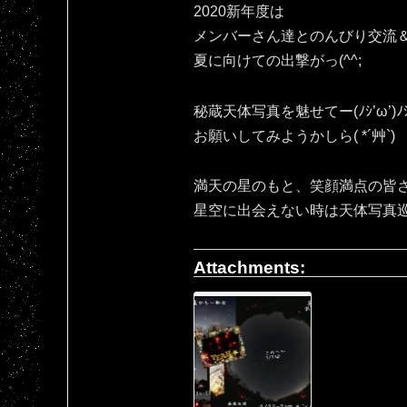
2020新年度は
メンバーさん達とのんびり交流
夏に向けての出撃がっ(^^;
秘蔵天体写真を魅せてー(ﾉｼ’ω’)ﾉ
お願いしてみようかしら( *´艸`)
満天の星のもと、笑顔満点の皆さ
星空に出会えない時は天体写真
Attachments: