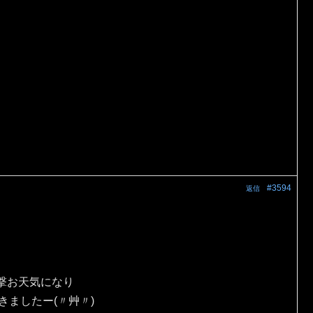
#3594
返信
撃お天気になり
きましたー(〃艸〃)