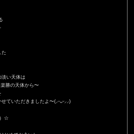
る
✨
した
の淡い天体は
は楽勝の天体から〜
を
ていただきましたよ〜(⸝ᵕᴗᵕ⸝⸝)
人）☆