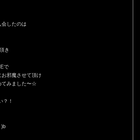
入会したのは
頂き
Eで
にお邪魔させて頂け
めてみました〜☆
い？！
)b