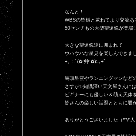
なんと！
WBSの皆様と兼ねてより交流あ
50センチもの大型望遠鏡が登場
大きな望遠鏡達に囲まれて
ウハウハな星見を楽しんできま
+。:.ﾟ(✿˘艸˘✿):.｡+ﾟ
馬頭星雲やランニングマンなど
さすが✨知識深い天文屋さんに
ビギナーにも優しい＆萌え天体
皆さんの楽しい話題とともに覗かせ
ありがとうございました（*’∀’