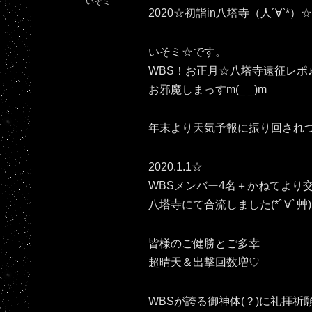
いそミ
2020☆初詣in八塔寺（人´∀`*）☆
いそミ☆です。
WBS！お正月☆八塔寺遠征レポ
お邪魔しまっすm(_ _)m
年末より天気予報に振り回され
2020.1.1☆
WBSメンバー4名＋かねてより
八塔寺にて合流しました(*ﾟ∀ﾟ艸)
皆様のご健勝とご多幸
超晴天＆出撃回数増♡
WBSが誇る御神体(？)に礼拝祈