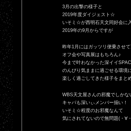
3月の出撃の様子と
2019年度ダイジェスト☆
いそミ☆が西明石天文同好会に
2019年の9月からですが
昨年1月にはガッツリ便乗させて
オフ会や写真展はもちろん♪
今まで叶わなかった深イイSPAC
のんびり気ままに過ごせる環境
楽しく過ごしてきた様子をまと
WBS天文屋さんの邪魔でしかな
キャパも深いぃメンバー揃い！
いそミ☆程度のお邪魔なんて
気にされてないので無問題(・∀・