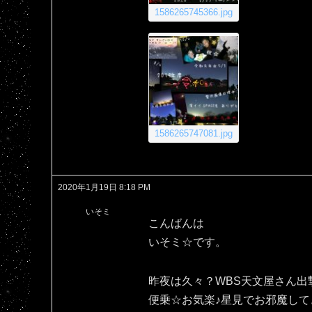
1586265745366.jpg
1586265747081.jpg
2020年1月19日 8:18 PM
いそミ
こんばんは
いそミ☆です。
昨夜は久々？WBS天文屋さん出
便乗☆お気楽♪星見でお邪魔して