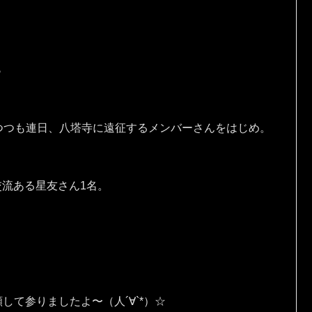
♪
つつも連日、八塔寺に遠征するメンバーさんをはじめ。
交流ある星友さん1名。
願して参りましたよ〜（人´∀`*）☆