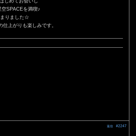
にはじめてお会いし
SPACEを満喫♪
じまりました☆
の仕上がりも楽しみです。
#2247
返信