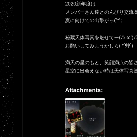
2020新年度は
メンバーさん達とのんびり交流
夏に向けての出撃がっ(^^;
秘蔵天体写真を魅せてー(ﾉｼ’ω’)ﾉ
お願いしてみようかしら( *´艸`)
満天の星のもと、笑顔満点の皆さ
星空に出会えない時は天体写真
Attachments: