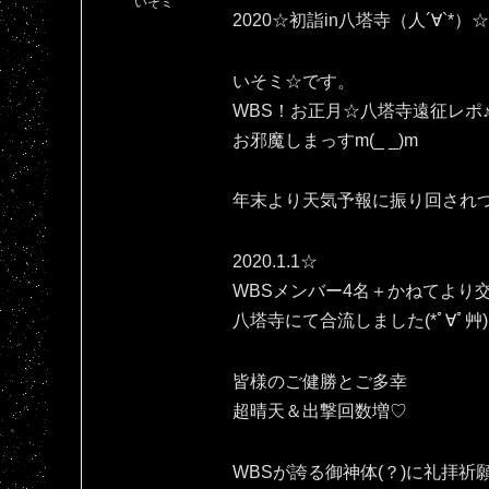
いそミ
2020☆初詣in八塔寺（人´∀`*）☆
いそミ☆です。
WBS！お正月☆八塔寺遠征レポ
お邪魔しまっすm(_ _)m
年末より天気予報に振り回され
2020.1.1☆
WBSメンバー4名＋かねてより
八塔寺にて合流しました(*ﾟ∀ﾟ艸)
皆様のご健勝とご多幸
超晴天＆出撃回数増♡
WBSが誇る御神体(？)に礼拝祈