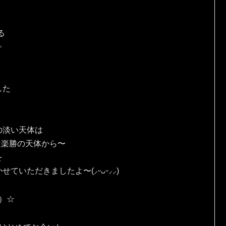
る
✨
した
の淡い天体は
は楽勝の天体から〜
を
ていただきましたよ〜(⸝ᵕᴗᵕ⸝⸝)
人）☆