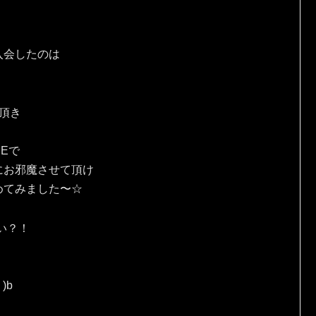
入会したのは
頂き
Eで
にお邪魔させて頂け
めてみました〜☆
い？！
)b