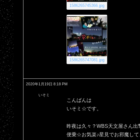
1586265745366.jpg
1586265747081.jpg
2020年1月19日 8:18 PM
いそミ
こんばんは
いそミ☆です。
昨夜は久々？WBS天文屋さん出
便乗☆お気楽♪星見でお邪魔して