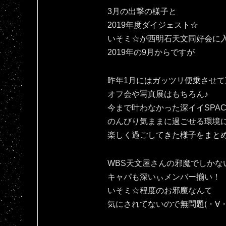
3月の出撃の様子と
2019年度ダイジェスト☆
いそミ☆が西明石天文同好会に
2019年の9月からですが
昨年1月にはガッツリ便乗させて
オフ会や写真展はもちろん♪
今まで叶わなかった深イイSPAC
のんびり気ままに過ごせる環境
楽しく過ごしてきた様子をまと
WBS天文屋さんの邪魔でしかな
キャパも深いぃメンバー揃い！
いそミ☆程度のお邪魔なんて
気にされてないので無問題(・∀・