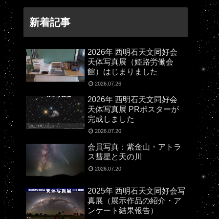
新着記事
2026年 西明石天文同好会
天体写真展（姫路労働会
館）はじまりました
2026.07.26
2026年 西明石天文同好会
天体写真展 PRポスターが
完成しました
2026.07.20
会員写真：紫金山・アトラ
ス彗星と天の川
2026.07.20
2025年 西明石天文同好会写
真展（展示作品の紹介・ア
ンケート結果報告）