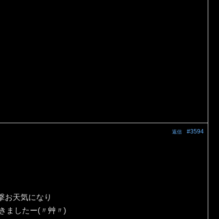
#3594
返信
撃お天気になり
きましたー(〃艸〃)