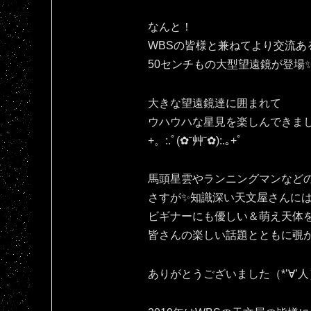
なんと！
WBSの皆様と兼ねてより交流あ
50センチもの大型望遠鏡が登場
大きな望遠鏡達に囲まれて
ウハウハな星見を楽しんできま
+。:.ﾟ(✿˘艸˘✿):.｡+ﾟ
馬頭星雲やランニングマンなど
さすが✨知識深い天文屋さんに
ビギナーにも優しい＆萌え天体
皆さんの楽しい話題とともに覗かせ
ありがとうございました（*’∀’