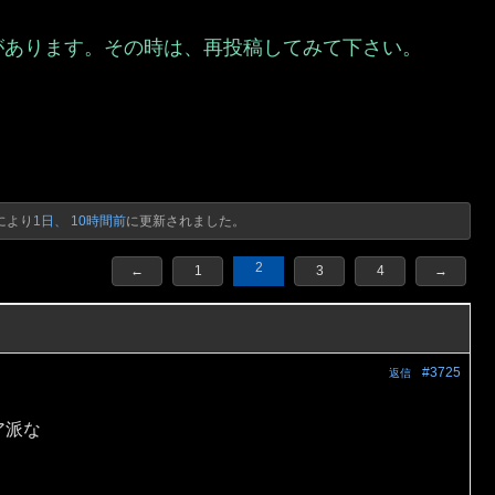
があります。その時は、再投稿してみて下さい。
）
により
1日、 10時間前
に更新されました。
2
←
1
3
4
→
#3725
返信
ア派な