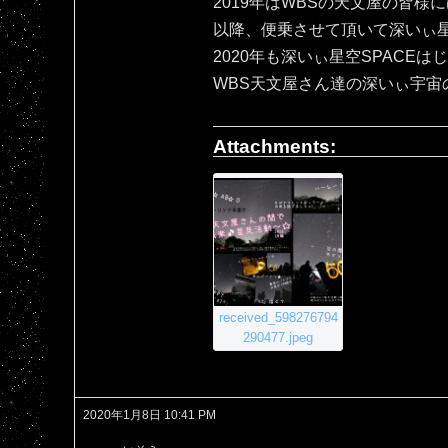
2019年はWBSの天文屋の皆様
以降、便乗させて頂いて深いぃ星空
2020年も深いぃ星空SPACEは
WBS天文屋さん達の深いぃ宇宙
Attachments:
received_598276794
290477.jpeg
2020年1月8日 10:41 PM