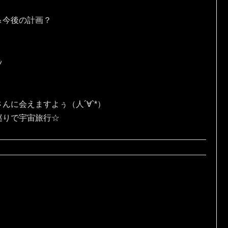
＆今後の計画？
ｼ
んに会えますよぅ（人´∀`*）
巡りで宇宙旅行☆