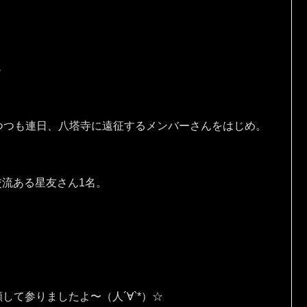
♪
つつも連日、八塔寺に遠征するメンバーさんをはじめ。
交流ある星友さん1名。
願して参りましたよ〜（人´∀`*）☆