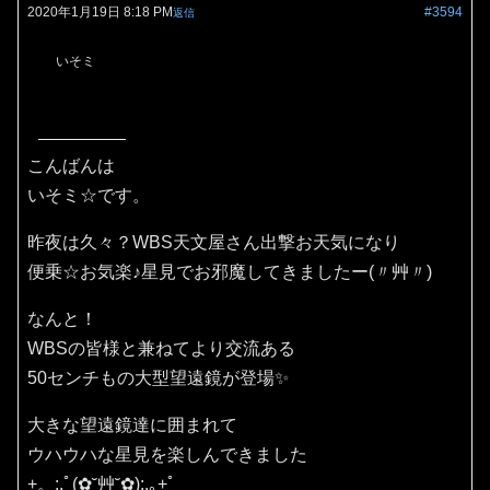
2020年1月19日 8:18 PM
#3594
返信
いそミ
こんばんは
いそミ☆です。
昨夜は久々？WBS天文屋さん出撃お天気になり
便乗☆お気楽♪星見でお邪魔してきましたー(〃艸〃)
なんと！
WBSの皆様と兼ねてより交流ある
50センチもの大型望遠鏡が登場✨
大きな望遠鏡達に囲まれて
ウハウハな星見を楽しんできました
+。:.ﾟ(✿˘艸˘✿):.｡+ﾟ