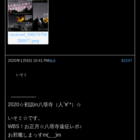
received_598276794
290477.jpeg
2020年1月8日 10:41 PM
#2247
返信
いそミ
2020☆初詣in八塔寺（人´∀`*）☆
いそミ☆です。
WBS！お正月☆八塔寺遠征レポ♪
お邪魔しまっすm(_ _)m