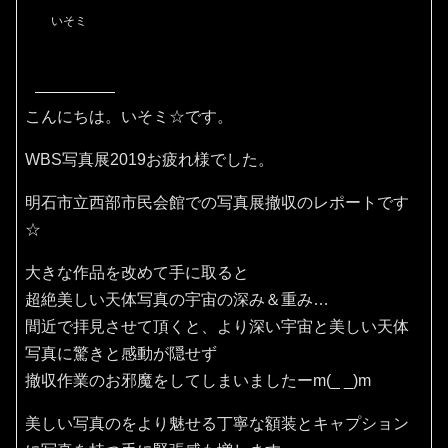
いそミ
こんにちは。いそミ☆です。
WBS写真展2019お疲れ様でした。
明石市立西部市民会館での写真展撤収のレポートです
☆
大きな作品を改めて手に取ると
超絶美しい天体写真の宇宙の深み＆重み…
間近で拝見させて頂くと、より深い宇宙と美しい天体
写真に驚きと感動が隠せず
撤収作業のお邪魔をしてしまいましたーm(_ _)m
美しい写真のをより魅せる丁寧な額装とキャプション