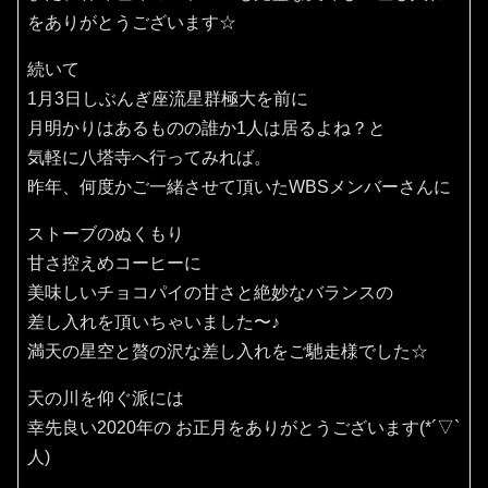
をありがとうございます☆
続いて
1月3日しぶんぎ座流星群極大を前に
月明かりはあるものの誰か1人は居るよね？と
気軽に八塔寺へ行ってみれば。
昨年、何度かご一緒させて頂いたWBSメンバーさんに
ストーブのぬくもり
甘さ控えめコーヒーに
美味しいチョコパイの甘さと絶妙なバランスの
差し入れを頂いちゃいました〜♪
満天の星空と贅の沢な差し入れをご馳走様でした☆
天の川を仰ぐ派には
幸先良い2020年の お正月をありがとうございます(*´▽`
人)