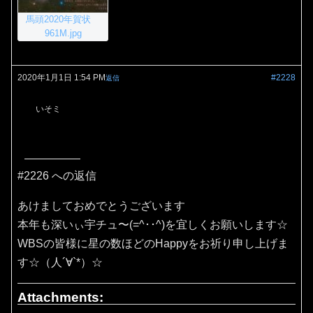
馬頭2020年賀状
961M.jpg
2020年1月1日 1:54 PM
#2228
返信
いそミ
#2226 への返信
あけましておめでとうございます
本年も深いぃ宇チュ〜(=^･･^)を宜しくお願いします☆
WBSの皆様に星の数ほどのHappyをお祈り申し上げま
す☆（人´∀`*）☆
Attachments: