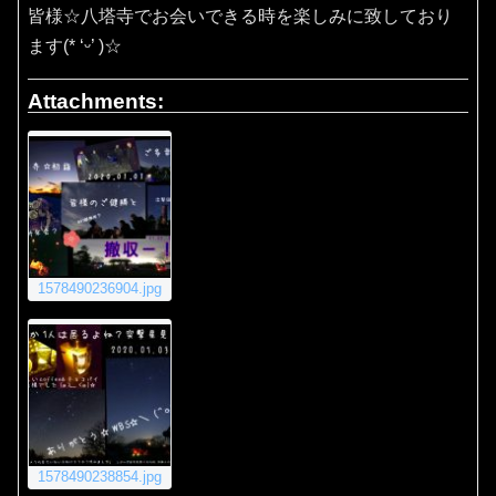
皆様☆八塔寺でお会いできる時を楽しみに致しており
ます(* ‘ᵕ’ )☆
Attachments:
1578490236904.jpg
1578490238854.jpg