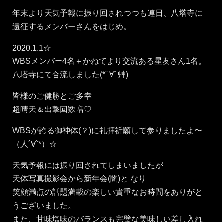
年末より天気予報に振り回されつつも連日、八塔寺に
遠征するメンバーさんをはじめ。
2020.1.1☆
WBSメンバー4名＋かねてより交流ある星友さん1名。
八塔寺にて合流しました(*ﾟ∀ﾟ艸)
皆様のご健勝とご多幸
超晴天＆出撃回数増♡
WBSが誇る御神体(？)に礼拝祈願して参りましたよ〜
（人´∀`*）☆
天気予報には振り回されてしまいましたが
天体写真撮影会から新年会(闇)と なり
笑顔満点の話題満載の楽しい貴重なお時間をありがと
うございました。
また、甘味塩味のバランスも完璧な美味しい差し入れ