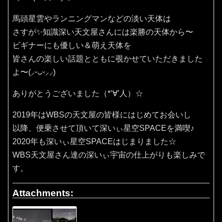
馬頭星雲やランニングマンなどの淡い天体は
さすが✨知識深い天文屋さんには楽勝の天体から〜
ビギナーにも優しい＆萌え天体を
皆さんの楽しい話題とともに覗かせていただきました
よ〜(⸝ᵕᴗᵕ⸝⸝)
ありがとうございました（*’∀’人）☆
2019年はWBSの天文屋の皆様にはじめてお会いし
以降、便乗させて頂いて深いぃ星空SPACEを満喫♪
2020年も深いぃ星空SPACEはじまりました☆
WBS天文屋さん達の深いぃ宇宙の仕上がりも楽しみで
す。
Attachments: