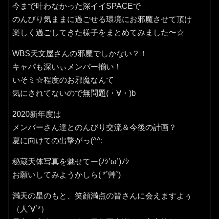
今まで叶わなかった深イイSPACEで
のんびり気ままに過ごせる環境にお邪魔させて頂け
楽しく過ごしてきた様子をまとめてみました〜☆
WBS天文屋さんの邪魔でしかない？！
キャパも深いぃメンバー揃い！
いそミ☆程度のお邪魔なんて
気にされてないので無問題(・∀・)b
2020新年度は
メンバーさん達とのんびり交流＆今後の計画？
夏に向けての出撃がっ(^^;
秘蔵天体写真を魅せてー(ﾉｼ’ω’)ﾉｼ
お願いしてみようかしら( *´艸`)
満天の星のもと、笑顔満点の皆さんに会えますよぅ
（人´∀`*）