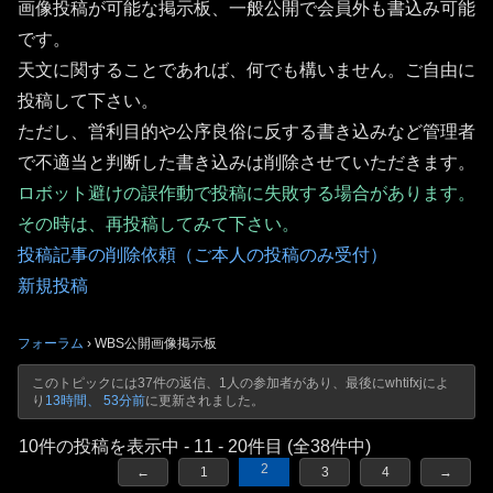
画像投稿が可能な掲示板、一般公開で会員外も書込み可能
です。
天文に関することであれば、何でも構いません。ご自由に
投稿して下さい。
ただし、営利目的や公序良俗に反する書き込みなど管理者
で不適当と判断した書き込みは削除させていただきます。
ロボット避けの誤作動で投稿に失敗する場合があります。
その時は、再投稿してみて下さい。
投稿記事の削除依頼（ご本人の投稿のみ受付）
新規投稿
フォーラム
›
WBS公開画像掲示板
このトピックには37件の返信、1人の参加者があり、最後に
whtifxj
によ
り
13時間、 53分前
に更新されました。
10件の投稿を表示中 - 11 - 20件目 (全38件中)
2
←
1
3
4
→