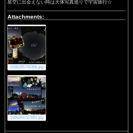
星空に出会えない時は天体写真巡りで宇宙旅行☆
Attachments:
1586265745366.jpg
1586265747081.jpg