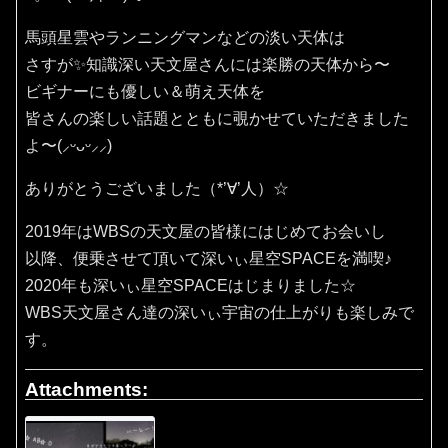
馬頭星雲やランニングマンなどの淡い天体は
さすが✨知識深い天文屋さんには楽勝の天体から〜
ビギナーにも優しい＆萌え天体を
皆さんの楽しい話題とともに覗かせていただきました
よ〜(⸝ᵕᴗᵕ⸝⸝)
ありがとうございました（*’∀’人）☆
2019年はWBSの天文屋の皆様にはじめてお会いし
以降、便乗させて頂いて深いぃ星空SPACEを満喫♪
2020年も深いぃ星空SPACEはじまりました☆
WBS天文屋さん達の深いぃ宇宙の仕上がりも楽しみで
す。
Attachments: