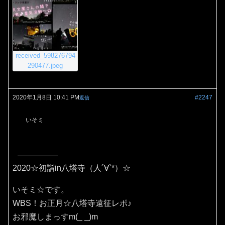
received_598276794
290477.jpeg
2020年1月8日 10:41 PM
#2247
返信
いそミ
2020☆初詣in八塔寺（人´∀`*）☆
いそミ☆です。
WBS！お正月☆八塔寺遠征レポ♪
お邪魔しまっすm(_ _)m