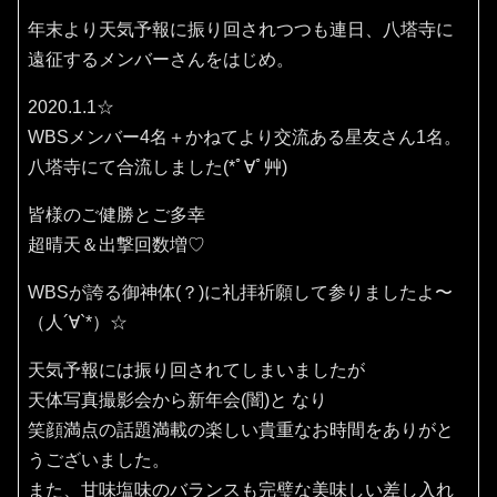
年末より天気予報に振り回されつつも連日、八塔寺に
遠征するメンバーさんをはじめ。
2020.1.1☆
WBSメンバー4名＋かねてより交流ある星友さん1名。
八塔寺にて合流しました(*ﾟ∀ﾟ艸)
皆様のご健勝とご多幸
超晴天＆出撃回数増♡
WBSが誇る御神体(？)に礼拝祈願して参りましたよ〜
（人´∀`*）☆
天気予報には振り回されてしまいましたが
天体写真撮影会から新年会(闇)と なり
笑顔満点の話題満載の楽しい貴重なお時間をありがと
うございました。
また、甘味塩味のバランスも完璧な美味しい差し入れ