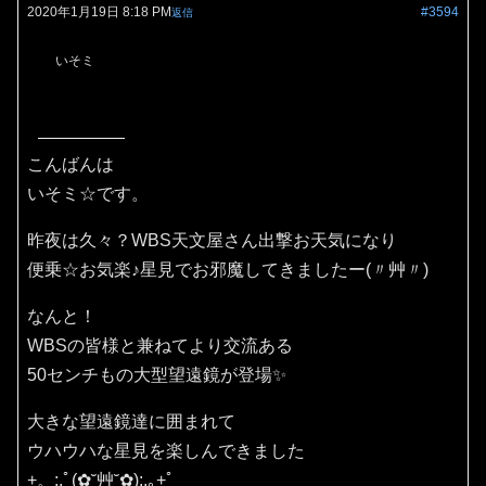
2020年1月19日 8:18 PM
#3594
返信
いそミ
こんばんは
いそミ☆です。
昨夜は久々？WBS天文屋さん出撃お天気になり
便乗☆お気楽♪星見でお邪魔してきましたー(〃艸〃)
なんと！
WBSの皆様と兼ねてより交流ある
50センチもの大型望遠鏡が登場✨
大きな望遠鏡達に囲まれて
ウハウハな星見を楽しんできました
+。:.ﾟ(✿˘艸˘✿):.｡+ﾟ