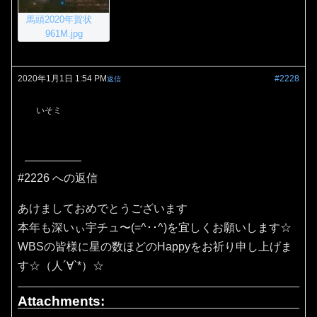
馬頭2020年賀状
961M.jpg
2020年1月1日 1:54 PM
#2228
返信
いそミ
#2226 への返信
あけましておめでとうございます
本年も深いぃ宇チュ〜(=^･･^)を宜しくお願いします☆
WBSの皆様に星の数ほどのHappyをお祈り申し上げま
す☆（人´∀`*）☆
Attachments: