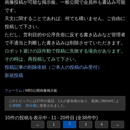
画像投稿が可能な掲示板、一般公開で会員外も書込み可能
です。
天文に関することであれば、何でも構いません。ご自由に
投稿して下さい。
ただし、営利目的や公序良俗に反する書き込みなど管理者
で不適当と判断した書き込みは削除させていただきます。
ロボット避けの誤作動で投稿に失敗する場合があります。
その時は、再投稿してみて下さい。
投稿記事の削除依頼（ご本人の投稿のみ受付）
新規投稿
フォーラム
›
WBS公開画像掲示板
このトピックには37件の返信、1人の参加者があり、最後に
lfibhdrf
によ
り
2時間、 26分前
に更新されました。
10件の投稿を表示中 - 11 - 20件目 (全38件中)
2
←
1
3
4
→