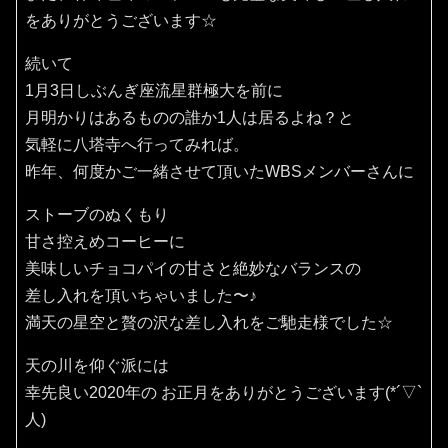
をありがとうございます☆
続いて
1月3日しぶんぎ座流星群極大を前に
月明かりはあるものの誰か1人は居るよね？と
気軽に八塔寺へ行ってみれば。
昨年、何度かご一緒させて頂いたWBSメンバーさんに
ストーブのぬくもり
甘さ控えめコーヒーに
美味しいチョコパイの甘さと絶妙なバランスの
差し入れを頂いちゃいました〜♪
満天の星空と贅の沢な差し入れをご馳走様でした☆
天の川を仰ぐ派には
幸先良い2020年の お正月をありがとうございます(*´▽`
人)