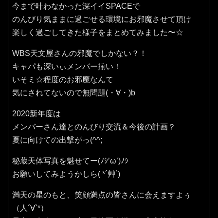
今まで叶わなかった深イイSPACEで
のんびり気ままに過ごせる環境にお邪魔させて頂け
楽しく過ごしてきた様子をまとめてみました〜☆
WBS天文屋さんの邪魔でしかない？！
キャパも深いぃメンバー揃い！
いそミ☆程度のお邪魔なんて
気にされてないので無問題(・∀・)b
2020新年度は
メンバーさん達とのんびり交流＆今後の計画？
夏に向けての出撃がっ(^^;
秘蔵天体写真を魅せてー(ﾉｼ’ω’)ﾉｼ
お願いしてみようかしら( *´艸`)
満天の星のもと、笑顔満点の皆さんに会えますよぅ
（人´∀`*）