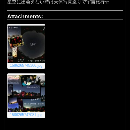
星空に出会えない時は天体写真巡りで宇宙旅行☆
Attachments:
1586265745366.jpg
1586265747081.jpg