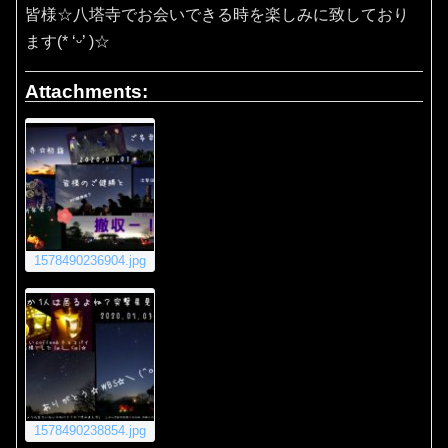
皆様☆八塔寺でお会いできる時を楽しみに致しており
ます(* ‘ᵕ’ )☆
Attachments:
1578490236904.jpg
1578490238854.jpg