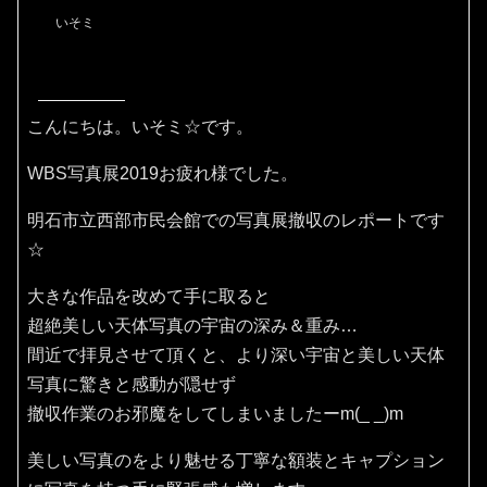
いそミ
こんにちは。いそミ☆です。
WBS写真展2019お疲れ様でした。
明石市立西部市民会館での写真展撤収のレポートです
☆
大きな作品を改めて手に取ると
超絶美しい天体写真の宇宙の深み＆重み…
間近で拝見させて頂くと、より深い宇宙と美しい天体
写真に驚きと感動が隠せず
撤収作業のお邪魔をしてしまいましたーm(_ _)m
美しい写真のをより魅せる丁寧な額装とキャプション