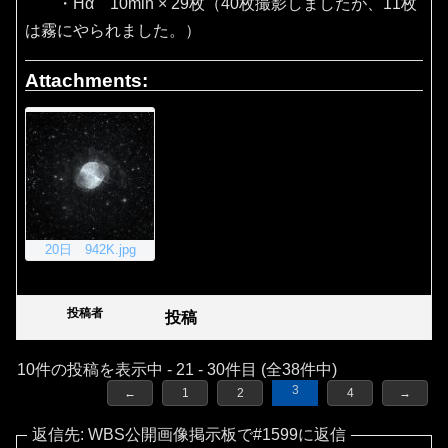
・Hα 10min × 29枚（40枚撮影しましたが、11枚
は霧にやられました。）
Attachments:
20日 942K.jpg
投稿者
投稿
10件の投稿を表示中 - 21 - 30件目 (全38件中)
3
←
1
2
4
→
返信先: WBS公開画像掲示板で#1599に返信