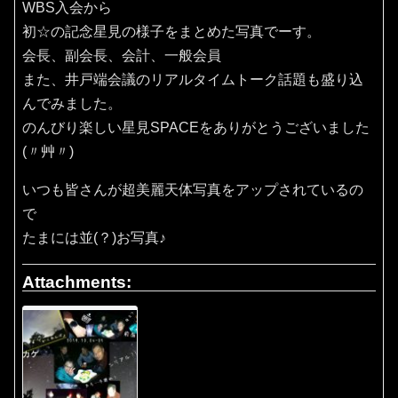
WBS入会から
初☆の記念星見の様子をまとめた写真でーす。
会長、副会長、会計、一般会員
また、井戸端会議のリアルタイムトーク話題も盛り込
んでみました。
のんびり楽しい星見SPACEをありがとうございました
(〃艸〃)
いつも皆さんが超美麗天体写真をアップされているの
で
たまには並(？)お写真♪
Attachments: