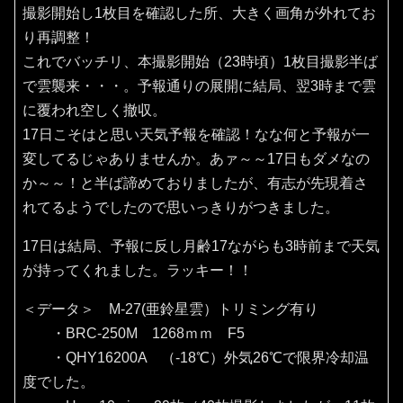
撮影開始し1枚目を確認した所、大きく画角が外れてお
り再調整！
これでバッチリ、本撮影開始（23時頃）1枚目撮影半ば
で雲襲来・・・。予報通りの展開に結局、翌3時まで雲
に覆われ空しく撤収。
17日こそはと思い天気予報を確認！なな何と予報が一
変してるじゃありませんか。あァ～～17日もダメなの
か～～！と半ば諦めておりましたが、有志が先現着さ
れてるようでしたので思いっきりがつきました。
17日は結局、予報に反し月齢17ながらも3時前まで天気
が持ってくれました。ラッキー！！
＜データ＞ M-27(亜鈴星雲）トリミング有り
・BRC-250M 1268ｍｍ F5
・QHY16200A （‐18℃）外気26℃で限界冷却温
度でした。