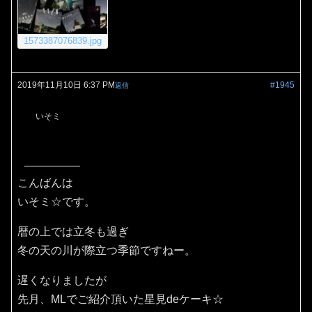
1573387076839.jpg
2019年11月10日 6:37 PM
#1945
返信
いそミ
こんばんは
いそミ☆です。
暦の上では立冬も過ぎ
冬の天の川が際立つ季節ですねー。
遅くなりましたが
先月、MLでご紹介頂いた星見deケーキ☆