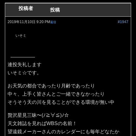
投稿者
投稿
2019年11月10日 9:20 PM
#1947
返信
いそミ
連投失礼します
いそミ☆です。
お天気の都合であったり月齢であったり
中々、上手く皆さんとご一緒できなかったり
そうそう天の川を見ることができる環境が無い中
贅沢星見三昧〜(ﾉ≧∀≦)ﾉ☆
天文雑誌を見ればWBSの名前！
望遠鏡メーカーさんのカレンダーにも毎年どなたか