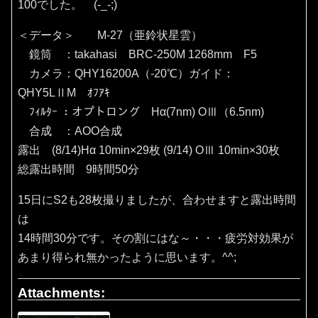
100でした。 (-_-;)
＜データ＞ M-27（亜鈴状星雲）
鏡筒 ：takahasi BRC-250M 1268mm F5
カメラ：QHY16200A（‐20℃）ガイド：
QHY5LⅡM ｵﾌｱｷ
ﾌｨﾙﾀｰ ：オプトロング Hα(7nm) OⅢ（6.5nm)
合成 ：AOO合成
露出 (8/14)Hα 10min×29枚 (9/14) OⅢ 10min×30枚
総露出時間 9時間50分
15日にS2も28枚撮りましたが、合わせますと露出時間
は
14時間30分です。その割にはな～・・・疲労対効果が
あまり得られ無かったように思います。^^;
Attachments: