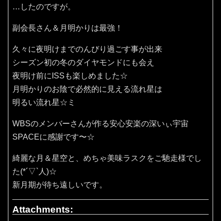
…したのですが。
副会長さん＆月明かりは最強！
久々に夜明けまでのんびり過ごす事が出来
シーズン初の冬のダイヤモンドにも会え
夜明け前にISSも楽しめました☆
月明かりのお陰で必然的に見える流れ星は
明るい流れ星☆ミ
WBSのメンバーさんが作る安心安楽の深いぃ宇宙
SPACEに感謝です〜☆
綺麗な月＆星空と、めちゃ美味ラスクをご馳走様でし
た(*´▽`人)☆
新月期が待ち遠しいです。
Attachments: