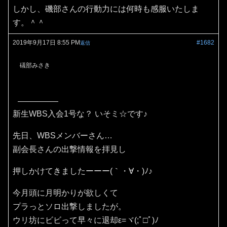
しかし、磯部さんの行動力には何時も感服いたしま
す。＾＾
2019年9月17日 8:55 PM
#1682
返信
礒部みさき
新生WBS入会1号な？ いそミ☆です♪
先日、WBSメンバーさん…
副会長さんの出撃情報を拝見し
押しかけてきましたーーー(｀・∀・)ﾉ♪
今月頭に月明かりが欲しくて
プラっとソロ出撃しましたが。
ウリ坊にビビって早々に退却ε=ヾ(;ﾟ□ﾟ)ﾉ