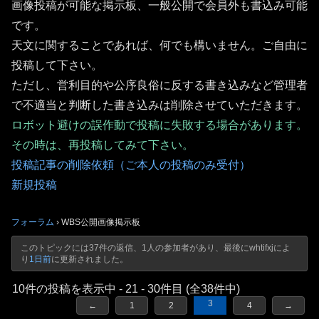
画像投稿が可能な掲示板、一般公開で会員外も書込み可能
です。
天文に関することであれば、何でも構いません。ご自由に
投稿して下さい。
ただし、営利目的や公序良俗に反する書き込みなど管理者
で不適当と判断した書き込みは削除させていただきます。
ロボット避けの誤作動で投稿に失敗する場合があります。
その時は、再投稿してみて下さい。
投稿記事の削除依頼（ご本人の投稿のみ受付）
新規投稿
フォーラム
›
WBS公開画像掲示板
このトピックには37件の返信、1人の参加者があり、最後に
whtifxj
によ
り
1日前
に更新されました。
10件の投稿を表示中 - 21 - 30件目 (全38件中)
3
←
1
2
4
→