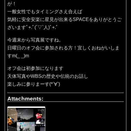
が！
一般女性でもタイミングさえ合えば
気軽に安全安楽に星見が出来るSPACEをありがとうご
ざいますﾟ+.ﾟ(´▽`人)ﾟ+.ﾟ
今週末から写真展ですね。
日曜日のオフ会に参加される方！宜しくおねがいしま
すm(_ _)m
オフ会は初参加になります
天体写真やWBSの歴史や伝統のお話し
楽しみに参りまーす(*´∀`)
Attachments: