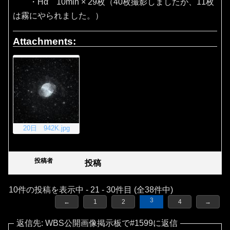
・Hα 10min × 29枚（40枚撮影しましたが、11枚
は霧にやられました。）
Attachments:
20日 942K.jpg
投稿者
投稿
10件の投稿を表示中 - 21 - 30件目 (全38件中)
3
←
1
2
4
→
返信先: WBS公開画像掲示板で#1599に返信