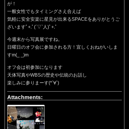
が！
一般女性でもタイミングさえ合えば
気軽に安全安楽に星見が出来るSPACEをありがとうご
ざいますﾟ+.ﾟ(´▽`人)ﾟ+.ﾟ
今週末から写真展ですね。
日曜日のオフ会に参加される方！宜しくおねがいしま
すm(_ _)m
オフ会は初参加になります
天体写真やWBSの歴史や伝統のお話し
楽しみに参りまーす(*´∀`)
Attachments: