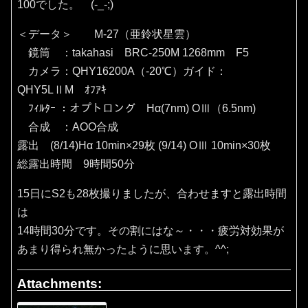
100でした。 (-_-;)
＜データ＞ M-27（亜鈴状星雲）
鏡筒 ：takahasi BRC-250M 1268mm F5
カメラ：QHY16200A（‐20℃）ガイド：
QHY5LⅡM ｵﾌｱｷ
ﾌｨﾙﾀｰ ：オプトロング Hα(7nm) OⅢ（6.5nm)
合成 ：AOO合成
露出 (8/14)Hα 10min×29枚 (9/14) OⅢ 10min×30枚
総露出時間 9時間50分
15日にS2も28枚撮りましたが、合わせますと露出時間
は
14時間30分です。その割にはな～・・・疲労対効果が
あまり得られ無かったように思います。^^;
Attachments: