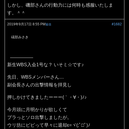
しかし、磯部さんの行動力には何時も感服いたしま
す。＾＾
2019年9月17日 8:55 PM
#1682
返信
礒部みさき
新生WBS入会1号な？ いそミ☆です♪
先日、WBSメンバーさん…
副会長さんの出撃情報を拝見し
押しかけてきましたーーー(｀・∀・)ﾉ♪
今月頭に月明かりが欲しくて
プラっとソロ出撃しましたが。
ウリ坊にビビって早々に退却ε=ヾ(;ﾟ□ﾟ)ﾉ