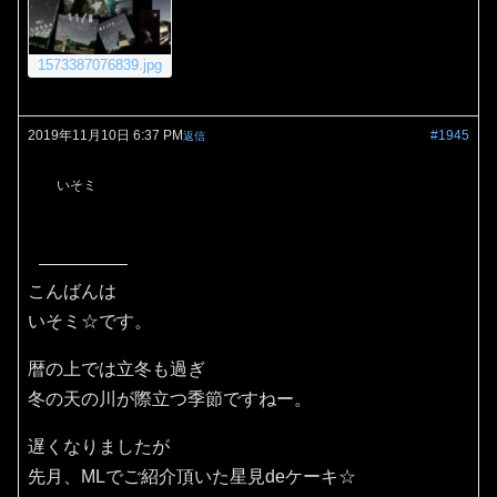
1573387076839.jpg
2019年11月10日 6:37 PM
#1945
返信
いそミ
こんばんは
いそミ☆です。
暦の上では立冬も過ぎ
冬の天の川が際立つ季節ですねー。
遅くなりましたが
先月、MLでご紹介頂いた星見deケーキ☆