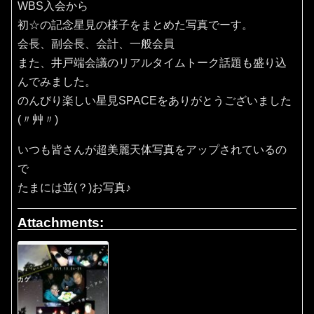
WBS入会から
初☆の記念星見の様子をまとめた写真でーす。
会長、副会長、会計、一般会員
また、井戸端会議のリアルタイムトーク話題も盛り込
んでみました。
のんびり楽しい星見SPACEをありがとうございました
(〃艸〃)
いつも皆さんが超美麗天体写真をアップされているの
で
たまには並(？)お写真♪
Attachments: