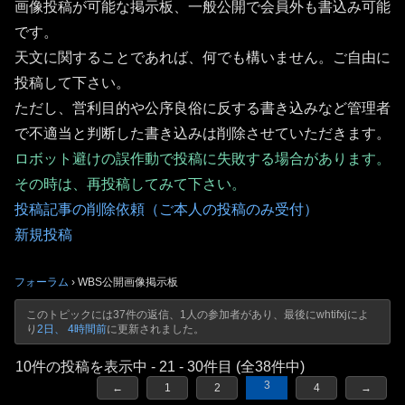
画像投稿が可能な掲示板、一般公開で会員外も書込み可能
です。
天文に関することであれば、何でも構いません。ご自由に
投稿して下さい。
ただし、営利目的や公序良俗に反する書き込みなど管理者
で不適当と判断した書き込みは削除させていただきます。
ロボット避けの誤作動で投稿に失敗する場合があります。
その時は、再投稿してみて下さい。
投稿記事の削除依頼（ご本人の投稿のみ受付）
新規投稿
フォーラム
›
WBS公開画像掲示板
このトピックには37件の返信、1人の参加者があり、最後に
whtifxj
によ
り
2日、 4時間前
に更新されました。
10件の投稿を表示中 - 21 - 30件目 (全38件中)
3
←
1
2
4
→