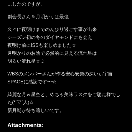
…したのですが。
副会長さん＆月明かりは最強！
久々に夜明けまでのんびり過ごす事が出来
シーズン初の冬のダイヤモンドにも会え
夜明け前にISSも楽しめました☆
月明かりのお陰で必然的に見える流れ星は
明るい流れ星☆ミ
WBSのメンバーさんが作る安心安楽の深いぃ宇宙
SPACEに感謝です〜☆
綺麗な月＆星空と、めちゃ美味ラスクをご馳走様でし
た(*´▽`人)☆
新月期が待ち遠しいです。
Attachments: