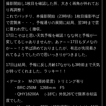
撮影開始し1枚目を確認した所、大きく画角が外れてお
り再調整！
これでバッチリ、本撮影開始（23時頃）1枚目撮影半ば
で雲襲来・・・。予報通りの展開に結局、翌3時まで雲
に覆われ空しく撤収。
17日こそはと思い天気予報を確認！なな何と予報が一
変してるじゃありませんか。あァ～～17日もダメなの
か～～！と半ば諦めておりましたが、有志が先現着さ
れてるようでしたので思いっきりがつきました。
17日は結局、予報に反し月齢17ながらも3時前まで天気
が持ってくれました。ラッキー！！
＜データ＞ M-27(亜鈴星雲）トリミング有り
・BRC-250M 1268ｍｍ F5
・QHY16200A （‐18℃）外気26℃で限界冷却温
度でした。