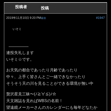
投稿者
投稿
2019年11月10日 9:20 PM
#1947
返信
いそミ
連投失礼します
いそミ☆です。
お天気の都合であったり月齢であったり
中々、上手く皆さんとご一緒できなかったり
そうそう天の川を見ることができる環境が無い中
贅沢星見三昧〜(ﾉ≧∀≦)ﾉ☆
天文雑誌を見ればWBSの名前！
望遠鏡メーカーさんのカレンダーにも毎年どなたか