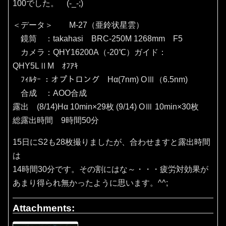
100でした。 (-_-;)
＜データ＞ M-27（亜鈴状星雲）
鏡筒 ：takahasi BRC-250M 1268mm F5
カメラ：QHY16200A（‐20℃）ガイド：
QHY5LⅡM ｵﾌｱｷ
ﾌｨﾙﾀｰ ：オプトロング Hα(7nm) OⅢ（6.5nm)
合成 ：AOO合成
露出 (8/14)Hα 10min×29枚 (9/14) OⅢ 10min×30枚
総露出時間 9時間50分
15日にS2も28枚撮りましたが、合わせますと露出時間
は
14時間30分です。その割にはな～・・・疲労対効果が
あまり得られ無かったように思います。^^;
Attachments: