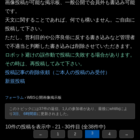
画像投稿が可能な掲示板、一般公開で会員外も書込み可能
です。
天文に関することであれば、何でも構いません。ご自由に
投稿して下さい。
ただし、営利目的や公序良俗に反する書き込みなど管理者
で不適当と判断した書き込みは削除させていただきます。
ロボット避けの誤作動で投稿に失敗する場合があります。
その時は、再投稿してみて下さい。
投稿記事の削除依頼（ご本人の投稿のみ受付）
新規投稿
フォーラム
›
WBS公開画像掲示板
このトピックには37件の返信、1人の参加者があり、最後に
whtifxj
によ
り
3日、 6時間前
に更新されました。
10件の投稿を表示中 - 21 - 30件目 (全38件中)
3
←
1
2
4
→