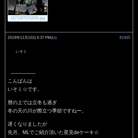
1573387076839.jpg
2019年11月10日 6:37 PM
#1945
返信
いそミ
こんばんは
いそミ☆です。
暦の上では立冬も過ぎ
冬の天の川が際立つ季節ですねー。
遅くなりましたが
先月、MLでご紹介頂いた星見deケーキ☆