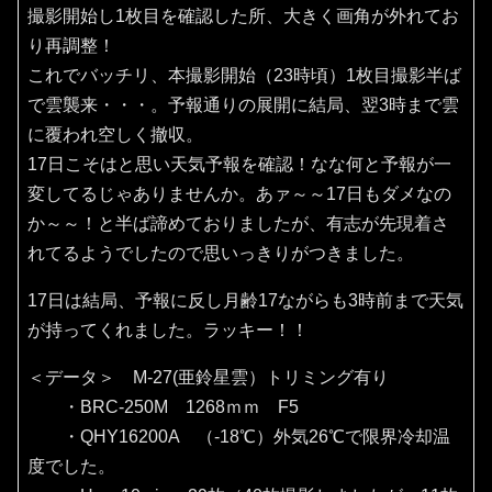
撮影開始し1枚目を確認した所、大きく画角が外れてお
り再調整！
これでバッチリ、本撮影開始（23時頃）1枚目撮影半ば
で雲襲来・・・。予報通りの展開に結局、翌3時まで雲
に覆われ空しく撤収。
17日こそはと思い天気予報を確認！なな何と予報が一
変してるじゃありませんか。あァ～～17日もダメなの
か～～！と半ば諦めておりましたが、有志が先現着さ
れてるようでしたので思いっきりがつきました。
17日は結局、予報に反し月齢17ながらも3時前まで天気
が持ってくれました。ラッキー！！
＜データ＞ M-27(亜鈴星雲）トリミング有り
・BRC-250M 1268ｍｍ F5
・QHY16200A （‐18℃）外気26℃で限界冷却温
度でした。