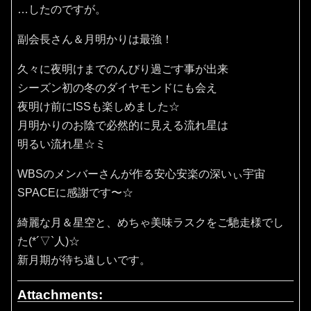
…したのですが。
副会長さん＆月明かりは最強！
久々に夜明けまでのんびり過ごす事が出来
シーズン初の冬のダイヤモンドにも会え
夜明け前にISSも楽しめました☆
月明かりのお陰で必然的に見える流れ星は
明るい流れ星☆ミ
WBSのメンバーさんが作る安心安楽の深いぃ宇宙
SPACEに感謝です〜☆
綺麗な月＆星空と、めちゃ美味ラスクをご馳走様でし
た(*´▽`人)☆
新月期が待ち遠しいです。
Attachments: