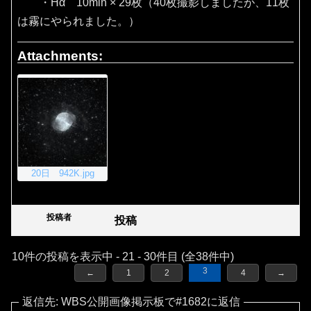
・Hα 10min × 29枚（40枚撮影しましたが、11枚
は霧にやられました。）
Attachments:
20日 942K.jpg
投稿者
投稿
10件の投稿を表示中 - 21 - 30件目 (全38件中)
3
←
1
2
4
→
返信先: WBS公開画像掲示板で#1682に返信