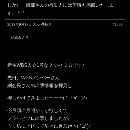
しかし、磯部さんの行動力には何時も感服いたしま
す。＾＾
2019年9月17日 8:55 PM
#1682
返信
礒部みさき
新生WBS入会1号な？ いそミ☆です♪
先日、WBSメンバーさん…
副会長さんの出撃情報を拝見し
押しかけてきましたーーー(｀・∀・)ﾉ♪
今月頭に月明かりが欲しくて
プラっとソロ出撃しましたが。
ウリ坊にビビって早々に退却ε=ヾ(;ﾟ□ﾟ)ﾉ