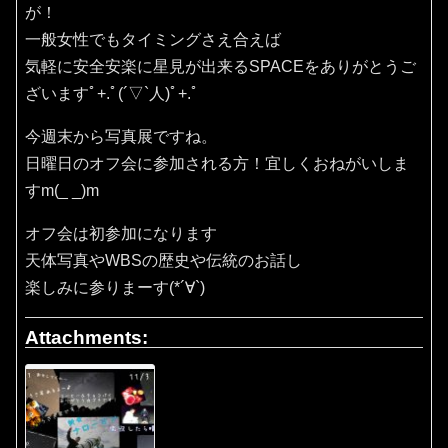
が！
一般女性でもタイミングさえ合えば
気軽に安全安楽に星見が出来るSPACEをありがとうご
ざいますﾟ+.ﾟ(´▽`人)ﾟ+.ﾟ
今週末から写真展ですね。
日曜日のオフ会に参加される方！宜しくおねがいしま
すm(_ _)m
オフ会は初参加になります
天体写真やWBSの歴史や伝統のお話し
楽しみに参りまーす(*´∀`)
Attachments: