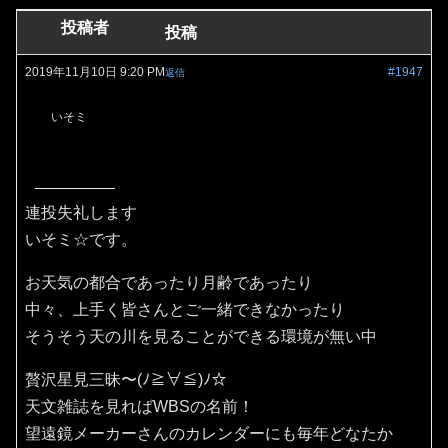
投稿者
投稿
2019年11月10日 9:20 PM
#1947
返信
いそミ
連投失礼します
いそミ☆です。
お天気の都合であったり月齢であったり
中々、上手く皆さんとご一緒できなかったり
そうそう天の川を見ることができる環境が無い中
贅沢星見三昧〜(ﾉ≧∀≦)ﾉ☆
天文雑誌を見ればWBSの名前！
望遠鏡メーカーさんのカレンダーにも毎年どなたか