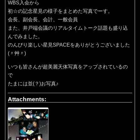
WBS入会から
初☆の記念星見の様子をまとめた写真でーす。
会長、副会長、会計、一般会員
また、井戸端会議のリアルタイムトーク話題も盛り込
んでみました。
のんびり楽しい星見SPACEをありがとうございました
(〃艸〃)
いつも皆さんが超美麗天体写真をアップされているの
で
たまには並(？)お写真♪
Attachments: