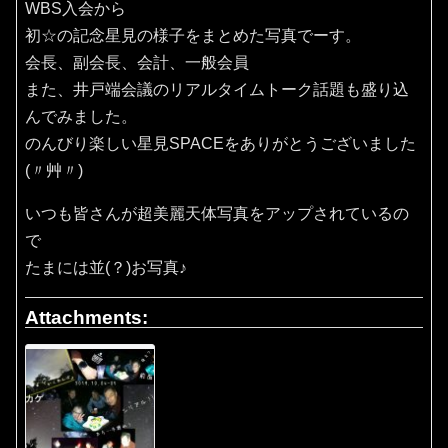
WBS入会から
初☆の記念星見の様子をまとめた写真でーす。
会長、副会長、会計、一般会員
また、井戸端会議のリアルタイムトーク話題も盛り込
んでみました。
のんびり楽しい星見SPACEをありがとうございました
(〃艸〃)
いつも皆さんが超美麗天体写真をアップされているの
で
たまには並(？)お写真♪
Attachments: