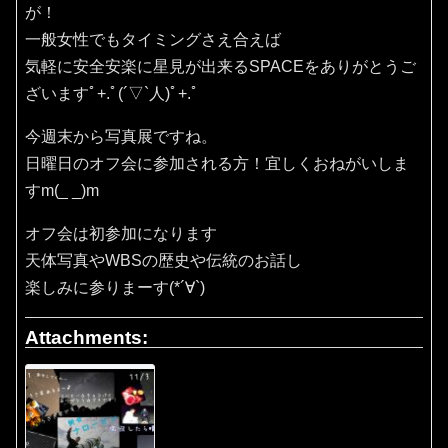
が！
一般女性でもタイミングさえ合えば
気軽に安全安楽に星見が出来るSPACEをありがとうご
ざいますﾟ+.ﾟ(´▽`人)ﾟ+.ﾟ
今週末から写真展ですね。
日曜日のオフ会に参加される方！宜しくおねがいしま
すm(_ _)m
オフ会は初参加になります
天体写真やWBSの歴史や伝統のお話し
楽しみに参りまーす(*´∀`)
Attachments: