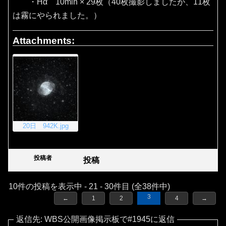
・Hα 10min × 29枚（40枚撮影しましたが、11枚
は霧にやられました。）
Attachments:
20日 942K.jpg
投稿者
投稿
10件の投稿を表示中 - 21 - 30件目 (全38件中)
3
←
1
2
4
→
返信先: WBS公開画像掲示板で#1945に返信