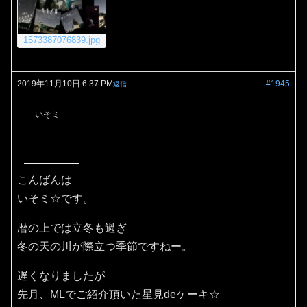
1573387076839.jpg
2019年11月10日 6:37 PM
#1945
返信
いそミ
こんばんは
いそミ☆です。
暦の上では立冬も過ぎ
冬の天の川が際立つ季節ですねー。
遅くなりましたが
先月、MLでご紹介頂いた星見deケーキ☆