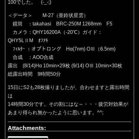
100でした。 (-_-;)
＜データ＞ M-27（亜鈴状星雲）
鏡筒 ：takahasi BRC-250M 1268mm F5
カメラ：QHY16200A（‐20℃）ガイド：
QHY5LⅡM ｵﾌｱｷ
ﾌｨﾙﾀｰ ：オプトロング Hα(7nm) OⅢ（6.5nm)
合成 ：AOO合成
露出 (8/14)Hα 10min×29枚 (9/14) OⅢ 10min×30枚
総露出時間 9時間50分
15日にS2も28枚撮りましたが、合わせますと露出時間
は
14時間30分です。その割にはな～・・・疲労対効果が
あまり得られ無かったように思います。^^;
Attachments: