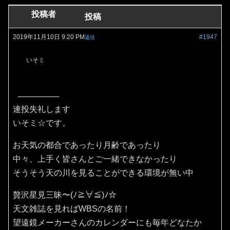
投稿者
投稿
2019年11月10日 9:20 PM
#1947
返信
いそミ
連投失礼します
いそミ☆です。
お天気の都合であったり月齢であったり
中々、上手く皆さんとご一緒できなかったり
そうそう天の川を見ることができる環境が無い中
贅沢星見三昧〜(ﾉ≧∀≦)ﾉ☆
天文雑誌を見ればWBSの名前！
望遠鏡メーカーさんのカレンダーにも毎年どなたか