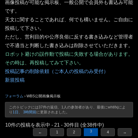
画像投稿が可能な掲示板、一般公開で会員外も書込み可能
です。
天文に関することであれば、何でも構いません。ご自由に
投稿して下さい。
ただし、営利目的や公序良俗に反する書き込みなど管理者
で不適当と判断した書き込みは削除させていただきます。
ロボット避けの誤作動で投稿に失敗する場合があります。
その時は、再投稿してみて下さい。
投稿記事の削除依頼（ご本人の投稿のみ受付）
新規投稿
フォーラム
›
WBS公開画像掲示板
このトピックには37件の返信、1人の参加者があり、最後に
whtifxj
によ
り
1日、 3時間前
に更新されました。
10件の投稿を表示中 - 21 - 30件目 (全38件中)
3
←
1
2
4
→