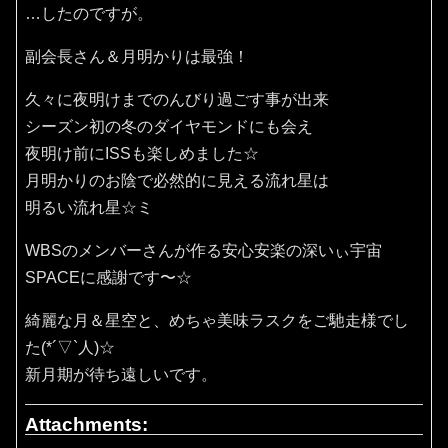
…したのですが。
副会長さん＆月明かりは最強！
久々に夜明けまでのんびり過ごす事が出来
シーズン初の冬のダイヤモンドにも会え
夜明け前にISSも楽しめました☆
月明かりのお陰で必然的に見える流れ星は
明るい流れ星☆ミ
WBSのメンバーさんが作る安心安楽の深いぃ宇宙
SPACEに感謝です〜☆
綺麗な月＆星空と、めちゃ美味ラスクをご馳走様でし
た(*´▽`人)☆
新月期が待ち遠しいです。
Attachments: