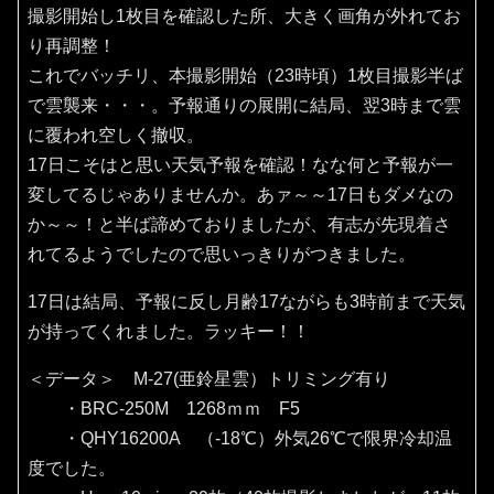
撮影開始し1枚目を確認した所、大きく画角が外れてお
り再調整！
これでバッチリ、本撮影開始（23時頃）1枚目撮影半ば
で雲襲来・・・。予報通りの展開に結局、翌3時まで雲
に覆われ空しく撤収。
17日こそはと思い天気予報を確認！なな何と予報が一
変してるじゃありませんか。あァ～～17日もダメなの
か～～！と半ば諦めておりましたが、有志が先現着さ
れてるようでしたので思いっきりがつきました。
17日は結局、予報に反し月齢17ながらも3時前まで天気
が持ってくれました。ラッキー！！
＜データ＞ M-27(亜鈴星雲）トリミング有り
・BRC-250M 1268ｍｍ F5
・QHY16200A （‐18℃）外気26℃で限界冷却温
度でした。