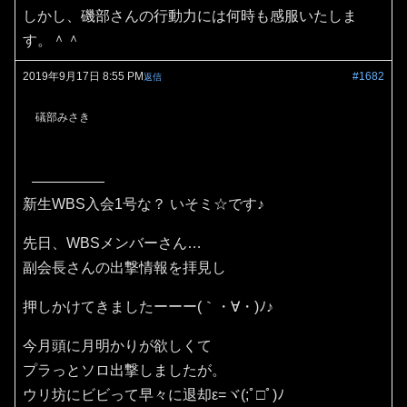
しかし、磯部さんの行動力には何時も感服いたしま
す。＾＾
2019年9月17日 8:55 PM
#1682
返信
礒部みさき
新生WBS入会1号な？ いそミ☆です♪
先日、WBSメンバーさん…
副会長さんの出撃情報を拝見し
押しかけてきましたーーー(｀・∀・)ﾉ♪
今月頭に月明かりが欲しくて
プラっとソロ出撃しましたが。
ウリ坊にビビって早々に退却ε=ヾ(;ﾟ□ﾟ)ﾉ