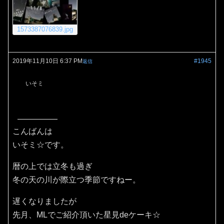
1573387076839.jpg
2019年11月10日 6:37 PM
#1945
返信
いそミ
こんばんは
いそミ☆です。
暦の上では立冬も過ぎ
冬の天の川が際立つ季節ですねー。
遅くなりましたが
先月、MLでご紹介頂いた星見deケーキ☆