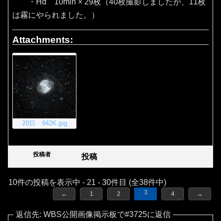
・Hα 10min × 29枚（40枚撮影しましたが、11枚
は霧にやられました。）
Attachments:
20日 942K.jpg
投稿者
投稿
10件の投稿を表示中 - 21 - 30件目 (全38件中)
3
←
1
2
4
→
返信先: WBS公開画像掲示板で#3725に返信