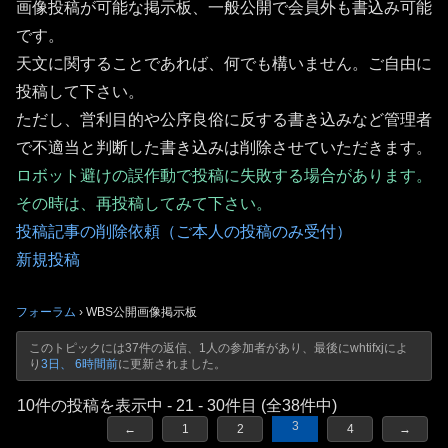
画像投稿が可能な掲示板、一般公開で会員外も書込み可能
です。
天文に関することであれば、何でも構いません。ご自由に
投稿して下さい。
ただし、営利目的や公序良俗に反する書き込みなど管理者
で不適当と判断した書き込みは削除させていただきます。
ロボット避けの誤作動で投稿に失敗する場合があります。
その時は、再投稿してみて下さい。
投稿記事の削除依頼（ご本人の投稿のみ受付）
新規投稿
フォーラム
›
WBS公開画像掲示板
このトピックには37件の返信、1人の参加者があり、最後に
whtifxj
によ
り
3日、 6時間前
に更新されました。
10件の投稿を表示中 - 21 - 30件目 (全38件中)
3
←
1
2
4
→