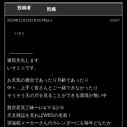
投稿者
投稿
2019年11月10日 9:20 PM
#1947
返信
いそミ
連投失礼します
いそミ☆です。
お天気の都合であったり月齢であったり
中々、上手く皆さんとご一緒できなかったり
そうそう天の川を見ることができる環境が無い中
贅沢星見三昧〜(ﾉ≧∀≦)ﾉ☆
天文雑誌を見ればWBSの名前！
望遠鏡メーカーさんのカレンダーにも毎年どなたか