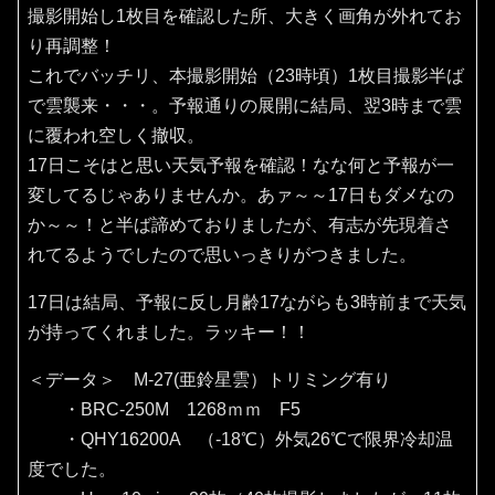
撮影開始し1枚目を確認した所、大きく画角が外れてお
り再調整！
これでバッチリ、本撮影開始（23時頃）1枚目撮影半ば
で雲襲来・・・。予報通りの展開に結局、翌3時まで雲
に覆われ空しく撤収。
17日こそはと思い天気予報を確認！なな何と予報が一
変してるじゃありませんか。あァ～～17日もダメなの
か～～！と半ば諦めておりましたが、有志が先現着さ
れてるようでしたので思いっきりがつきました。
17日は結局、予報に反し月齢17ながらも3時前まで天気
が持ってくれました。ラッキー！！
＜データ＞ M-27(亜鈴星雲）トリミング有り
・BRC-250M 1268ｍｍ F5
・QHY16200A （‐18℃）外気26℃で限界冷却温
度でした。