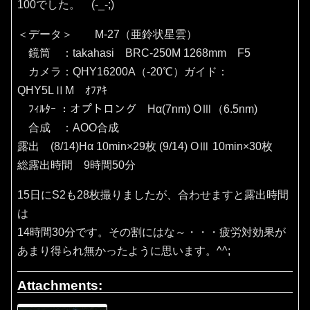
100でした。 (-_-;)
＜データ＞ M-27（亜鈴状星雲）
鏡筒 ：takahasi BRC-250M 1268mm F5
カメラ：QHY16200A（‐20℃）ガイド：
QHY5LⅡM ｵﾌｱｷ
ﾌｨﾙﾀｰ ：オプトロング Hα(7nm) OⅢ（6.5nm)
合成 ：AOO合成
露出 (8/14)Hα 10min×29枚 (9/14) OⅢ 10min×30枚
総露出時間 9時間50分
15日にS2も28枚撮りましたが、合わせますと露出時間
は
14時間30分です。その割にはな～・・・疲労対効果が
あまり得られ無かったように思います。^^;
Attachments: