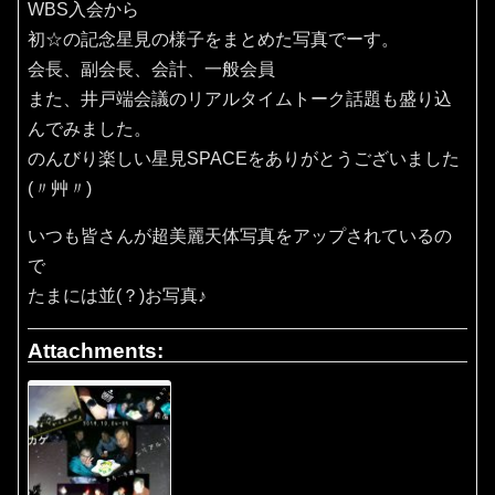
WBS入会から
初☆の記念星見の様子をまとめた写真でーす。
会長、副会長、会計、一般会員
また、井戸端会議のリアルタイムトーク話題も盛り込
んでみました。
のんびり楽しい星見SPACEをありがとうございました
(〃艸〃)
いつも皆さんが超美麗天体写真をアップされているの
で
たまには並(？)お写真♪
Attachments: