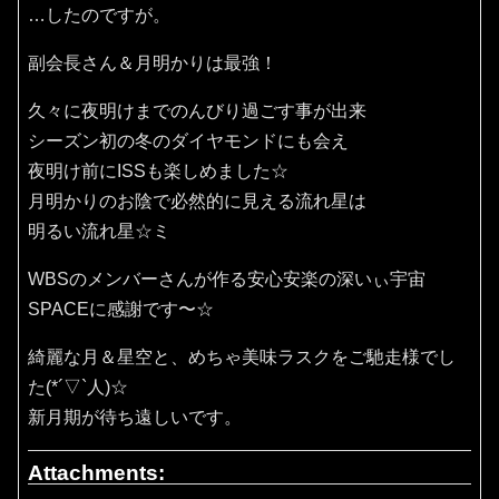
…したのですが。
副会長さん＆月明かりは最強！
久々に夜明けまでのんびり過ごす事が出来
シーズン初の冬のダイヤモンドにも会え
夜明け前にISSも楽しめました☆
月明かりのお陰で必然的に見える流れ星は
明るい流れ星☆ミ
WBSのメンバーさんが作る安心安楽の深いぃ宇宙
SPACEに感謝です〜☆
綺麗な月＆星空と、めちゃ美味ラスクをご馳走様でし
た(*´▽`人)☆
新月期が待ち遠しいです。
Attachments: