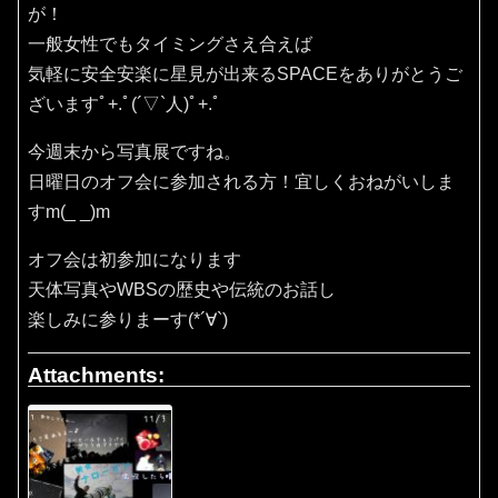
が！
一般女性でもタイミングさえ合えば
気軽に安全安楽に星見が出来るSPACEをありがとうご
ざいますﾟ+.ﾟ(´▽`人)ﾟ+.ﾟ
今週末から写真展ですね。
日曜日のオフ会に参加される方！宜しくおねがいしま
すm(_ _)m
オフ会は初参加になります
天体写真やWBSの歴史や伝統のお話し
楽しみに参りまーす(*´∀`)
Attachments: