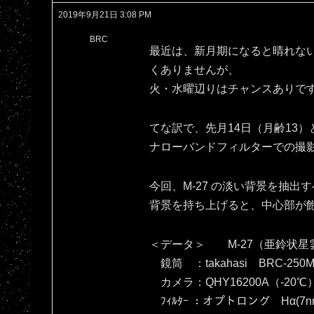
2019年9月21日 3:08 PM
BRC
最近は、新月期になると晴れな
くありませんが、
火・水曜辺りはチャンスありで
てな訳で、先月14日（月齢13）
ナローバンドフィルターでの撮
今回、M-27 の淡い背景を抽
背景を持ち上げると、中心部が飽和し
＜データ＞ M-27（亜鈴状星
鏡筒 ：takahasi BRC-250M
カメラ：QHY16200A（‐20℃
ﾌｨﾙﾀｰ ：オプトロング Hα(7nm