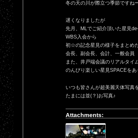
冬の天の川が際立つ季節ですね
遅くなりましたが
先月、MLでご紹介頂いた星見d
WBS入会から
初☆の記念星見の様子をまとめ
会長、副会長、会計、一般会員
また、井戸端会議のリアルタイ
のんびり楽しい星見SPACEをあ
いつも皆さんが超美麗天体写真
たまには並(？)お写真♪
Attachments: