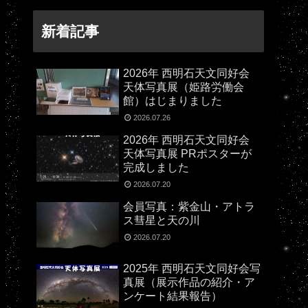
新着記事
2026年 西明石天文同好会
天体写真展（姫路労働会
館）はじまりました
2026.07.26
2026年 西明石天文同好会
天体写真展 PRポスターが
完成しました
2026.07.20
会員写真：紫金山・アトラ
ス彗星と天の川
2026.07.20
2025年 西明石天文同好会写
真展（展示作品の紹介・ア
ンケート結果報告）