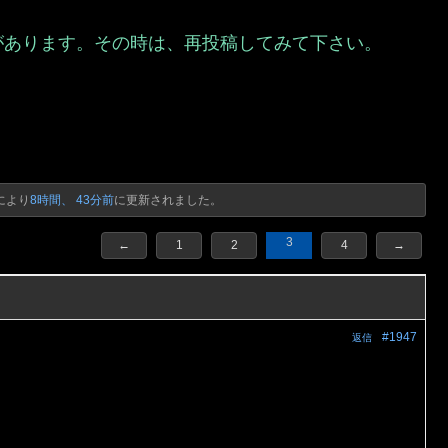
があります。その時は、再投稿してみて下さい。
）
により
8時間、 43分前
に更新されました。
3
←
1
2
4
→
#1947
返信