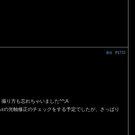
#1722
返信
。
撮り方も忘れちゃいました^^;A
らεの光軸修正のチェックをする予定でしたが、さっぱり