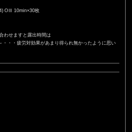
4) OⅢ 10min×30枚
、合わせますと露出時間は
な～・・・疲労対効果があまり得られ無かったように思い