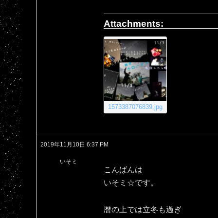
Attachments:
1573387076839.jpg
2019年11月10日 6:37 PM
いそミ
こんばんは
いそミ☆です。
暦の上では立冬も過ぎ