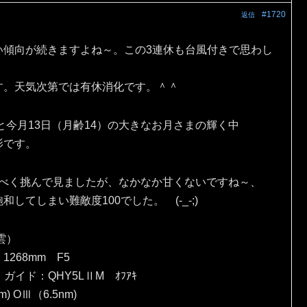
#1720
返信
い傾向が続きますよね～。この3連休も台風付きで思わし
す。天気次第では有休消化です。＾＾
と今月13日（月齢14）の大きなお月さまの輝く中
影です。
出すべく挑んで見ましたが、なかなか甘くないですね～、
てしまい難敵度100でした。 (-_-;)
雲）
 1268mm F5
）ガイド：QHY5LⅡM ｵﾌｱｷ
) OⅢ（6.5nm)