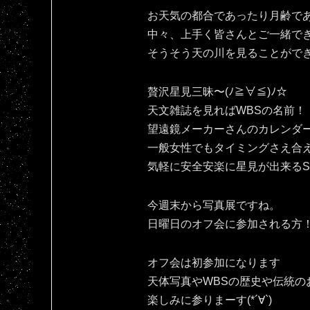
お天気の都合であったり月齢で
中々、上手く皆さんとご一緒で
そうそう天の川を見ることがで
贅沢星見三昧〜(ﾉ≧∀≦)ﾉ☆
天文雑誌を見ればWBSの名前！
望遠鏡メーカーさんのカレンダ
一般女性でもタイミングさえ合
気軽に安全安楽に星見が出来るSPAC
今週末から写真展ですね。
日曜日のオフ会に参加される方！宜
オフ会は初参加になります
天体写真やWBSの歴史や伝統の
楽しみに参りまーす(*´∀`)