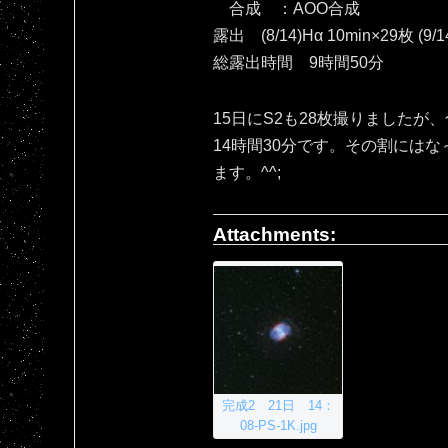
合成 ：AOO合成
露出 (8/14)Hα 10min×29枚 (9/1
総露出時間 9時間50分
15日にS2も28枚撮りましたが
14時間30分です。その割には
ます。^^;
Attachments:
完成2 21日 14：
08-PS-1K.jpg