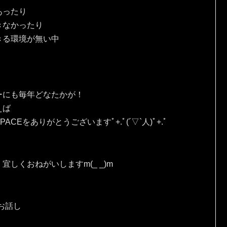
あったり
きなかったり
きる環境が無い中
ーにも毎年どなたかが！
えば
Eをありがとうございますﾟ+.ﾟ(´▽`人)ﾟ+.ﾟ
しくおねがいしますm(_ _)m
お話し