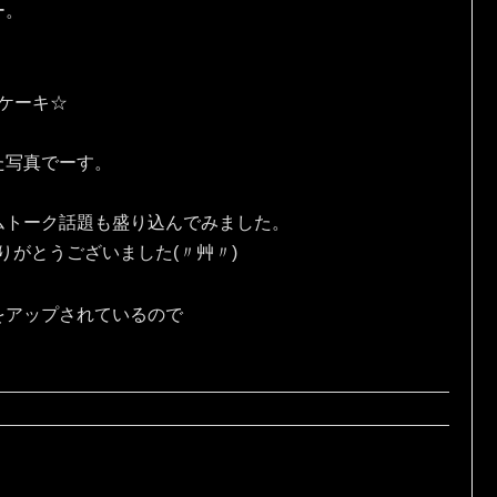
ー。
eケーキ☆
た写真でーす。
ムトーク話題も盛り込んでみました。
りがとうございました(〃艸〃)
をアップされているので