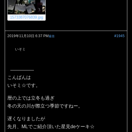
1573387076839.jpg
2019年11月10日 6:37 PM
#1945
返信
いそミ
こんばんは
いそミ☆です。
暦の上では立冬も過ぎ
冬の天の川が際立つ季節ですねー。
遅くなりましたが
先月、MLでご紹介頂いた星見deケーキ☆