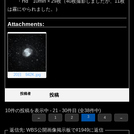
・Hα 10min × 29枚（40枚撮影しましたが、11枚
は霧にやられました。）
Attachments:
20日 942K.jpg
投稿者
投稿
10件の投稿を表示中 - 21 - 30件目 (全38件中)
3
←
1
2
4
→
返信先: WBS公開画像掲示板で#1949に返信