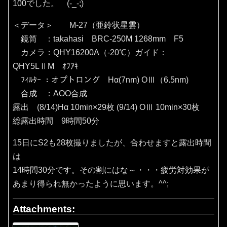
100でした。 (-_-;)
＜データ＞ M-27（亜鈴状星雲）
鏡筒 ：takahasi BRC-250M 1268mm F5
カメラ：QHY16200A（‐20℃）ガイド：
QHY5LⅡM ｵﾌｱｷ
ﾌｨﾙﾀｰ ：オプトロング Hα(7nm) OⅢ（6.5nm)
合成 ：AOO合成
露出 (8/14)Hα 10min×29枚 (9/14) OⅢ 10min×30枚
総露出時間 9時間50分
15日にS2も28枚撮りましたが、合わせますと露出時間
は
14時間30分です。その割にはな～・・・疲労対効果が
あまり得られ無かったように思います。^^;
Attachments: