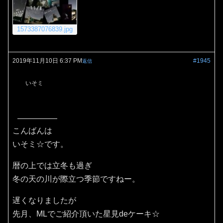
1573387076839.jpg
2019年11月10日 6:37 PM
#1945
返信
いそミ
こんばんは
いそミ☆です。
暦の上では立冬も過ぎ
冬の天の川が際立つ季節ですねー。
遅くなりましたが
先月、MLでご紹介頂いた星見deケーキ☆