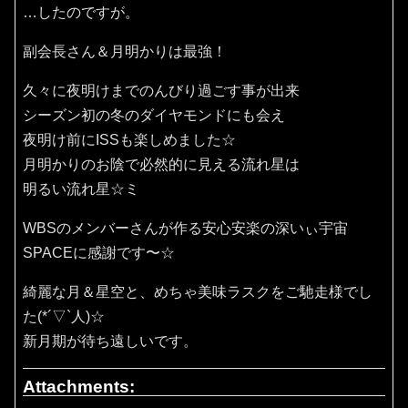
…したのですが。
副会長さん＆月明かりは最強！
久々に夜明けまでのんびり過ごす事が出来
シーズン初の冬のダイヤモンドにも会え
夜明け前にISSも楽しめました☆
月明かりのお陰で必然的に見える流れ星は
明るい流れ星☆ミ
WBSのメンバーさんが作る安心安楽の深いぃ宇宙
SPACEに感謝です〜☆
綺麗な月＆星空と、めちゃ美味ラスクをご馳走様でし
た(*´▽`人)☆
新月期が待ち遠しいです。
Attachments: