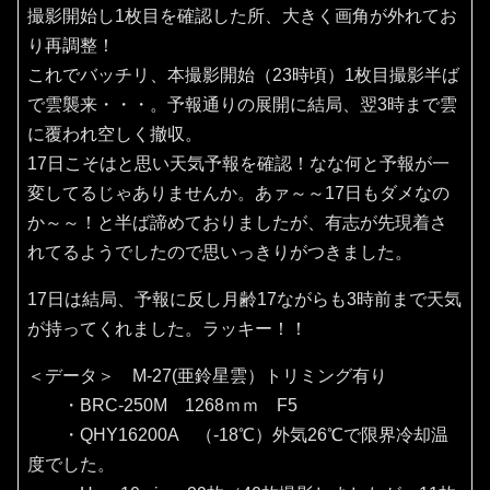
撮影開始し1枚目を確認した所、大きく画角が外れてお
り再調整！
これでバッチリ、本撮影開始（23時頃）1枚目撮影半ば
で雲襲来・・・。予報通りの展開に結局、翌3時まで雲
に覆われ空しく撤収。
17日こそはと思い天気予報を確認！なな何と予報が一
変してるじゃありませんか。あァ～～17日もダメなの
か～～！と半ば諦めておりましたが、有志が先現着さ
れてるようでしたので思いっきりがつきました。
17日は結局、予報に反し月齢17ながらも3時前まで天気
が持ってくれました。ラッキー！！
＜データ＞ M-27(亜鈴星雲）トリミング有り
・BRC-250M 1268ｍｍ F5
・QHY16200A （‐18℃）外気26℃で限界冷却温
度でした。