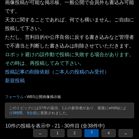
画像投稿が可能な掲示板、一般公開で会員外も書込み可能
です。
天文に関することであれば、何でも構いません。ご自由に
投稿して下さい。
ただし、営利目的や公序良俗に反する書き込みなど管理者
で不適当と判断した書き込みは削除させていただきます。
ロボット避けの誤作動で投稿に失敗する場合があります。
その時は、再投稿してみて下さい。
投稿記事の削除依頼（ご本人の投稿のみ受付）
新規投稿
フォーラム
›
WBS公開画像掲示板
このトピックには37件の返信、1人の参加者があり、最後に
whtifxj
によ
り
9時間、 6分前
に更新されました。
10件の投稿を表示中 - 21 - 30件目 (全38件中)
3
←
1
2
4
→