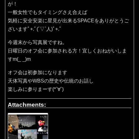
が！
一般女性でもタイミングさえ合えば
気軽に安全安楽に星見が出来るSPACEをありがとうご
ざいますﾟ+.ﾟ(´▽`人)ﾟ+.ﾟ
今週末から写真展ですね。
日曜日のオフ会に参加される方！宜しくおねがいしま
すm(_ _)m
オフ会は初参加になります
天体写真やWBSの歴史や伝統のお話し
楽しみに参りまーす(*´∀`)
Attachments: