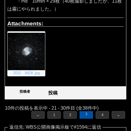
・Hα 10min × 29枚（40枚撮影しましたが、11枚
は霧にやられました。）
Attachments:
20日 942K.jpg
投稿者
投稿
10件の投稿を表示中 - 21 - 30件目 (全38件中)
3
←
1
2
4
→
返信先: WBS公開画像掲示板で#1594に返信