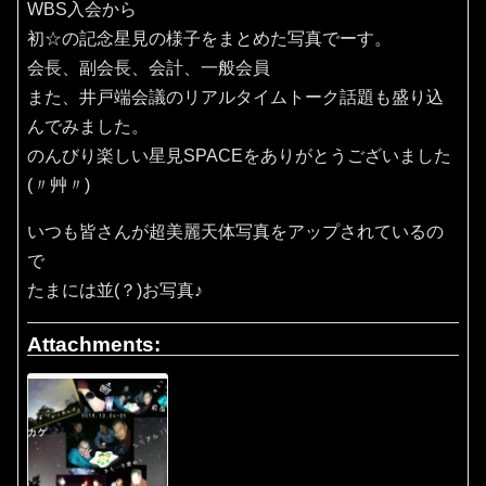
WBS入会から
初☆の記念星見の様子をまとめた写真でーす。
会長、副会長、会計、一般会員
また、井戸端会議のリアルタイムトーク話題も盛り込
んでみました。
のんびり楽しい星見SPACEをありがとうございました
(〃艸〃)
いつも皆さんが超美麗天体写真をアップされているの
で
たまには並(？)お写真♪
Attachments: