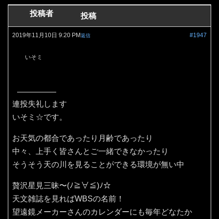
投稿者
投稿
2019年11月10日 9:20 PM
#1947
返信
いそミ
連投失礼します
いそミ☆です。
お天気の都合であったり月齢であったり
中々、上手く皆さんとご一緒できなかったり
そうそう天の川を見ることができる環境が無い中
贅沢星見三昧〜(ﾉ≧∀≦)ﾉ☆
天文雑誌を見ればWBSの名前！
望遠鏡メーカーさんのカレンダーにも毎年どなたか