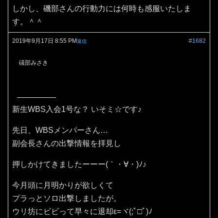
しかし、磯部さんの行動力には何時も感服いたしま
す。＾＾
2019年9月17日 8:55 PM
#1682
返信
礒部みさき
新生WBS入会1号な？ いそミ☆です♪
先日、WBSメンバーさん…
副会長さんの出撃情報を拝見し
押しかけてきましたーーー(｀・∀・)ﾉ♪
今月頭に月明かりが欲しくて
プラっとソロ出撃しましたが。
ウリ坊にビビって早々に退却ε=ヾ(;ﾟ□ﾟ)ﾉ