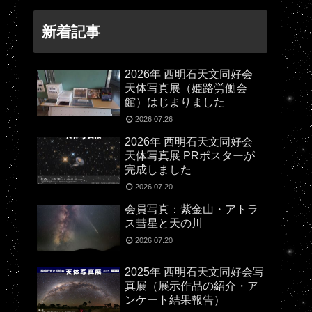
新着記事
2026年 西明石天文同好会
天体写真展（姫路労働会
館）はじまりました
2026.07.26
2026年 西明石天文同好会
天体写真展 PRポスターが
完成しました
2026.07.20
会員写真：紫金山・アトラ
ス彗星と天の川
2026.07.20
2025年 西明石天文同好会写
真展（展示作品の紹介・ア
ンケート結果報告）