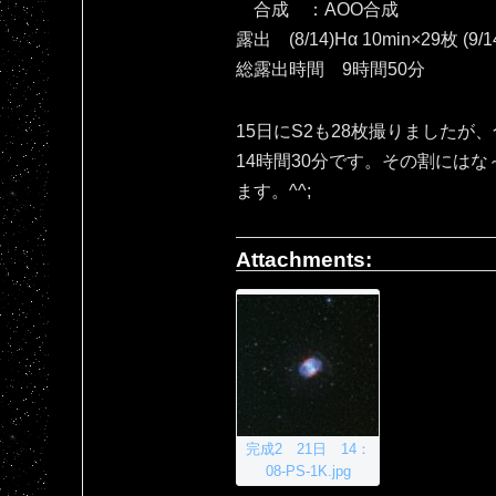
合成 ：AOO合成
露出 (8/14)Hα 10min×29枚 (9/1
総露出時間 9時間50分
15日にS2も28枚撮りましたが
14時間30分です。その割には
ます。^^;
Attachments:
完成2 21日 14：
08-PS-1K.jpg