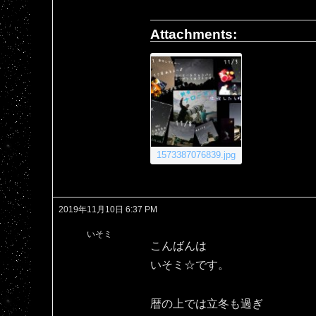
Attachments:
1573387076839.jpg
2019年11月10日 6:37 PM
いそミ
こんばんは
いそミ☆です。
暦の上では立冬も過ぎ