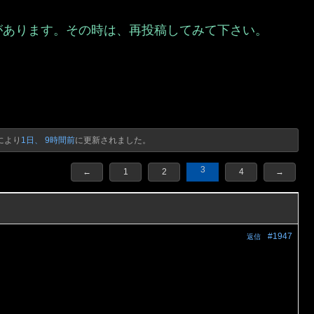
があります。その時は、再投稿してみて下さい。
）
により
1日、 9時間前
に更新されました。
3
←
1
2
4
→
#1947
返信