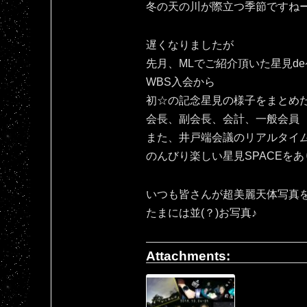
冬の天の川が際立つ季節ですね
遅くなりましたが
先月、MLでご紹介頂いた星見d
WBS入会から
初☆の記念星見の様子をまとめ
会長、副会長、会計、一般会員
また、井戸端会議のリアルタイ
のんびり楽しい星見SPACEをあ
いつも皆さんが超美麗天体写真
たまには並(？)お写真♪
Attachments: