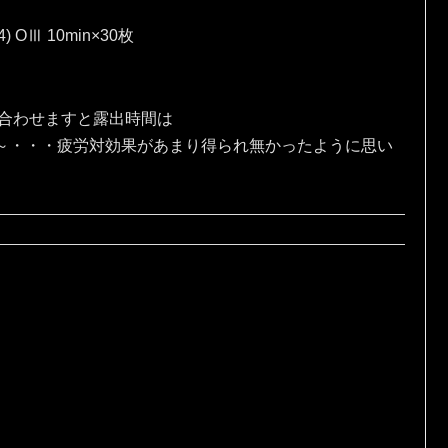
4) OⅢ 10min×30枚
、合わせますと露出時間は
な～・・・疲労対効果があまり得られ無かったように思い