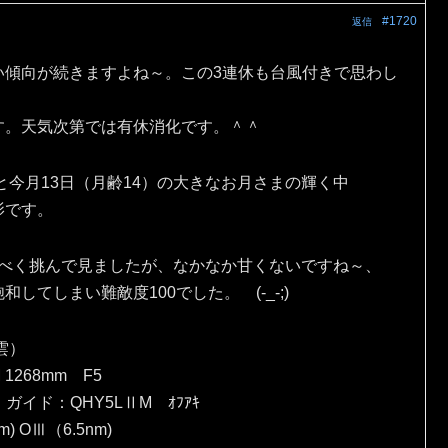
#1720
返信
い傾向が続きますよね～。この3連休も台風付きで思わし
す。天気次第では有休消化です。＾＾
と今月13日（月齢14）の大きなお月さまの輝く中
影です。
出すべく挑んで見ましたが、なかなか甘くないですね～、
てしまい難敵度100でした。 (-_-;)
雲）
 1268mm F5
）ガイド：QHY5LⅡM ｵﾌｱｷ
) OⅢ（6.5nm)