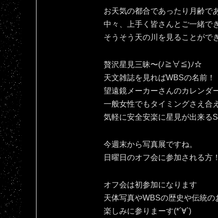
お天気の都合であったり月齢で
中々、上手く皆さんとご一緒で
そうそう天の川を見ることがで
贅沢星見三昧〜(ﾉ≧∀≦)ﾉ☆
天文雑誌を見ればWBSの名前！
望遠鏡メーカーさんのカレンダ
一般女性でもタイミングさえ合
気軽に安全安楽に星見が出来るSPAC
今週末から写真展ですね。
日曜日のオフ会に参加される方！宜
オフ会は初参加になります
天体写真やWBSの歴史や伝統の
楽しみに参りまーす(*´∀`)