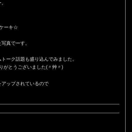
ー。
eケーキ☆
た写真でーす。
ムトーク話題も盛り込んでみました。
りがとうございました(〃艸〃)
をアップされているので