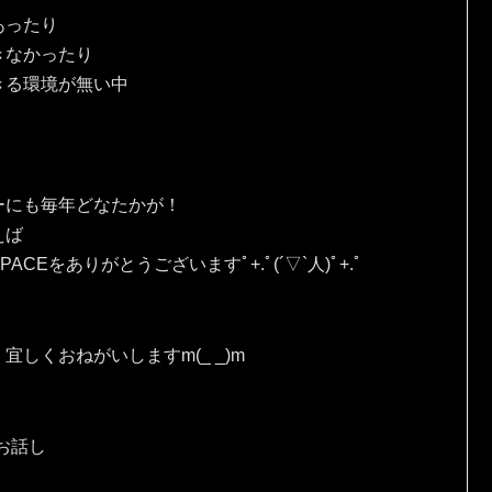
あったり
きなかったり
きる環境が無い中
ーにも毎年どなたかが！
えば
Eをありがとうございますﾟ+.ﾟ(´▽`人)ﾟ+.ﾟ
しくおねがいしますm(_ _)m
お話し