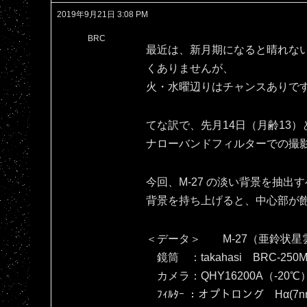
2019年9月21日 3:08 PM
BRC
最近は、新月期になると晴れな
くありませんが、
火・水曜辺りはチャンスありで
てな訳で、先月14日（月齢13）
ナローバンドフィルターでの撮
今回、M-27 の淡い背景を抽
背景を持ち上げると、中心部が飽和し
＜データ＞ M-27（亜鈴状星
鏡筒 ：takahasi BRC-250M
カメラ：QHY16200A（‐20℃
ﾌｨﾙﾀｰ ：オプトロング Hα(7nm