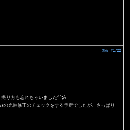
#1722
返信
。
撮り方も忘れちゃいました^^;A
らεの光軸修正のチェックをする予定でしたが、さっぱり