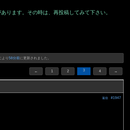
があります。その時は、再投稿してみて下さい。
）
により
58分前
に更新されました。
3
←
1
2
4
→
#1947
返信