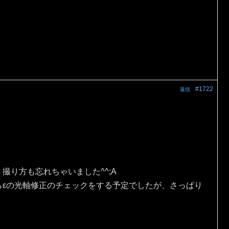
#1722
返信
。
撮り方も忘れちゃいました^^;A
らεの光軸修正のチェックをする予定でしたが、さっぱり