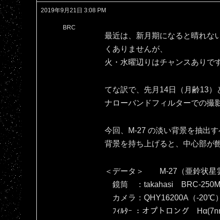
2019年9月21日 3:08 PM
BRC
最近は、新月期になると晴れな
くありませんが、
火・水曜辺りはチャンスありで
てな訳で、先月14日（月齢13）
ナローバンドフィルターでの撮
今回、M-27 の淡い背景を抽
背景を持ち上げると、中心部が飽和し
＜データ＞ M-27（亜鈴状星
鏡筒 ：takahasi BRC-250M
カメラ：QHY16200A（‐20℃
ﾌｨﾙﾀｰ ：オプトロング Hα(7nm