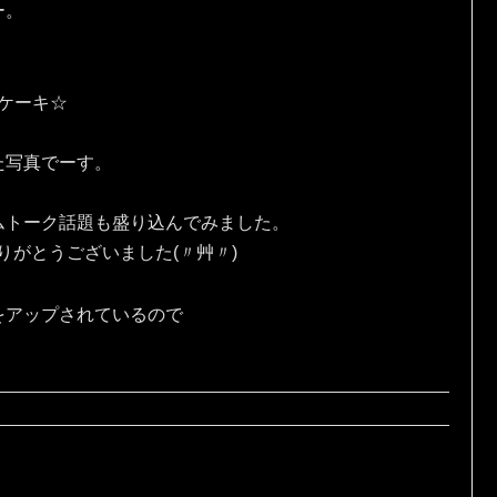
ー。
eケーキ☆
た写真でーす。
ムトーク話題も盛り込んでみました。
りがとうございました(〃艸〃)
をアップされているので