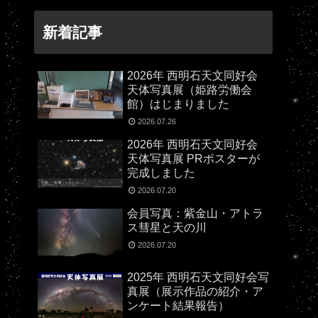
新着記事
2026年 西明石天文同好会
天体写真展（姫路労働会
館）はじまりました
2026.07.26
2026年 西明石天文同好会
天体写真展 PRポスターが
完成しました
2026.07.20
会員写真：紫金山・アトラ
ス彗星と天の川
2026.07.20
2025年 西明石天文同好会写
真展（展示作品の紹介・ア
ンケート結果報告）