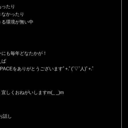
あったり
きなかったり
きる環境が無い中
ーにも毎年どなたかが！
えば
Eをありがとうございますﾟ+.ﾟ(´▽`人)ﾟ+.ﾟ
しくおねがいしますm(_ _)m
お話し