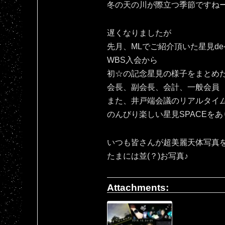
冬の天の川が際立つ季節ですね
遅くなりましたが
先月、MLでご紹介頂いた星見d
WBS入会から
初☆の記念星見の様子をまとめ
会長、副会長、会計、一般会員
また、井戸端会議のリアルタイ
のんびり楽しい星見SPACEをあ
いつも皆さんが超美麗天体写真
たまには並(？)お写真♪
Attachments: