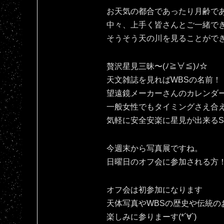
お天気の都合であったり月齢で
中々、上手く皆さんとご一緒で
そうそう天の川を見ることがで
贅沢星見三昧〜(ﾉ≧∀≦)ﾉ☆
天文雑誌を見ればWBSの名前！
望遠鏡メーカーさんのカレンダ
一般女性でもタイミングさえ合
気軽に安全安楽に星見が出来るSPAC
今週末から写真展ですね。
日曜日のオフ会に参加される方！宜
オフ会は初参加になります
天体写真やWBSの歴史や伝統の
楽しみに参りまーす(*´∀`)