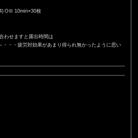
4) OⅢ 10min×30枚
、合わせますと露出時間は
な～・・・疲労対効果があまり得られ無かったように思い