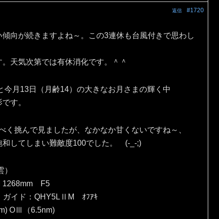
#1720
返信
い傾向が続きますよね～。この3連休も台風付きで思わし
す。天気次第では有休消化です。＾＾
と今月13日（月齢14）の大きなお月さまの輝く中
影です。
出すべく挑んで見ましたが、なかなか甘くないですね～、
てしまい難敵度100でした。 (-_-;)
雲）
 1268mm F5
）ガイド：QHY5LⅡM ｵﾌｱｷ
) OⅢ（6.5nm)