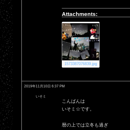
Attachments:
1573387076839.jpg
2019年11月10日 6:37 PM
いそミ
こんばんは
いそミ☆です。
暦の上では立冬も過ぎ