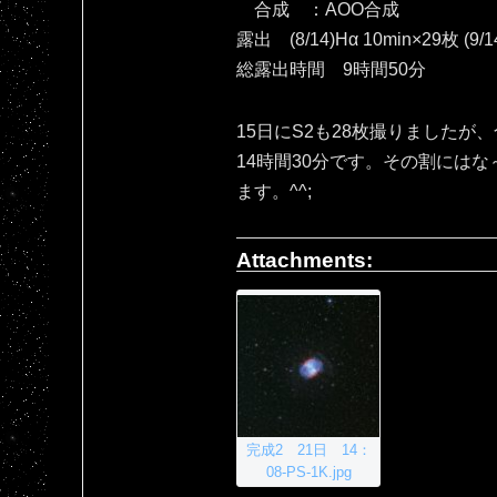
合成 ：AOO合成
露出 (8/14)Hα 10min×29枚 (9/1
総露出時間 9時間50分
15日にS2も28枚撮りましたが
14時間30分です。その割には
ます。^^;
Attachments:
完成2 21日 14：
08-PS-1K.jpg