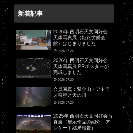
新着記事
2026年 西明石天文同好会
天体写真展（姫路労働会
館）はじまりました
2026.07.26
2026年 西明石天文同好会
天体写真展 PRポスターが
完成しました
2026.07.20
会員写真：紫金山・アトラ
ス彗星と天の川
2026.07.20
2025年 西明石天文同好会写
真展（展示作品の紹介・ア
ンケート結果報告）