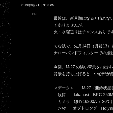
2019年9月21日 3:08 PM
BRC
最近は、新月期になると晴れな
くありませんが、
火・水曜辺りはチャンスありで
てな訳で、先月14日（月齢13）
ナローバンドフィルターでの撮
今回、M-27 の淡い背景を抽
背景を持ち上げると、中心部が飽和し
＜データ＞ M-27（亜鈴状星
鏡筒 ：takahasi BRC-250M
カメラ：QHY16200A（‐20℃
ﾌｨﾙﾀｰ ：オプトロング Hα(7nm