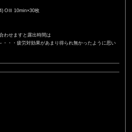
4) OⅢ 10min×30枚
、合わせますと露出時間は
な～・・・疲労対効果があまり得られ無かったように思い