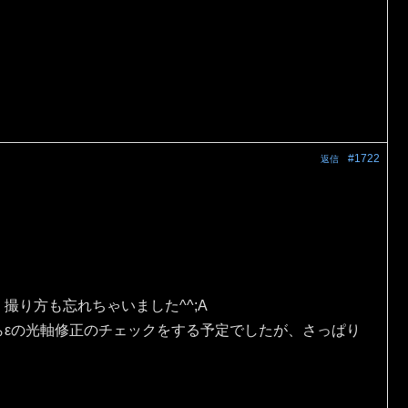
#1722
返信
。
撮り方も忘れちゃいました^^;A
らεの光軸修正のチェックをする予定でしたが、さっぱり