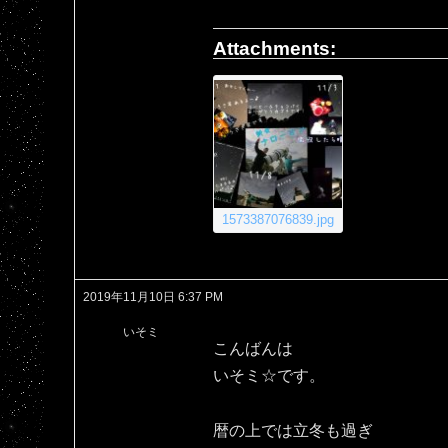
Attachments:
1573387076839.jpg
2019年11月10日 6:37 PM
いそミ
こんばんは
いそミ☆です。
暦の上では立冬も過ぎ