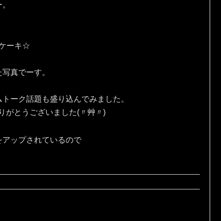
ー。
eケーキ☆
た写真でーす。
ムトーク話題も盛り込んでみました。
りがとうございました(〃艸〃)
をアップされているので