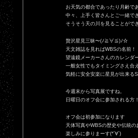
お天気の都合であったり月齢で
中々、上手く皆さんとご一緒で
そうそう天の川を見ることがで
贅沢星見三昧〜(ﾉ≧∀≦)ﾉ☆
天文雑誌を見ればWBSの名前！
望遠鏡メーカーさんのカレンダ
一般女性でもタイミングさえ合
気軽に安全安楽に星見が出来るSPAC
今週末から写真展ですね。
日曜日のオフ会に参加される方！宜
オフ会は初参加になります
天体写真やWBSの歴史や伝統の
楽しみに参りまーす(*´∀`)