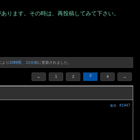
があります。その時は、再投稿してみて下さい。
）
により
20時間、 21分前
に更新されました。
3
←
1
2
4
→
#1947
返信