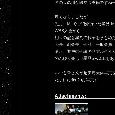
冬の天の川が際立つ季節ですね
遅くなりましたが
先月、MLでご紹介頂いた星見d
WBS入会から
初☆の記念星見の様子をまとめ
会長、副会長、会計、一般会員
また、井戸端会議のリアルタイ
のんびり楽しい星見SPACEをあ
いつも皆さんが超美麗天体写真
たまには並(？)お写真♪
Attachments: