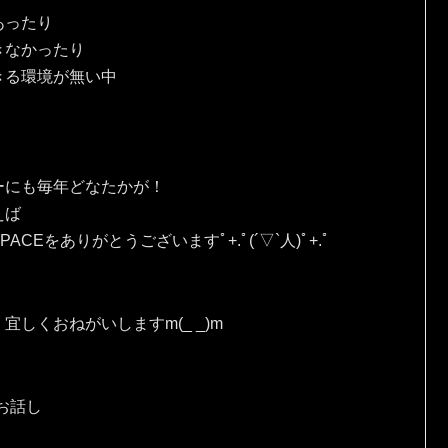
あったり
きなかったり
きる環境が無い中
ーにも毎年どなたかが！
えば
Eをありがとうございますﾟ+.ﾟ(´▽`人)ﾟ+.ﾟ
しくおねがいしますm(_ _)m
お話し