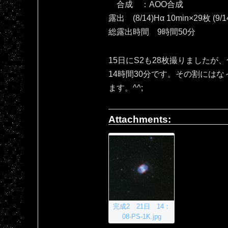
合成 ：AOO合成
露出 (8/14)Hα 10min×29枚 (9/1
総露出時間 9時間50分
15日にS2も28枚撮りましたが
14時間30分です。その割には
ます。^^;
Attachments:
完成2 21日 14：
08-PS-1K.jpg