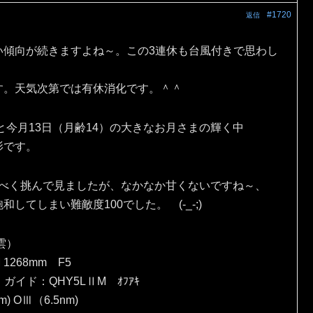
#1720
返信
い傾向が続きますよね～。この3連休も台風付きで思わし
す。天気次第では有休消化です。＾＾
と今月13日（月齢14）の大きなお月さまの輝く中
影です。
出すべく挑んで見ましたが、なかなか甘くないですね～、
てしまい難敵度100でした。 (-_-;)
雲）
 1268mm F5
）ガイド：QHY5LⅡM ｵﾌｱｷ
) OⅢ（6.5nm)