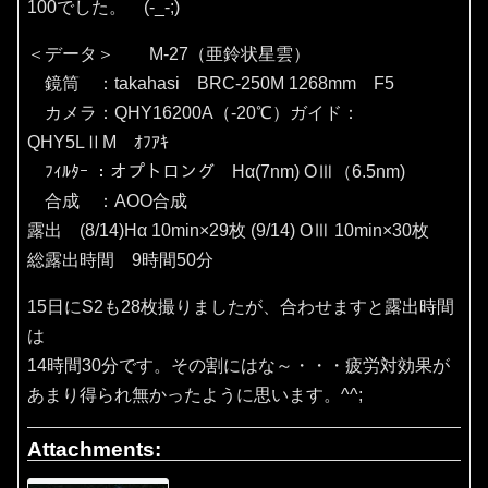
100でした。 (-_-;)
＜データ＞ M-27（亜鈴状星雲）
鏡筒 ：takahasi BRC-250M 1268mm F5
カメラ：QHY16200A（‐20℃）ガイド：
QHY5LⅡM ｵﾌｱｷ
ﾌｨﾙﾀｰ ：オプトロング Hα(7nm) OⅢ（6.5nm)
合成 ：AOO合成
露出 (8/14)Hα 10min×29枚 (9/14) OⅢ 10min×30枚
総露出時間 9時間50分
15日にS2も28枚撮りましたが、合わせますと露出時間
は
14時間30分です。その割にはな～・・・疲労対効果が
あまり得られ無かったように思います。^^;
Attachments: