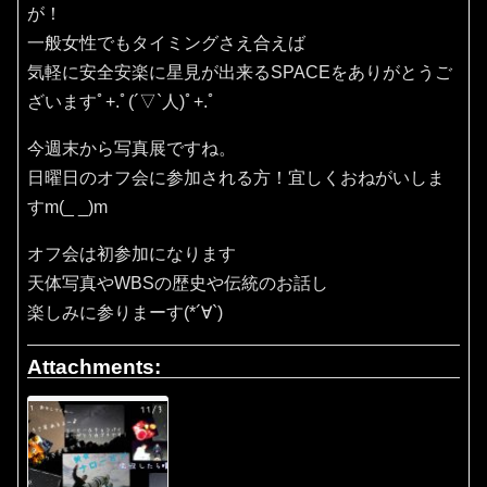
が！
一般女性でもタイミングさえ合えば
気軽に安全安楽に星見が出来るSPACEをありがとうご
ざいますﾟ+.ﾟ(´▽`人)ﾟ+.ﾟ
今週末から写真展ですね。
日曜日のオフ会に参加される方！宜しくおねがいしま
すm(_ _)m
オフ会は初参加になります
天体写真やWBSの歴史や伝統のお話し
楽しみに参りまーす(*´∀`)
Attachments: