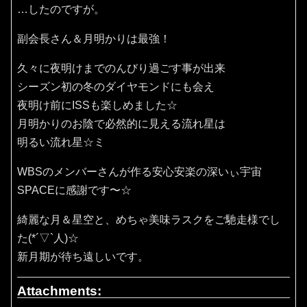
…したのですが。
副会長さん＆月明かりは最強！
久々に夜明けまでのんびり過ごす事が出来
シーズン初の冬のダイヤモンドにも会え
夜明け前にISSも楽しめました☆
月明かりのお陰で必然的に見える流れ星は
明るい流れ星☆ミ
WBSのメンバーさんが作る安心安楽の深いぃ宇宙
SPACEに感謝です〜☆
綺麗な月＆星空と、めちゃ美味ラスクをご馳走様でし
た(*´▽`人)☆
新月期が待ち遠しいです。
Attachments: