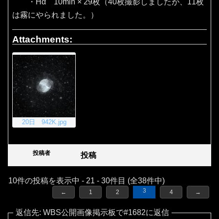
・Hα 10min × 29枚（40枚撮影しましたが、11枚
は霧にやられました。）
Attachments:
20日 942K.jpg
投稿者
投稿
10件の投稿を表示中 - 21 - 30件目 (全38件中)
3
←
1
2
4
→
返信先: WBS公開画像掲示板で#1682に返信