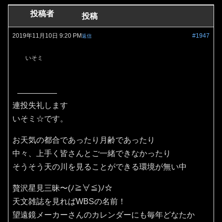
投稿者
投稿
2019年11月10日 9:20 PM
#1947
返信
いそミ
連投失礼します
いそミ☆です。
お天気の都合であったり月齢であったり
中々、上手く皆さんとご一緒できなかったり
そうそう天の川を見ることができる環境が無い中
贅沢星見三昧〜(ﾉ≧∀≦)ﾉ☆
天文雑誌を見ればWBSの名前！
望遠鏡メーカーさんのカレンダーにも毎年どなたか