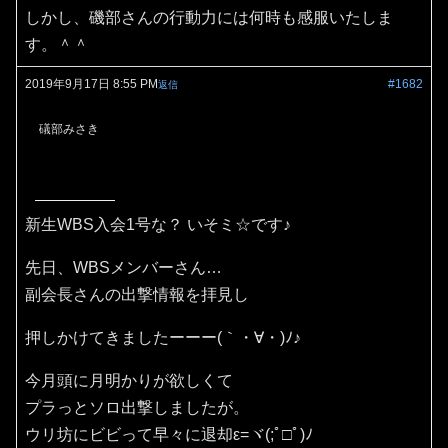
しかし、磯部さんの行動力には何時も感服いたしま
す。＾＾
2019年9月17日 8:55 PM
#1682
返信
礒部みさき
新生WBS入会1号な？ いそミ☆です♪
先日、WBSメンバーさん…
副会長さんの出撃情報を拝見し
押しかけてきましたーーー(｀・∀・)ﾉ♪
今月頭に月明かりが欲しくて
プラっとソロ出撃しましたが。
ウリ坊にビビって早々に退却ε=ヾ(;ﾟ□ﾟ)ﾉ