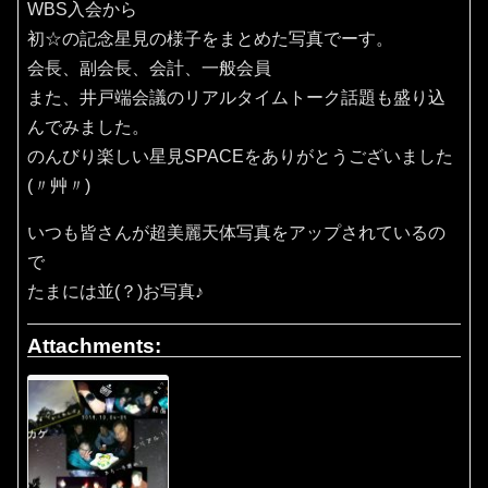
WBS入会から
初☆の記念星見の様子をまとめた写真でーす。
会長、副会長、会計、一般会員
また、井戸端会議のリアルタイムトーク話題も盛り込
んでみました。
のんびり楽しい星見SPACEをありがとうございました
(〃艸〃)
いつも皆さんが超美麗天体写真をアップされているの
で
たまには並(？)お写真♪
Attachments: