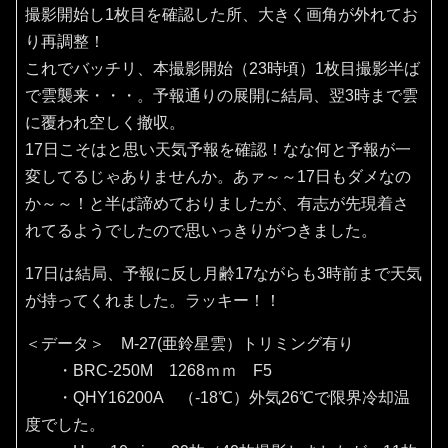
撮影開始し1枚目を確認した所、大きく画角が外れてお
り再調整！
これでバッチリ、本撮影開始（23時頃）1枚目撮影半ば
で雲襲来・・・。予報通りの展開に結局、翌3時まで雲
に覆われ空しく撤収。
17日こそはと思い天気予報を確認！なな何と予報が一
変してるじゃありませんか。あァ～～17日もダメなの
か～～！と半ば諦めておりましたが、有志が先現着さ
れてるようでしたので思いっきりがつきました。
17日は結局、予報に反し月齢17ながらも3時前まで天気
が持ってくれました。ラッキー！！
＜データ＞ M-27(亜鈴星雲）トリミング有り
・BRC-250M 1268ｍｍ F5
・QHY16200A （‐18℃）外気26℃で限界冷却温
度でした。