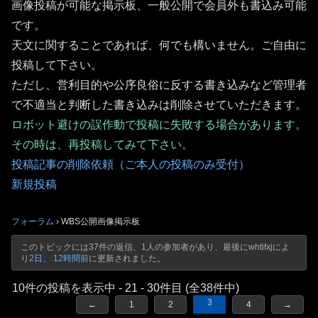
画像投稿が可能な掲示板、一般公開で会員外も書込み可能
です。
天文に関することであれば、何でも構いません。ご自由に
投稿して下さい。
ただし、営利目的や公序良俗に反する書き込みなど管理者
で不適当と判断した書き込みは削除させていただきます。
ロボット避けの誤作動で投稿に失敗する場合があります。
その時は、再投稿してみて下さい。
投稿記事の削除依頼（ご本人の投稿のみ受付）
新規投稿
フォーラム
›
WBS公開画像掲示板
このトピックには37件の返信、1人の参加者があり、最後に
whtifxj
によ
り
2日、 12時間前
に更新されました。
10件の投稿を表示中 - 21 - 30件目 (全38件中)
3
←
1
2
4
→