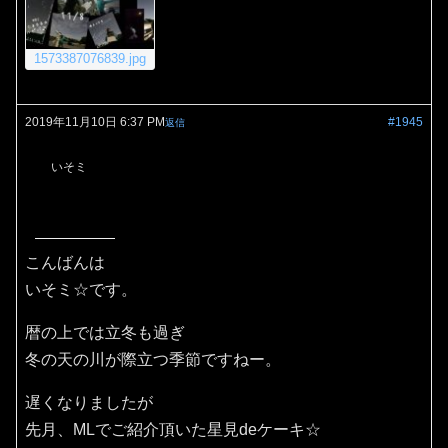
1573387076839.jpg
2019年11月10日 6:37 PM
#1945
返信
いそミ
こんばんは
いそミ☆です。
暦の上では立冬も過ぎ
冬の天の川が際立つ季節ですねー。
遅くなりましたが
先月、MLでご紹介頂いた星見deケーキ☆