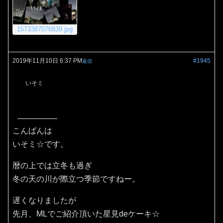
1573387076839.jpg
2019年11月10日 6:37 PM
#1945
返信
いそミ
こんばんは
いそミ☆です。
暦の上では立冬も過ぎ
冬の天の川が際立つ季節ですねー。
遅くなりましたが
先月、MLでご紹介頂いた星見deケーキ☆