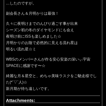
…したのですが。
副会長さん＆月明かりは最強！
久々に夜明けまでのんびり過ごす事が出来
シーズン初の冬のダイヤモンドにも会え
夜明け前にISSも楽しめました☆
月明かりのお陰で必然的に見える流れ星は
明るい流れ星☆ミ
WBSのメンバーさんが作る安心安楽の深いぃ宇宙
SPACEに感謝です〜☆
綺麗な月＆星空と、めちゃ美味ラスクをご馳走様でし
た(*´▽`人)☆
新月期が待ち遠しいです。
Attachments: