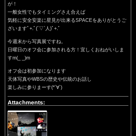
が！
一般女性でもタイミングさえ合えば
気軽に安全安楽に星見が出来るSPACEをありがとうご
ざいますﾟ+.ﾟ(´▽`人)ﾟ+.ﾟ
今週末から写真展ですね。
日曜日のオフ会に参加される方！宜しくおねがいしま
すm(_ _)m
オフ会は初参加になります
天体写真やWBSの歴史や伝統のお話し
楽しみに参りまーす(*´∀`)
Attachments: