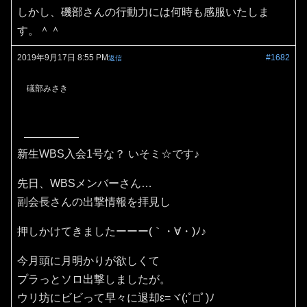
しかし、磯部さんの行動力には何時も感服いたしま
す。＾＾
2019年9月17日 8:55 PM
#1682
返信
礒部みさき
新生WBS入会1号な？ いそミ☆です♪
先日、WBSメンバーさん…
副会長さんの出撃情報を拝見し
押しかけてきましたーーー(｀・∀・)ﾉ♪
今月頭に月明かりが欲しくて
プラっとソロ出撃しましたが。
ウリ坊にビビって早々に退却ε=ヾ(;ﾟ□ﾟ)ﾉ