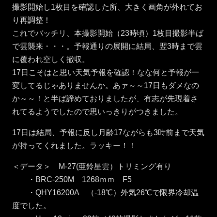
撮影開始し1枚目を確認した所、大きく画角が外れてお
り再調整！
これでバッチリ、本撮影開始（23時頃）1枚目撮影半ば
で雲襲来・・・。予報通りの展開に結局、翌3時まで雲
に覆われ空しく撤収。
17日こそはと思い天気予報を確認！なな何と予報が一
変してるじゃありませんか。あァ～～17日もダメなの
か～～！と半ば諦めておりましたが、有志が先現着さ
れてるようでしたので思いっきりがつきました。
17日は結局、予報に反し月齢17ながらも3時前まで天気
が持ってくれました。ラッキー！！
＜データ＞ M-27(亜鈴星雲）トリミング有り
・BRC-250M 1268ｍｍ F5
・QHY16200A （‐18℃）外気26℃で限界冷却温
度でした。