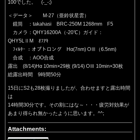
100でした。 (-_-;)
＜データ＞ M-27（亜鈴状星雲）
鏡筒 ：takahasi BRC-250M 1268mm F5
カメラ：QHY16200A（‐20℃）ガイド：
QHY5LⅡM ｵﾌｱｷ
ﾌｨﾙﾀｰ ：オプトロング Hα(7nm) OⅢ（6.5nm)
合成 ：AOO合成
露出 (8/14)Hα 10min×29枚 (9/14) OⅢ 10min×30枚
総露出時間 9時間50分
15日にS2も28枚撮りましたが、合わせますと露出時間
は
14時間30分です。その割にはな～・・・疲労対効果が
あまり得られ無かったように思います。^^;
Attachments: