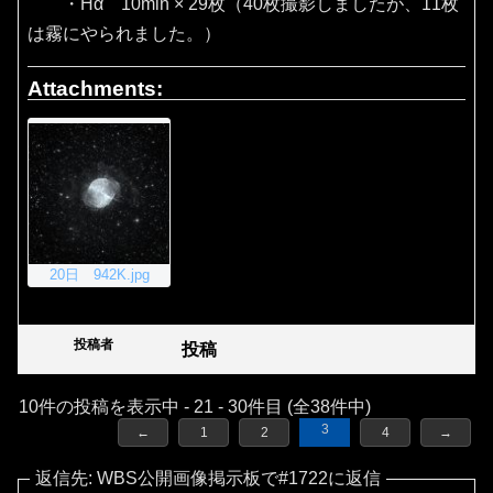
・Hα 10min × 29枚（40枚撮影しましたが、11枚
は霧にやられました。）
Attachments:
20日 942K.jpg
投稿者
投稿
10件の投稿を表示中 - 21 - 30件目 (全38件中)
3
←
1
2
4
→
返信先: WBS公開画像掲示板で#1722に返信