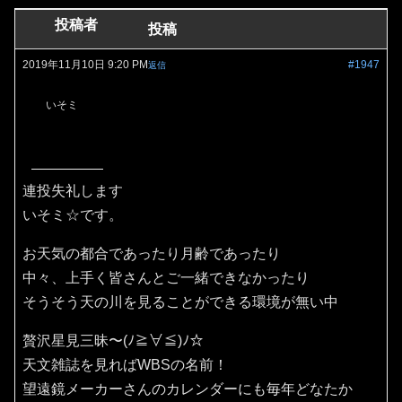
投稿者
投稿
2019年11月10日 9:20 PM
#1947
返信
いそミ
連投失礼します
いそミ☆です。
お天気の都合であったり月齢であったり
中々、上手く皆さんとご一緒できなかったり
そうそう天の川を見ることができる環境が無い中
贅沢星見三昧〜(ﾉ≧∀≦)ﾉ☆
天文雑誌を見ればWBSの名前！
望遠鏡メーカーさんのカレンダーにも毎年どなたか