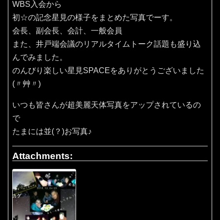
WBS入会から
初☆の記念星見の様子をまとめた写真でーす。
会長、副会長、会計、一般会員
また、井戸端会議のリアルタイムトーク話題も盛り込
んでみました。
のんびり楽しい星見SPACEをありがとうございました
(〃艸〃)
いつも皆さんが超美麗天体写真をアップされているの
で
たまには並(？)お写真♪
Attachments: