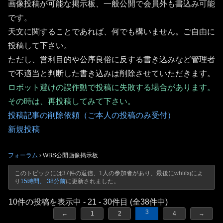
画像投稿が可能な掲示板、一般公開で会員外も書込み可能
です。
天文に関することであれば、何でも構いません。ご自由に
投稿して下さい。
ただし、営利目的や公序良俗に反する書き込みなど管理者
で不適当と判断した書き込みは削除させていただきます。
ロボット避けの誤作動で投稿に失敗する場合があります。
その時は、再投稿してみて下さい。
投稿記事の削除依頼（ご本人の投稿のみ受付）
新規投稿
フォーラム
›
WBS公開画像掲示板
このトピックには37件の返信、1人の参加者があり、最後に
whtifxj
によ
り
15時間、 38分前
に更新されました。
10件の投稿を表示中 - 21 - 30件目 (全38件中)
3
←
1
2
4
→