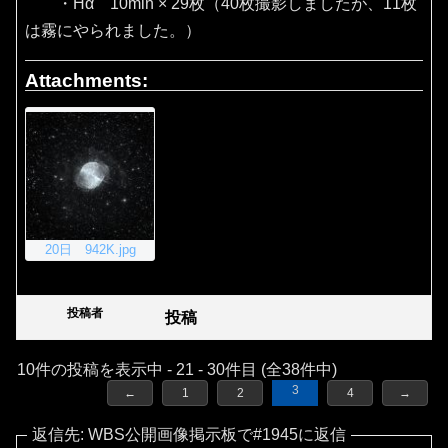
・Hα 10min × 29枚（40枚撮影しましたが、11枚
は霧にやられました。）
Attachments:
20日 942K.jpg
投稿者
投稿
10件の投稿を表示中 - 21 - 30件目 (全38件中)
3
←
1
2
4
→
返信先: WBS公開画像掲示板で#1945に返信