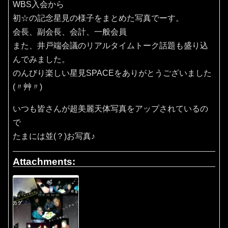
WBS入会から
初☆の記念星見の様子をまとめた写真でーす。
会長、副会長、会計、一般会員
また、井戸端会議のリアルタイムトーク話題も盛り込
んでみました。
のんびり楽しい星見SPACEをありがとうございました
(〃艸〃)
いつも皆さんが超美麗天体写真をアップされているの
で
たまには並(？)お写真♪
Attachments: