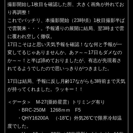
撮影開始し1枚目を確認した所、大きく画角が外れてお
り再調整！
これでバッチリ、本撮影開始（23時頃）1枚目撮影半ば
で雲襲来・・・。予報通りの展開に結局、翌3時まで雲
に覆われ空しく撤収。
17日こそはと思い天気予報を確認！なな何と予報が一
変してるじゃありませんか。あァ～～17日もダメなの
か～～！と半ば諦めておりましたが、有志が先現着さ
れてるようでしたので思いっきりがつきました。
17日は結局、予報に反し月齢17ながらも3時前まで天気
が持ってくれました。ラッキー！！
＜データ＞ M-27(亜鈴星雲）トリミング有り
・BRC-250M 1268ｍｍ F5
・QHY16200A （‐18℃）外気26℃で限界冷却温
度でした。