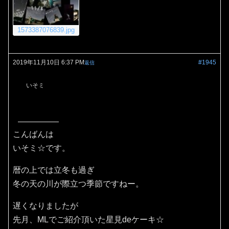
1573387076839.jpg
2019年11月10日 6:37 PM
#1945
返信
いそミ
こんばんは
いそミ☆です。
暦の上では立冬も過ぎ
冬の天の川が際立つ季節ですねー。
遅くなりましたが
先月、MLでご紹介頂いた星見deケーキ☆