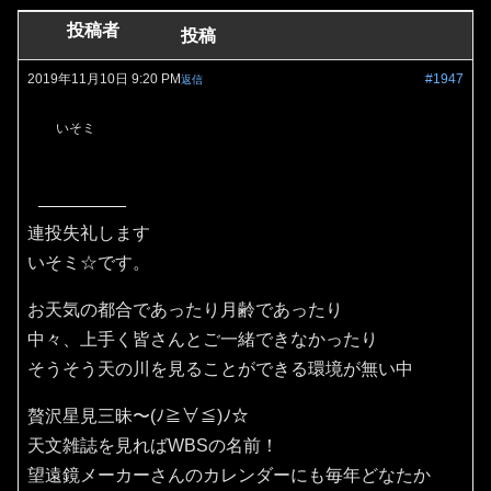
投稿者
投稿
2019年11月10日 9:20 PM
#1947
返信
いそミ
連投失礼します
いそミ☆です。
お天気の都合であったり月齢であったり
中々、上手く皆さんとご一緒できなかったり
そうそう天の川を見ることができる環境が無い中
贅沢星見三昧〜(ﾉ≧∀≦)ﾉ☆
天文雑誌を見ればWBSの名前！
望遠鏡メーカーさんのカレンダーにも毎年どなたか