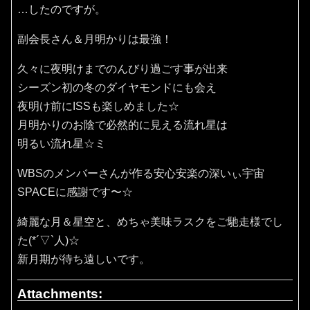
…したのですが。
副会長さん＆月明かりは最強！
久々に夜明けまでのんびり過ごす事が出来
シーズン初の冬のダイヤモンドにも会え
夜明け前にISSも楽しめました☆
月明かりのお陰で必然的に見える流れ星は
明るい流れ星☆ミ
WBSのメンバーさんが作る安心安楽の深いぃ宇宙
SPACEに感謝です〜☆
綺麗な月＆星空と、めちゃ美味ラスクをご馳走様でし
た(*´▽`人)☆
新月期が待ち遠しいです。
Attachments: