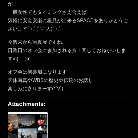
が！
一般女性でもタイミングさえ合えば
気軽に安全安楽に星見が出来るSPACEをありがとうご
ざいますﾟ+.ﾟ(´▽`人)ﾟ+.ﾟ
今週末から写真展ですね。
日曜日のオフ会に参加される方！宜しくおねがいしま
すm(_ _)m
オフ会は初参加になります
天体写真やWBSの歴史や伝統のお話し
楽しみに参りまーす(*´∀`)
Attachments: