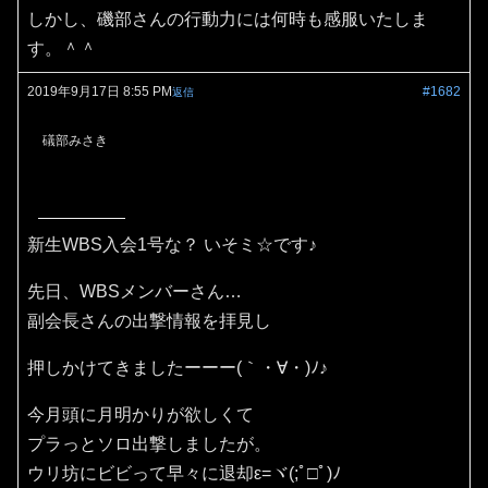
しかし、磯部さんの行動力には何時も感服いたしま
す。＾＾
2019年9月17日 8:55 PM
#1682
返信
礒部みさき
新生WBS入会1号な？ いそミ☆です♪
先日、WBSメンバーさん…
副会長さんの出撃情報を拝見し
押しかけてきましたーーー(｀・∀・)ﾉ♪
今月頭に月明かりが欲しくて
プラっとソロ出撃しましたが。
ウリ坊にビビって早々に退却ε=ヾ(;ﾟ□ﾟ)ﾉ