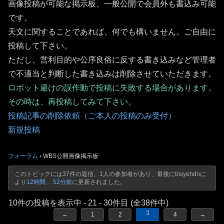
画像投稿が可能な掲示板、一般公開で会員外も書込み可能
です。
天文に関することであれば、何でも構いません。ご自由に
投稿して下さい。
ただし、営利目的や公序良俗に反する書き込みなど管理者
で不適当と判断した書き込みは削除させていただきます。
ロボット避けの誤作動で投稿に失敗する場合があります。
その時は、再投稿してみて下さい。
投稿記事の削除依頼（ご本人の投稿のみ受付）
新規投稿
フォーラム
›
WBS公開画像掲示板
このトピックには37件の返信、1人の参加者があり、最後に
tnsyehdn
に
より
12時間、 52分前
に更新されました。
10件の投稿を表示中 - 21 - 30件目 (全38件中)
3
←
1
2
4
→