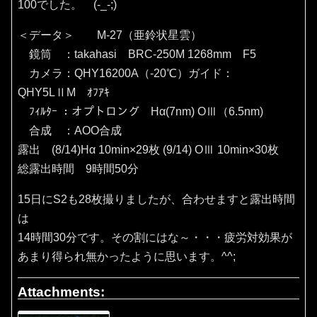
100でした。 (-_-;)
＜データ＞ M-27（亜鈴状星雲）
鏡筒 ：takahasi BRC-250M 1268mm F5
カメラ：QHY16200A（‐20℃）ガイド：
QHY5LⅡM ｵﾌｱｷ
ﾌｨﾙﾀｰ ：オプトロング Hα(7nm) OⅢ（6.5nm)
合成 ：AOO合成
露出 (8/14)Hα 10min×29枚 (9/14) OⅢ 10min×30枚
総露出時間 9時間50分
15日にS2も28枚撮りましたが、合わせますと露出時間
は
14時間30分です。その割にはな～・・・疲労対効果が
あまり得られ無かったように思います。^^;
Attachments: