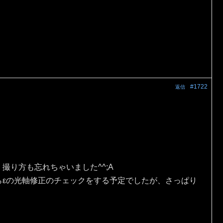
#1722
返信
。
撮り方も忘れちゃいました^^;A
らεの光軸修正のチェックをする予定でしたが、さっぱり