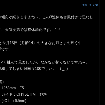
#1720
返信
い傾向が続きますよね～。この3連休も台風付きで思わし
す。天気次第では有休消化です。＾＾
と今月13日（月齢14）の大きなお月さまの輝く中
影です。
出すべく挑んで見ましたが、なかなか甘くないですね～、
てしまい難敵度100でした。 (-_-;)
雲）
 1268mm F5
）ガイド：QHY5LⅡM ｵﾌｱｷ
) OⅢ（6.5nm)