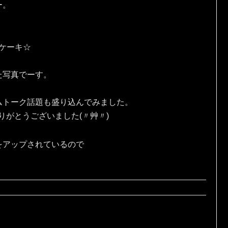
ー。
eケーキ☆
た写真でーす。
ムトーク話題も盛り込んでみました。
りがとうございました(〃艸〃)
をアップされているので