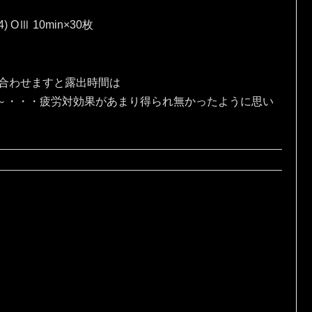
4) OⅢ 10min×30枚
、合わせますと露出時間は
な～・・・疲労対効果があまり得られ無かったように思い