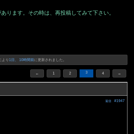
があります。その時は、再投稿してみて下さい。
）
により
1日、 10時間前
に更新されました。
3
←
1
2
4
→
#1947
返信