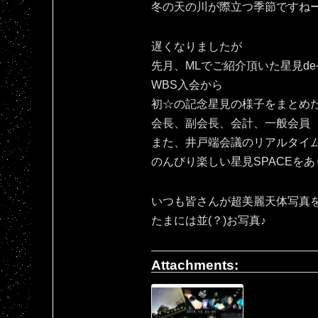
冬の天の川が際立つ季節ですね
遅くなりましたが
先月、MLでご紹介頂いた星見d
WBS入会から
初☆の記念星見の様子をまとめ
会長、副会長、会計、一般会員
また、井戸端会議のリアルタイ
のんびり楽しい星見SPACEをあ
いつも皆さんが超美麗天体写真
たまには並(？)お写真♪
Attachments: