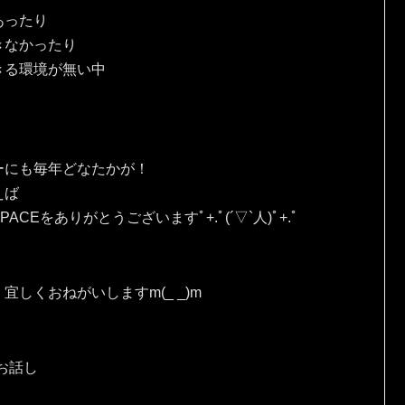
あったり
きなかったり
きる環境が無い中
ーにも毎年どなたかが！
えば
Eをありがとうございますﾟ+.ﾟ(´▽`人)ﾟ+.ﾟ
しくおねがいしますm(_ _)m
お話し