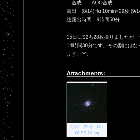
合成 ：AOO合成
露出 (8/14)Hα 10min×29枚 (9/1
総露出時間 9時間50分
15日にS2も28枚撮りましたが
14時間30分です。その割には
ます。^^;
Attachments:
完成2 21日 14：
08-PS-1K.jpg