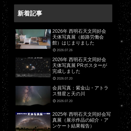
新着記事
2026年 西明石天文同好会
天体写真展（姫路労働会
館）はじまりました
2026.07.26
2026年 西明石天文同好会
天体写真展 PRポスターが
完成しました
2026.07.20
会員写真：紫金山・アトラ
ス彗星と天の川
2026.07.20
2025年 西明石天文同好会写
真展（展示作品の紹介・ア
ンケート結果報告）