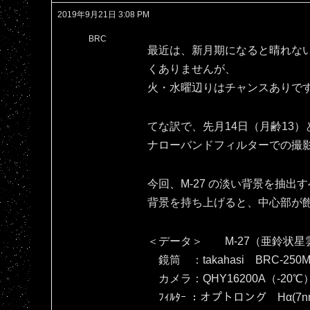
2019年9月21日 3:08 PM
BRC
最近は、新月期になると晴れな
くありませんが、
火・水曜辺りはチャンスありで
てな訳で、先月14日（月齢13）
ナローバンドフィルターでの撮
今回、M-27 の淡い背景を抽
背景を持ち上げると、中心部が飽和し
＜データ＞ M-27（亜鈴状星
鏡筒 ：takahasi BRC-250M
カメラ：QHY16200A（‐20℃
ﾌｨﾙﾀｰ ：オプトロング Hα(7nm