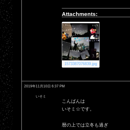
Attachments:
1573387076839.jpg
2019年11月10日 6:37 PM
いそミ
こんばんは
いそミ☆です。
暦の上では立冬も過ぎ