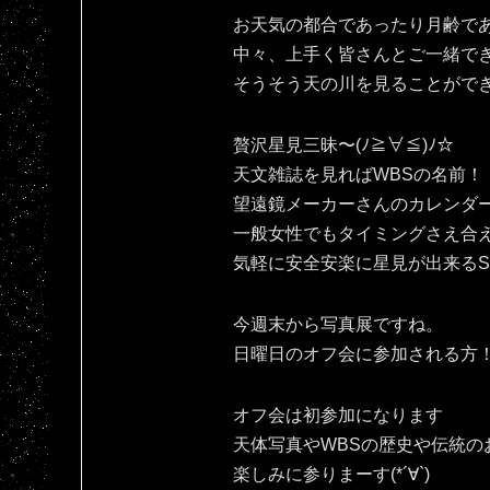
お天気の都合であったり月齢で
中々、上手く皆さんとご一緒で
そうそう天の川を見ることがで
贅沢星見三昧〜(ﾉ≧∀≦)ﾉ☆
天文雑誌を見ればWBSの名前！
望遠鏡メーカーさんのカレンダ
一般女性でもタイミングさえ合
気軽に安全安楽に星見が出来るSPAC
今週末から写真展ですね。
日曜日のオフ会に参加される方！宜
オフ会は初参加になります
天体写真やWBSの歴史や伝統の
楽しみに参りまーす(*´∀`)