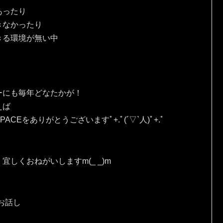
あったり
きなかったり
きる環境が無い中
ーにも毎年どなたかが！
えば
Eをありがとうございますﾟ+.ﾟ(´▽`人)ﾟ+.ﾟ
しくおねがいしますm(_ _)m
お話し