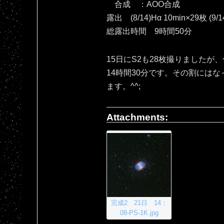
合成 ：AOO合成
露出 (8/14)Hα 10min×29枚 (9/1
総露出時間 9時間50分
15日にS2も28枚撮りましたが
14時間30分です。その割には
ます。^^;
Attachments:
完成2 21日 14：
08-PS-1K.jpg