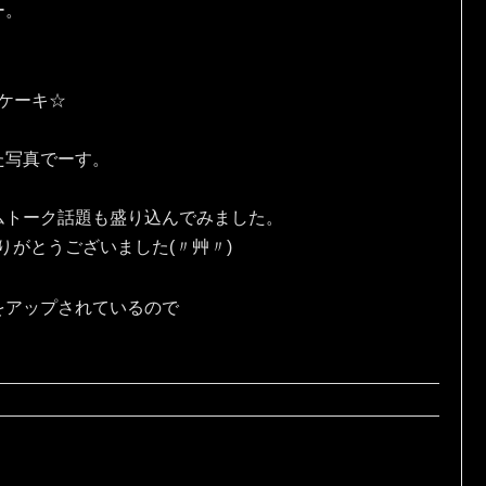
ー。
eケーキ☆
た写真でーす。
ムトーク話題も盛り込んでみました。
りがとうございました(〃艸〃)
をアップされているので