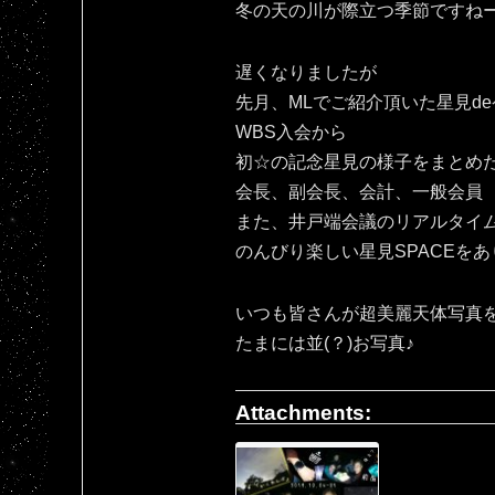
冬の天の川が際立つ季節ですね
遅くなりましたが
先月、MLでご紹介頂いた星見d
WBS入会から
初☆の記念星見の様子をまとめ
会長、副会長、会計、一般会員
また、井戸端会議のリアルタイ
のんびり楽しい星見SPACEをあ
いつも皆さんが超美麗天体写真
たまには並(？)お写真♪
Attachments: