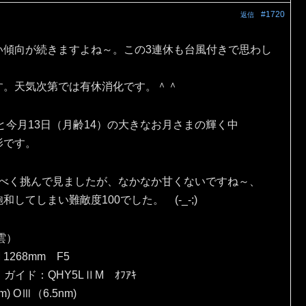
#1720
返信
い傾向が続きますよね～。この3連休も台風付きで思わし
す。天気次第では有休消化です。＾＾
と今月13日（月齢14）の大きなお月さまの輝く中
影です。
出すべく挑んで見ましたが、なかなか甘くないですね～、
てしまい難敵度100でした。 (-_-;)
雲）
 1268mm F5
）ガイド：QHY5LⅡM ｵﾌｱｷ
) OⅢ（6.5nm)