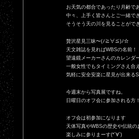
お天気の都合であったり月齢で
中々、上手く皆さんとご一緒で
そうそう天の川を見ることがで
贅沢星見三昧〜(ﾉ≧∀≦)ﾉ☆
天文雑誌を見ればWBSの名前！
望遠鏡メーカーさんのカレンダ
一般女性でもタイミングさえ合
気軽に安全安楽に星見が出来るSPAC
今週末から写真展ですね。
日曜日のオフ会に参加される方！宜
オフ会は初参加になります
天体写真やWBSの歴史や伝統の
楽しみに参りまーす(*´∀`)