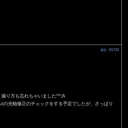
#1722
返信
。
撮り方も忘れちゃいました^^;A
らεの光軸修正のチェックをする予定でしたが、さっぱり