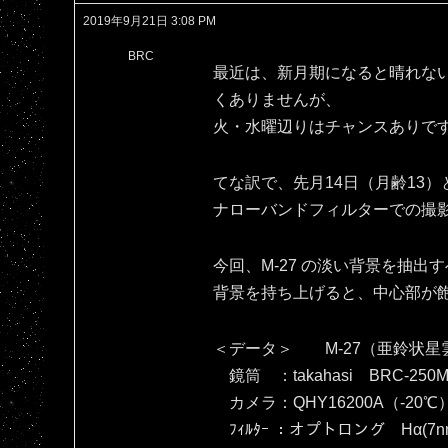
2019年9月21日 3:08 PM
BRC
最近は、新月期になると晴れな
くありませんが、
火・水曜辺りはチャンスありで
てな訳で、先月14日（月齢13）
ナローバンドフィルターでの撮
今回、M-27 の淡い背景を抽
背景を持ち上げると、中心部が飽和し
＜データ＞ M-27（亜鈴状星
鏡筒 ：takahasi BRC-250M
カメラ：QHY16200A（‐20℃
ﾌｨﾙﾀｰ ：オプトロング Hα(7nm