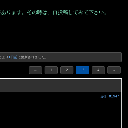
があります。その時は、再投稿してみて下さい。
）
により
1日前
に更新されました。
3
←
1
2
4
→
#1947
返信