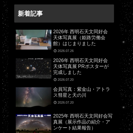
新着記事
2026年 西明石天文同好会
天体写真展（姫路労働会
館）はじまりました
2026.07.26
2026年 西明石天文同好会
天体写真展 PRポスターが
完成しました
2026.07.20
会員写真：紫金山・アトラ
ス彗星と天の川
2026.07.20
2025年 西明石天文同好会写
真展（展示作品の紹介・ア
ンケート結果報告）