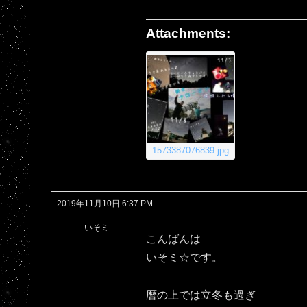
Attachments:
1573387076839.jpg
2019年11月10日 6:37 PM
いそミ
こんばんは
いそミ☆です。
暦の上では立冬も過ぎ