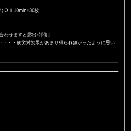
4) OⅢ 10min×30枚
、合わせますと露出時間は
な～・・・疲労対効果があまり得られ無かったように思い