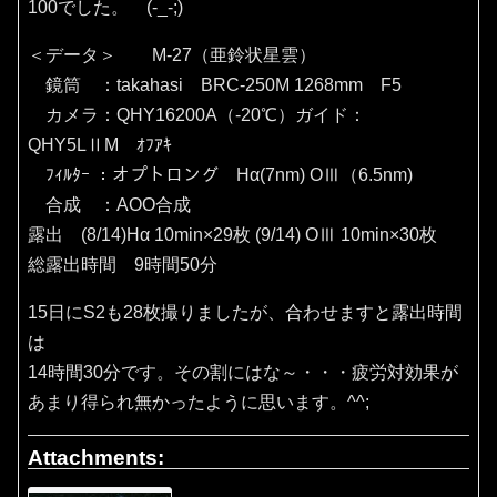
100でした。 (-_-;)
＜データ＞ M-27（亜鈴状星雲）
鏡筒 ：takahasi BRC-250M 1268mm F5
カメラ：QHY16200A（‐20℃）ガイド：
QHY5LⅡM ｵﾌｱｷ
ﾌｨﾙﾀｰ ：オプトロング Hα(7nm) OⅢ（6.5nm)
合成 ：AOO合成
露出 (8/14)Hα 10min×29枚 (9/14) OⅢ 10min×30枚
総露出時間 9時間50分
15日にS2も28枚撮りましたが、合わせますと露出時間
は
14時間30分です。その割にはな～・・・疲労対効果が
あまり得られ無かったように思います。^^;
Attachments: