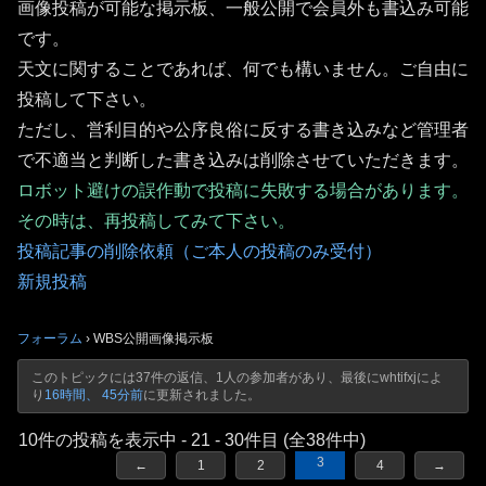
画像投稿が可能な掲示板、一般公開で会員外も書込み可能
です。
天文に関することであれば、何でも構いません。ご自由に
投稿して下さい。
ただし、営利目的や公序良俗に反する書き込みなど管理者
で不適当と判断した書き込みは削除させていただきます。
ロボット避けの誤作動で投稿に失敗する場合があります。
その時は、再投稿してみて下さい。
投稿記事の削除依頼（ご本人の投稿のみ受付）
新規投稿
フォーラム
›
WBS公開画像掲示板
このトピックには37件の返信、1人の参加者があり、最後に
whtifxj
によ
り
16時間、 45分前
に更新されました。
10件の投稿を表示中 - 21 - 30件目 (全38件中)
3
←
1
2
4
→