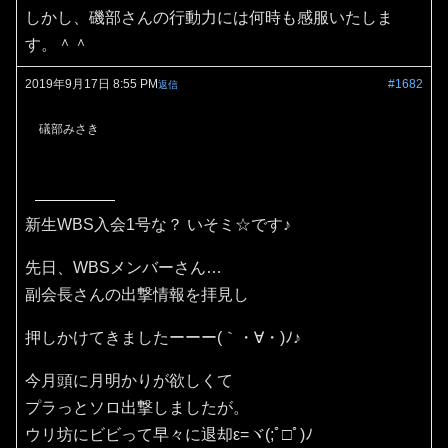
しかし、磯部さんの行動力には何時も感服いたしま
す。＾＾
2019年9月17日 8:55 PM
#1682
返信
礒部みさき
新生WBS入会1号な？ いそミ☆です♪
先日、WBSメンバーさん…
副会長さんの出撃情報を拝見し
押しかけてきましたーーー(｀・∀・)ﾉ♪
今月頭に月明かりが欲しくて
プラっとソロ出撃しましたが。
ウリ坊にビビって早々に退却ε=ヾ(;ﾟ□ﾟ)ﾉ