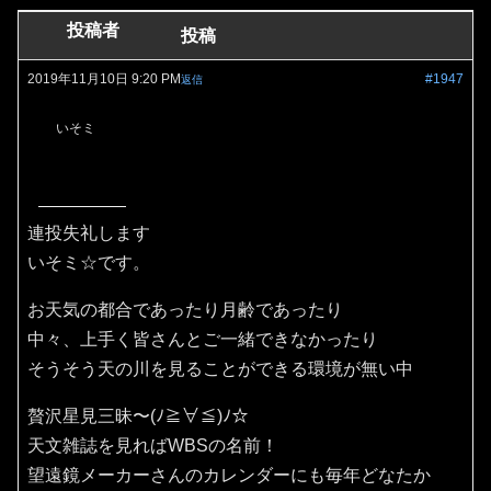
投稿者
投稿
2019年11月10日 9:20 PM
#1947
返信
いそミ
連投失礼します
いそミ☆です。
お天気の都合であったり月齢であったり
中々、上手く皆さんとご一緒できなかったり
そうそう天の川を見ることができる環境が無い中
贅沢星見三昧〜(ﾉ≧∀≦)ﾉ☆
天文雑誌を見ればWBSの名前！
望遠鏡メーカーさんのカレンダーにも毎年どなたか