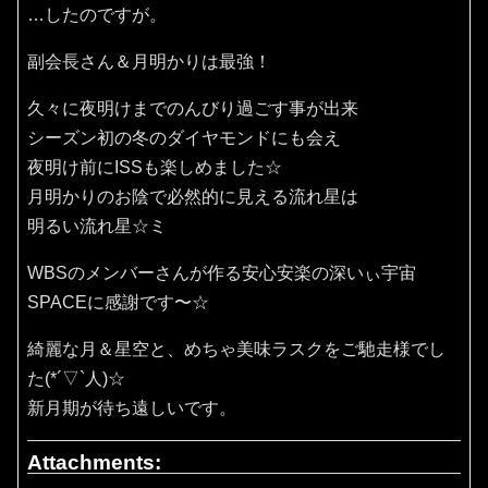
…したのですが。
副会長さん＆月明かりは最強！
久々に夜明けまでのんびり過ごす事が出来
シーズン初の冬のダイヤモンドにも会え
夜明け前にISSも楽しめました☆
月明かりのお陰で必然的に見える流れ星は
明るい流れ星☆ミ
WBSのメンバーさんが作る安心安楽の深いぃ宇宙
SPACEに感謝です〜☆
綺麗な月＆星空と、めちゃ美味ラスクをご馳走様でし
た(*´▽`人)☆
新月期が待ち遠しいです。
Attachments: