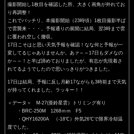
撮影開始し1枚目を確認した所、大きく画角が外れてお
り再調整！
これでバッチリ、本撮影開始（23時頃）1枚目撮影半ば
で雲襲来・・・。予報通りの展開に結局、翌3時まで雲
に覆われ空しく撤収。
17日こそはと思い天気予報を確認！なな何と予報が一
変してるじゃありませんか。あァ～～17日もダメなの
か～～！と半ば諦めておりましたが、有志が先現着さ
れてるようでしたので思いっきりがつきました。
17日は結局、予報に反し月齢17ながらも3時前まで天気
が持ってくれました。ラッキー！！
＜データ＞ M-27(亜鈴星雲）トリミング有り
・BRC-250M 1268ｍｍ F5
・QHY16200A （‐18℃）外気26℃で限界冷却温
度でした。