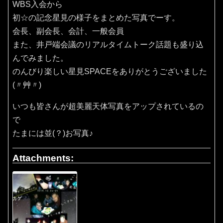
WBS入会から
初☆の記念星見の様子をまとめた写真でーす。
会長、副会長、会計、一般会員
また、井戸端会議のリアルタイムトーク話題も盛り込
んでみました。
のんびり楽しい星見SPACEをありがとうございました
(〃艸〃)
いつも皆さんが超美麗天体写真をアップされているの
で
たまには並(？)お写真♪
Attachments: