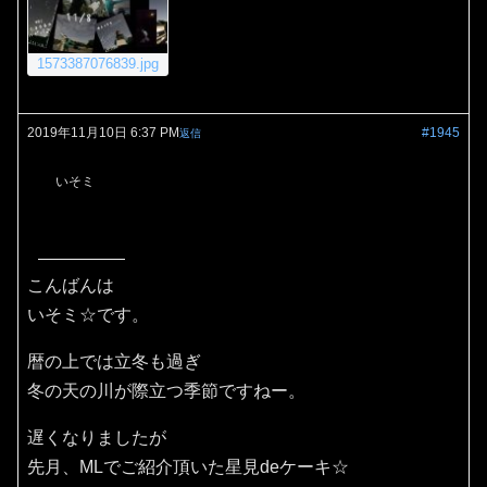
1573387076839.jpg
2019年11月10日 6:37 PM
#1945
返信
いそミ
こんばんは
いそミ☆です。
暦の上では立冬も過ぎ
冬の天の川が際立つ季節ですねー。
遅くなりましたが
先月、MLでご紹介頂いた星見deケーキ☆