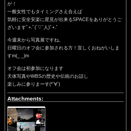
が！
一般女性でもタイミングさえ合えば
気軽に安全安楽に星見が出来るSPACEをありがとうご
ざいますﾟ+.ﾟ(´▽`人)ﾟ+.ﾟ
今週末から写真展ですね。
日曜日のオフ会に参加される方！宜しくおねがいしま
すm(_ _)m
オフ会は初参加になります
天体写真やWBSの歴史や伝統のお話し
楽しみに参りまーす(*´∀`)
Attachments: