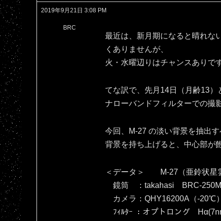
2019年9月21日 3:08 PM
BRC
最近は、新月期になると晴れな
くありませんが、
火・水曜辺りはチャンスありで
てな訳で、先月14日（月齢13）
ナローバンドフィルターでの撮
今回、M-27 の淡い背景を抽
背景を持ち上げると、中心部が飽和し
＜データ＞ M-27（亜鈴状星
鏡筒 ：takahasi BRC-250M
カメラ：QHY16200A（‐20℃
ﾌｨﾙﾀｰ ：オプトロング Hα(7nm