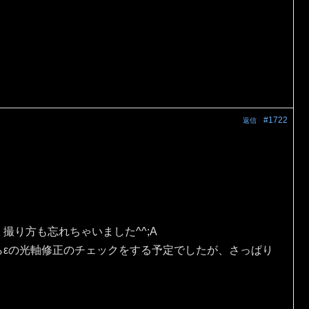
#1722
返信
。
撮り方も忘れちゃいました^^;A
らεの光軸修正のチェックをする予定でしたが、さっぱり