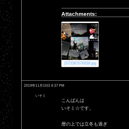
Attachments:
1573387076839.jpg
2019年11月10日 6:37 PM
いそミ
こんばんは
いそミ☆です。
暦の上では立冬も過ぎ