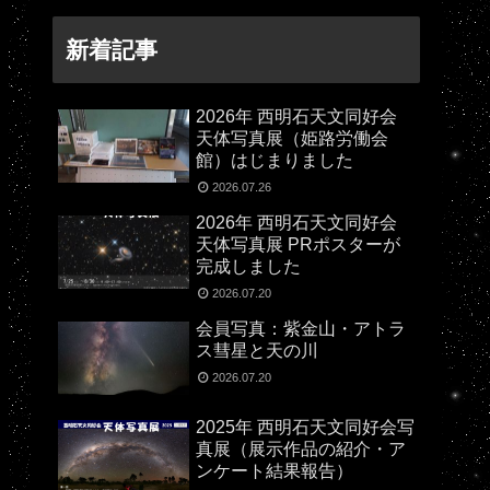
新着記事
2026年 西明石天文同好会
天体写真展（姫路労働会
館）はじまりました
2026.07.26
2026年 西明石天文同好会
天体写真展 PRポスターが
完成しました
2026.07.20
会員写真：紫金山・アトラ
ス彗星と天の川
2026.07.20
2025年 西明石天文同好会写
真展（展示作品の紹介・ア
ンケート結果報告）