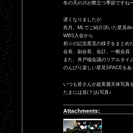
冬の天の川が際立つ季節ですね
遅くなりましたが
先月、MLでご紹介頂いた星見d
WBS入会から
初☆の記念星見の様子をまとめ
会長、副会長、会計、一般会員
また、井戸端会議のリアルタイ
のんびり楽しい星見SPACEをあ
いつも皆さんが超美麗天体写真
たまには並(？)お写真♪
Attachments: