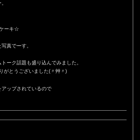
ー。
eケーキ☆
た写真でーす。
ムトーク話題も盛り込んでみました。
りがとうございました(〃艸〃)
をアップされているので