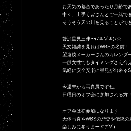
お天気の都合であったり月齢で
中々、上手く皆さんとご一緒で
そうそう天の川を見ることがで
贅沢星見三昧〜(ﾉ≧∀≦)ﾉ☆
天文雑誌を見ればWBSの名前！
望遠鏡メーカーさんのカレンダ
一般女性でもタイミングさえ合
気軽に安全安楽に星見が出来るSPAC
今週末から写真展ですね。
日曜日のオフ会に参加される方！宜
オフ会は初参加になります
天体写真やWBSの歴史や伝統の
楽しみに参りまーす(*´∀`)