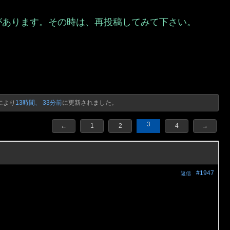
があります。その時は、再投稿してみて下さい。
）
により
13時間、 33分前
に更新されました。
3
←
1
2
4
→
#1947
返信