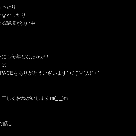
あったり
きなかったり
きる環境が無い中
ーにも毎年どなたかが！
えば
Eをありがとうございますﾟ+.ﾟ(´▽`人)ﾟ+.ﾟ
しくおねがいしますm(_ _)m
お話し