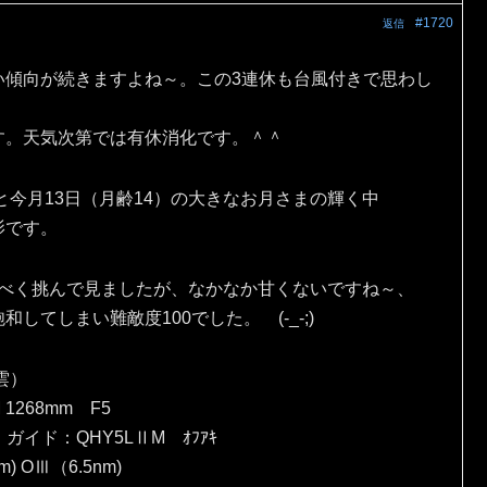
#1720
返信
い傾向が続きますよね～。この3連休も台風付きで思わし
す。天気次第では有休消化です。＾＾
と今月13日（月齢14）の大きなお月さまの輝く中
影です。
出すべく挑んで見ましたが、なかなか甘くないですね～、
てしまい難敵度100でした。 (-_-;)
雲）
 1268mm F5
）ガイド：QHY5LⅡM ｵﾌｱｷ
) OⅢ（6.5nm)