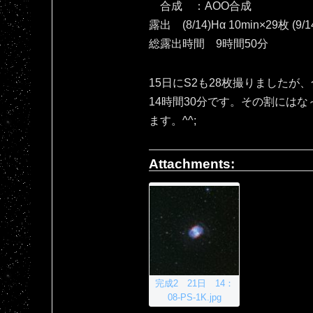
合成 ：AOO合成
露出 (8/14)Hα 10min×29枚 (9/1
総露出時間 9時間50分
15日にS2も28枚撮りましたが
14時間30分です。その割には
ます。^^;
Attachments:
完成2 21日 14：
08-PS-1K.jpg