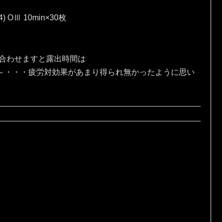
4) OⅢ 10min×30枚
、合わせますと露出時間は
な～・・・疲労対効果があまり得られ無かったように思い