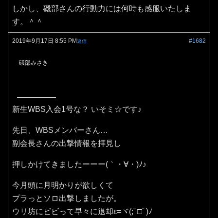
しかし、磯部さんの行動力には何時も感服いたしま
す。＾＾
2019年9月17日 8:55 PM
#1682
返信
礒部みさき
新生WBS入会1号な？ いそミ☆です♪
先日、WBSメンバーさん…
副会長さんの出撃情報を拝見し
押しかけてきましたーーー(｀・∀・)ﾉ♪
今月頭に月明かりが欲しくて
プラっとソロ出撃しましたが。
ウリ坊にビビって早々に退却ε=ヾ(;ﾟ□ﾟ)ﾉ