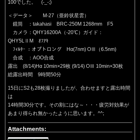
100でした。 (-_-;)
＜データ＞ M-27（亜鈴状星雲）
鏡筒 ：takahasi BRC-250M 1268mm F5
カメラ：QHY16200A（‐20℃）ガイド：
QHY5LⅡM ｵﾌｱｷ
ﾌｨﾙﾀｰ ：オプトロング Hα(7nm) OⅢ（6.5nm)
合成 ：AOO合成
露出 (8/14)Hα 10min×29枚 (9/14) OⅢ 10min×30枚
総露出時間 9時間50分
15日にS2も28枚撮りましたが、合わせますと露出時間
は
14時間30分です。その割にはな～・・・疲労対効果が
あまり得られ無かったように思います。^^;
Attachments: