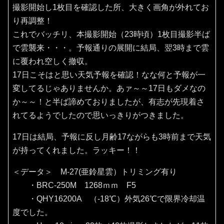
撮影開始し1枚目を確認した所、大きく画角が外れてお
り再調整！
これでバッチリ、本撮影開始（23時頃）1枚目撮影半ば
で雲襲来・・・。予報通りの展開に結局、翌3時まで雲
に覆われ空しく撤収。
17日こそはと思い天気予報を確認！なな何と予報が一
変してるじゃありませんか。あァ～～17日もダメなの
か～～！と半ば諦めておりましたが、有志が先現着さ
れてるようでしたので思いっきりがつきました。
17日は結局、予報に反し月齢17ながらも3時前まで天気
が持ってくれました。ラッキー！！
＜データ＞ M-27(亜鈴星雲）トリミング有り
・BRC-250M 1268ｍｍ F5
・QHY16200A （‐18℃）外気26℃で限界冷却温
度でした。