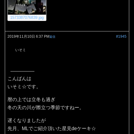
1573387076839.jpg
2019年11月10日 6:37 PM
#1945
返信
いそミ
こんばんは
いそミ☆です。
暦の上では立冬も過ぎ
冬の天の川が際立つ季節ですねー。
遅くなりましたが
先月、MLでご紹介頂いた星見deケーキ☆