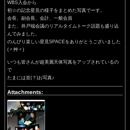
WBS入会から
初☆の記念星見の様子をまとめた写真でーす。
会長、副会長、会計、一般会員
また、井戸端会議のリアルタイムトーク話題も盛り込
んでみました。
のんびり楽しい星見SPACEをありがとうございました
(〃艸〃)
いつも皆さんが超美麗天体写真をアップされているの
で
たまには並(？)お写真♪
Attachments: