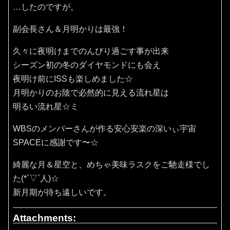
…したのですが。
副会長さん＆月明かりは最強！
久々に夜明けまでのんびり過ごす事が出来
シーズン初の冬のダイヤモンドにも会え
夜明け前にISSも楽しめました☆
月明かりのお陰で必然的に見える流れ星は
明るい流れ星☆ミ
WBSのメンバーさんが作る安心安楽の深いぃ宇宙
SPACEに感謝です〜☆
綺麗な月＆星空と、めちゃ美味ラスクをご馳走様でし
た(*´▽`人)☆
新月期が待ち遠しいです。
Attachments: