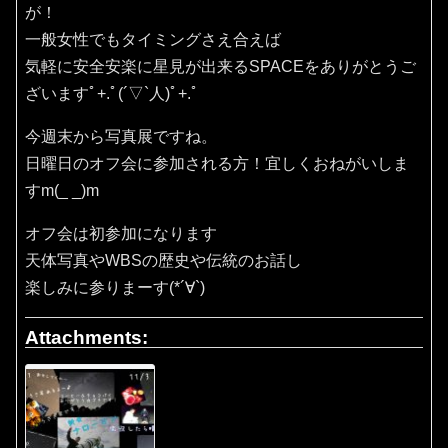
が！
一般女性でもタイミングさえ合えば
気軽に安全安楽に星見が出来るSPACEをありがとうご
ざいますﾟ+.ﾟ(´▽`人)ﾟ+.ﾟ
今週末から写真展ですね。
日曜日のオフ会に参加される方！宜しくおねがいしま
すm(_ _)m
オフ会は初参加になります
天体写真やWBSの歴史や伝統のお話し
楽しみに参りまーす(*´∀`)
Attachments: