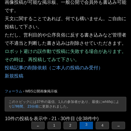
画像投稿が可能な掲示板、一般公開で会員外も書込み可能
です。
天文に関することであれば、何でも構いません。ご自由に
投稿して下さい。
ただし、営利目的や公序良俗に反する書き込みなど管理者
で不適当と判断した書き込みは削除させていただきます。
ロボット避けの誤作動で投稿に失敗する場合があります。
その時は、再投稿してみて下さい。
投稿記事の削除依頼（ご本人の投稿のみ受付）
新規投稿
フォーラム
›
WBS公開画像掲示板
このトピックには37件の返信、1人の参加者があり、最後に
whtifxj
によ
り
17時間、 23分前
に更新されました。
10件の投稿を表示中 - 21 - 30件目 (全38件中)
3
←
1
2
4
→