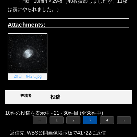
・Hα 10min × 29枚（40枚撮影しましたが、11枚
は霧にやられました。）
Attachments:
20日 942K.jpg
投稿者
投稿
10件の投稿を表示中 - 21 - 30件目 (全38件中)
3
←
1
2
4
→
返信先: WBS公開画像掲示板で#1722に返信