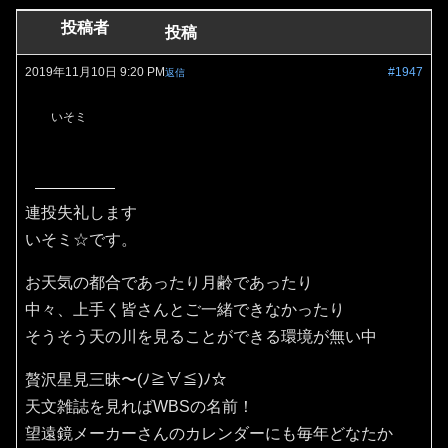
投稿者
投稿
2019年11月10日 9:20 PM
#1947
返信
いそミ
連投失礼します
いそミ☆です。
お天気の都合であったり月齢であったり
中々、上手く皆さんとご一緒できなかったり
そうそう天の川を見ることができる環境が無い中
贅沢星見三昧〜(ﾉ≧∀≦)ﾉ☆
天文雑誌を見ればWBSの名前！
望遠鏡メーカーさんのカレンダーにも毎年どなたか