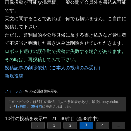
画像投稿が可能な掲示板、一般公開で会員外も書込み可能
です。
天文に関することであれば、何でも構いません。ご自由に
投稿して下さい。
ただし、営利目的や公序良俗に反する書き込みなど管理者
で不適当と判断した書き込みは削除させていただきます。
ロボット避けの誤作動で投稿に失敗する場合があります。
その時は、再投稿してみて下さい。
投稿記事の削除依頼（ご本人の投稿のみ受付）
新規投稿
フォーラム
›
WBS公開画像掲示板
このトピックには37件の返信、1人の参加者があり、最後に
tnsyehdn
に
より
17時間、 39分前
に更新されました。
10件の投稿を表示中 - 21 - 30件目 (全38件中)
3
←
1
2
4
→