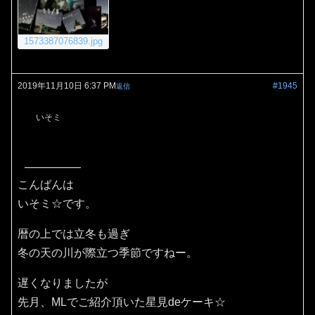
1573387076839.jpg
2019年11月10日 6:37 PM
#1945
返信
いそミ
こんばんは
いそミ☆です。
暦の上では立冬も過ぎ
冬の天の川が際立つ季節ですねー。
遅くなりましたが
先月、MLでご紹介頂いた星見deケーキ☆