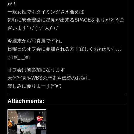
が！
一般女性でもタイミングさえ合えば
気軽に安全安楽に星見が出来るSPACEをありがとうご
ざいますﾟ+.ﾟ(´▽`人)ﾟ+.ﾟ
今週末から写真展ですね。
日曜日のオフ会に参加される方！宜しくおねがいしま
すm(_ _)m
オフ会は初参加になります
天体写真やWBSの歴史や伝統のお話し
楽しみに参りまーす(*´∀`)
Attachments: