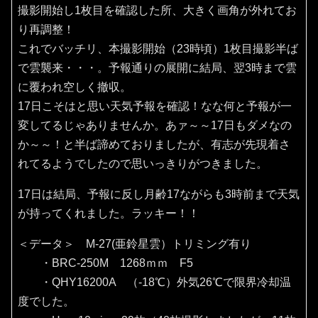
撮影開始し1枚目を確認した所、大きく画角が外れてお
り再調整！
これでバッチリ、本撮影開始（23時頃）1枚目撮影半ば
で雲襲来・・・。予報通りの展開に結局、翌3時まで雲
に覆われ空しく撤収。
17日こそはと思い天気予報を確認！なな何と予報が一
変してるじゃありませんか。あァ～～17日もダメなの
か～～！と半ば諦めておりましたが、有志が先現着さ
れてるようでしたので思いっきりがつきました。
17日は結局、予報に反し月齢17ながらも3時前まで天気
が持ってくれました。ラッキー！！
＜データ＞ M-27(亜鈴星雲）トリミング有り
・BRC-250M 1268ｍｍ F5
・QHY16200A （‐18℃）外気26℃で限界冷却温
度でした。