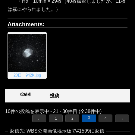
・Hα 10min × 29枚（40枚撮影しましたが、11枚
は霧にやられました。）
Attachments:
20日 942K.jpg
投稿者
投稿
10件の投稿を表示中 - 21 - 30件目 (全38件中)
3
←
1
2
4
→
返信先: WBS公開画像掲示板で#1599に返信