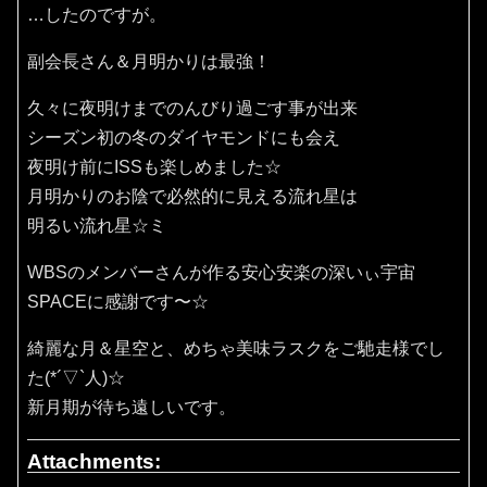
…したのですが。
副会長さん＆月明かりは最強！
久々に夜明けまでのんびり過ごす事が出来
シーズン初の冬のダイヤモンドにも会え
夜明け前にISSも楽しめました☆
月明かりのお陰で必然的に見える流れ星は
明るい流れ星☆ミ
WBSのメンバーさんが作る安心安楽の深いぃ宇宙
SPACEに感謝です〜☆
綺麗な月＆星空と、めちゃ美味ラスクをご馳走様でし
た(*´▽`人)☆
新月期が待ち遠しいです。
Attachments: