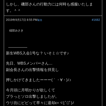
しかし、磯部さんの行動力には何時も感服いたしま
す。＾＾
2019年9月17日 8:55 PM
#1682
返信
礒部みさき
新生WBS入会1号な？ いそミ☆です♪
先日、WBSメンバーさん…
副会長さんの出撃情報を拝見し
押しかけてきましたーーー(｀・∀・)ﾉ♪
今月頭に月明かりが欲しくて
プラっとソロ出撃しましたが。
ウリ坊にビビって早々に退却ε=ヾ(;ﾟ□ﾟ)ﾉ