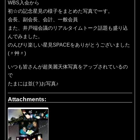
WBS入会から
初☆の記念星見の様子をまとめた写真でーす。
会長、副会長、会計、一般会員
また、井戸端会議のリアルタイムトーク話題も盛り込
んでみました。
のんびり楽しい星見SPACEをありがとうございました
(〃艸〃)
いつも皆さんが超美麗天体写真をアップされているの
で
たまには並(？)お写真♪
Attachments: