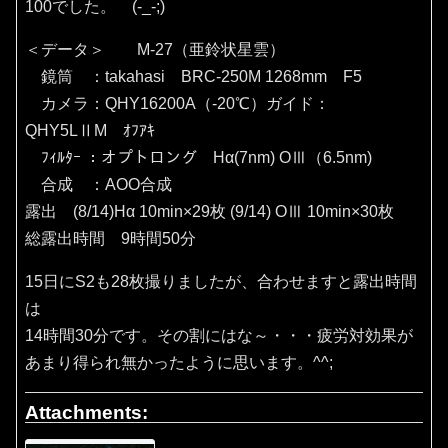
100でした。 (-_-;)
＜データ＞ M-27（亜鈴状星雲）
鏡筒 ：takahasi BRC-250M 1268mm F5
カメラ：QHY16200A（‐20℃）ガイド：
QHY5LⅡM ｵﾌｱｷ
ﾌｨﾙﾀｰ ：オプトロング Hα(7nm) OⅢ（6.5nm)
合成 ：AOO合成
露出 (8/14)Hα 10min×29枚 (9/14) OⅢ 10min×30枚
総露出時間 9時間50分
15日にS2も28枚撮りましたが、合わせますと露出時間
は
14時間30分です。その割にはな～・・・疲労対効果が
あまり得られ無かったように思います。^^;
Attachments: