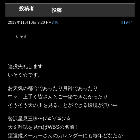
投稿者
投稿
2019年11月10日 9:20 PM
#1947
返信
いそミ
連投失礼します
いそミ☆です。
お天気の都合であったり月齢であったり
中々、上手く皆さんとご一緒できなかったり
そうそう天の川を見ることができる環境が無い中
贅沢星見三昧〜(ﾉ≧∀≦)ﾉ☆
天文雑誌を見ればWBSの名前！
望遠鏡メーカーさんのカレンダーにも毎年どなたか