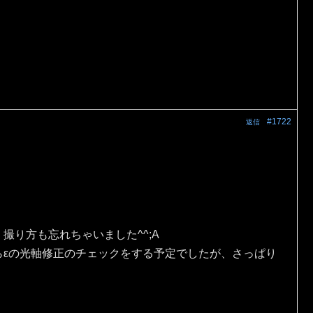
#1722
返信
。
撮り方も忘れちゃいました^^;A
らεの光軸修正のチェックをする予定でしたが、さっぱり