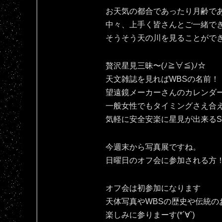
お天気の都合であったり月齢で
中々、上手く皆さんとご一緒で
そうそう天の川を見ることがで
贅沢星見三昧〜(ﾉ≧∀≦)ﾉ☆
天文雑誌を見ればWBSの名前！
望遠鏡メーカーさんのカレンダ
一般女性でもタイミングさえ合
気軽に安全安楽に星見が出来るSPAC
今週末から写真展ですね。
日曜日のオフ会に参加される方！宜
オフ会は初参加になります
天体写真やWBSの歴史や伝統の
楽しみに参りまーす(*´∀`)