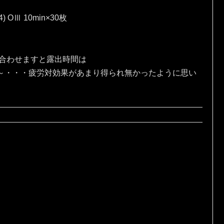
4) OⅢ 10min×30枚
、合わせますと露出時間は
な～・・・疲労対効果があまり得られ無かったように思い