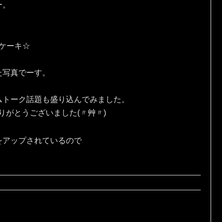
ー。
eケーキ☆
た写真でーす。
ムトーク話題も盛り込んでみました。
りがとうございました(〃艸〃)
をアップされているので