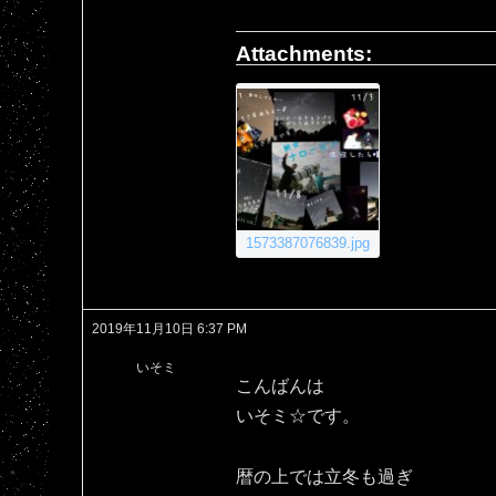
Attachments:
1573387076839.jpg
2019年11月10日 6:37 PM
いそミ
こんばんは
いそミ☆です。
暦の上では立冬も過ぎ