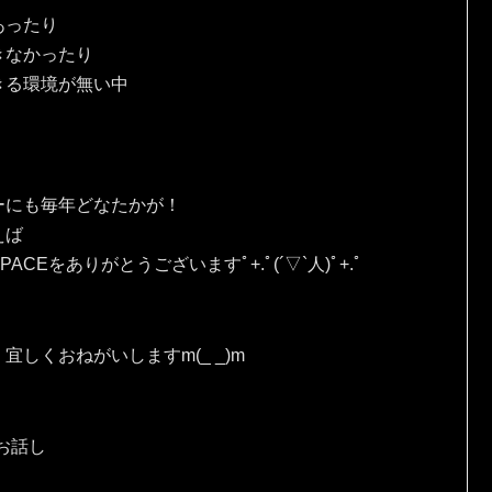
あったり
きなかったり
きる環境が無い中
ーにも毎年どなたかが！
えば
Eをありがとうございますﾟ+.ﾟ(´▽`人)ﾟ+.ﾟ
しくおねがいしますm(_ _)m
お話し