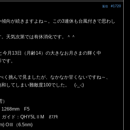
#1720
返信
い傾向が続きますよね～。この3連休も台風付きで思わし
す。天気次第では有休消化です。＾＾
と今月13日（月齢14）の大きなお月さまの輝く中
影です。
出すべく挑んで見ましたが、なかなか甘くないですね～、
てしまい難敵度100でした。 (-_-;)
雲）
 1268mm F5
）ガイド：QHY5LⅡM ｵﾌｱｷ
) OⅢ（6.5nm)