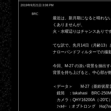
2019年9月21日 3:08 PM
BRC
最近は、新月期になると晴れな
くありませんが、
火・水曜辺りはチャンスありで
てな訳で、先月14日（月齢13）
ナローバンドフィルターでの撮
今回、M-27 の淡い背景を抽
背景を持ち上げると、中心部が飽和し
＜データ＞ M-27（亜鈴状星
鏡筒 ：takahasi BRC-250M
カメラ：QHY16200A（‐20℃
ﾌｨﾙﾀｰ ：オプトロング Hα(7nm