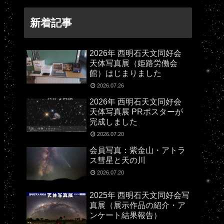
新着記事
2026年 西明石天文同好会
天体写真展（姫路労働会
館）はじまりました
2026.07.26
2026年 西明石天文同好会
天体写真展 PRポスターが
完成しました
2026.07.20
会員写真：紫金山・アトラ
ス彗星と天の川
2026.07.20
2025年 西明石天文同好会写
真展（展示作品の紹介・ア
ンケート結果報告）