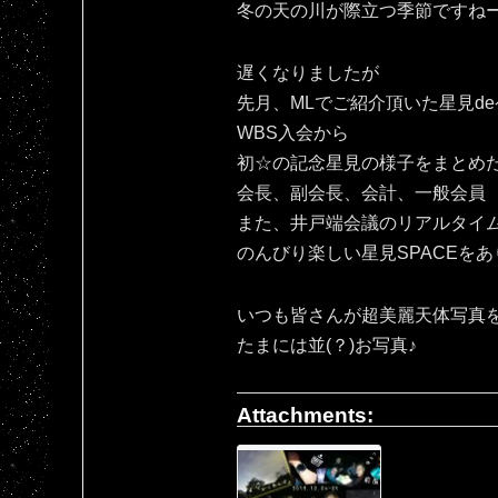
冬の天の川が際立つ季節ですね
遅くなりましたが
先月、MLでご紹介頂いた星見d
WBS入会から
初☆の記念星見の様子をまとめ
会長、副会長、会計、一般会員
また、井戸端会議のリアルタイ
のんびり楽しい星見SPACEをあ
いつも皆さんが超美麗天体写真
たまには並(？)お写真♪
Attachments: