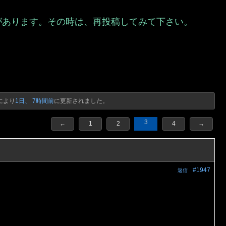
があります。その時は、再投稿してみて下さい。
）
により
1日、 7時間前
に更新されました。
3
←
1
2
4
→
#1947
返信