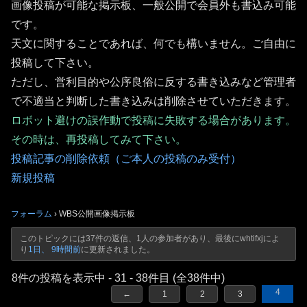
画像投稿が可能な掲示板、一般公開で会員外も書込み可能
です。
天文に関することであれば、何でも構いません。ご自由に
投稿して下さい。
ただし、営利目的や公序良俗に反する書き込みなど管理者
で不適当と判断した書き込みは削除させていただきます。
ロボット避けの誤作動で投稿に失敗する場合があります。
その時は、再投稿してみて下さい。
投稿記事の削除依頼（ご本人の投稿のみ受付）
新規投稿
フォーラム
›
WBS公開画像掲示板
このトピックには37件の返信、1人の参加者があり、最後に
whtifxj
によ
り
1日、 9時間前
に更新されました。
8件の投稿を表示中 - 31 - 38件目 (全38件中)
4
←
1
2
3