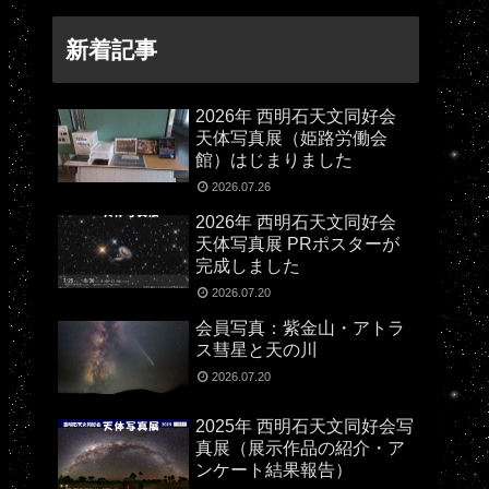
新着記事
2026年 西明石天文同好会
天体写真展（姫路労働会
館）はじまりました
2026.07.26
2026年 西明石天文同好会
天体写真展 PRポスターが
完成しました
2026.07.20
会員写真：紫金山・アトラ
ス彗星と天の川
2026.07.20
2025年 西明石天文同好会写
真展（展示作品の紹介・ア
ンケート結果報告）