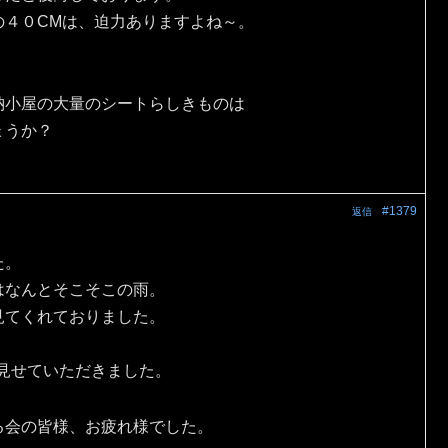
の４０CMは、迫力ありますよね～。
納小屋の大量のシートらしきものは
ょうか？
#1379
返信
た。
はなんとそこそこの雨。
見てくれておりました。
を見せていただきました。
る会の皆様、お疲れ様でした。