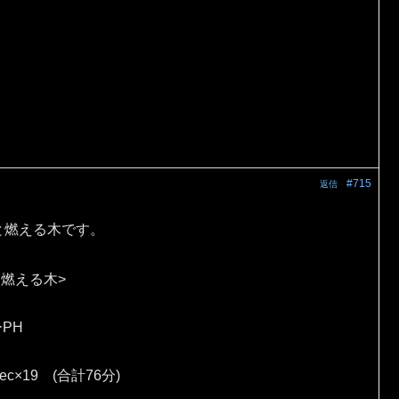
#715
返信
と燃える木です。
 燃える木>
ーPH
sec×19 (合計76分)