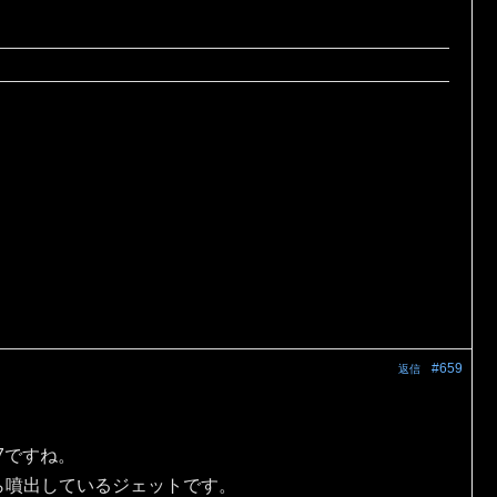
#659
返信
7ですね。
ら噴出しているジェットです。