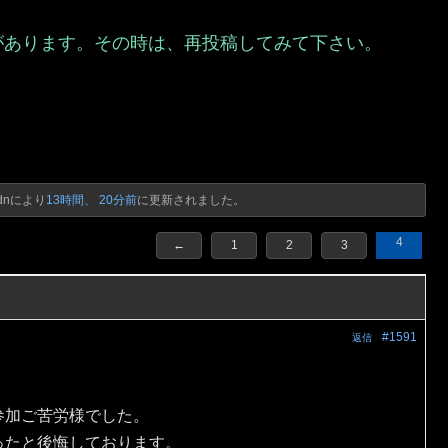
があります。その時は、再投稿してみて下さい。
）
dn
により
13時間、 20分前
に更新されました。
4
←
1
2
3
#1591
返信
参加ご苦労様でした。
ったと後悔しております。