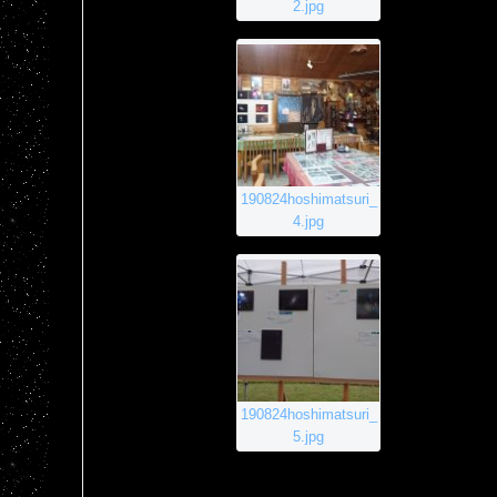
2.jpg
190824hoshimatsuri_
4.jpg
190824hoshimatsuri_
5.jpg