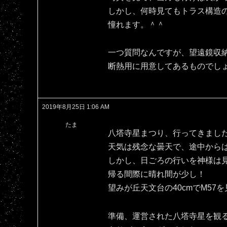
しかし、何時見てもトラス構造
憧れます。＾＾
一つ質問なんですが、望遠鏡収
断熱用に用意してあるものでし
2019年8月25日 1:06 AM
たま
八塔寺星まつり、行ってきまし
天気は残念な曇天で、途中から
しかし、日ごろの行いを神様は
帰る間際に晴れ間が少し！
望みが丘天文台の40cmでM57
準備、運営された八塔寺星を観