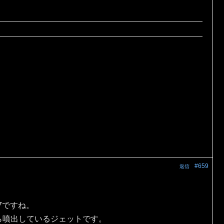
#659
返信
7ですね。
ら噴出しているジェットです。