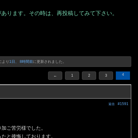
があります。その時は、再投稿してみて下さい。
）
により
1日、 8時間前
に更新されました。
4
←
1
2
3
#1591
返信
参加ご苦労様でした。
ったと後悔しております。