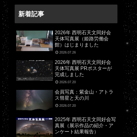
新着記事
2026年 西明石天文同好会
天体写真展（姫路労働会
館）はじまりました
2026.07.26
2026年 西明石天文同好会
天体写真展 PRポスターが
完成しました
2026.07.20
会員写真：紫金山・アトラ
ス彗星と天の川
2026.07.20
2025年 西明石天文同好会写
真展（展示作品の紹介・ア
ンケート結果報告）