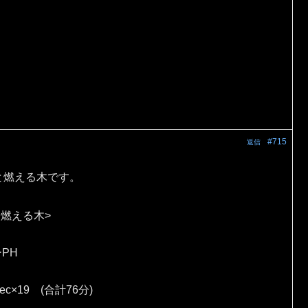
#715
返信
と燃える木です。
 燃える木>
ーPH
sec×19 (合計76分)