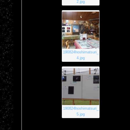
2.jpg
190824hoshimatsuri_
4.jpg
190824hoshimatsuri_
5.jpg