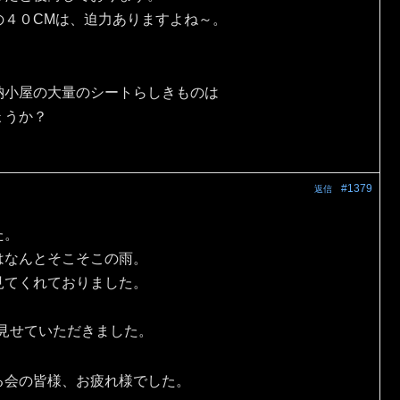
の４０CMは、迫力ありますよね～。
納小屋の大量のシートらしきものは
ょうか？
#1379
返信
た。
はなんとそこそこの雨。
見てくれておりました。
を見せていただきました。
る会の皆様、お疲れ様でした。