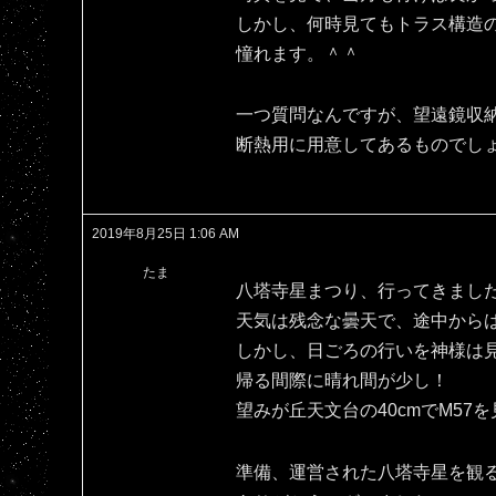
しかし、何時見てもトラス構造
憧れます。＾＾
一つ質問なんですが、望遠鏡収
断熱用に用意してあるものでし
2019年8月25日 1:06 AM
たま
八塔寺星まつり、行ってきまし
天気は残念な曇天で、途中から
しかし、日ごろの行いを神様は
帰る間際に晴れ間が少し！
望みが丘天文台の40cmでM57
準備、運営された八塔寺星を観